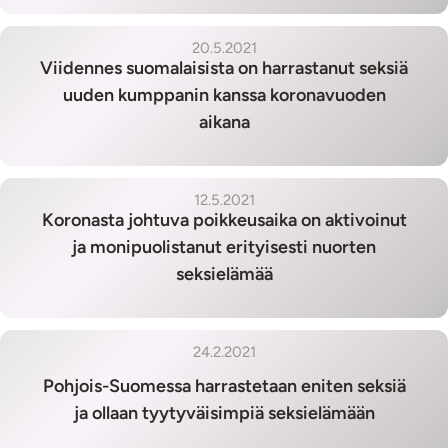
20.5.2021
Viidennes suomalaisista on harrastanut seksiä
uuden kumppanin kanssa koronavuoden
aikana
12.5.2021
Koronasta johtuva poikkeusaika on aktivoinut
ja monipuolistanut erityisesti nuorten
seksielämää
24.2.2021
Pohjois-Suomessa harrastetaan eniten seksiä
ja ollaan tyytyväisimpiä seksielämään