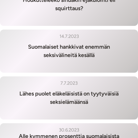
squirttaus?
14.7.2023
Suomalaiset hankkivat enemmän
seksivälineitä kesällä
7.7.2023
Lähes puolet eläkeläisistä on tyytyväisiä
seksielämäänsä
30.6.2023
Alle kymmenen prosenttia suomalaisista