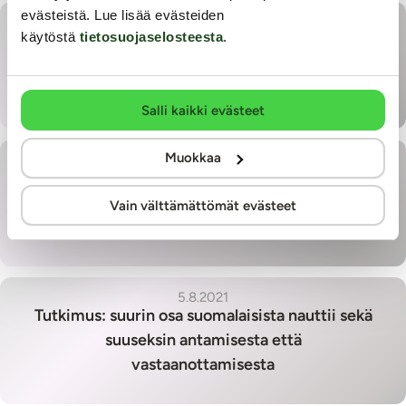
evästeistä. Lue lisää evästeiden
03.12.2021
käytöstä
tietosuojaselosteesta
.
Suomalaisten toteuttamista fantasioista
Salli kaikki evästeet
Muokkaa
2.9.2021
Uskalluksen puute estää suomalaisia
Vain välttämättömät evästeet
toteuttamasta fantasioitaan
5.8.2021
Tutkimus: suurin osa suomalaisista nauttii sekä
suuseksin antamisesta että
vastaanottamisesta