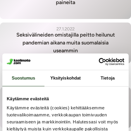
paineita
27.1.2022
Seksivälineiden omistajilla peitto heilunut
pandemian aikana muita suomalaisia
useammin
Vuoden 2021 tutkimukset
Suostumus
Yksityiskohdat
Tietoja
23.12.2021
Käytämme evästeitä
Itäsuomalaiset ovat tyytyväisimpiä
seksielämäänsä, pohjoissuomalaiset
Käytämme evästeitä (cookies) kehittääksemme
toteuttaneet eniten omia fantasioitaan
tuotevalikoimaamme, verkkokaupan toimivuuden
seuraamiseen ja markkinointiin. Halutessasi voit myös
kieltäytyä muista kuin verkkokaupalle pakollisista