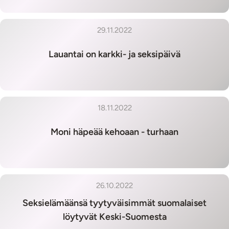
29.11.2022
Lauantai on karkki- ja seksipäivä
18.11.2022
Moni häpeää kehoaan - turhaan
26.10.2022
Seksielämäänsä tyytyväisimmät suomalaiset
löytyvät Keski-Suomesta