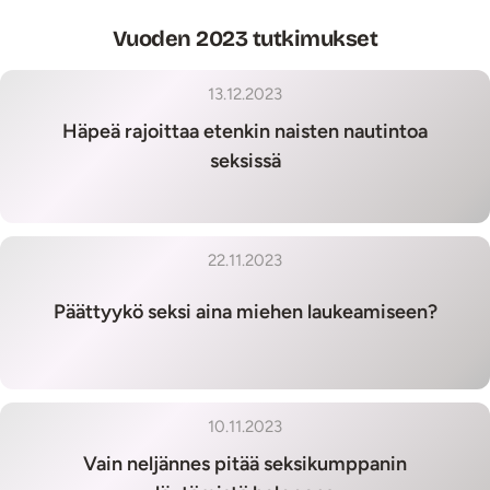
Vuoden 2023 tutkimukset
13.12.2023
Häpeä rajoittaa etenkin naisten nautintoa
seksissä
22.11.2023
Päättyykö seksi aina miehen laukeamiseen?
10.11.2023
Vain neljännes pitää seksikumppanin