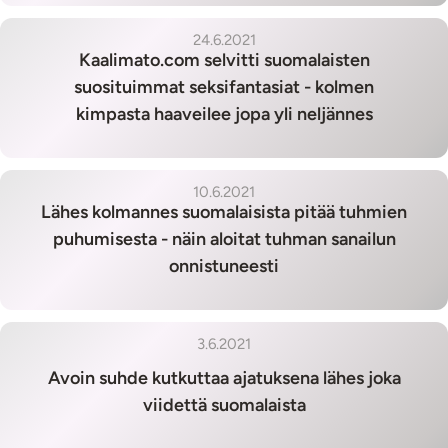
24.6.2021
Kaalimato.com selvitti suomalaisten
suosituimmat seksifantasiat - kolmen
kimpasta haaveilee jopa yli neljännes
10.6.2021
Lähes kolmannes suomalaisista pitää tuhmien
puhumisesta - näin aloitat tuhman sanailun
onnistuneesti
3.6.2021
Avoin suhde kutkuttaa ajatuksena lähes joka
viidettä suomalaista