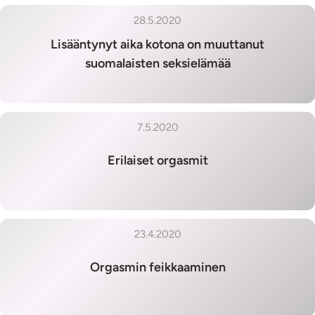
28.5.2020
Lisääntynyt aika kotona on muuttanut
suomalaisten seksielämää
7.5.2020
Erilaiset orgasmit
23.4.2020
Orgasmin feikkaaminen