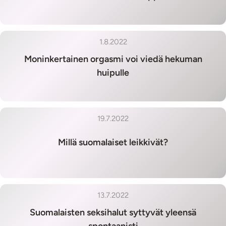
1.8.2022
Moninkertainen orgasmi voi viedä hekuman
huipulle
19.7.2022
Millä suomalaiset leikkivät?
13.7.2022
Suomalaisten seksihalut syttyvät yleensä
spontaanisti