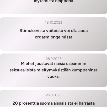
löytämistä helppona
18.10.2023
Stimuloivista voiteista voi olla apua
orgasmiongelmissa
28.9.2023
Miehet joustavat naisia useammin
seksuaalisista mieltymyksistään kumppaninsa
vuoksi
25.9.2023
20 prosenttia suomalaisnaisista ei harrasta