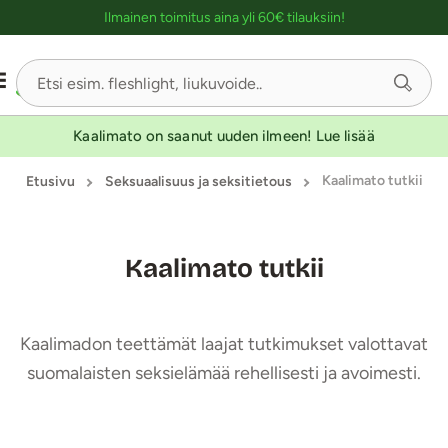
Ostoskassin kuvaus lukijalle
Ilmainen toimitus aina yli 60€ tilauksiin!
Kaalimato on saanut uuden ilmeen! Lue lisää
Kaalimato tutkii
Etusivu
Seksuaalisuus ja seksitietous
Kaalimato tutkii
Kaalimadon teettämät laajat tutkimukset valottavat
suomalaisten seksielämää rehellisesti ja avoimesti.