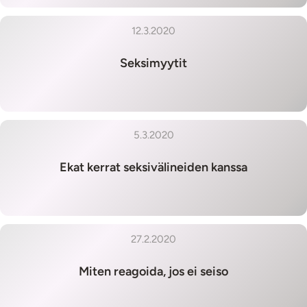
12.3.2020
Seksimyytit
5.3.2020
Ekat kerrat seksivälineiden kanssa
27.2.2020
Miten reagoida, jos ei seiso