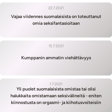
22.7.2021
Vajaa viidennes suomalaisista on toteuttanut
omia seksifantasioitaan
15.7.2021
Kumppanin ammatin viehättävyys
1.7.2021
Yli puolet suomalaisista omistaa tai olisi
halukkaita omistamaan seksivälineitä - eniten
kiinnostusta on orgasmi- ja kiihotusvoiteisiin