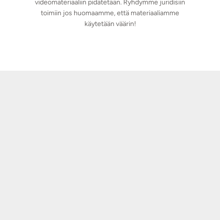
videomateriaaliin pidätetään. Ryhdymme juridisiin
toimiin jos huomaamme, että materiaaliamme
käytetään väärin!