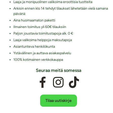
Laaja ja monipuolinen valikoima eroottisia tuotteita
Arkisin ennen klo 14 tehdyt tilaukset lähetetään vielä samana
päivänä
Aina huomaamaton paketti
Ilmainen toimitus yli 60€ tilauksiin
Paljon joustavia toimitustapoja alk. 0 €
Laaja valikoima helppoja maksutapoja
Asiantunteva henkilökunta
Ystävällinen ja auttava asiakaspalvelu
100% kotimainen verkkokauppa
Seuraa meitä somessa
Tilaa uutiskirje