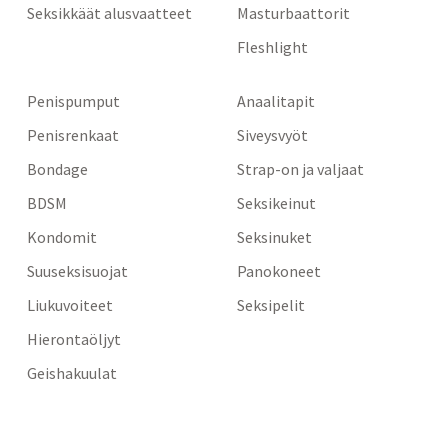
Seksikkäät alusvaatteet
Masturbaattorit
Fleshlight
Penispumput
Anaalitapit
Penisrenkaat
Siveysvyöt
Bondage
Strap-on ja valjaat
BDSM
Seksikeinut
Kondomit
Seksinuket
Suuseksisuojat
Panokoneet
Liukuvoiteet
Seksipelit
Hierontaöljyt
Geishakuulat