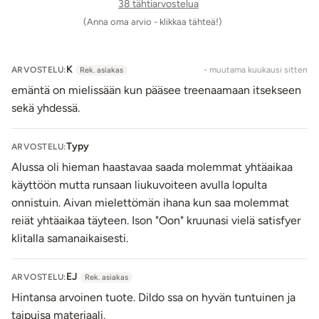
38 tähtiarvostelua
kumppanin kanssa.
(Anna oma arvio - klikkaa tähteä!)
Peniksen muotoiset dildot ovat eri kokoisia ja voit käyttää
niitä yhtä aikaa sekä vaginassa että anaalissa. Voit myös
K
käyttää vain toista dildoa ja valita juuri sinulle sopiva koon
ARVOSTELU:
- muutama kuukausi sitten
Rek. asiakas
kullakin hetkellä. Dildoja voidaan käyttää myös yhtä aikaa
emäntä on mielissään kun pääsee treenaamaan itsekseen
kumppanin kanssa, sillä ne joustavat keskiosastaan reilusti.
sekä yhdessä.
Huomaa kuitenkin, ettei käyttömukavuus ole samaa
luokkaa kuin varreltaan suoraa tupladildoa käytettäessä
Typy
ARVOSTELU:
yhtä aikaa kumppanin kanssa!
Alussa oli hieman haastavaa saada molemmat yhtäaikaa
Tekopenisten varret ovat suonikkaat ja niissä on aidon
käyttöön mutta runsaan liukuvoiteen avulla lopulta
näköinen terska, joten tämä tupladildo lisää kiihottavaa
onnistuin. Aivan mielettömän ihana kun saa molemmat
tunnelmaa myös visuaalisuuden kautta. Vaikka
reiät yhtäaikaa täyteen. Ison "Oon" kruunasi vielä satisfyer
tupladildossa on kokoa, on se painoltaan maltillinen ja
klitalla samanaikaisesti.
kätevä ottaa mukaan, vaikka lomamatkalle.
TPE on materiaalina helppohoitoinen sekä kestävä. Sivele
EJ
ARVOSTELU:
Rek. asiakas
vesitiiviin tupladildon pintaan
vesipohjaista liukuvoidetta
Hintansa arvoinen tuote. Dildo ssa on hyvän tuntuinen ja
ja nauti!
taipuisa materiaali.