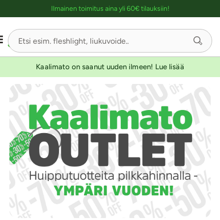
Ostoskassin kuvaus lukijalle
Ilmainen toimitus aina yli 60€ tilauksiin!
Kaalimato on saanut uuden ilmeen! Lue lisää