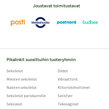
Joustavat toimitustavat
Pikalinkit suosittuihin tuoteryhmiin
Seksilelut
Dildot
Miesten seksilelut
Vibraattorit
Naisten seksilelut
Klitoriskiihottimet
Seksilelut pariskunnille
Satisfyer
Seksiasut
Tekovaginat