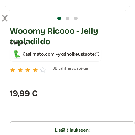
Wooomy Ricooo - Jelly
tupladildo
Wooomy
Kaalimato.com -yksinoikeustuote
38 tähtiarvostelua
Hinta:
19,99 €
Lisää tilaukseen: