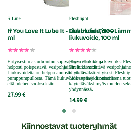
Pju
To
S-Line
Fleshlight
If You Love It Lube It - Liukuvoide, 500
Fleshlube Fire - Lämmit
ml
liukuvoide, 100 ml
Tur
iho
sek
mie
Erityisesti masturbointiin sopiva, hyvin liukuva ja
Hanki Flesukkasi kaveriksi Fleshlu
kaik
helposti poispestävä, vesipohjainen liukuvoide.
Fire on lämmittävä vesipohjainen li
14
Liukuvoidetta on helppo annostella kätevästä
käytettäväksi erityisesti Fleshlight-
pumppumpullosta. Tämä liukuvoide sopii sekä naisen,
Liukuvana ja luonnollisena tuotteen
että miehen sooloseksiin...
käytettäväksi myös muiden seksiväl
yhdynnässä.
27.99 €
14.99 €
Kiinnostavat tuoteryhmät