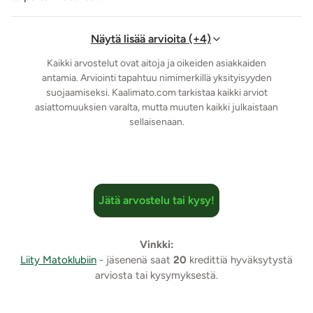
Pese tuote miedolla saippuavedellä ja desinfioi
tarvittaessa erotiikkavälineille tarkoitetulla
puhdistusaineella.
Näytä lisää arvioita (+4)
Kaikki arvostelut ovat aitoja ja oikeiden asiakkaiden
Tuotetiedot:
antamia. Arviointi tapahtuu nimimerkillä yksityisyyden
Materiaali: TPE
suojaamiseksi. Kaalimato.com tarkistaa kaikki arviot
Tuotteen kokopituus: 20,5 cm
asiattomuuksien varalta, mutta muuten kaikki julkaistaan
Suuremman dildon käyttöpituus: 14,5 cm
sellaisenaan.
Suuremman dildon halkaisija: 3,5 cm - 4 cm
Pienemmä dildon käyttöpituus: n. 13 cm
Pienemmän dildon halkaisija: 2,8 cm - 3,3 cm
Paino: 310 g
Jätä arvostelu tai kysy!
Imukuppi
Vesitiivis IPX8
Väri: Vaalea
Vinkki:
Lähetyspaketin koko: 30 x 21 x 13 cm
Liity Matoklubiin
- jäsenenä saat
20
kredittiä hyväksytystä
arviosta tai kysymyksestä.
Lähetyksen paino: ~ 0.5 kg