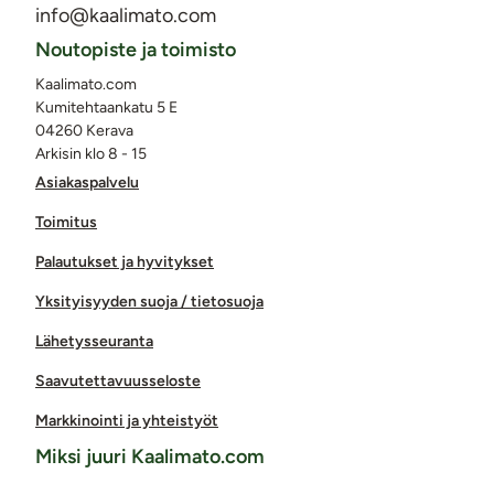
info@kaalimato.com
Noutopiste ja toimisto
Kaalimato.com
Kumitehtaankatu 5 E
04260 Kerava
Arkisin klo 8 - 15
Asiakaspalvelu
Toimitus
Palautukset ja hyvitykset
Yksityisyyden suoja / tietosuoja
Lähetysseuranta
Saavutettavuusseloste
Markkinointi ja yhteistyöt
Miksi juuri Kaalimato.com