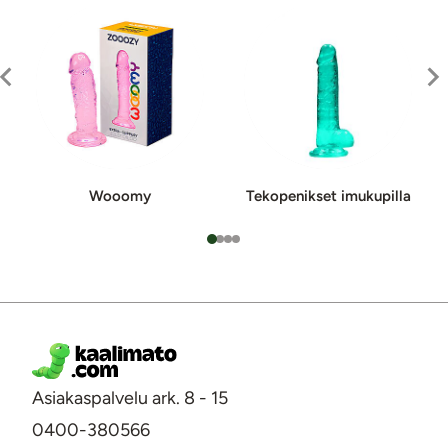
Wooomy
Teko­pe­nik­set imu­ku­pil­la
Asiakaspalvelu ark. 8 - 15
0400-380566