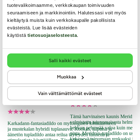
tuotevalikoimaamme, verkkokaupan toimivuuden
seuraamiseen ja markkinointiin. Halutessasi voit myös
kieltäytyä muista kuin verkkokaupalle pakollisista
evästeistä. Lue lisää evästeiden
käytöstä
tietosuojaselosteesta
.
Salli kaikki evästeet
Kio
Co
Muokkaa
Alien Toys
Alien Toys
Karkadann - Fantasiadildo +
Meridrax - Tupladildo
Vain välttämättömät evästeet
anaalitappi
Upe
tek
saa
Tämä harvinaisen kaunis Meridrax-
Kolm
valmistettu taianomaisesta helmiäiss
Karkadann-fantasiadildo on mytologinen lohikäärmeen
hei
hehkuu pehmeää valoa kuin meren
ja mustekalan hybridi tuplasauva. Kookas, taipuisa ja
fant
pinta. Meridrax-tupladildo on usko
äänetön tupladildo antaa reilua täyteyden tunnetta ja
59
kykenevä taipumaan renkaaksi ilma