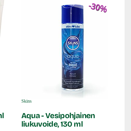
-30%
Skins
ml
Aqua - Vesipohjainen
liukuvoide, 130 ml