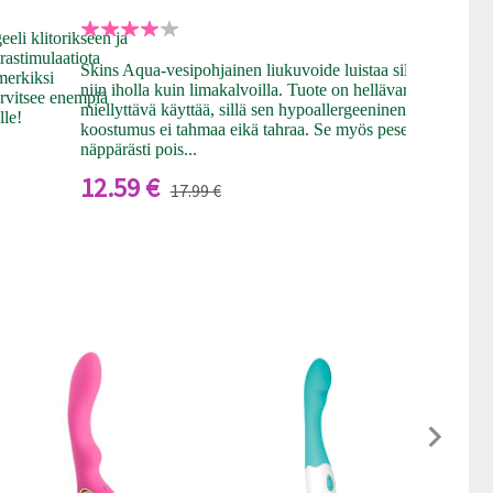
eli klitorikseen ja
rastimulaatiota
Skins Aqua-vesipohjainen liukuvoide luistaa silkkisesti
imerkiksi
niin iholla kuin limakalvoilla. Tuote on hellävarainen ja
tarvitsee enempiä
miellyttävä käyttää, sillä sen hypoallergeeninen ja kevyt
lle!
koostumus ei tahmaa eikä tahraa. Se myös peseytyy
näppärästi pois...
12.59 €
17.99 €