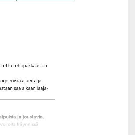
stettu tehopakkaus on
rogeenisiä alueita ja
lestaan saa aikaan laaja-
puisia ja joustavia.
voi olla käynnissä
sä yhtä aikaa! Ja miksipä