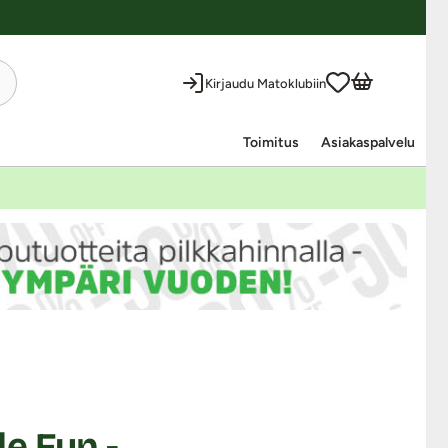
Kirjaudu Matoklubiin
Toimitus
Asiakaspalvelu
e Fun -