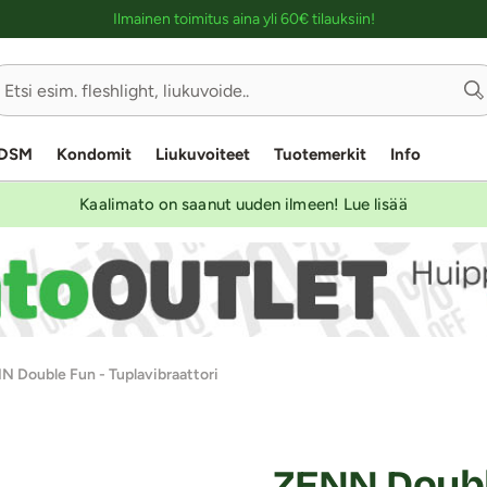
Ostoskassin kuvaus lukijalle
Ilmainen toimitus aina yli 60€ tilauksiin!
DSM
Kondomit
Liukuvoiteet
Tuotemerkit
Info
Kaalimato on saanut uuden ilmeen! Lue lisää
N Double Fun - Tuplavibraattori
ZENN Doubl