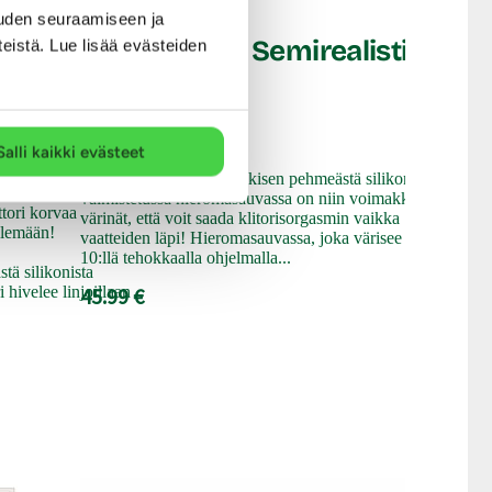
uden seuraamiseen ja
 Happy -
Toys Palma - Semirealistinen
teistä. Lue lisää evästeiden
vibraattori
Salli kaikki evästeet
USB-ladattavassa ja silkkisen pehmeästä silikonista
valmistetussa hieromasauvassa on niin voimakkaat
ttori korvaa
värinät, että voit saada klitorisorgasmin vaikka
ilemään!
vaatteiden läpi! Hieromasauvassa, joka värisee ja pulsoi
10:llä tehokkaalla ohjelmalla...
tä silikonista
 hivelee linjoillaan
45.99 €