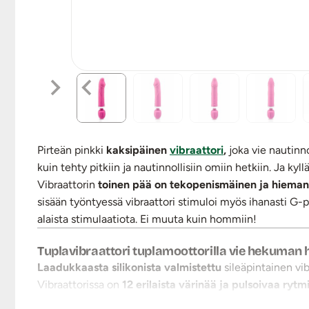
Pirteän pinkki
kaksipäinen
vibraattori
,
joka vie nautinn
kuin tehty pitkiin ja nautinnollisiin omiin hetkiin. Ja kyll
Vibraattorin
toinen pää on tekopenismäinen ja hieman
sisään työntyessä vibraattori stimuloi myös ihanasti G-p
alaista stimulaatiota. Ei muuta kuin hommiin!
Tuplavibraattori tuplamoottorilla vie hekuman 
Laadukkaasta silikonista valmistettu
sileäpintainen vi
Vibraattorissa on
12 erilaista värinää ja pulsoivaa rytm
molemmissa päissä, tai vain toisessa kerrallaan.
Voipa 