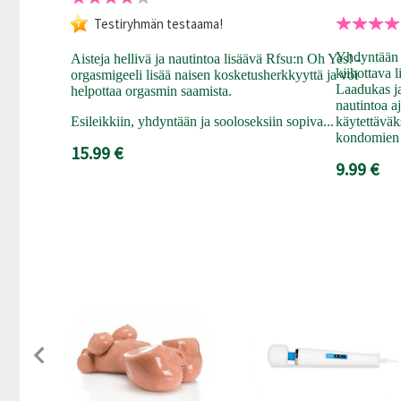
Testiryhmän testaama!
Yhdyntään j
Aisteja hellivä ja nautintoa lisäävä Rfsu:n Oh Yes! -
kiihottava 
orgasmigeeli lisää naisen kosketusherkkyyttä ja voi
Laadukas ja
helpottaa orgasmin saamista.
nautintoa a
Esileikkiin, yhdyntään ja sooloseksiin sopiva...
käytettäväk
kondomien 
15.99 €
9.99 €