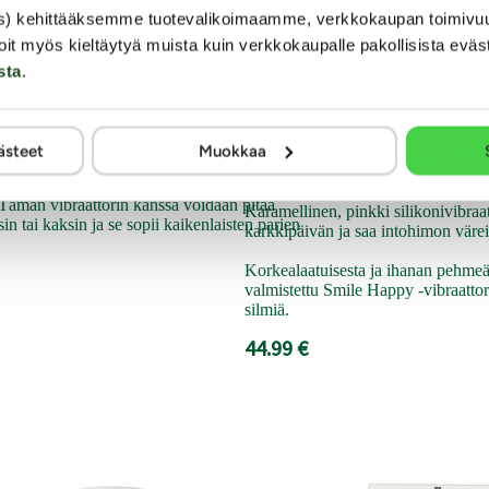
s) kehittääksemme tuotevalikoimaamme, verkkokaupan toimivu
ials - Tuplavibraattori
Sweet Smile Smile
oit myös kieltäytyä muista kuin verkkokaupalle pakollisista eväs
sta
.
Vibraattori
oisen tuplavibraattorin avulla saat kaiken
ästeet
Muokkaa
hdella erilaisella päällä varustetussa
Testiryhmän testaama!
torissa on sellaiset moottorin voimat, että
 Tämän vibraattorin kanssa voidaan pitää
Karamellinen, pinkki silikonivibraa
in tai kaksin ja se sopii kaikenlaisten parien
karkkipäivän ja saa intohimon väre
Korkealaatuisesta ja ihanan pehmeäs
valmistettu Smile Happy -vibraattori
silmiä.
44.99 €