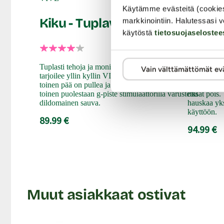
Käytämme evästeitä (cookie
Kiku - Tuplavibraattori
Essent
markkinointiin. Halutessasi v
käytöstä
tietosuojaselostee
Tuplasti tehoja ja monipuolista stimulaatiota – sitä
Jykevän kok
Vain välttämättömät ev
tarjoilee yllin kyllin VIVEn Kiku-vibraattori, jonka
kerralla! Ka
toinen pää on pullea ja wand-sauvalle tyypillinen ja
tuplavibraat
toinen puolestaan g-piste stimulaattorilla varustettu
oksat pois.
dildomainen sauva.
hauskaa yks
käyttöön.
89.99 €
94.99 €
Muut asiakkaat ostivat