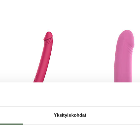
t molemmissa moottoreissa)
i. Huom! Pakkaus ei sisällä USB-adapteria.
Yksityiskohdat
You2Toys