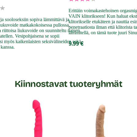
Erittäin voimakastehoinen orgasmige
VAIN klitorikseen! Kun haluat ekst
a sooloseksiin sopiva lämmittävä ja
klitorikselle etukäteen ja nauttia es
liukuvoide matkakokoisessa pullossa.
penetraatiosta ilman että klitorista 
 riittoisa liukuvoide on suunniteltu naisen
lämmitellä, on tämä tuote juuri Sinu
jatellen. Vesipohjaisena se sopii
si myös kaikenlaisten seksivälineiden sekä
9.99 €
kanssa.
Kiinnostavat tuoteryhmät