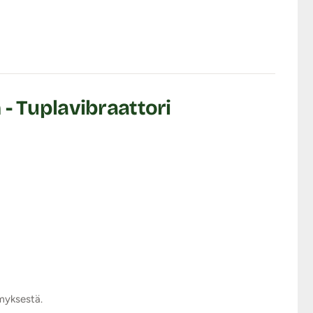
sessa, kiveksissä,
u ja tuottaa
- Tuplavibraattori
detään virtanapin
la saa sammutettua ja
n.
.
htisuoraan. Latauspistoke
ymyksestä.
n akku on täysi, valot