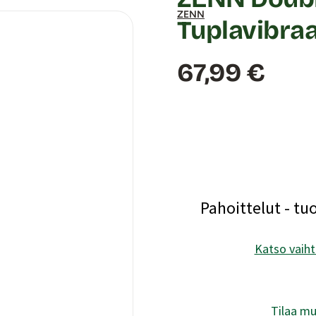
ZENN
Tuplavibraa
Hinta:
67,99 €
Pahoittelut - tu
Katso vaiht
Tilaa mu