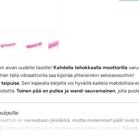
on aivan uudelle tasolle!
Kahdella tehokkaalla moottorilla
varu
ähän tällä vibraattorilla saa kipinää yhteisiinkin seksisessioihin!
 taipuisa
. Sen kapealla kärjellä voi hyväillä kaikkia mahdollisia e
istettä.
Toinen pää on pullea ja wand-sauvamainen
, jolla puo
huipulle
braattori on
varrestaan jämäkkä, mutta molemmat päät ovat tai
iä,
joista on helppo valita itselleen se kaikkein mieluisin.
Värinä 
eri värinöitä kokeilla rytmikkäinä yhdistelminä molemmissa päis