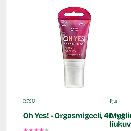
RFSU
Pjur
Oh Yes! - Orgasmigeeli, 40 ml
Mygli
liukuv