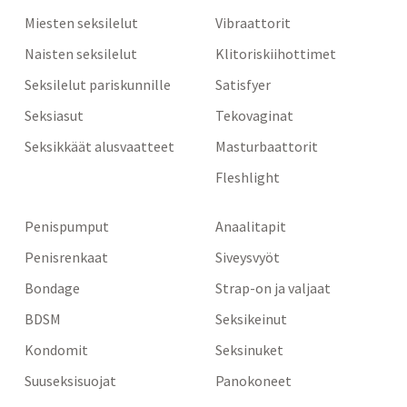
Miesten seksilelut
Vibraattorit
Naisten seksilelut
Klitoriskiihottimet
Seksilelut pariskunnille
Satisfyer
Seksiasut
Tekovaginat
Seksikkäät alusvaatteet
Masturbaattorit
Fleshlight
Penispumput
Anaalitapit
Penisrenkaat
Siveysvyöt
Bondage
Strap-on ja valjaat
BDSM
Seksikeinut
Kondomit
Seksinuket
Suuseksisuojat
Panokoneet