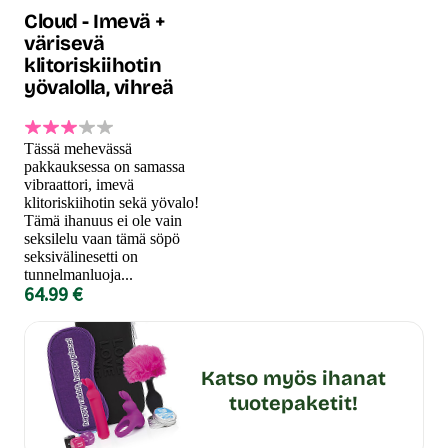
Cloud - Imevä +
värisevä
klitoriskiihotin
yövalolla, vihreä
Tässä mehevässä
pakkauksessa on samassa
vibraattori, imevä
klitoriskiihotin sekä yövalo!
Tämä ihanuus ei ole vain
seksilelu vaan tämä söpö
seksivälinesetti on
tunnelmanluoja...
64.99 €
Katso myös ihanat
tuotepaketit!