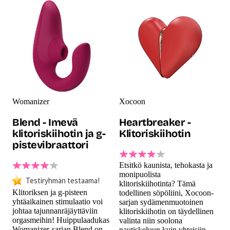
Womanizer
Xocoon
Blend - Imevä
Heartbreaker -
klitoriskiihotin ja g-
Klitoriskiihotin
pistevibraattori
Etsitkö kaunista, tehokasta ja
monipuolista
Testiryhmän testaama!
klitoriskiihotinta? Tämä
Klitoriksen ja g-pisteen
todellinen söpöliini, Xocoon-
yhtäaikainen stimulaatio voi
sarjan sydämenmuotoinen
johtaa tajunnanräjäyttäviin
klitoriskiihotin on täydellinen
orgasmeihin! Huippulaadukas
valinta niin soolona
Womanizer-sarjan Blend on
nautiskeluun kuin yhteisiin