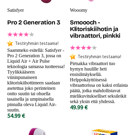
Satisfyer
Wooomy
Pro 2 Generation 3
Smoooch -
Klitoriskiihotin ja
vibraattori, pinkki
Testiryhmän testaama!
Saammeko esitellä: Satisfyer -
Pro 2 Generation 3, jossa on
Testiryhmän testaama!
Liquid Air + Air Pulse
Pirtsakka vibraattori tuo
teknologia samassa tuotteessa!
hymyn huulille heti
Tyylikkääseen
ensisilmäyksellä.
viininpunaiseen
Helppokäyttöisessä
klitoriskiihottimeen saadaan
vibraattorissa on kaksi erilaista
asetettua joko perinteinen
päätä, jotka mahdollistavat
ontto suutin tai ohuella
mielikuvitukselliset seksileikit
tasaisella ja umpinaisella
sekä yksin että yhdessä.
pinnalla oleva Liquid Air-
49.99 €
suutin.
54.99 €