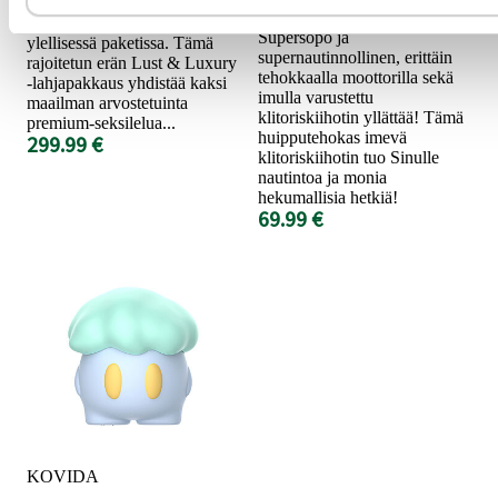
Sync O – kaksi huippuluokan
Testiryhmän testaama!
nautintolaitetta yhdessä
Supersöpö ja
ylellisessä paketissa. Tämä
supernautinnollinen, erittäin
rajoitetun erän Lust & Luxury
tehokkaalla moottorilla sekä
-lahjapakkaus yhdistää kaksi
imulla varustettu
maailman arvostetuinta
klitoriskiihotin yllättää! Tämä
premium-seksilelua...
huipputehokas imevä
299.99 €
klitoriskiihotin tuo Sinulle
nautintoa ja monia
hekumallisia hetkiä!
69.99 €
KOVIDA