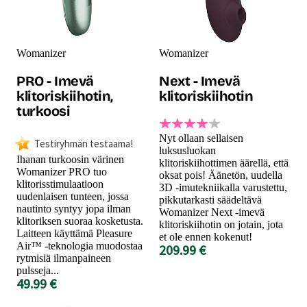
Womanizer
Womanizer
PRO - Imevä
Next - Imevä
klitoriskiihotin,
klitoriskiihotin
turkoosi
Nyt ollaan sellaisen
Testiryhmän testaama!
luksusluokan
Ihanan turkoosin värinen
klitoriskiihottimen äärellä, että
Womanizer PRO tuo
oksat pois! Äänetön, uudella
klitorisstimulaatioon
3D -imutekniikalla varustettu,
uudenlaisen tunteen, jossa
pikkutarkasti säädeltävä
nautinto syntyy jopa ilman
Womanizer Next -imevä
klitoriksen suoraa kosketusta.
klitoriskiihotin on jotain, jota
Laitteen käyttämä Pleasure
et ole ennen kokenut!
Air™ -teknologia muodostaa
209.99 €
rytmisiä ilmanpaineen
pulsseja...
49.99 €