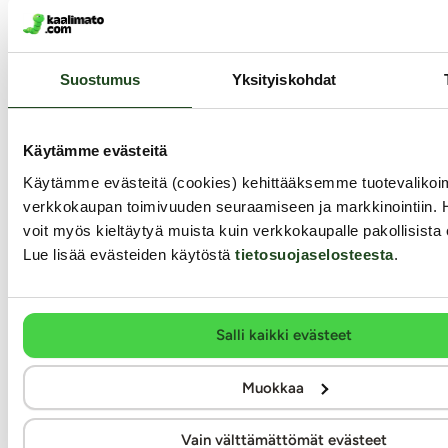
nautintolaite yhdistää kaksi
orgasmeja Sinulle, joka
tehokasta teknologiaa:
ansaitset vain parasta!
Pleasure Air™ -imevän
Rentoudu ja anna tyylikkään
stimulaation ja syvät...
klitoriskiihottimen hoitaa
159.99 €
Sinut taidokkaasti ja varmasti.
Suostumus
Yksityiskohdat
189.99 €
Käytämme evästeitä
Käytämme evästeitä (cookies) kehittääksemme tuotevalik
verkkokaupan toimivuuden seuraamiseen ja markkinointiin. 
voit myös kieltäytyä muista kuin verkkokaupalle pakollisista 
Lue lisää evästeiden käytöstä
tietosuojaselosteesta
.
Adrien Lastic
Salli kaikki evästeet
Lust & Luxury -
Revelation - Imevä
lahjapakkaus
klitoriskiihotin
Muokkaa
Womanizer Next & We-Vibe
Vain välttämättömät evästeet