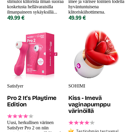
stimuloi klitorista ilman suoraa
imee ja värisee toimien todella
kosketusta hellävaraisilla
hyväntuntuisena
ilmanpaineen sykäyksillä...
klitoriskiihottimena.
49.99 €
49.99 €
Satisfyer
SOHIMI
Pro 2 It's Playtime
Kiss - Imevä
Edition
vaginapumppu
värinöillä
Uusi, herkullisen värinen
Satisfyer Pro 2 on niin
Testiryhmän testaama!