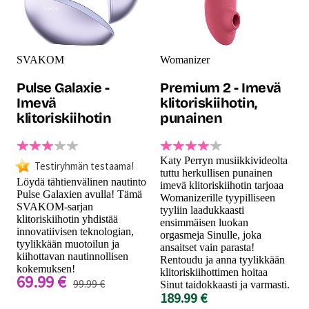
SVAKOM
Womanizer
Pulse Galaxie -
Premium 2 - Imevä
Imevä
klitoriskiihotin,
klitoriskiihotin
punainen
Katy Perryn musiikkivideolta
Testiryhmän testaama!
tuttu herkullisen punainen
Löydä tähtienvälinen nautinto
imevä klitoriskiihotin tarjoaa
Pulse Galaxien avulla! Tämä
Womanizerille tyypilliseen
SVAKOM-sarjan
tyyliin laadukkaasti
klitoriskiihotin yhdistää
ensimmäisen luokan
innovatiivisen teknologian,
orgasmeja Sinulle, joka
tyylikkään muotoilun ja
ansaitset vain parasta!
kiihottavan nautinnollisen
Rentoudu ja anna tyylikkään
kokemuksen!
klitoriskiihottimen hoitaa
69.99 €
99.99 €
Sinut taidokkaasti ja varmasti.
189.99 €