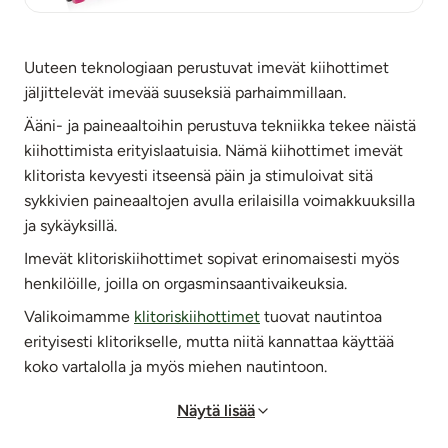
Uuteen teknologiaan perustuvat imevät kiihottimet
jäljittelevät imevää suuseksiä parhaimmillaan.
Ääni- ja paineaaltoihin perustuva tekniikka tekee näistä
kiihottimista erityislaatuisia. Nämä kiihottimet imevät
klitorista kevyesti itseensä päin ja stimuloivat sitä
sykkivien paineaaltojen avulla erilaisilla voimakkuuksilla
ja sykäyksillä.
Imevät klitoriskiihottimet sopivat erinomaisesti myös
henkilöille, joilla on orgasminsaantivaikeuksia.
Valikoimamme
klitoriskiihottimet
tuovat nautintoa
erityisesti klitorikselle, mutta niitä kannattaa käyttää
koko vartalolla ja myös miehen nautintoon.
Näytä lisää