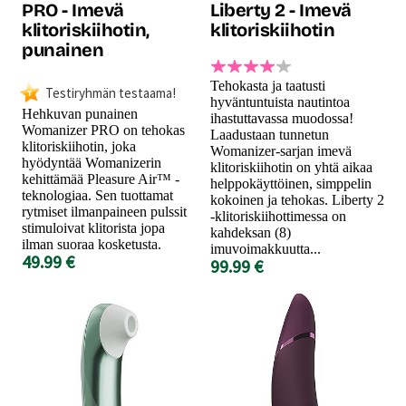
PRO - Imevä
Liberty 2 - Imevä
klitoriskiihotin,
klitoriskiihotin
punainen
Tehokasta ja taatusti
Testiryhmän testaama!
hyväntuntuista nautintoa
Hehkuvan punainen
ihastuttavassa muodossa!
Womanizer PRO on tehokas
Laadustaan tunnetun
klitoriskiihotin, joka
Womanizer-sarjan imevä
hyödyntää Womanizerin
klitoriskiihotin on yhtä aikaa
kehittämää Pleasure Air™ -
helppokäyttöinen, simppelin
teknologiaa. Sen tuottamat
kokoinen ja tehokas. Liberty 2
rytmiset ilmanpaineen pulssit
-klitoriskiihottimessa on
stimuloivat klitorista jopa
kahdeksan (8)
ilman suoraa kosketusta.
imuvoimakkuutta...
49.99 €
99.99 €