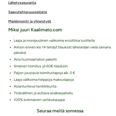
Lähetysseuranta
Saavutettavuusseloste
Markkinointi ja yhteistyöt
Miksi juuri Kaalimato.com
Laaja ja monipuolinen valikoima eroottisia tuotteita
Arkisin ennen klo 14 tehdyt tilaukset lähetetään vielä samana
päivänä
Aina huomaamaton paketti
Ilmainen toimitus yli 60€ tilauksiin
Paljon joustavia toimitustapoja alk. 0 €
Laaja valikoima helppoja maksutapoja
Asiantunteva henkilökunta
Ystävällinen ja auttava asiakaspalvelu
100% kotimainen verkkokauppa
Seuraa meitä somessa