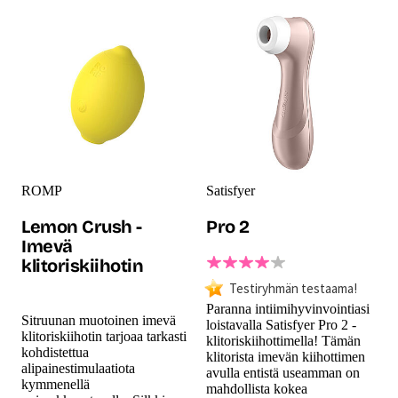
ROMP
Satisfyer
Lemon Crush -
Pro 2
Imevä
klitoriskiihotin
Testiryhmän testaama!
Paranna intiimihyvinvointiasi
Sitruunan muotoinen imevä
loistavalla Satisfyer Pro 2 -
klitoriskiihotin tarjoaa tarkasti
klitoriskiihottimella! Tämän
kohdistettua
klitorista imevän kiihottimen
alipainestimulaatiota
avulla entistä useamman on
kymmenellä
mahdollista kokea