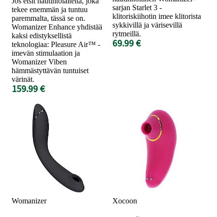
Jos etsit nautintolaitetta, joka
sarjan Starlet 3 -
tekee enemmän ja tuntuu
klitoriskiihotin imee klitorista
paremmalta, tässä se on.
sykkivillä ja värisevillä
Womanizer Enhance yhdistää
rytmeillä.
kaksi edistyksellistä
69.99 €
teknologiaa: Pleasure Air™ -
imevän stimulaation ja
Womanizer Viben
hämmästyttävän tuntuiset
värinät.
159.99 €
Womanizer
Xocoon