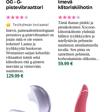
OG - G-
Imevä
pistevibraattori
klitoriskiihotin
Tämä ihanan pinkki ja
Testiryhmän testaama!
pienikokoinen Xocoon-
Imevä, paineaaltoteknologiaan
klitoriskiihotin yhdistää
perustuva g-pistevibraattori on
hillityn tyylikkyyden ja
jotain mitä et ole ennen
miellyttävän pehmeän
kokenut! Laatua ja
nautinnon ainutlaatuisella
tyylikkyyttä huokuvan
tavalla. Sen pinta on
Womanizer-sarjan kekseliäs
samettisen pehmeää,
vibraattori toimii sekä
korkealaatuista silikonia...
klitoriksen että g-pisteen
59.99 €
imevään ja värisevään
nautintoon.
129.99 €