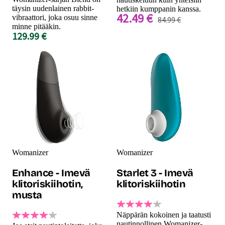
täysin uudenlainen rabbit-
hetkiin kumppanin kanssa.
42.49 €
vibraattori, joka osuu sinne
84.99 €
minne pitääkin.
129.99 €
Womanizer
Womanizer
Enhance - Imevä
Starlet 3 - Imevä
klitoriskiihotin,
klitoriskiihotin
musta
Näppärän kokoinen ja taatusti
nautinnollinen Womanizer-