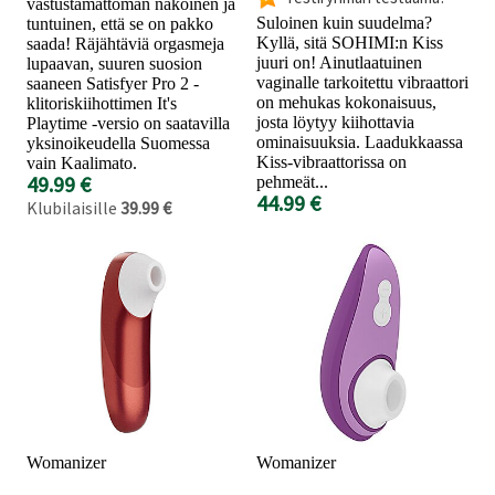
vastustamattoman näköinen ja
Suloinen kuin suudelma?
tuntuinen, että se on pakko
Kyllä, sitä SOHIMI:n Kiss
saada! Räjähtäviä orgasmeja
juuri on! Ainutlaatuinen
lupaavan, suuren suosion
vaginalle tarkoitettu vibraattori
saaneen Satisfyer Pro 2 -
on mehukas kokonaisuus,
klitoriskiihottimen It's
josta löytyy kiihottavia
Playtime -versio on saatavilla
ominaisuuksia. Laadukkaassa
yksinoikeudella Suomessa
Kiss-vibraattorissa on
vain Kaalimato.
49.99 €
pehmeät...
44.99 €
Klubilaisille
39.99 €
Womanizer
Womanizer