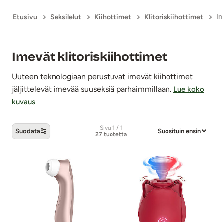
I
Etusivu
Seksilelut
Kiihottimet
Klitoriskiihottimet
Imevät klitoriskiihottimet
Uuteen teknologiaan perustuvat imevät kiihottimet
jäljittelevät imevää suuseksiä parhaimmillaan.
Lue koko
kuvaus
Sivu 1 / 1
Suodata
Suosituin ensin
27 tuotetta
Imevät klitoriskiihottimet -tuotteet