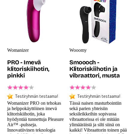
Womanizer
Wooomy
PRO - Imevä
Smoooch -
klitoriskiihotin,
Klitoriskiihotin ja
pinkki
vibraattori, musta
Testiryhmän testaama!
Testiryhmän testaama!
Womanizer PRO on tehokas
Tässä naisen masturbointiin
ja helppokäyttöinen imevä
sekä parien yhteisiin
klitoriskiihotin, joka
seksileikkeihin sopivassa
hyödyntää tunnettuja Pleasure
vibraattorissa ei ole mitään
Air™ -pulsseja.
ylimääräistä ja silti siinä on
Innovatiivinen teknologia
kaikki! Vibraattorin toinen pää