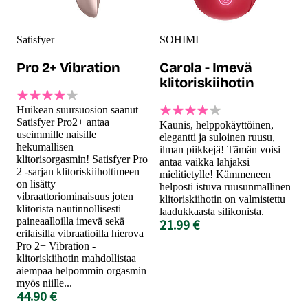
Satisfyer
SOHIMI
Pro 2+ Vibration
Carola - Imevä
klitoriskiihotin
Huikean suursuosion saanut
Satisfyer Pro2+ antaa
Kaunis, helppokäyttöinen,
useimmille naisille
elegantti ja suloinen ruusu,
hekumallisen
ilman piikkejä! Tämän voisi
klitorisorgasmin! Satisfyer Pro
antaa vaikka lahjaksi
2 -sarjan klitoriskiihottimeen
mielitietylle! Kämmeneen
on lisätty
helposti istuva ruusunmallinen
vibraattoriominaisuus joten
klitoriskiihotin on valmistettu
klitorista nautinnollisesti
laadukkaasta silikonista.
paineaalloilla imevä sekä
21.99 €
erilaisilla vibraatioilla hierova
Pro 2+ Vibration -
klitoriskiihotin mahdollistaa
aiempaa helpommin orgasmin
myös niille...
44.90 €