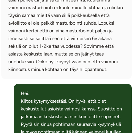
vaimoni masturbointi ei kuulu minulle yhtään ja olinkin
täysin samaa mieltä vaan sillä poikkeuksella että
avioliitto ei ole pelkkä masturbointi suhde. Lopuksi
vaimoni kertoi että on aina masturboinut paljon ja
ilmeisesti se selittää sen että viimeisen 6v aikana
seksiä on ollut 1-2kertaa vuodessa? Sovimme että
asiasta keskustellaan, mutta se on jäänyt taas
unohduksiin. Onko nyt käynyt vaan niin että vaimoni
kiinnostus minua kohtaan on täysin lopahtanut.
Hei.
Kiitos kysymyksestäsi. On hyvä, että olet
keskustellut asioista vaimosi kanssa. Suosittelen
jatkamaan keskustelua niin kuin olitte sopineet.
Pyytäisin sinua pohtimaan seuraavia kysymyksiä
ja myös pohtimaan niitä ääneen vaimosi kuullen: