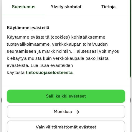
lukkiutuneesta tilanteesta. Kerro sitten ne
Suostumus
Yksityiskohdat
Tietoja
vaimollesi avoimesti ja syyllistämättä.
Jos keskusteluyritykset eivät auta ettekä pääse
Käytämme evästeitä
asiassa eteenpäin, olisiko mahdollista, että
Käytämme evästeitä (cookies) kehittääksemme
varaisitte aikaa pari- ja/tai seksuaaliterapeutin
tuotevalikoimaamme, verkkokaupan toimivuuden
vastaanotolta?
seuraamiseen ja markkinointiin. Halutessasi voit myös
kieltäytyä muista kuin verkkokaupalle pakollisista
Ystävällisin terveisin
evästeistä. Lue lisää evästeiden
Annu
käytöstä
tietosuojaselosteesta
.
Salli kaikki evästeet
Edellinen
2 / 31
Seuraava
Muokkaa
Takaisin Annun palstan etusivulle
Vain välttämättömät evästeet