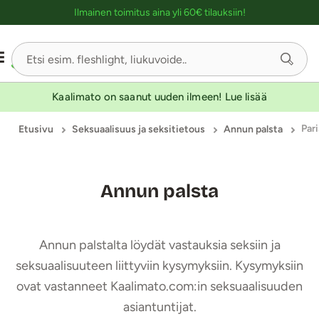
Ostoskassin kuvaus lukijalle
Ilmainen toimitus aina yli 60€ tilauksiin!
Kaalimato on saanut uuden ilmeen! Lue lisää
Par
Etusivu
Seksuaalisuus ja seksitietous
Annun palsta
Annun palsta
Annun palstalta löydät vastauksia seksiin ja
seksuaalisuuteen liittyviin kysymyksiin. Kysymyksiin
ovat vastanneet Kaalimato.com:in seksuaalisuuden
asiantuntijat.