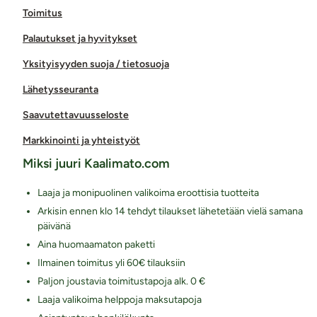
Toimitus
Palautukset ja hyvitykset
Yksityisyyden suoja / tietosuoja
Lähetysseuranta
Saavutettavuusseloste
Markkinointi ja yhteistyöt
Miksi juuri Kaalimato.com
Laaja ja monipuolinen valikoima eroottisia tuotteita
Arkisin ennen klo 14 tehdyt tilaukset lähetetään vielä samana
päivänä
Aina huomaamaton paketti
Ilmainen toimitus yli 60€ tilauksiin
Paljon joustavia toimitustapoja alk. 0 €
Laaja valikoima helppoja maksutapoja