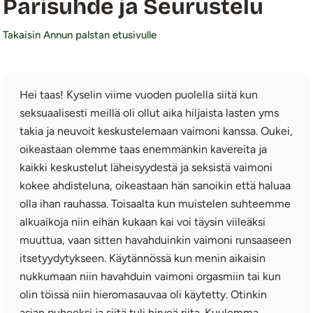
Parisuhde ja Seurustelu
Takaisin Annun palstan etusivulle
Hei taas! Kyselin viime vuoden puolella siitä kun
seksuaalisesti meillä oli ollut aika hiljaista lasten yms
takia ja neuvoit keskustelemaan vaimoni kanssa. Oukei,
oikeastaan olemme taas enemmänkin kavereita ja
kaikki keskustelut läheisyydestä ja seksistä vaimoni
kokee ahdisteluna, oikeastaan hän sanoikin että haluaa
olla ihan rauhassa. Toisaalta kun muistelen suhteemme
alkuaikoja niin eihän kukaan kai voi täysin viileäksi
muuttua, vaan sitten havahduinkin vaimoni runsaaseen
itsetyydytykseen. Käytännössä kun menin aikaisin
nukkumaan niin havahduin vaimoni orgasmiin tai kun
olin töissä niin hieromasauvaa oli käytetty. Otinkin
asian puheeksi ja siitä tuli hirveä riita. Kuulemma