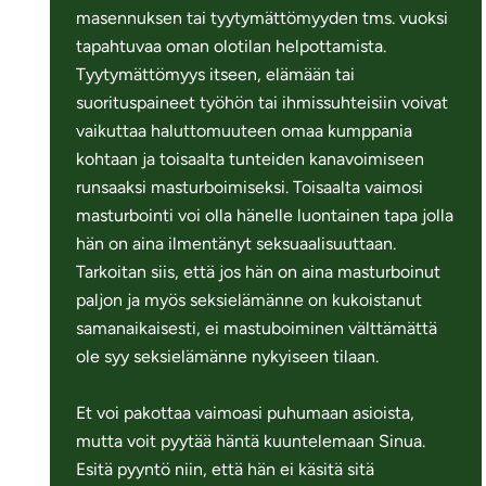
masennuksen tai tyytymättömyyden tms. vuoksi
tapahtuvaa oman olotilan helpottamista.
Tyytymättömyys itseen, elämään tai
suorituspaineet työhön tai ihmissuhteisiin voivat
vaikuttaa haluttomuuteen omaa kumppania
kohtaan ja toisaalta tunteiden kanavoimiseen
runsaaksi masturboimiseksi. Toisaalta vaimosi
masturbointi voi olla hänelle luontainen tapa jolla
hän on aina ilmentänyt seksuaalisuuttaan.
Tarkoitan siis, että jos hän on aina masturboinut
paljon ja myös seksielämänne on kukoistanut
samanaikaisesti, ei mastuboiminen välttämättä
ole syy seksielämänne nykyiseen tilaan.
Et voi pakottaa vaimoasi puhumaan asioista,
mutta voit pyytää häntä kuuntelemaan Sinua.
Esitä pyyntö niin, että hän ei käsitä sitä