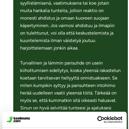
syyllistämisenä, vaatimuksena tai koe jotain
muita hankalia tunteita, jolloin reaktio on
monesti ahdistus ja omaan kuoreen suojaan
käpertyminen. Jos vaimosi ahdistuu ja ilmapiiri
on tulehtunut, voi olla että keskustelemista ja
kuuntelemista ilman väistelyä joutuu
harjoittelemaan jonkin aikaa.
Turvallinen ja lämmin parisuhde on usein
kiihottumisen edellytys, koska yleensä rakastelun
koetaan tarvitsevan hellyyttä onnistuakseen. Se
miten kumpikin syttyy ja parisuhteen intohimo
herää uudelleen vaatii yleensä töitä. Tärkeää on
myös se, että kummatkin sitä oikeasti haluavat.
Sinun on hyvä selvittää tunteesi ja ajatuksesi
ensin itsellesi. Mieti myös mitä kaikkea sinä voisit
tehdä, jotta auttaisit vaimoasi pääsemään