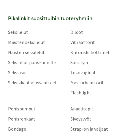
Pikalinkit suosittuihin tuoteryhmiin
Seksilelut
Dildot
Miesten seksilelut
Vibraattorit
Naisten seksilelut
Klitoriskiihottimet
Seksilelut pariskunnille
Satisfyer
Seksiasut
Tekovaginat
Seksikkäät alusvaatteet
Masturbaattorit
Fleshlight
Penispumput
Anaalitapit
Penisrenkaat
Siveysvyöt
Bondage
Strap-on ja valjaat