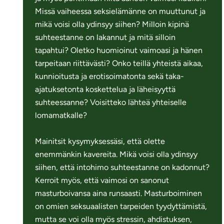
Missä vaiheessa seksielämänne on muuttunut ja
mikä voisi olla ydinsyy siihen? Milloin kipinä
suhteestanne on lakannut ja mitä silloin
tapahtui? Oletko huomioinut vaimoasi ja hänen
tarpeitaan riittävästi? Onko teillä yhteistä aikaa,
kunnioitusta ja erotisoimatonta sekä taka-
ajatuksetonta koskettelua ja läheisyyttä
suhteessanne? Voisitteko lähteä yhteiselle
lomamatkalle?
Mainitsit kysymyksessäsi, että olette
enemmänkin kavereita. Mikä voisi olla ydinsyy
siihen, että intohimo suhteestanne on kadonnut?
Kerroit myös, että vaimosi on sanonut
masturboivansa aina runsaasti. Masturboiminen
on omien seksuaalisten tarpeiden tyydyttämistä,
mutta se voi olla myös stressin, ahdistuksen,