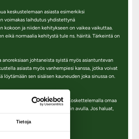
sinua keskustelemaan asiasta esimerkiksi
nen voimakas laihdutus yhdistettynä
en kokoon ja niiden kehitykseen on vaikea vaikuttaa.
n eikä normaalia kehitystä tule ns. häiritä. Tärkeintä on
lla anoreksiaan johtaneista syistä myös asiantuntevan
kustella asiasta myös vanhempiesi kanssa, jotka voivat
ekä löytämään sen sisäisen kauneuden joka sinussa on.
oikeaa tapaa masturboida ei ole. Koskettelemalla omaa
kia omia sukupuolielimiä myös peilin avulla. Jos haluat,
a tapasi masturboida.
Tietoja