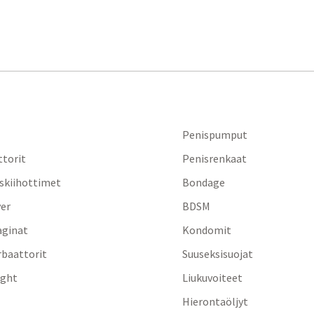
Penispumput
ttorit
Penisrenkaat
iskiihottimet
Bondage
yer
BDSM
aginat
Kondomit
baattorit
Suuseksisuojat
ight
Liukuvoiteet
Hierontaöljyt