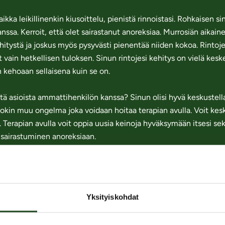
kka leikillinenkin kiusoittelu, pienistä rinnoistasi. Rohkaisen 
ssa. Kerroit, että olet sairastanut anoreksiaa. Murrosiän aikai
hitystä ja joskus myös pysyvästi pienentää niiden kokoa. Rintoj
vain hetkellisen tuloksen. Sinun rintojesi kehitys on vielä keske
 kehoaan sellaisena kuin se on.
vistä asioista ammattihenkilön kanssa? Sinun olisi hyvä keskuste
jokin muu ongelma joka voidaan hoitaa terapian avulla. Voit kes
. Terapian avulla voit oppia uusia keinoja hyväksymään itsesi s
 sairastuminen anoreksiaan.
ä keino tutustua omaan kehoon ja sen reaktioihin. Yhtä ainoaa, 
täsi hyvältä ja nautinnolliselta tuntuvat kohdat ja tavat. Voit tut
. Omat aistimuksesi ja tunteesi kertovat sinulle, mikä on sinun om
Yksityiskohdat