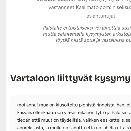
vastanneet Kaalimato.com:in seksu
asiantuntijat.
Palstalle ei toistaiseksi voi lähettää uus
mutta selailemalla kysymysten arkistoja
löytää niistä apua ja vastauksia p
Vartaloon liittyvät kysym
moi annu! mua on kiusoiteltu pienistä rinnoista ihan lei
kasvais ollenkaan. oon ylä-asteikänen tyttö ja haluisin
tiedän että muut on täydellisiä, vaikken ees kattelis. s
anoreksiasta, ja mulle on sanottu että on lähellä että sa