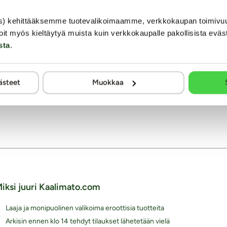
s) kehittääksemme tuotevalikoimaamme, verkkokaupan toimivu
oit myös kieltäytyä muista kuin verkkokaupalle pakollisista eväs
sta
.
1 / 16
ästeet
Muokkaa
 Annun palstan etusivulle
Takaisin aiheeseen Vartaloon liittyvät k
iksi juuri Kaalimato.com
Laaja ja monipuolinen valikoima eroottisia tuotteita
Arkisin ennen klo 14 tehdyt tilaukset lähetetään vielä