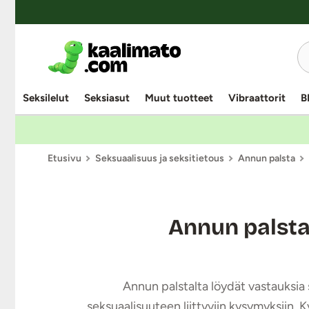
Seksilelut
Seksiasut
Muut tuotteet
Vibraattorit
B
Etusivu
Seksuaalisuus ja seksitietous
Annun palsta
Annun palst
Annun palstalta löydät vastauksia s
seksuaalisuuteen liittyviin kysymyksiin. 