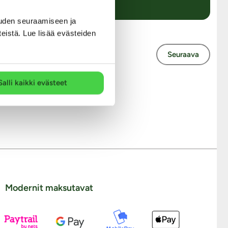
uden seuraamiseen ja
teistä. Lue lisää evästeiden
Seuraava
Salli kaikki evästeet
ysymykset
Modernit maksutavat