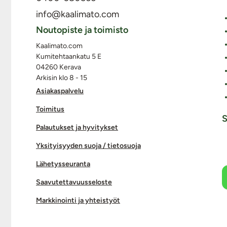
info@kaalimato.com
Noutopiste ja toimisto
Kaalimato.com
Kumitehtaankatu 5 E
04260 Kerava
Arkisin klo 8 - 15
Asiakaspalvelu
Toimitus
S
Palautukset ja hyvitykset
Yksityisyyden suoja / tietosuoja
Lähetysseuranta
Saavutettavuusseloste
Markkinointi ja yhteistyöt