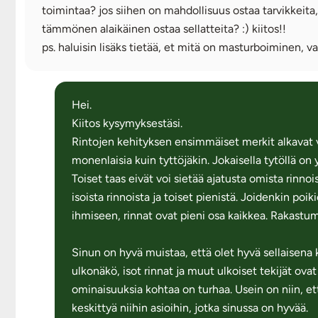
toimintaa? jos siihen on mahdollisuus ostaa tarvikkeita, 
tämmönen alaikäinen ostaa sellatteita? :) kiitos!!
ps. haluisin lisäks tietää, et mitä on masturboiminen, va
Hei.
Kiitos kysymyksestäsi.
Rintojen kehityksen ensimmäiset merkit alkavat vii
monenlaisia kuin tyttöjäkin. Jokaisella tytöllä on y
Toiset taas eivät voi sietää ajatusta omista rinn
isoista rinnoista ja toiset pienistä. Joidenkin po
ihmiseen, rinnat ovat pieni osa kaikkea. Rakast
Sinun on hyvä muistaa, että olet hyvä sellaisena
ulkonäkö, isot rinnat ja muut ulkoiset tekijät ovat
ominaisuuksia kohtaa on turhaa. Usein on niin, e
keskittyä niihin asioihin, jotka sinussa on hyvää.