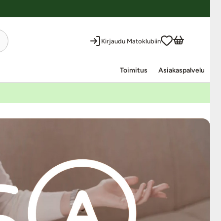
Kirjaudu Matoklubiin
Toimitus
Asiakaspalvelu