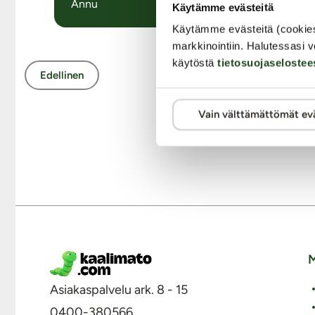
Annu
Käytämme evästeitä
Käytämme evästeitä (cookie
markkinointiin. Halutessasi v
käytöstä
tietosuojaselostee
Edellinen
Vain välttämättömät ev
Takaisin
M
Asiakaspalvelu ark. 8 - 15
0400-380566