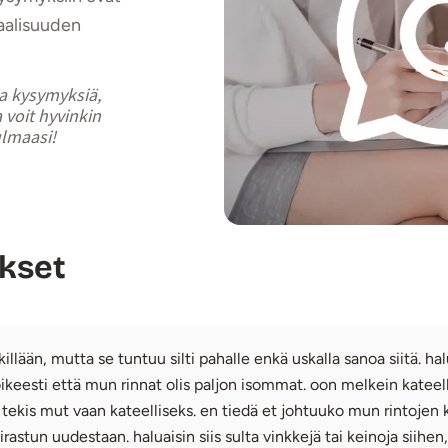
aalisuuden
ia kysymyksiä,
 voit hyvinkin
ulmaasi!
ykset
killään, mutta se tuntuu silti pahalle enkä uskalla sanoa siitä. h
 oikeesti että mun rinnat olis paljon isommat. oon melkein katee
e tekis mut vaan kateelliseks. en tiedä et johtuuko mun rintojen
irastun uudestaan. haluaisin siis sulta vinkkejä tai keinoja siihen