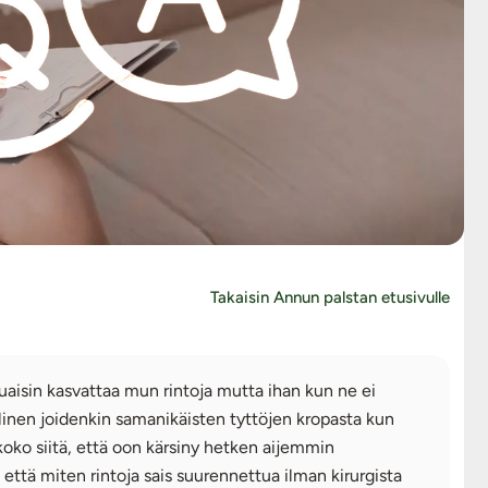
Takaisin Annun palstan etusivulle
aluaisin kasvattaa mun rintoja mutta ihan kun ne ei
llinen joidenkin samanikäisten tyttöjen kropasta kun
 koko siitä, että oon kärsiny hetken aijemmin
, että miten rintoja sais suurennettua ilman kirurgista