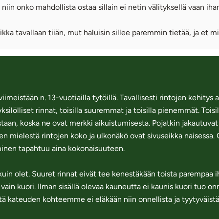
niin onko mahdollista ostaa sillain ei netin välityksellä vaan ih
ikka tavallaan tiiän, mut haluisin sillee paremmin tietää, ja et m
meistään n. 13-vuotiailla tytöillä. Tavallisesti rintojen kehitys 
ksilölliset rinnat, toisilla suuremmat ja toisilla pienemmät. Toisi
oistaan, koska ne ovat merkki aikuistumisesta. Pojatkin jakautuva
ikien mielestä rintojen koko ja ulkonäkö ovat sivuseikka naisessa
uminen tapahtuu aina kokonaisuuteen.
 kuin olet. Suuret rinnat eivät tee kenestäkään toista parempaa 
 vain kuori. Ilman sisällä olevaa kauneutta ei kaunis kuori tuo on
ttä kateuden kohteemme ei eläkään niin onnellista ja tyytyväist