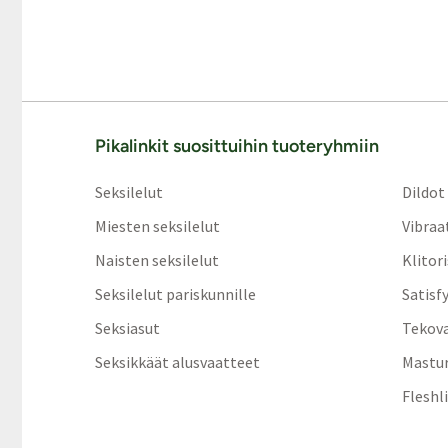
Pikalinkit suosittuihin tuoteryhmiin
Seksilelut
Dildot
Miesten seksilelut
Vibraa
Naisten seksilelut
Klitor
Seksilelut pariskunnille
Satisf
Seksiasut
Tekov
Seksikkäät alusvaatteet
Mastur
Fleshl