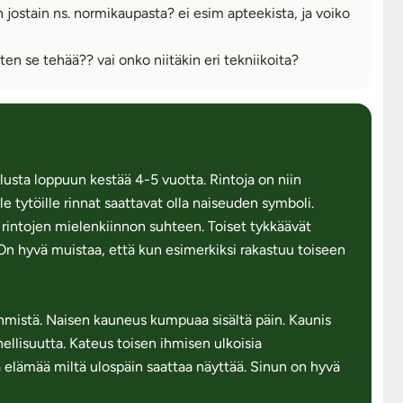
an jostain ns. normikaupasta? ei esim apteekista, ja voiko
iten se tehää?? vai onko niitäkin eri tekniikoita?
alusta loppuun kestää 4-5 vuotta. Rintoja on niin
lle tytöille rinnat saattavat olla naiseuden symboli.
t rintojen mielenkiinnon suhteen. Toiset tykkäävät
. On hyvä muistaa, että kun esimerkiksi rakastuu toiseen
ihmistä. Naisen kauneus kumpuaa sisältä päin. Kaunis
nellisuutta. Kateus toisen ihmisen ulkoisia
ä elämää miltä ulospäin saattaa näyttää. Sinun on hyvä