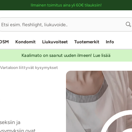
Ostoskassin kuvaus lukijalle
Ilmainen toimitus aina yli 60€ tilauksiin!
DSM
Kondomit
Liukuvoiteet
Tuotemerkit
Info
Kaalimato on saanut uuden ilmeen! Lue lisää
Vartaloon liittyvät kysymykset
a
eksiin ja
Kysymyksiin ovat