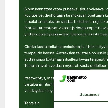
Sinun kannattaa ottaa puheeksi sinua vaivaava, vai
kouluterveydenhoitajan tai mukavan opettajan kan
urheiluharrastukseen saattaa hidastaa rintojen ke
Rintoja suurentavat voiteet ja rintapumput tuovat 
yrittää oppia hyväksymään itsensä ja rakastamaan
Oletko keskustellut anoreksiasta ja siihen liitty
terapeutin kanssa. Anoreksian taustalla on usein 
auttaa sinua löytämään itsellesi hyvän terapeutin
Terapian avulla voidaan myös ehkäistä uudelleen
Itsetyydytys, masturbaatio eli sooloseksi on hyv
vartaloa ja intiimialueita eri tavoilla löydät itses
voit käyttää ihoystävällistä öljyä intiimialueilla
Suostumus
Terveisin