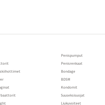
Penispumput
ttorit
Penisrenkaat
iskiihottimet
Bondage
yer
BDSM
aginat
Kondomit
baattorit
Suuseksisuojat
ight
Liukuvoiteet