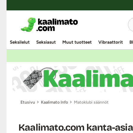
Seksilelut
Seksiasut
Muut tuotteet
Vibraattorit
B
Etusivu
Kaalimato Info
Matoklubi säännöt
Kaalimato.com kanta-asi