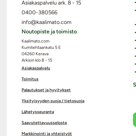
Asiakaspalvelu ark. 8 - 15
0400-380566
info@kaalimato.com
Noutopiste ja toimisto
Kaalimato.com
Kumitehtaankatu 5 E
04260 Kerava
Arkisin klo 8 - 15
Asiakaspalvelu
Toimitus
S
Palautukset ja hyvitykset
Yksityisyyden suoja / tietosuoja
Lähetysseuranta
Saavutettavuusseloste
Markkinointi ja yhteistyöt