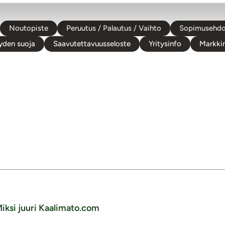
Noutopiste
Peruutus / Palautus / Vaihto
Sopimusehdo
yden suoja
Saavutettavuusseloste
Yritysinfo
Markkin
iksi juuri Kaalimato.com