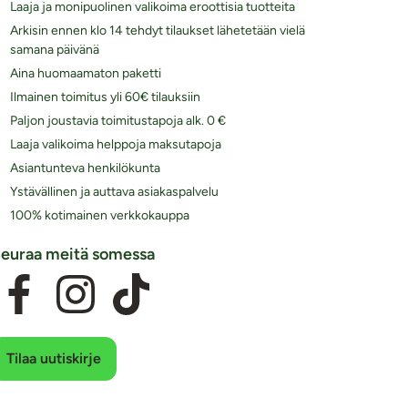
Laaja ja monipuolinen valikoima eroottisia tuotteita
Arkisin ennen klo 14 tehdyt tilaukset lähetetään vielä
samana päivänä
Aina huomaamaton paketti
Ilmainen toimitus yli 60€ tilauksiin
Paljon joustavia toimitustapoja alk. 0 €
Laaja valikoima helppoja maksutapoja
Asiantunteva henkilökunta
Ystävällinen ja auttava asiakaspalvelu
100% kotimainen verkkokauppa
euraa meitä somessa
Tilaa uutiskirje