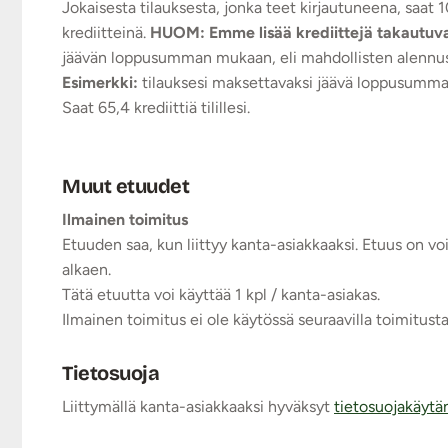
Jokaisesta tilauksesta, jonka teet kirjautuneena, saat
krediitteinä.
HUOM: Emme lisää krediittejä takautuvasti
jäävän loppusumman mukaan, eli mahdollisten alennus
Esimerkki:
tilauksesi maksettavaksi jäävä loppusumma 
Saat 65,4 krediittiä tilillesi.
Muut etuudet
Ilmainen toimitus
Etuuden saa, kun liittyy kanta-asiakkaaksi. Etuus on 
alkaen.
Tätä etuutta voi käyttää 1 kpl / kanta-asiakas.
Ilmainen toimitus ei ole käytössä seuraavilla toimitusta
Tietosuoja
Liittymällä kanta-asiakkaaksi hyväksyt
tietosuojakäyt