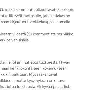
ää, mitkä kommentit oikeuttavat palkkioon.
tka liittyvät tuotteisiin, jotka asiakas on
essaan kirjautunut verkkokauppaan omalla
issaan viidestä (5) kommentista per viikko.
kipäivän sisällä.
äjille jotain lisätietoa tuotteesta. Hyvän
 omaan henkilökohtaiseen kokemukseen
iikkikin palkitaan. Myös rakentavat
palkkioon, mutta kysymyksen on oltava
isätietoa tuotteesta. Eli hyvää ja asiallista