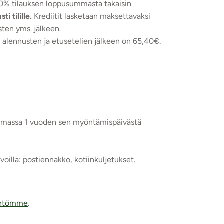
 10% tilauksen loppusummasta takaisin
 tilille.
Krediitit lasketaan maksettavaksi
ten yms. jälkeen.
alennusten ja etusetelien jälkeen on 65,40€.
voimassa 1 vuoden sen myöntämispäivästä
voilla: postiennakko, kotiinkuljetukset.
äntömme
.