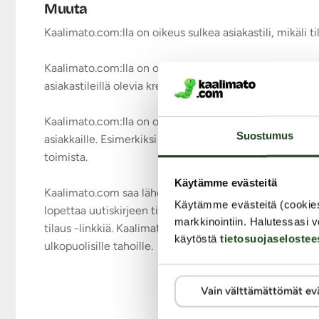
Muuta
Kaalimato.com:lla on oikeus sulkea asiakastili, mikäli t
Kaalimato.com:lla on oikeus lopettaa kanta-asiakasoh
asiakastileillä olevia krediittejä tai muita etuuksia ei hy
Kaalimato.com:lla on oikeus muuttaa kanta-asiakasohj
Suostumus
asiakkaille. Esimerkiksi voidaan muuttaa asiakkaiden a
toimista.
Käytämme evästeitä
Kaalimato.com saa lähettää kanta-asiakkaille uutiskirje
Käytämme evästeitä (cookie
lopettaa uutiskirjeen tilaamisen ensimmäisen kirjeen j
markkinointiin. Halutessasi v
tilaus -linkkiä. Kaalimato.com ei luovuta kanta-asiakka
käytöstä
tietosuojaselostee
ulkopuolisille tahoille.
Vain välttämättömät ev