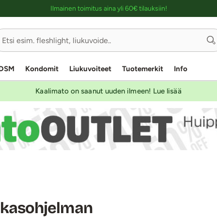
Ostoskassin kuvaus lukijalle
Ilmainen toimitus aina yli 60€ tilauksiin!
DSM
Kondomit
Liukuvoiteet
Tuotemerkit
Info
Kaalimato on saanut uuden ilmeen! Lue lisää
akasohjelman