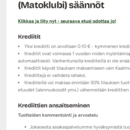
(Matoklubi) säännöt
Klikkaa ja liity nyt - seuraava etusi odottaa jo!
Krediitit
Yksi krediitti on arvoltaan 0.10 € - kymmenen kredii
Krediitit ovat voimassa 1 vuoden niiden myöntämis
automaattisesti. Vanhentuneilla krediiteillä ei ole enää
Krediitit käyvät tilauksen maksamiseen vain Kaali
Krediittejä ei vaihdeta rahaksi.
Krediiteillä voi maksaa enintään 50% tilauksen tuot
etuudet (alennuskoodit yms.) vähennetään krediittien 
Krediittien ansaitseminen
Tuotteiden kommentointi ja arvostelu
Jokaisesta asiakaspalvelumme hyväksymästä tuo