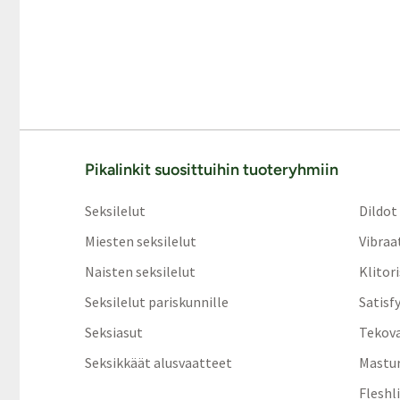
Pikalinkit suosittuihin tuoteryhmiin
Seksilelut
Dildot
Miesten seksilelut
Vibraa
Naisten seksilelut
Klitor
Seksilelut pariskunnille
Satisf
Seksiasut
Tekov
Seksikkäät alusvaatteet
Mastur
Fleshl