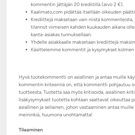
kommentin jättäjän 20 krediitillä (arvo 2 €).
Kaalimato.com pidättää itsellään oikeuden päätt
Krediittejä maksetaan vain niistä kommenteista, jo
tilannut viimeisen kahden kuukauden aikana oll
kanta-asiakas tunnuksellaan.
Yhdelle asiakkaalle maksetaan krediittejä maksim
Käsittelemme kommentit ja kysymykset kolmen ar
Hyvä tuotekommentti on asiallinen ja antaa muille käytt
kommentin kriteerinä on, että kommentti pohjautuu
tuotteesta. Tuotetta saa myös kritisoida, asiallinen krit
lisäkysymykset tuotetta kohtaan saattavat oikeuttaa 
asiallinen ja sellainen, johon vastaaminen antaa muille l
meininkiä, huumoria unohtamatta!
Tilaaminen