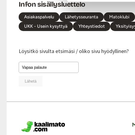
Infon sisällysluettelo
Asiakaspalvelu
Lähetysseuranta
Matoklubi
UKK - Usein kysyttyä
Yhteystiedot
Yksityisy
Löysitkö sivulta etsimäsi / oliko sivu hyödyllinen?
Lähetä
M