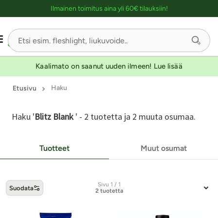
Ostoskassin kuvaus lukijalle
KESTOETUTUOTE
Ilmainen toimitus aina yli 60€ tilauksiin!
Kaalimato on saanut uuden ilmeen! Lue lisää
Haku
Etusivu
Haku '
Blitz Blank
' - 2 tuotetta ja 2 muuta osumaa.
Tuotteet
Muut osumat
Sivu 1 / 1
Suodata
2 tuotetta
-tuotteet