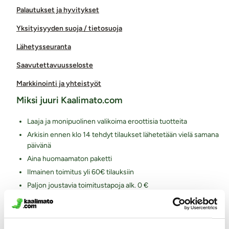
Palautukset ja hyvitykset
Yksityisyyden suoja / tietosuoja
Lähetysseuranta
Saavutettavuusseloste
Markkinointi ja yhteistyöt
Miksi juuri Kaalimato.com
Laaja ja monipuolinen valikoima eroottisia tuotteita
Arkisin ennen klo 14 tehdyt tilaukset lähetetään vielä samana
päivänä
Aina huomaamaton paketti
Ilmainen toimitus yli 60€ tilauksiin
Paljon joustavia toimitustapoja alk. 0 €
Laaja valikoima helppoja maksutapoja
Asiantunteva henkilökunta
Ystävällinen ja auttava asiakaspalvelu