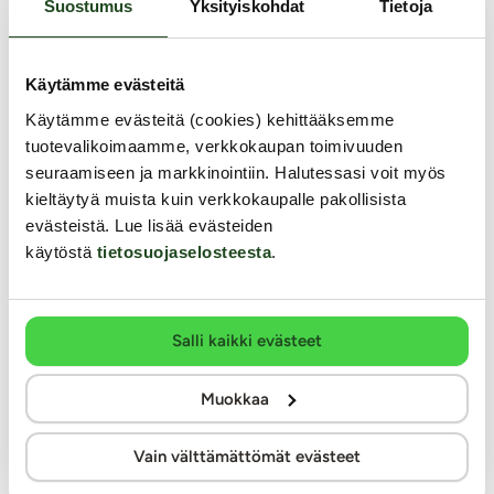
Suostumus
Yksityiskohdat
Tietoja
100% kotimainen verkkokauppa
Seuraa meitä somessa
Käytämme evästeitä
Käytämme evästeitä (cookies) kehittääksemme
tuotevalikoimaamme, verkkokaupan toimivuuden
seuraamiseen ja markkinointiin. Halutessasi voit myös
kieltäytyä muista kuin verkkokaupalle pakollisista
Tilaa uutiskirje
evästeistä. Lue lisää evästeiden
käytöstä
tietosuojaselosteesta
.
Modernit maksutavat
Salli kaikki evästeet
Muokkaa
Vain välttämättömät evästeet