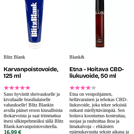
Blitz Blank
Blank&
Karvanpoistovoide,
Etna - Hoitava CBD-
125 ml
liukuvoide, 50 ml
Sano hyvästit sheivaukselle ja
Etna on vesipohjainen,
kivuliaalle brasilialaiselle
hellävarainen ja tehokas CBD-
vahaukselle! Blitz Blankin
liukuvoide, joka tekee seksistä
avulla pääset eroon kiusallisista
rutkasti miellyttävämpää. Sen
ihokarvoista ja saat trimmattua
hoitava koostumus kosteuttaa,
itsesi silkinpehmeäksi tällä Blitz
suojaa ja rauhoittaa ihoa ja
Blank-karvanpoistovoiteella.
limakalvoja – ehkäisten
16.99 €
epämukavuutta seksin aikana ja