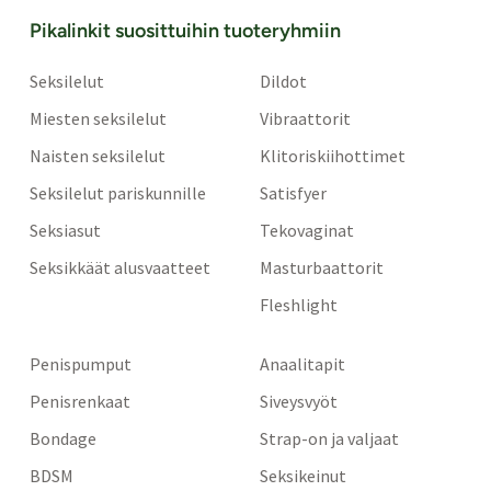
Pikalinkit suosittuihin tuoteryhmiin
Seksilelut
Dildot
Miesten seksilelut
Vibraattorit
Naisten seksilelut
Klitoriskiihottimet
Seksilelut pariskunnille
Satisfyer
Seksiasut
Tekovaginat
Seksikkäät alusvaatteet
Masturbaattorit
Fleshlight
Penispumput
Anaalitapit
Penisrenkaat
Siveysvyöt
Bondage
Strap-on ja valjaat
BDSM
Seksikeinut