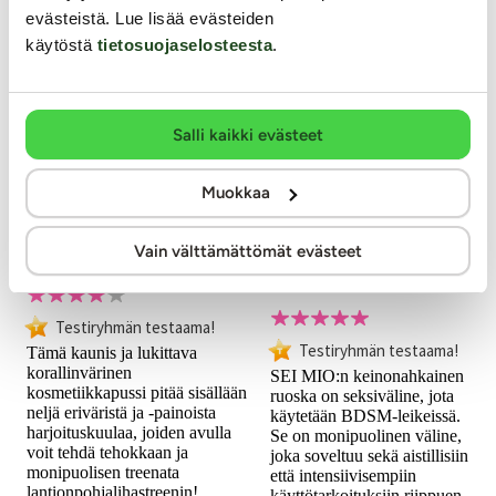
evästeistä. Lue lisää evästeiden
käytöstä
tietosuojaselosteesta
.
Salli kaikki evästeet
SEI MIO
Muokkaa
Rianne S
Primed for
Punishment -
Pussy - Geishakuulat
Vain välttämättömät evästeet
Nahkaruoska
Testiryhmän testaama!
Testiryhmän testaama!
Tämä kaunis ja lukittava
korallinvärinen
SEI MIO:n keinonahkainen
kosmetiikkapussi pitää sisällään
ruoska on seksiväline, jota
neljä eriväristä ja -painoista
käytetään BDSM-leikeissä.
harjoituskuulaa, joiden avulla
Se on monipuolinen väline,
voit tehdä tehokkaan ja
joka soveltuu sekä aistillisiin
monipuolisen treenata
että intensiivisempiin
lantionpohjalihastreenin!
käyttötarkoituksiin riippuen