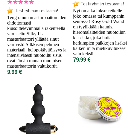
Testiryhmän testaama!
Testiryhmän testaama!
Nyt on aika luksusretkelle
joko omassa tai kumppanin
Tenga-munamasturbaattoreiden
seurassa! Rosy Gold Wand
ehdottomasti
on tyylikkään kaunis,
kiusoittelevimmalla rakenteella
hieromalaitteiden muotoilun
varustettu Silky II -
klassikko, joka hoitaa
masturbaattori yllättää sinut
herkimpien paikkojen lisäksi
varmasti! Silkkisen pehmeä
kaiken mitä mielikuvituksesi
materiaali, helppokäyttöisyys ja
vain keksii.
intensiivisesti muotoiltu sisus
79.99 €
ovat tämän munan muotoisen
masturbaattorin valttikortit.
9.99 €