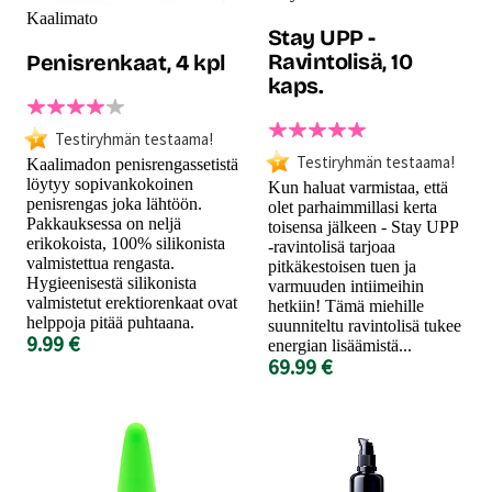
Kaalimato
Stay UPP -
Ravintolisä, 10
Penisrenkaat, 4 kpl
kaps.
Testiryhmän testaama!
Testiryhmän testaama!
Kaalimadon penisrengassetistä
löytyy sopivankokoinen
Kun haluat varmistaa, että
penisrengas joka lähtöön.
olet parhaimmillasi kerta
Pakkauksessa on neljä
toisensa jälkeen - Stay UPP
erikokoista, 100% silikonista
-ravintolisä tarjoaa
valmistettua rengasta.
pitkäkestoisen tuen ja
Hygieenisestä silikonista
varmuuden intiimeihin
valmistetut erektiorenkaat ovat
hetkiin! Tämä miehille
helppoja pitää puhtaana.
suunniteltu ravintolisä tukee
9.99 €
energian lisäämistä...
69.99 €