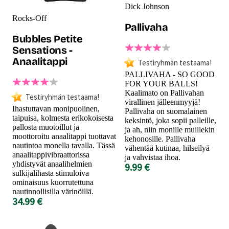
Dick Johnson
Rocks-Off
Pallivaha
Bubbles Petite
Sensations -
Anaalitappi
Testiryhmän testaama!
PALLIVAHA - SO GOOD
FOR YOUR BALLS!
Kaalimato on Pallivahan
Testiryhmän testaama!
virallinen jälleenmyyjä!
Ihastuttavan monipuolinen,
Pallivaha on suomalainen
taipuisa, kolmesta erikokoisesta
keksintö, joka sopii palleille,
pallosta muotoillut ja
ja ah, niin monille muillekin
moottoroitu anaalitappi tuottavat
kehonosille. Pallivaha
nautintoa monella tavalla. Tässä
vähentää kutinaa, hilseilyä
anaalitappivibraattorissa
ja vahvistaa ihoa.
yhdistyvät anaalihelmien
9.99 €
sulkijalihasta stimuloiva
ominaisuus kuorrutettuna
nautinnollisilla värinöillä.
34.99 €