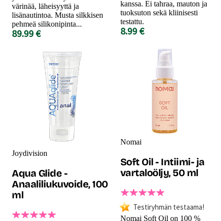
kanssa. Ei tahraa, mauton ja
värinää, läheisyyttä ja
tuoksuton sekä kliinisesti
lisänautintoa. Musta silkkisen
testattu.
pehmeä silikonipinta...
8.99 €
89.99 €
Nomai
Joydivision
Soft Oil - Intiimi- ja
vartaloöljy, 50 ml
Aqua Glide -
Anaaliliukuvoide, 100
ml
Testiryhmän testaama!
Nomai Soft Oil on 100 %