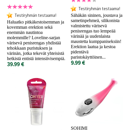
Testiryhmän testaama!
Testiryhmän testaama!
Sähäkän sininen, joustava ja
sametinpehmeä, silikonista
Haluatko pitkäkestoisemman ja
valmistettu värisevä
kovemman erektion sekä
penisrengas tuo lempeää
enemmän nautintoa
värinää ja uudenlaista
molemmille? Loveline-sarjan
maustetta kumppaniseksiin!
värisevä penisrengas yhdistää
Erektion laatua ja kestoa
tehokkaan puristuksen ja
pidentävä
värinän, jotka tekevät yhteisistä
paristokäyttöinen...
hetkistä entistä intensiivisempiä.
9.99 €
39.99 €
SOHIMI