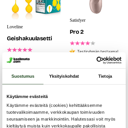
Satisfyer
Loveline
Pro 2
Geishakuulasetti
Testiryhmän testaama!
Testiryhmän testaama!
Paranna
intiimihyvinvointiasi
Lovelinen lantionpohjalihasten
loistavalla Satisfyer Pro 2 -
harjoittamiseen tarkoitetut
klitoriskiihottimella! Tämän
ihanan väriset geishakuulat
Suostumus
Yksityiskohdat
Tietoja
klitorista imevän kiihottimen
innostavat treenaamaan missä ja
avulla entistä useamman on
milloin vain. Pirteän keltaiset
mahdollista kokea
kuulat ovat halkaisijaltaan
ainutlaatuinen
hieman pienikokoisemmat ja ne
Käytämme evästeitä
klitorisorgasmi.
sopivat erinomaisesti myös
39.90 €
Käytämme evästeitä (cookies) kehittääksemme
niille naisille...
22.99 €
tuotevalikoimaamme, verkkokaupan toimivuuden
seuraamiseen ja markkinointiin. Halutessasi voit myös
kieltäytyä muista kuin verkkokaupalle pakollisista