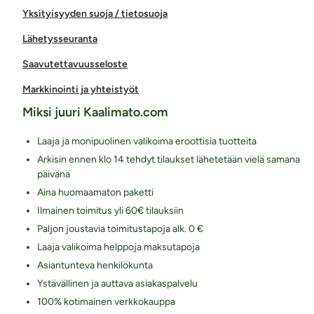
Yksityisyyden suoja / tietosuoja
Lähetysseuranta
Saavutettavuusseloste
Markkinointi ja yhteistyöt
Miksi juuri Kaalimato.com
Laaja ja monipuolinen valikoima eroottisia tuotteita
Arkisin ennen klo 14 tehdyt tilaukset lähetetään vielä samana
päivänä
Aina huomaamaton paketti
Ilmainen toimitus yli 60€ tilauksiin
Paljon joustavia toimitustapoja alk. 0 €
Laaja valikoima helppoja maksutapoja
Asiantunteva henkilökunta
Ystävällinen ja auttava asiakaspalvelu
100% kotimainen verkkokauppa