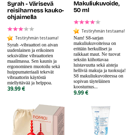
Makuliukuvoide,
Syrah - Värisevä
50 ml
reisiharness kauko-
ohjaimella
Testiryhmän testaama!
Testiryhmän testaama!
Nam! S8-sarjan
makuliukuvoiteissa on
Syrah -vibraattori on aivan
erittäin herkulliset ja
uudenlainen ja erikoinen
raikkaat maut. Ne tuovat
seksiväline vibraattorien
seksiin kiihottavaa
maailmassa. Sen kaunis ja
luistavuutta sekä aisteja
ergonominen muotoilu sekä
helliviä makuja ja tuoksuja!
huippumateriaali tekevät
S8 makuliukuvoiteessa on
vibraattorin käytöstä
sopivan täyteläinen
miellyttävää ja helppoa.
koostumus...
39.99 €
9.99 €