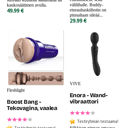
välilihalle. Buddy-
kaukosäätimen avulla.
49.99 €
eturauhaskiihotin on
pinnaltaan sileää...
29.99 €
VIVE
Fleshlight
Enora - Wand-
vibraattori
Boost Bang -
Tekovagina, vaalea
Testiryhmän testaama!
Testiryhmän testaama!
Silkkisen pinnan omaava