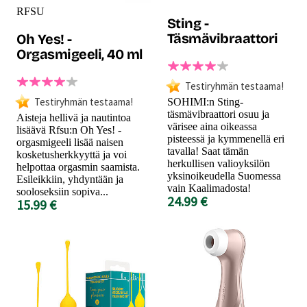
RFSU
Sting -
Täsmävibraattori
Oh Yes! -
Orgasmigeeli, 40 ml
Testiryhmän testaama!
Testiryhmän testaama!
SOHIMI:n Sting-
täsmävibraattori osuu ja
Aisteja hellivä ja nautintoa
värisee aina oikeassa
lisäävä Rfsu:n Oh Yes! -
pisteessä ja kymmenellä eri
orgasmigeeli lisää naisen
tavalla! Saat tämän
kosketusherkkyyttä ja voi
herkullisen valioyksilön
helpottaa orgasmin saamista.
yksinoikeudella Suomessa
Esileikkiin, yhdyntään ja
vain Kaalimadosta!
sooloseksiin sopiva...
24.99 €
15.99 €