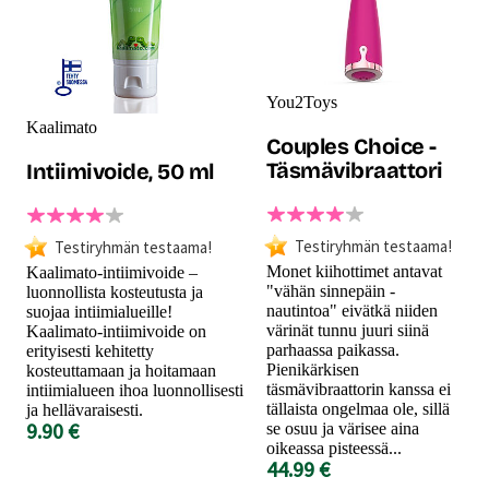
You2Toys
Kaalimato
Couples Choice -
Täsmävibraattori
Intiimivoide, 50 ml
Testiryhmän testaama!
Testiryhmän testaama!
Monet kiihottimet antavat
Kaalimato-intiimivoide –
"vähän sinnepäin -
luonnollista kosteutusta ja
nautintoa" eivätkä niiden
suojaa intiimialueille!
värinät tunnu juuri siinä
Kaalimato-intiimivoide on
parhaassa paikassa.
erityisesti kehitetty
Pienikärkisen
kosteuttamaan ja hoitamaan
täsmävibraattorin kanssa ei
intiimialueen ihoa luonnollisesti
tällaista ongelmaa ole, sillä
ja hellävaraisesti.
9.90 €
se osuu ja värisee aina
oikeassa pisteessä...
44.99 €