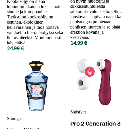
on hyvin muotoiltu ja
Kookosöljy on ihana
silkkisentuntuisesta
luonnonmukainen luksustuote
silikonista valmistettu. Ohut,
sinulle ja kumppanillesi.
joustava ja sopivan napakka
Tuoksuton kookosöljy on
penisrengas pujotetaan
eettinen, ekologinen,
peniksen juureen ja se pitää
hellävarainen ja ihoa hoitava
erektion kovana ja
vaihtoehto hierontaöljyksi sekä
kestävänä.
liukuvoiteeksi. Monipuolisesti
14.99 €
käytettävä...
24.99 €
Satisfyer
Shunga
Pro 2 Generation 3