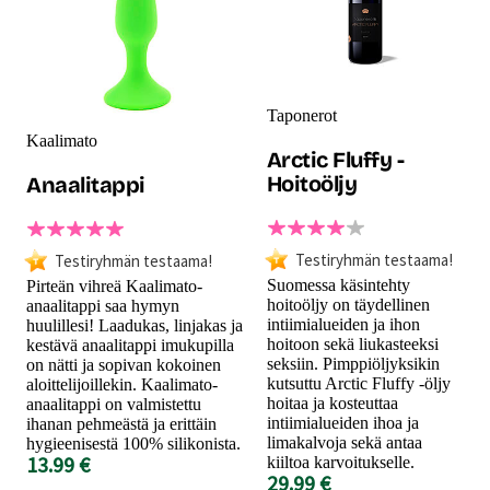
Taponerot
Kaalimato
Arctic Fluffy -
Hoitoöljy
Anaalitappi
Testiryhmän testaama!
Testiryhmän testaama!
Suomessa käsintehty
Pirteän vihreä Kaalimato-
hoitoöljy on täydellinen
anaalitappi saa hymyn
intiimialueiden ja ihon
huulillesi! Laadukas, linjakas ja
hoitoon sekä liukasteeksi
kestävä anaalitappi imukupilla
seksiin. Pimppiöljyksikin
on nätti ja sopivan kokoinen
kutsuttu Arctic Fluffy -öljy
aloittelijoillekin. Kaalimato-
hoitaa ja kosteuttaa
anaalitappi on valmistettu
intiimialueiden ihoa ja
ihanan pehmeästä ja erittäin
limakalvoja sekä antaa
hygieenisestä 100% silikonista.
13.99 €
kiiltoa karvoitukselle.
29.99 €