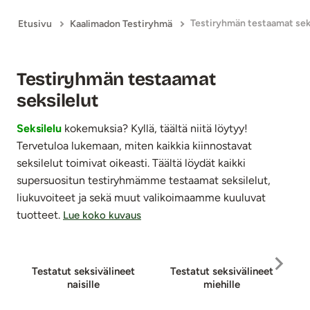
Testiryhmän testaamat sek
Etusivu
Kaalimadon Testiryhmä
Testiryhmän testaamat
seksilelut
Seksilelu
kokemuksia? Kyllä, täältä niitä löytyy!
Tervetuloa lukemaan, miten kaikkia kiinnostavat
seksilelut toimivat oikeasti. Täältä löydät kaikki
supersuositun testiryhmämme testaamat seksilelut,
liukuvoiteet ja sekä muut valikoimaamme kuuluvat
tuotteet.
Lue koko kuvaus
Testatut sek­si­vä­li­neet
Testatut se­ksi­vä­li­neet
nai­sil­le
miehille