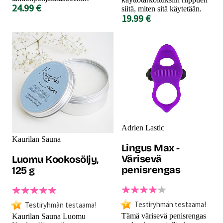
24.99 €
siitä, miten sitä käytetään.
19.99 €
Adrien Lastic
Kaurilan Sauna
Lingus Max -
Värisevä
Luomu Kookosöljy,
penisrengas
125 g
Testiryhmän testaama!
Testiryhmän testaama!
Tämä värisevä penisrengas
Kaurilan Sauna Luomu