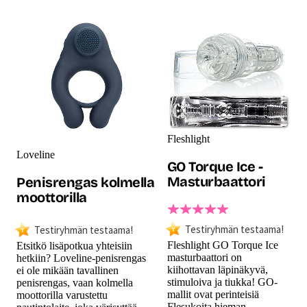
Fleshlight
Loveline
GO Torque Ice -
Masturbaattori
Penisrengas kolmella
moottorilla
Testiryhmän testaama!
Testiryhmän testaama!
Fleshlight GO Torque Ice
Etsitkö lisäpotkua yhteisiin
masturbaattori on
hetkiin? Loveline-penisrengas
kiihottavan läpinäkyvä,
ei ole mikään tavallinen
stimuloiva ja tiukka! GO-
penisrengas, vaan kolmella
mallit ovat perinteisiä
moottorilla varustettu
Flesukoita hieman