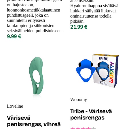
anaaliseksiin.
on hajusteeton,
Hyaluronihappoa sisältävä
luonnonkosmetiikkalaatuinen
liukkari säilyttää liukuvat
puhdistusgeeli, joka on
ominaisuutensa todella
suunniteltu erityisesti
pitkään.
kuukuppien ja silikonisten
21.99 €
seksivälineiden puhdistukseen.
9.99 €
Wooomy
Loveline
Tribe - Värisevä
penisrengas
Värisevä
penisrengas, vihreä