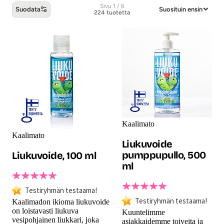
Sivu 1 / 6
Suodata
Suosituin ensin
224 tuotetta
Testiryhmän testaamat seksilelut -tuott
Kaalimato
Kaalimato
Liukuvoide
pumppupullo, 500
Liukuvoide, 100 ml
ml
Testiryhmän testaama!
Testiryhmän testaama!
Kaalimadon ikioma liukuvoide
on loistavasti liukuva
Kuuntelimme
vesipohjainen liukkari, joka
asiakkaidemme toiveita ja