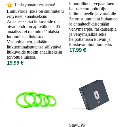
luonnollinen, vegaaninen ja
Testiryhmän testaama!
hajusteeton hoitoöljy
Liukuvoide, joka on suunniteltu
intiimialueelle ja vartalolle.
erityisesti anaaliseksiin.
Se on suunniteltu hoitamaan
Anaaliseksissä liukuvoide on
ja ennaltaehkäisemään
aivan ehdoton apuväline, sillä
venymäarpia, raskausarpia
anaalissa ei ole minkäänlaista
ja venymäjälkiä sekä
luonnollista liukastetta.
helpottamaan kuivan ja
Vesipohjainen, pitkään
kiristävän ihon tunnetta.
liukuominaisuutensa säilyttävä
17.99 €
liukuvoide tuokin anaaliseksiin
toivottua luistoa.
19.99 €
StayUPP