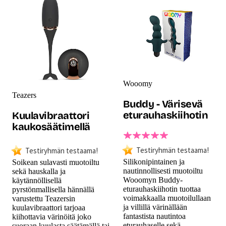
Wooomy
Teazers
Buddy - Värisevä
eturauhaskiihotin
Kuulavibraattori
kaukosäätimellä
Testiryhmän testaama!
Testiryhmän testaama!
Silikonipintainen ja
Soikean sulavasti muotoiltu
nautinnollisesti muotoiltu
sekä hauskalla ja
Wooomyn Buddy-
käytännöllisellä
eturauhaskiihotin tuottaa
pyrstönmallisella hännällä
voimakkaalla muotoilullaan
varustettu Teazersin
ja villillä värinällään
kuulavibraattori tarjoaa
fantastista nautintoa
kiihottavia värinöitä joko
eturauhaselle sekä
suoraan kuulasta säätämällä tai