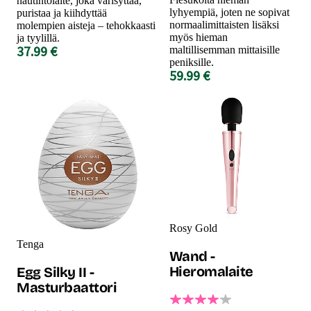
nautintolaite, joka värisyttää,
lyhyempiä, joten ne sopivat
puristaa ja kiihdyttää
normaalimittaisten lisäksi
molempien aisteja – tehokkaasti
myös hieman
ja tyylillä.
37.99 €
maltillisemman mittaisille
peniksille.
59.99 €
Rosy Gold
Tenga
Wand -
Hieromalaite
Egg Silky II -
Masturbaattori