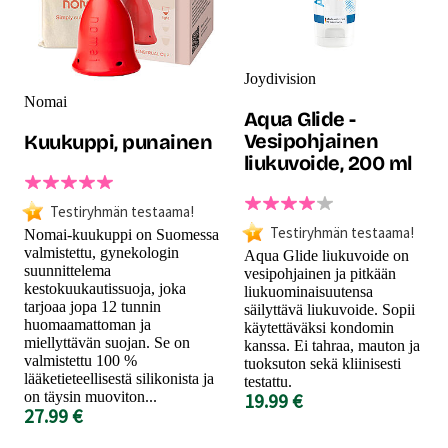
Joydivision
Nomai
Aqua Glide -
Vesipohjainen
Kuukuppi, punainen
liukuvoide, 200 ml
Testiryhmän testaama!
Testiryhmän testaama!
Nomai-kuukuppi on Suomessa
valmistettu, gynekologin
Aqua Glide liukuvoide on
suunnittelema
vesipohjainen ja pitkään
kestokuukautissuoja, joka
liukuominaisuutensa
tarjoaa jopa 12 tunnin
säilyttävä liukuvoide. Sopii
huomaamattoman ja
käytettäväksi kondomin
miellyttävän suojan. Se on
kanssa. Ei tahraa, mauton ja
valmistettu 100 %
tuoksuton sekä kliinisesti
lääketieteellisestä silikonista ja
testattu.
on täysin muoviton...
19.99 €
27.99 €