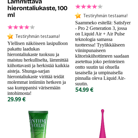
Lämmittävä
hierontaliukaste, 100
ml
Testiryhmän testaama!
Saammeko esitellä: Satisfyer
- Pro 2 Generation 3, jossa
on Liquid Air + Air Pulse
Testiryhmän testaama!
teknologia samassa
Ylellisen näköiseen lasipulloon
tuotteessa! Tyylikkääseen
pakattu laadukas
viininpunaiseen
hierontaliukaste tuoksuu ja
klitoriskiihottimeen saadaan
maistuu herkulliselta, lämmittää
asetettua joko perinteinen
kiihottavasti ja herkistää kaikkia
ontto suutin tai ohuella
aisteja. Shunga-sarjan
tasaisella ja umpinaisella
hierontaliukaste virittää teidät
pinnalla oleva Liquid Air-
molemmat intiimiin hetkeen ja
suutin.
saa kumppanisi värisemään
54.99 €
intohimosta!
29.99 €