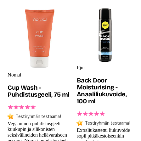
Pjur
Nomai
Back Door
Moisturising -
Cup Wash -
Anaaliliukuvoide,
Puhdistusgeeli, 75 ml
100 ml
Testiryhmän testaama!
Testiryhmän testaama!
Vegaaninen puhdistusgeeli
kuukupin ja silikonisten
Extraliukastettu liukuvoide
seksivälineiden hellävaraiseen
sopii pitkäkestoiseenkin
pesuun. Nomai-puhdistusgeeli