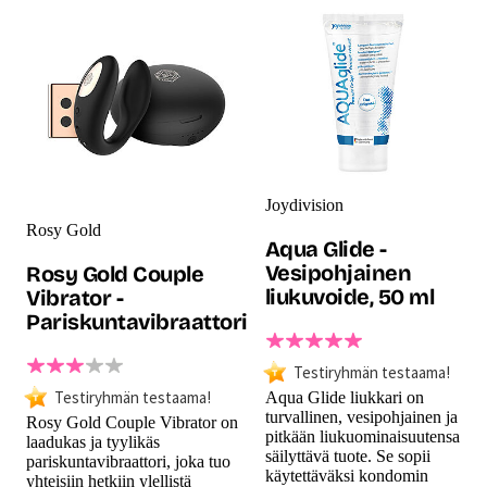
Joydivision
Rosy Gold
Aqua Glide -
Vesipohjainen
Rosy Gold Couple
liukuvoide, 50 ml
Vibrator -
Pariskuntavibraattori
Testiryhmän testaama!
Testiryhmän testaama!
Aqua Glide liukkari on
turvallinen, vesipohjainen ja
Rosy Gold Couple Vibrator on
pitkään liukuominaisuutensa
laadukas ja tyylikäs
säilyttävä tuote. Se sopii
pariskuntavibraattori, joka tuo
käytettäväksi kondomin
yhteisiin hetkiin ylellistä