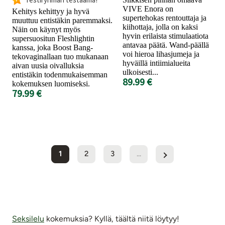
VIVE Enora on
Kehitys kehittyy ja hyvä
supertehokas rentouttaja ja
muuttuu entistäkin paremmaksi.
kiihottaja, jolla on kaksi
Näin on käynyt myös
hyvin erilaista stimulaatiota
supersuositun Fleshlightin
antavaa päätä. Wand-päällä
kanssa, joka Boost Bang-
voi hieroa lihasjumeja ja
tekovaginallaan tuo mukanaan
hyväillä intiimialueita
aivan uusia oivalluksia
ulkoisesti...
entistäkin todenmukaisemman
89.99 €
kokemuksen luomiseksi.
79.99 €
1
2
3
...
Seksilelu
kokemuksia? Kyllä, täältä niitä löytyy!