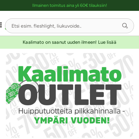
Ostoskassin kuvaus lukijalle
Ilmainen toimitus aina yli 60€ tilauksiin!
Kaalimato on saanut uuden ilmeen! Lue lisää