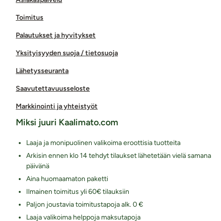
Toimitus
Palautukset ja hyvitykset
Yksityisyyden suoja / tietosuoja
Lähetysseuranta
Saavutettavuusseloste
Markkinointi ja yhteistyöt
Miksi juuri Kaalimato.com
Laaja ja monipuolinen valikoima eroottisia tuotteita
Arkisin ennen klo 14 tehdyt tilaukset lähetetään vielä samana
päivänä
Aina huomaamaton paketti
Ilmainen toimitus yli 60€ tilauksiin
Paljon joustavia toimitustapoja alk. 0 €
Laaja valikoima helppoja maksutapoja