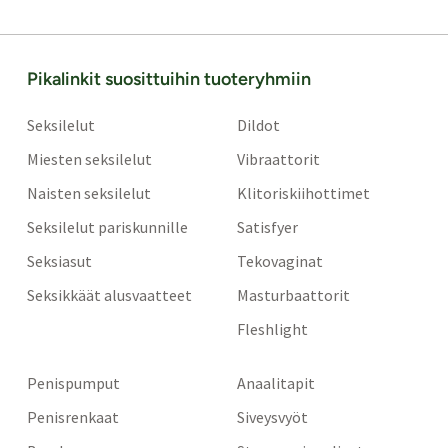
Pikalinkit suosittuihin tuoteryhmiin
Seksilelut
Dildot
Miesten seksilelut
Vibraattorit
Naisten seksilelut
Klitoriskiihottimet
Seksilelut pariskunnille
Satisfyer
Seksiasut
Tekovaginat
Seksikkäät alusvaatteet
Masturbaattorit
Fleshlight
Penispumput
Anaalitapit
Penisrenkaat
Siveysvyöt