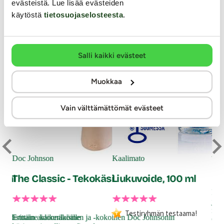
evästeistä. Lue lisää evästeiden
käytöstä
tietosuojaselosteesta
.
Salli kaikki evästeet
Muokkaa
Vain välttämättömät evästeet
Jus
An
Doc Johnson
Kaalimato
0 ml
The Classic - Tekokäsi
Liukuvoide, 100 ml
Riit
jok
naut
Testiryhmän testaama!
uhdistuaine kaikenlaisille
Erittäin aidonnäköinen ja -kokoinen Doc Johnsonin
Gli