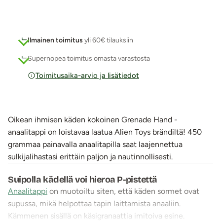
Ilmainen toimitus
yli 60€ tilauksiin
Supernopea toimitus omasta varastosta
Toimitusaika-arvio ja lisätiedot
Oikean ihmisen käden kokoinen Grenade Hand -
anaalitappi on loistavaa laatua Alien Toys brändiltä! 450
grammaa painavalla anaalitapilla saat laajennettua
sulkijalihastasi erittäin paljon ja nautinnollisesti.
Suipolla kädellä voi hieroa P-pistettä
Anaalitappi
on muotoiltu siten, että käden sormet ovat
supussa, mikä helpottaa tapin laittamista anaaliin.
Kämmenen sisällä on käsigranaattia imitoiva esine.