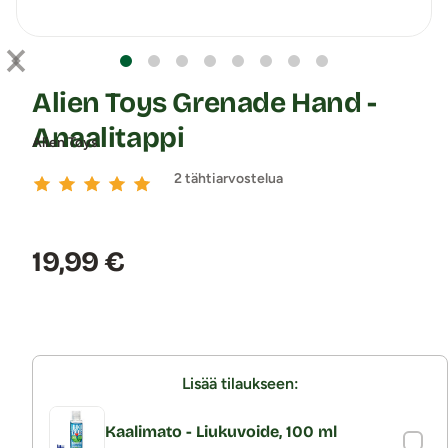
Alien Toys Grenade Hand -
Anaalitappi
Alien Toys
2 tähtiarvostelua
Hinta:
19,99 €
Lisää tilaukseen:
Kaalimato - Liukuvoide, 100 ml