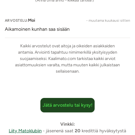
(Anna oma arvio - klikkaa tähteä!)
Käyttöpituus: 17 cm
Paksuus max. 7,3 cm
Kannan pituus: 14 cm
Moi
ARVOSTELU:
- muutama kuukausi sitten
Kannan leveys max. 6,5 cm
Aikamoinen kunhan saa sisään
Kannan paksuus n. 2 cm
Paino: 450 g
Kaikki arvostelut ovat aitoja ja oikeiden asiakkaiden
Vesitiivis (IPX6)
antamia. Arviointi tapahtuu nimimerkillä yksityisyyden
Väri: Sini-lila
suojaamiseksi. Kaalimato.com tarkistaa kaikki arviot
Lähetyspaketin koko: 20 x 11 x 9 cm
asiattomuuksien varalta, mutta muuten kaikki julkaistaan
Lähetyksen paino: ~ 0.5 kg
sellaisenaan.
Jätä arvostelu tai kysy!
Vinkki:
Liity Matoklubiin
- jäsenenä saat
20
kredittiä hyväksytystä