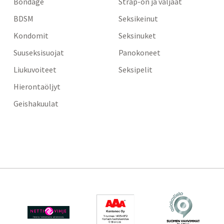
Bondage
Strap-on ja valjaat
BDSM
Seksikeinut
Kondomit
Seksinuket
Suuseksisuojat
Panokoneet
Liukuvoiteet
Seksipelit
Hierontaöljyt
Geishakuulat