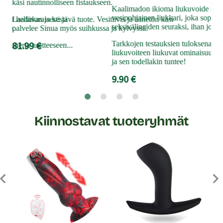
käsi nautinnolliseen fistaukseen.
nau
Kaalimadon ikioma liukuvoide on lo
vesipohjainen liukkari, joka sopii se
neet hellävaraisesti ja
Laadukas ja kestävä tuote. Vesitiivis ja äänetön käsi
9.9
seksivälineiden seuraksi, ihan jokais
ullo.
palvelee Sinua myös suihkussa ja kylvyssä.
81.99 €
Tarkkojen testauksien tuloksena Ka
leaneria tuotteeseen...
liukuvoiteen liukuvat ominaisuude
ja sen todellakin tuntee!
9.90 €
Kiinnostavat tuoteryhmät