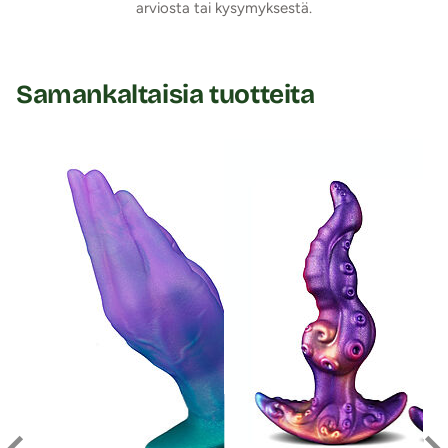
arviosta tai kysymyksestä.
Samankaltaisia tuotteita
Ali