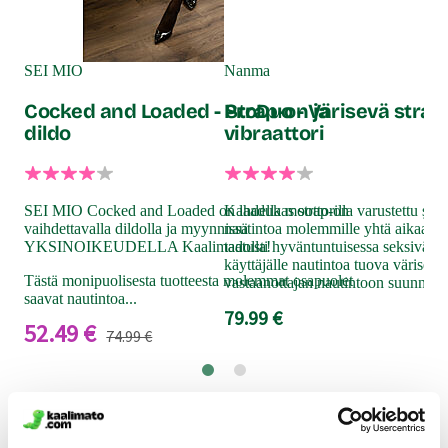
Yo
Vä
SEI MIO
Nanma
Cocked and Loaded - Strap-on ja
ProDuo - Värisevä strap
dildo
vibraattori
Nai
hyv
iha
sau
SEI MIO Cocked and Loaded on laadukas strap-on
Kahdella moottorilla varustettu stra
juur
vaihdettavalla dildolla ja myynnissä
nautintoa molemmille yhtä aikaa. L
vär
YKSINOIKEUDELLA Kaalimadolla!
taatusti hyväntuntuisessa seksivälin
59
käyttäjälle nautintoa tuova värisevä
Tästä monipuolisesta tuotteesta molemmat osapuolet
vastaanottajan nautintoon suunnattu 
saavat nautintoa...
79.99 €
52.49 €
74.99 €
Muut asiakkaat ostivat