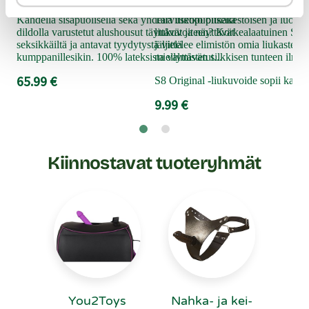
nau
Kahdella sisäpuolisella sekä yhdellä ulkopuolisella
Tarvitsetko pitkäkestoisen ja luonno
Onk
dildolla varustetut alushousut täyttävät ja näyttävät
liukuvoiteen? Korkealaatuinen S8 O
man
seksikkäiltä ja antavat tyydytystä vielä
jäljittelee elimistön omia liukasteita 
kumppanillesikin. 100% lateksista valmistetut...
miellyttävän silkkisen tunteen ilman 
Iha
Gli
65.99 €
S8 Original -liukuvoide sopii kaiken
9.
9.99 €
Kiinnostavat tuoteryhmät
You2Toys
Nahka- ja kei­