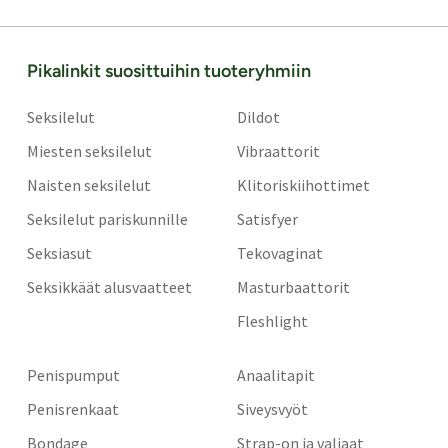
Pikalinkit suosittuihin tuoteryhmiin
Seksilelut
Dildot
Miesten seksilelut
Vibraattorit
Naisten seksilelut
Klitoriskiihottimet
Seksilelut pariskunnille
Satisfyer
Seksiasut
Tekovaginat
Seksikkäät alusvaatteet
Masturbaattorit
Fleshlight
Penispumput
Anaalitapit
Penisrenkaat
Siveysvyöt
Bondage
Strap-on ja valjaat