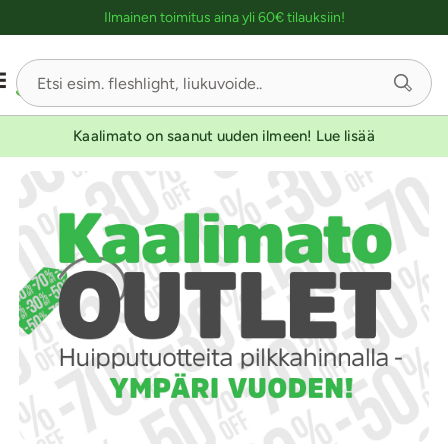
Ostoskassin kuvaus lukijalle
Ilmainen toimitus aina yli 60€ tilauksiin!
Kaalimato on saanut uuden ilmeen! Lue lisää