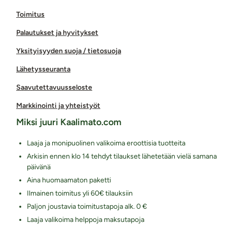
Toimitus
Palautukset ja hyvitykset
Yksityisyyden suoja / tietosuoja
Lähetysseuranta
Saavutettavuusseloste
Markkinointi ja yhteistyöt
Miksi juuri Kaalimato.com
Laaja ja monipuolinen valikoima eroottisia tuotteita
Arkisin ennen klo 14 tehdyt tilaukset lähetetään vielä samana
päivänä
Aina huomaamaton paketti
Ilmainen toimitus yli 60€ tilauksiin
Paljon joustavia toimitustapoja alk. 0 €
Laaja valikoima helppoja maksutapoja