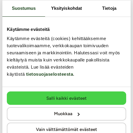
Suostumus
Yksityiskohdat
Tietoja
Käytämme evästeitä
Käytämme evästeitä (cookies) kehittääksemme
tuotevalikoimaamme, verkkokaupan toimivuuden
seuraamiseen ja markkinointiin. Halutessasi voit myös
kieltäytyä muista kuin verkkokaupalle pakollisista
evästeistä. Lue lisää evästeiden
käytöstä
tietosuojaselosteesta
.
Wat
Salli kaikki evästeet
Ma
LateX
Stimul8
Muokkaa
Alushousut 3 dildolla
S8 Original - Liukuvoide
Ota
Vain välttämättömät evästeet
mak