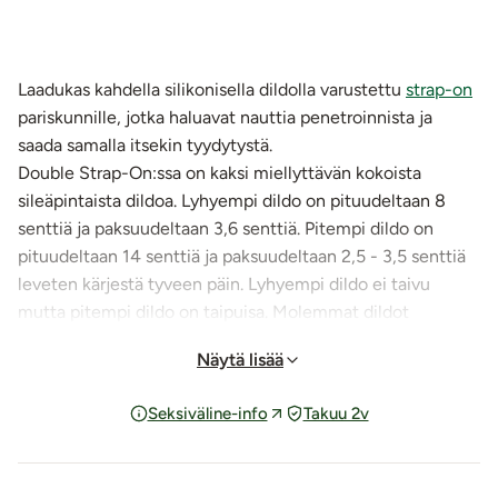
Laadukas kahdella silikonisella dildolla varustettu
strap-on
pariskunnille, jotka haluavat nauttia penetroinnista ja
saada samalla itsekin tyydytystä.
Double Strap-On:ssa on kaksi miellyttävän kokoista
sileäpintaista dildoa. Lyhyempi dildo on pituudeltaan 8
senttiä ja paksuudeltaan 3,6 senttiä. Pitempi dildo on
pituudeltaan 14 senttiä ja paksuudeltaan 2,5 - 3,5 senttiä
leveten kärjestä tyveen päin. Lyhyempi dildo ei taivu
mutta pitempi dildo on taipuisa. Molemmat dildot
muistuttavat ulkoisesti hieman oikeaa penistä ja ne ovat
Näytä lisää
pinnaltaan jämäkän kimmoisia, vesitiiviitä sekä hajuttomia.
Tuotteessa on kestävät keinonahkaiset remmit ja
Seksiväline-info
Takuu 2v
ympärysmitta on säädettävä. Remmit on irrotettavissa
pesun ajaksi parilla nepparilla per remmi. Säätövaraa
ympärysmitassa on aina 113:sta senttiin saakka. Haaravälin