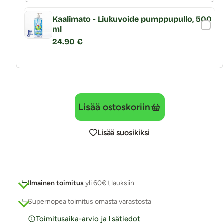
Kaalimato - Liukuvoide pumppupullo, 500
ml
24.90 €
Lisää ostoskoriin
Lisää suosikiksi
Ilmainen toimitus
yli 60€ tilauksiin
Supernopea toimitus omasta varastosta
Toimitusaika-arvio ja lisätiedot