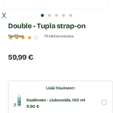
Double - Tupla strap-on
You2Toys
79 tähtiarvostelua
Hinta:
59,99 €
Lisää tilaukseen:
Kaalimato - Liukuvoide, 100 ml
9.90 €