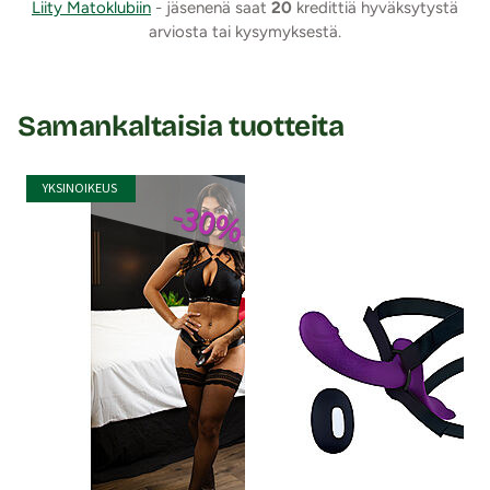
Liity Matoklubiin
- jäsenenä saat
20
kredittiä hyväksytystä
arviosta tai kysymyksestä.
Samankaltaisia tuotteita
YKSINOIKEUS
-30%