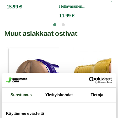
15.99 €
Hellävarainen...
7.9
11.99 €
Muut asiakkaat ostivat
Suostumus
Yksityiskohdat
Tietoja
Käytämme evästeitä