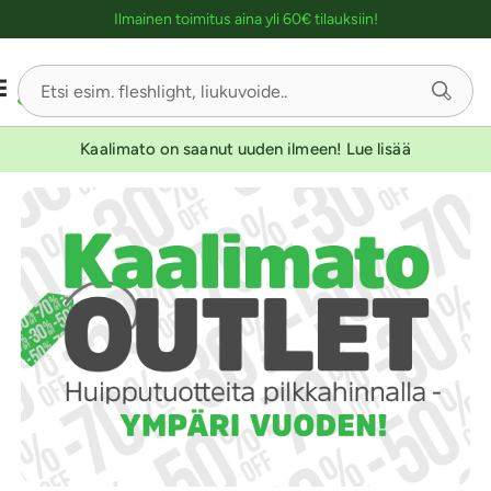
Ostoskassin kuvaus lukijalle
Ilmainen toimitus aina yli 60€ tilauksiin!
Kaalimato on saanut uuden ilmeen! Lue lisää