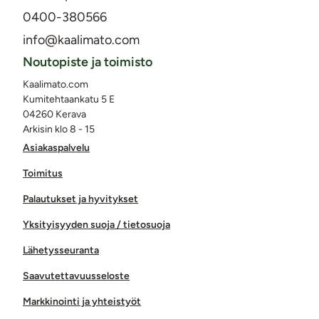
0400-380566
info@kaalimato.com
Noutopiste ja toimisto
Kaalimato.com
Kumitehtaankatu 5 E
04260 Kerava
Arkisin klo 8 - 15
Asiakaspalvelu
Toimitus
Palautukset ja hyvitykset
Yksityisyyden suoja / tietosuoja
Lähetysseuranta
Saavutettavuusseloste
Markkinointi ja yhteistyöt