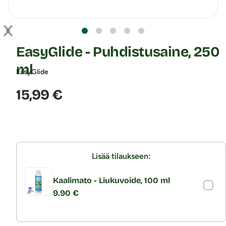
EasyGlide - Puhdistusaine, 250
ml
EasyGlide
Hinta:
15,99 €
Lisää tilaukseen:
Kaalimato - Liukuvoide, 100 ml
9.90 €