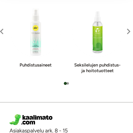
Puh­dis­tu­sai­neet
Seksilelujen puh­dis­tus-
ja hoi­to­tuot­teet
Asiakaspalvelu ark. 8 - 15