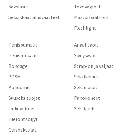
Seksiasut
Tekovaginat
Seksikkäät alusvaatteet
Masturbaattorit
Fleshlight
Penispumput
Anaalitapit
Penisrenkaat
Siveysvyöt
Bondage
Strap-on ja valjaat
BDSM
Seksikeinut
Kondomit
Seksinuket
Suuseksisuojat
Panokoneet
Liukuvoiteet
Seksipelit
Hierontaöljyt
Geishakuulat