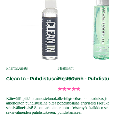
Sti
S8
PharmQuests
Fleshlight
ml
Clean In - Puhdistusaine, 150 ml
Fleshwash - Puhdistusai
Kor
sek
Kätevällä pitkällä annostelunokalla varustettu
Fleshlight Wash on laadukas ja teh
Hel
alkoholiton puhdistusaine pitää pöpöt poissa
puhdistusaine erityisesti Flesukoille
sove
seksivälineistäsi! Se on tarkoitettu kaikenlaisten
erinomaisesti myös kaikkien seksiv
herk
seksivälineiden puhdistukseen.
puhdistamiseen.
ja s