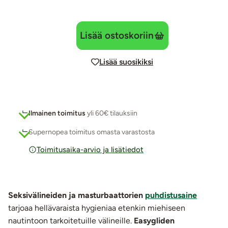
Lisää ostoskoriin
Lisää suosikiksi
Ilmainen toimitus
yli 60€ tilauksiin
Supernopea toimitus omasta varastosta
Toimitusaika-arvio ja lisätiedot
Seksivälineiden ja masturbaattorien
puhdistusaine
tarjoaa hellävaraista hygieniaa etenkin miehiseen
nautintoon tarkoitetuille välineille.
Easygliden