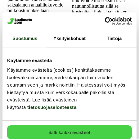
liukuvoide tuo seksiin lisää
saksalainen anaaliliukuvoide
nautinnollisuutta sillä se
on koostumukseltaan
kosteuttaa, liukastaa ja tekee
pehmeää ja ihanan paksua.
"pinnat" ihanan pehmeiksi!
7.99 €
39.99 €
Alk.
Suostumus
Yksityiskohdat
Tietoja
Käytämme evästeitä
Käytämme evästeitä (cookies) kehittääksemme
tuotevalikoimaamme, verkkokaupan toimivuuden
seuraamiseen ja markkinointiin. Halutessasi voit myös
kieltäytyä muista kuin verkkokaupalle pakollisista
EasyGlide
EasyGlide
evästeistä. Lue lisää evästeiden
Hierontaliukaste,
Anal Relaxing -
käytöstä
tietosuojaselosteesta
.
150 ml
Anaaliliukuvoide,
150 ml
Salli kaikki evästeet
Pitkään liukuva,