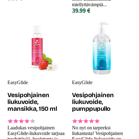
miellyttävämpiä...
39.99 €
EasyGlide
EasyGlide
Vesipohjainen
Vesipohjainen
liukuvoide,
liukuvoide,
mansikka, 150 ml
pumppupullo
Laadukas vesipohjainen
No nyt on tarpeeksi
EasyGlide-liukuvoide tarjoaa
liukastusta! Vesipohjainen
tyydyttävää, huoletonta ja
EasyGlide-liukuvoide on