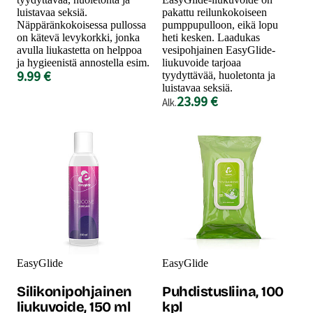
luistavaa seksiä.
pakattu reilunkokoiseen
Näppäränkokoisessa pullossa
pumppupulloon, eikä lopu
on kätevä levykorkki, jonka
heti kesken. Laadukas
avulla liukastetta on helppoa
vesipohjainen EasyGlide-
ja hygieenistä annostella esim.
liukuvoide tarjoaa
9.99 €
tyydyttävää, huoletonta ja
luistavaa seksiä.
23.99 €
Alk.
EasyGlide
EasyGlide
Silikonipohjainen
Puhdistusliina, 100
liukuvoide, 150 ml
kpl