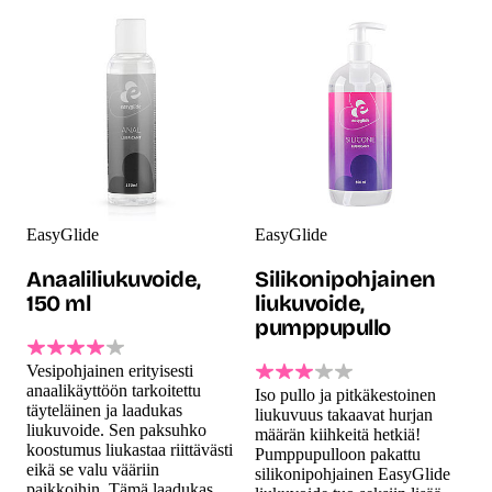
EasyGlide
EasyGlide
Anaaliliukuvoide,
Silikonipohjainen
150 ml
liukuvoide,
pumppupullo
Vesipohjainen erityisesti
anaalikäyttöön tarkoitettu
Iso pullo ja pitkäkestoinen
täyteläinen ja laadukas
liukuvuus takaavat hurjan
liukuvoide. Sen paksuhko
määrän kiihkeitä hetkiä!
koostumus liukastaa riittävästi
Pumppupulloon pakattu
eikä se valu vääriin
silikonipohjainen EasyGlide
paikkoihin. Tämä laadukas