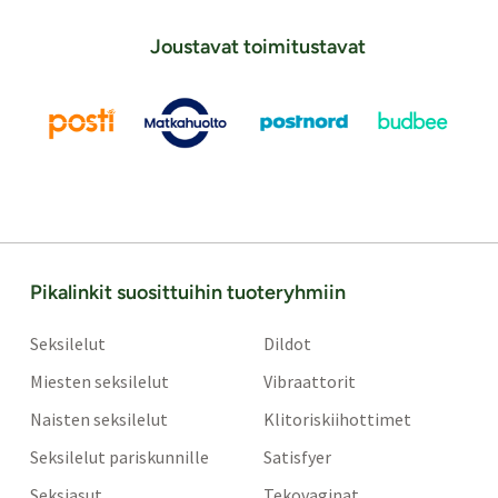
Joustavat toimitustavat
Pikalinkit suosittuihin tuoteryhmiin
Seksilelut
Dildot
Miesten seksilelut
Vibraattorit
Naisten seksilelut
Klitoriskiihottimet
Seksilelut pariskunnille
Satisfyer
Seksiasut
Tekovaginat