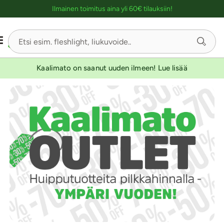
Ostoskassin kuvaus lukijalle
Ilmainen toimitus aina yli 60€ tilauksiin!
Kaalimato on saanut uuden ilmeen! Lue lisää