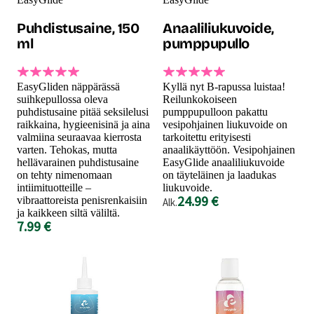
Puhdistusaine, 150
Anaaliliukuvoide,
ml
pumppupullo
EasyGliden näppärässä
Kyllä nyt B-rapussa luistaa!
suihkepullossa oleva
Reilunkokoiseen
puhdistusaine pitää seksilelusi
pumppupulloon pakattu
raikkaina, hygieenisinä ja aina
vesipohjainen liukuvoide on
valmiina seuraavaa kierrosta
tarkoitettu erityisesti
varten. Tehokas, mutta
anaalikäyttöön. Vesipohjainen
hellävarainen puhdistusaine
EasyGlide anaaliliukuvoide
on tehty nimenomaan
on täyteläinen ja laadukas
intiimituotteille –
liukuvoide.
24.99 €
vibraattoreista penisrenkaisiin
Alk.
ja kaikkeen siltä väliltä.
7.99 €