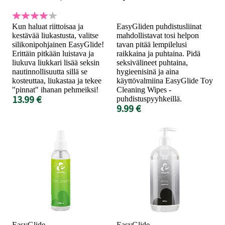
Kun haluat riittoisaa ja
EasyGliden puhdistusliinat
kestävää liukastusta, valitse
mahdollistavat tosi helpon
silikonipohjainen EasyGlide!
tavan pitää lempilelusi
Erittäin pitkään luistava ja
raikkaina ja puhtaina. Pidä
liukuva liukkari lisää seksin
seksivälineet puhtaina,
nautinnollisuutta sillä se
hygieenisinä ja aina
kosteuttaa, liukastaa ja tekee
käyttövalmiina EasyGlide Toy
"pinnat" ihanan pehmeiksi!
Cleaning Wipes -
13.99 €
puhdistuspyyhkeillä.
9.99 €
EasyGlide
EasyGlide