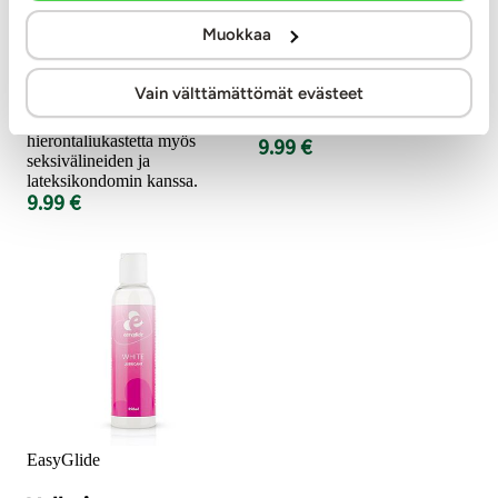
vesipohjainen hierontaliukaste
Ja peppu rennoksi! Tämän
sopii sekä vartalon hierontaan,
vesipohjainen
Muokkaa
että seksiin. Hennosti
anaaliliukuvoide vähentää
tuoksuva, laadukas
tuntoaistin herkkyyttä tehden
hierontaliukaste kosteuttaa
anaaliseksistä entistäkin
Vain välttämättömät evästeet
intiimialueita ja koko vartaloa.
miellyttävämpää, rennompaa
Voit käyttää
ja nautinnollisempaa!
hierontaliukastetta myös
9.99 €
seksivälineiden ja
lateksikondomin kanssa.
9.99 €
EasyGlide