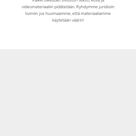
Kaikki oikeudet sivuston teksti, kuva ja
videomateriaaliin pidätetään. Ryhdymme juridisiin
toimiin jos huomaamme, että materiaaliamme
käytetään väärin!