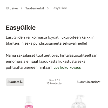
EasyGlide
Etusivu
Tuotemerkit
EasyGlide
EasyGliden valikoimasta löydät liukuvoiteen kaikkiin
tilanteisiin sekä puhdistusaineita seksivälineille!
Nämä saksalaiset tuotteet ovat hintalaatusuhteeltaan
erinomaisia eli saat laadukasta liukastusta sekä
puhtautta pieneen hintaan!
Lue koko kuvaus
Sivu 1 / 1
Suodata
Suosituin ensin
15 tuotetta
EasyGlide -tuotteet