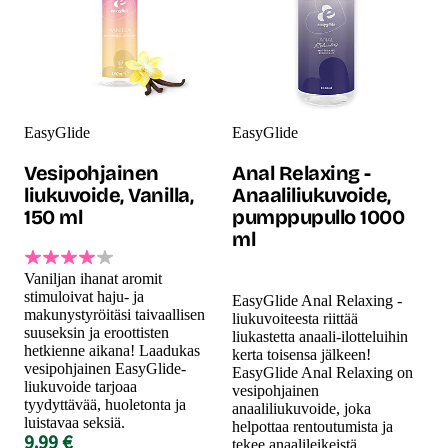
EasyGlide
EasyGlide
Vesipohjainen
Anal Relaxing -
liukuvoide, Vanilla,
Anaaliliukuvoide,
150 ml
pumppupullo 1000
ml
Vaniljan ihanat aromit
stimuloivat haju- ja
EasyGlide Anal Relaxing -
makunystyröitäsi taivaallisen
liukuvoiteesta riittää
suuseksin ja eroottisten
liukastetta anaali-ilotteluihin
hetkienne aikana! Laadukas
kerta toisensa jälkeen!
vesipohjainen EasyGlide-
EasyGlide Anal Relaxing on
liukuvoide tarjoaa
vesipohjainen
tyydyttävää, huoletonta ja
anaaliliukuvoide, joka
luistavaa seksiä.
helpottaa rentoutumista ja
9.99 €
tekee anaalileikeistä