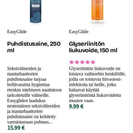
EasyGlide
EasyGlide
Puhdistusaine, 250
Glyseriinitön
ml
liukuvoide, 150 ml
Seksivälineiden ja
Glyseriinitön liukuvoide on
masturbaattorien
loistava vaihtoehto henkilöille,
puhdistusaine tarjoaa
joilla on toistuvia hiivasieni-
hellävaraista hygieniaa
infektioita tai heille, jotka
etenkin miehiseen nautintoon
haluavat käyttää
tarkoitetuille välineille.
glyseriinitöntä liukuvoidetta
Easygliden laadukas
muuten vaan.
9.99 €
nestemäinen seksivälineiden
ja masturbaattorien
puhdistusaine on kehitetty
varmistamaan puhtaus...
15.99 €