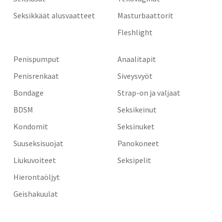
Seksikkäät alusvaatteet
Masturbaattorit
Fleshlight
Penispumput
Anaalitapit
Penisrenkaat
Siveysvyöt
Bondage
Strap-on ja valjaat
BDSM
Seksikeinut
Kondomit
Seksinuket
Suuseksisuojat
Panokoneet
Liukuvoiteet
Seksipelit
Hierontaöljyt
Geishakuulat