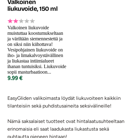
Valkoinen
liukuvoide, 150 ml
Valkoinen liukuvoide
muistuttaa koostumukseltaan
ja väriltään siemennestettä ja
on siksi niin kiihottava!
Vesipohjainen liukuvoide on
iho- ja limakalvoystävällinen
ja liukastaa intiimialueet
ihanan tuntuisiksi. Liukuvoide
sopii masturbaatioon...
9.99 €
EasyGliden valikoimasta löydät liukuvoiteen kaikkiin
tilanteisiin sekä puhdistusaineita seksivälineille!
Nämä saksalaiset tuotteet ovat hintalaatusuhteeltaan
erinomaisia eli saat laadukasta liukastusta sekä
puhtautta pieneen hintaan!