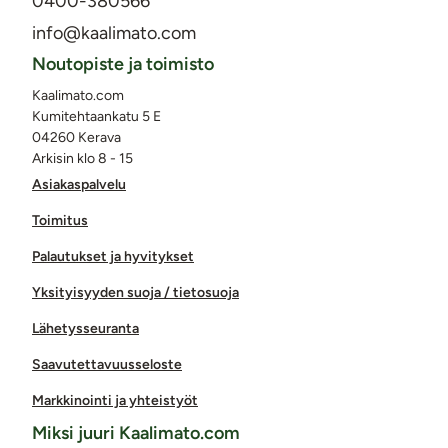
0400-380566
info@kaalimato.com
Noutopiste ja toimisto
Kaalimato.com
Kumitehtaankatu 5 E
04260 Kerava
Arkisin klo 8 - 15
Asiakaspalvelu
Toimitus
Palautukset ja hyvitykset
Yksityisyyden suoja / tietosuoja
Lähetysseuranta
Saavutettavuusseloste
Markkinointi ja yhteistyöt
Miksi juuri Kaalimato.com