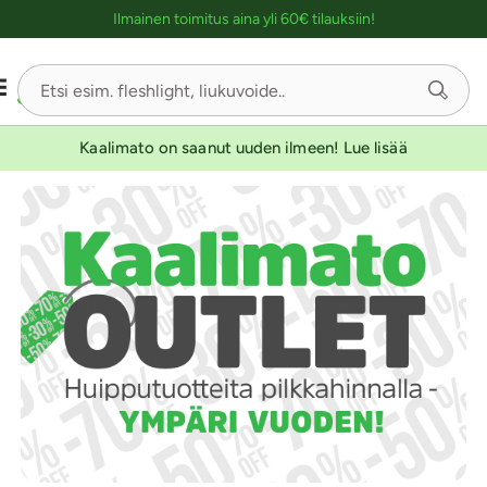
Ostoskassin kuvaus lukijalle
Ilmainen toimitus aina yli 60€ tilauksiin!
Kaalimato on saanut uuden ilmeen! Lue lisää