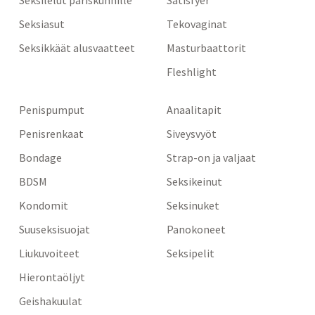
Seksiasut
Tekovaginat
Seksikkäät alusvaatteet
Masturbaattorit
Fleshlight
Penispumput
Anaalitapit
Penisrenkaat
Siveysvyöt
Bondage
Strap-on ja valjaat
BDSM
Seksikeinut
Kondomit
Seksinuket
Suuseksisuojat
Panokoneet
Liukuvoiteet
Seksipelit
Hierontaöljyt
Geishakuulat