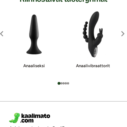
Anaaliseksi
Anaali­vi­braat­to­rit