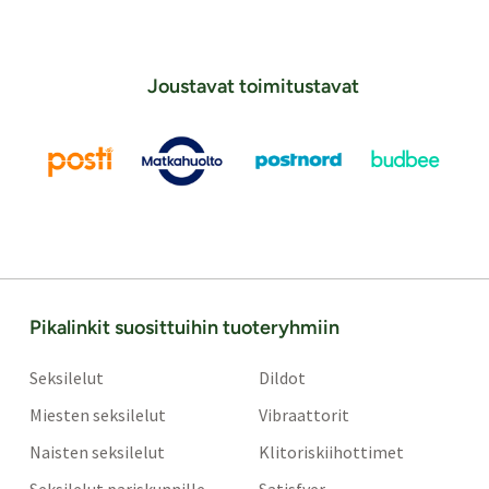
Joustavat toimitustavat
Pikalinkit suosittuihin tuoteryhmiin
Seksilelut
Dildot
Miesten seksilelut
Vibraattorit
Naisten seksilelut
Klitoriskiihottimet
Seksilelut pariskunnille
Satisfyer