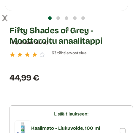
Fifty Shades of Grey -
Moottoroitu anaalitappi
Fifty Shades of Grey
63 tähtiarvostelua
Hinta:
44,99 €
Lisää tilaukseen:
Kaalimato - Liukuvoide, 100 ml