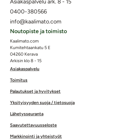
Asiakaspalvelu ark. 8 - 15
0400-380566
info@kaalimato.com
Noutopiste ja toimisto
Kaalimato.com
Kumitehtaankatu 5 E
04260 Kerava
Arkisin klo 8 - 15
Asiakaspalvelu
Toimitus
Palautukset ja hyvitykset
Yksityisyyden suoja / tietosuoja
Lähetysseuranta
Saavutettavuusseloste
Markkinointi ja yhteistyöt