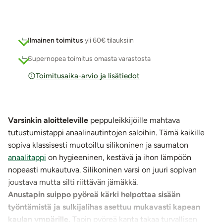
Ilmainen toimitus
yli 60€ tilauksiin
Supernopea toimitus omasta varastosta
Toimitusaika-arvio ja lisätiedot
Varsinkin aloitteleville
peppuleikkijöille mahtava
tutustumistappi anaalinautintojen saloihin. Tämä kaikille
sopiva klassisesti muotoiltu silikoninen ja saumaton
anaalitappi
on hygieeninen, kestävä ja ihon lämpöön
nopeasti mukautuva. Silikoninen varsi on juuri sopivan
joustava mutta silti riittävän jämäkkä.
Anustapin suippo pyöreä kärki helpottaa sisään
työntämistä ja sulkijalihas asettuu mukavasti kapean
kaulan ympärille.
Tapin pyöreä kanta takaa turvallisen