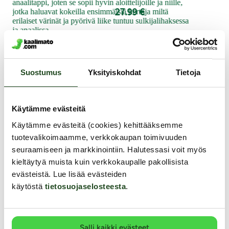
69
anaalitappi, joten se sopii hyvin aloittelijoille ja niille,
27.99 €
jotka haluavat kokeilla ensimmäisiä kertoja miltä
erilaiset värinät ja pyörivä liike tuntuu sulkijalihaksessa
ja anaalissa.
34.99 €
Suostumus
Yksityiskohdat
Tietoja
Muut asiakkaat ostivat
Käytämme evästeitä
Käytämme evästeitä (cookies) kehittääksemme
tuotevalikoimaamme, verkkokaupan toimivuuden
seuraamiseen ja markkinointiin. Halutessasi voit myös
kieltäytyä muista kuin verkkokaupalle pakollisista
evästeistä. Lue lisää evästeiden
käytöstä
tietosuojaselosteesta
.
Salli kaikki evästeet