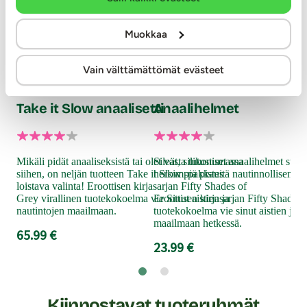
Muokkaa
Fif
Vain välttämättömät evästeet
Vä
Fifty Shades of Grey
Fifty Shades of Grey
Take it Slow anaalisetti
Anaalihelmet
Iha
mol
val
Mikäli pidät anaaliseksistä tai olet vasta tutustumassa
Sileät, silikoniset anaalihelmet stim
erek
siihen, on neljän tuotteen Take it Slow -pakkaus
herkimpiä pisteitä nautinnollisemm
23
loistava valinta! Eroottisen kirjasarjan Fifty Shades of
Grey virallinen tuotekokoelma vie Sinut aistien ja
Eroottisen kirjasarjan Fifty Shades 
nautintojen maailmaan.
tuotekokoelma vie sinut aistien ja n
maailmaan hetkessä.
65.99 €
23.99 €
Kiinnostavat tuoteryhmät