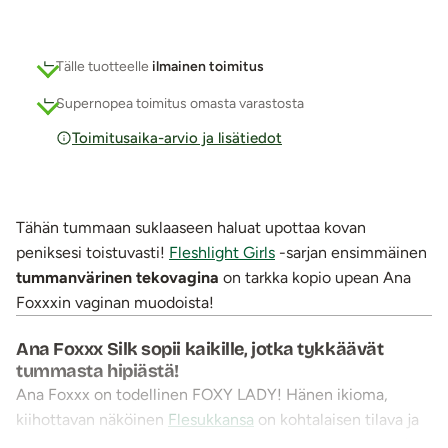
Tälle tuotteelle
ilmainen toimitus
Supernopea toimitus omasta varastosta
Toimitusaika-arvio ja lisätiedot
Tähän tummaan suklaaseen haluat upottaa kovan
peniksesi toistuvasti!
Fleshlight Girls
-sarjan ensimmäinen
tummanvärinen tekovagina
on tarkka kopio upean Ana
Foxxxin vaginan muodoista!
Ana Foxxx Silk sopii kaikille, jotka tykkäävät
tummasta hipiästä!
Ana Foxxx on todellinen FOXY LADY! Hänen ikioma,
kiihottavan näköinen
Flesukkansa
on kohtalaisen tilava ja
sen parhaat palat löytyvät jo ennen puoltaväliä, joten
Silk