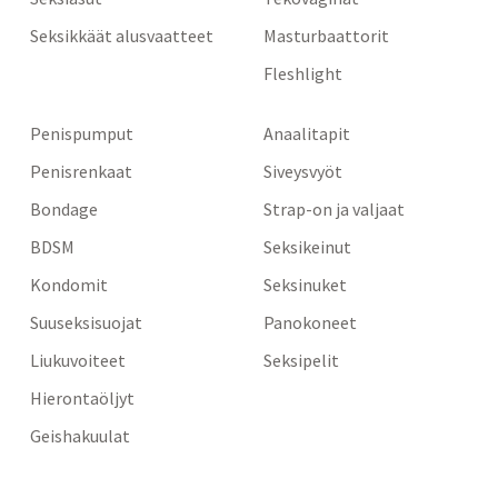
Seksikkäät alusvaatteet
Masturbaattorit
Fleshlight
Penispumput
Anaalitapit
Penisrenkaat
Siveysvyöt
Bondage
Strap-on ja valjaat
BDSM
Seksikeinut
Kondomit
Seksinuket
Suuseksisuojat
Panokoneet
Liukuvoiteet
Seksipelit
Hierontaöljyt
Geishakuulat