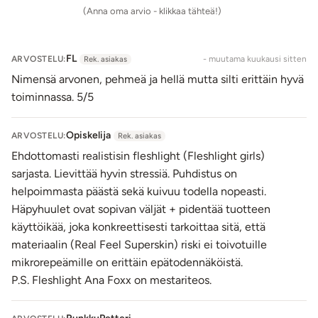
(Anna oma arvio - klikkaa tähteä!)
tämän kohdan. Tiukan osion pinnalla on keskikokoisia,
lähes teräväpäisiä nystyröitä. Nämä nystyrät on aseteltu
vinoon ja niiden kärki osoittaa kohti suuaukkoa. Nystyjen
FL
ARVOSTELU:
- muutama kuukausi sitten
Rek. asiakas
terävät kärjet yhdistettynä tiukkaan tunneliin antavat
Nimensä arvonen, pehmeä ja hellä mutta silti erittäin hyvä
todella intensiivisen penetraation tunteen.
toiminnassa. 5/5
Toisen kammion alussa on ainutlaatuinen, kookas
ristikkorakenne, joka on ikäänkuin louhittu tunnelin
Opiskelija
seinämiin. Ristikko muodostuu kulmikkaista,
ARVOSTELU:
Rek. asiakas
epäsymmetrisistä, trapetsin muotoisista nystyröistä, joiden
Ehdottomasti realistisin fleshlight (Fleshlight girls)
väleihin jää selkeät raot. Kun penis työntyy tämän ristikon
sarjasta. Lievittää hyvin stressiä. Puhdistus on
läpi, harjanteet antavat
napakkaa hierontaa ja raot
helpoimmasta päästä sekä kuivuu todella nopeasti.
pientä hengähdystaukoa
.
Häpyhuulet ovat sopivan väljät + pidentää tuotteen
Ristikon jälkeen, n. 16,5 cm kohdalla, alkaa koko tunnelin
käyttöikää, joka konkreettisesti tarkoittaa sitä, että
viimeinen rakenne, johon on harvakseltaan sijoitettu
materiaalin (Real Feel Superskin) riski ei toivotuille
todella kookkaita palluroita. Ne hierovat penistäsi
mikrorepeämille on erittäin epätodennäköistä.
miellyttävän pehmeästi.
P.S. Fleshlight Ana Foxx on mestariteos.
Fleshlight on pestävä ja kestävä