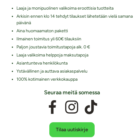
Laaja ja monipuolinen valikoima eroottisia tuotteita
Arkisin ennen klo 14 tehdyt tilaukset lähetetään vielä samana
päivänä
Aina huomaamaton paketti
Ilmainen toimitus yli 60€ tilauksiin
Paljon joustavia toimitustapoja alk. 0 €
Laaja valikoima helppoja maksutapoja
Asiantunteva henkilökunta
Ystävällinen ja auttava asiakaspalvelu
100% kotimainen verkkokauppa
Seuraa meitä somessa
Tilaa uutiskirje