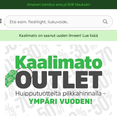
Ostoskassin kuvaus lukijalle
Ilmainen toimitus aina yli 60€ tilauksiin!
Kaalimato on saanut uuden ilmeen! Lue lisää