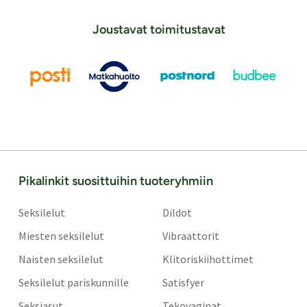
Joustavat toimitustavat
Pikalinkit suosittuihin tuoteryhmiin
Seksilelut
Dildot
Miesten seksilelut
Vibraattorit
Naisten seksilelut
Klitoriskiihottimet
Seksilelut pariskunnille
Satisfyer
Seksiasut
Tekovaginat