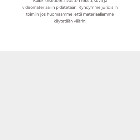
Kaikki oikeudet sivuston teksti, kuva ja
videomateriaaliin pidätetään. Ryhdymme juridisiin
toimiin jos huomaamme, että materiaaliamme
käytetään väärin!