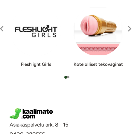
Fleshlight Girls
Ko­te­lol­liset te­ko­va­gi­nat
Asiakaspalvelu ark. 8 - 15