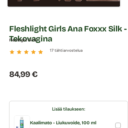
Fleshlight Girls Ana Foxxx Silk -
Tekovagina
Fleshlight Girls
17 tähtiarvostelua
Hinta:
84,99 €
Lisää tilaukseen:
Kaalimato - Liukuvoide, 100 ml