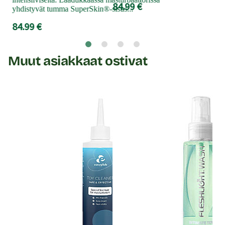
84.99 €
yhdistyvät tumma SuperSkin®-sisus...
84.99 €
Muut asiakkaat ostivat