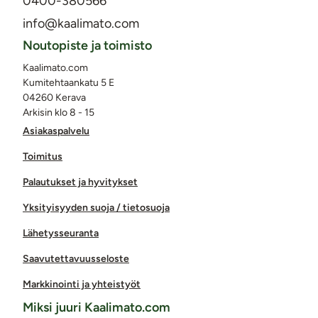
0400-380566
info@kaalimato.com
Noutopiste ja toimisto
Kaalimato.com
Kumitehtaankatu 5 E
04260 Kerava
Arkisin klo 8 - 15
Asiakaspalvelu
Toimitus
Palautukset ja hyvitykset
Yksityisyyden suoja / tietosuoja
Lähetysseuranta
Saavutettavuusseloste
Markkinointi ja yhteistyöt
Miksi juuri Kaalimato.com