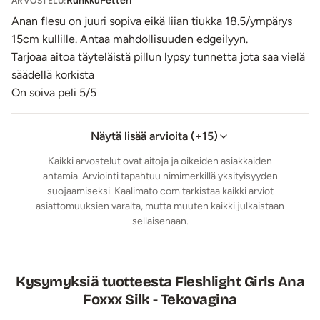
RunkkuPetteri
ARVOSTELU:
Fleshlight-tekovaginoiden inserttien supersuosittu
Anan flesu on juuri sopiva eikä liian tiukka 18.5/ympärys
Fleshlight SuperSkin®-materiaali ja huippumuotoilu
15cm kullille. Antaa mahdollisuuden edgeilyyn.
takaavat maksimaalisen nautinnon kerta toisensa jälkeen.
Tarjoaa aitoa täyteläistä pillun lypsy tunnetta jota saa vielä
Lateksiton SuperSkin®
varastoi lämpöä
aivan kuin oikea
säädellä korkista
iho ja on
ihanan pehmeää.
Tämän lähemmäksi aitoa ihoa
On soiva peli 5/5
ei tekovagina enää voi päästä! Oikein ja huolella
hoidettuna sisus
kestää useita vuosia
.
Fleshlight-tekovagina on huomiota herättämättömässä
Näytä lisää arvioita (+15)
taskulampun muotoisessa, kannellisessa kotelossaan.
Kaikki arvostelut ovat aitoja ja oikeiden asiakkaiden
Nerokkaan kotelon ansiosta tuotteeseen syntyy alipaine
,
antamia. Arviointi tapahtuu nimimerkillä yksityisyyden
jota on helppo itse säätää kotelon kannassa olevasta
suojaamiseksi. Kaalimato.com tarkistaa kaikki arviot
asiattomuuksien varalta, mutta muuten kaikki julkaistaan
aukikierrettävästä korkista:
mitä vähemmän avaat, sitä
sellaisenaan.
kovempi imu!
Parhaimmalta Fleshlight Girls -tekovagina tuntuu, kun
käytät sen kanssa
reilusti vesipohjaista liukuvoidetta
.
Käytön jälkeen insertti irrotetaan kotelosta, huuhdellaan
Kysymyksiä tuotteesta Fleshlight Girls Ana
vedellä ja desinfioidaan halutessa erotiikkavälineille
Foxxx Silk - Tekovagina
tarkoitetulla puhdistusaineella. Kuivuttuaan pintaan