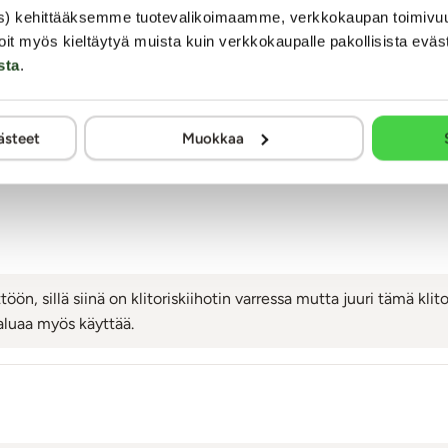
s) kehittääksemme tuotevalikoimaamme, verkkokaupan toimivu
oit myös kieltäytyä muista kuin verkkokaupalle pakollisista eväs
mia. Arviointi tapahtuu nimimerkillä yksityisyyden suojaamiseksi. Kaalimato
sta
.
muuten kaikki julkaistaan sellaisenaan.
ästeet
Muokkaa
Kysymyksiä tuotteesta H2O Viking - Vibraattori
töön, sillä siinä on klitoriskiihotin varressa mutta juuri tämä kli
haluaa myös käyttää.