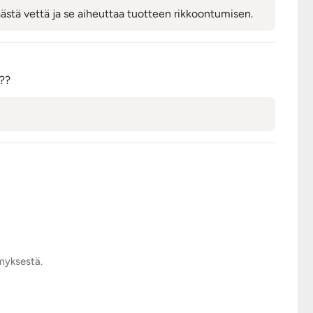
äästä vettä ja se aiheuttaa tuotteen rikkoontumisen.
???
ymyksestä.