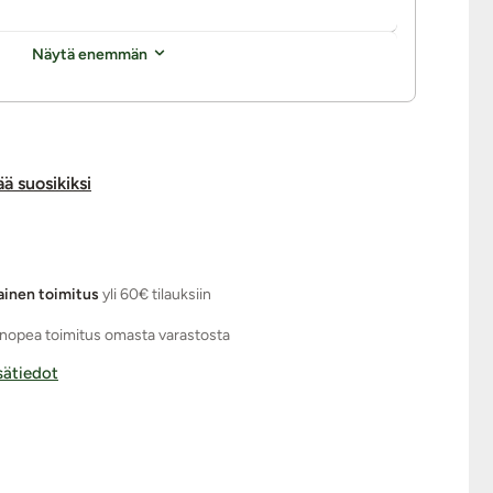
Näytä enemmän
ää suosikiksi
ainen toimitus
yli 60€ tilauksiin
nopea toimitus omasta varastosta
isätiedot