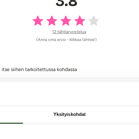
3.8
12 tähtiarvostelua
(Anna oma arvio - klikkaa tähteä!)
tse siihen tarkoitettussa kohdassa
hyvä joten värinä myös tuntuu. Omassa kappaleessa moottori sima
Yksityiskohdat
sä jo useamman vuoden. "Aallon harja" klitoriskiihotin ei ole ku