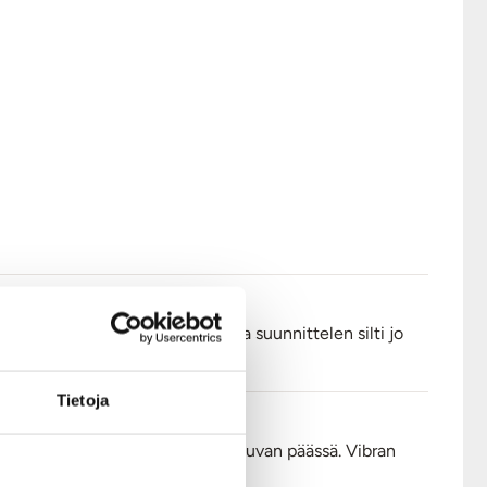
hti vähän ennen aikojaan, mutta suunnittelen silti jo
Tietoja
mmoinen, vibramunan sijaitessa sauvan päässä. Vibran