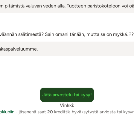
en pitämistä valuvan veden alla. Tuotteen paristokoteloon voi o
ja väännän säätimestä? Sain omani tänään, mutta se on mykkä. ?
siakaspalveluumme.
Jätä arvostelu tai kysy!
Vinkki:
oklubiin
- jäsenenä saat
20
kredittiä hyväksytystä arviosta tai kys