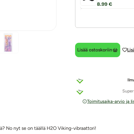
8.99 €
Lisää ostoskoriin
Lis
Ilm
Super
Toimitusaika-arvio ja l
ä? No nyt se on täällä H2O Viking-vibraattori!