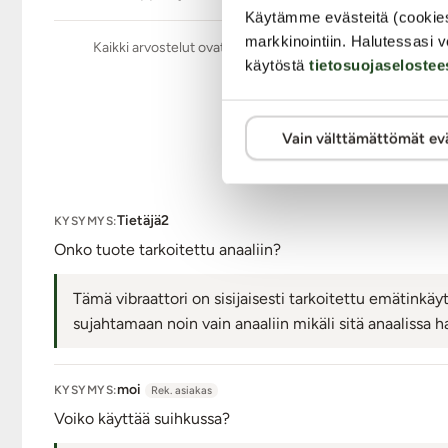
Käytämme evästeitä (cookie
markkinointiin. Halutessasi v
Kaikki arvostelut ovat aitoja ja oikeiden asiakkaiden anta
käytöstä
tietosuojaselostee
Vain välttämättömät ev
Tietäjä2
KYSYMYS:
Onko tuote tarkoitettu anaaliin?
Tämä vibraattori on sisijaisesti tarkoitettu emätinkäyt
sujahtamaan noin vain anaaliin mikäli sitä anaalissa 
moi
KYSYMYS:
Rek. asiakas
Voiko käyttää suihkussa?