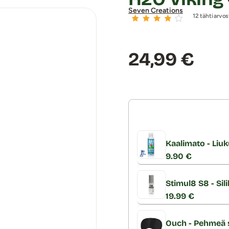
Seven Creations
12 tähtiarvos
Hinta:
24,99 €
Kaalimato - Liuk
9.90 €
Stimul8 S8 - Sil
19.99 €
Ouch - Pehmeä 