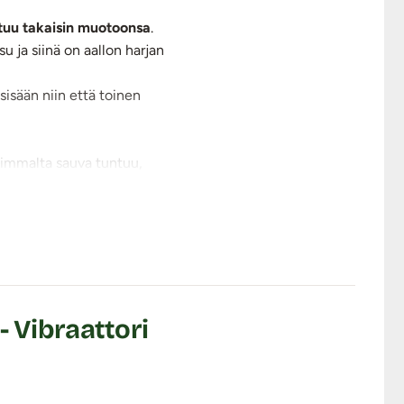
tuu takaisin muotoonsa
.
 ja siinä on aallon harjan
 sisään niin että toinen
animmalta sauva tuntuu,
- Vibraattori