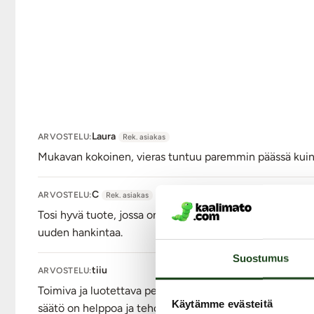
Väri: Lila
Lähetyspaketin koko: 30 x 21 x 8 cm
Lähetyksen paino: ~ 0.5 kg
Laura
ARVOSTELU:
Rek. asiakas
Mukavan kokoinen, vieras tuntuu paremmin päässä kuin i
C
ARVOSTELU:
Rek. asiakas
Tosi hyvä tuote, jossa on tehoa. Moottorin sijoitus on 
uuden hankintaa.
Suostumus
tiiu
ARVOSTELU:
Toimiva ja luotettava perusvibraattori. Kestänyt käytös
Käytämme evästeitä
säätö on helppoa ja tehoa löytyy.