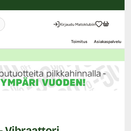
Kirjaudu Matoklubiin
Toimitus
Asiakaspalvelu
- Vibraattori