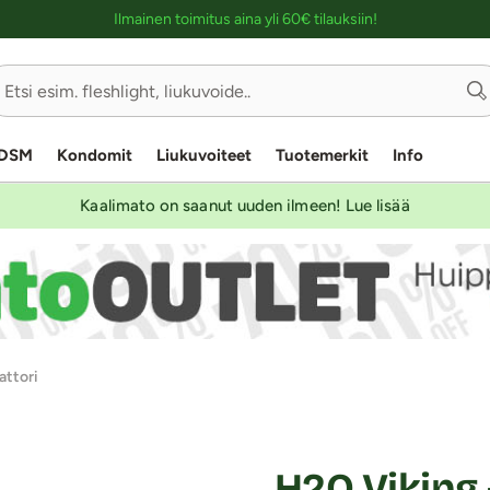
Ostoskassin kuvaus lukijalle
Ilmainen toimitus aina yli 60€ tilauksiin!
DSM
Kondomit
Liukuvoiteet
Tuotemerkit
Info
Kaalimato on saanut uuden ilmeen! Lue lisää
attori
H2O Viking 