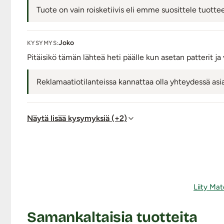
Tuote on vain roisketiivis eli emme suosittele tuotte
Joko
KYSYMYS:
Pitäisikö tämän lähteä heti päälle kun asetan patterit 
Reklamaatiotilanteissa kannattaa olla yhteydessä a
Näytä lisää kysymyksiä (+2)
Liity Mat
Samankaltaisia tuotteita