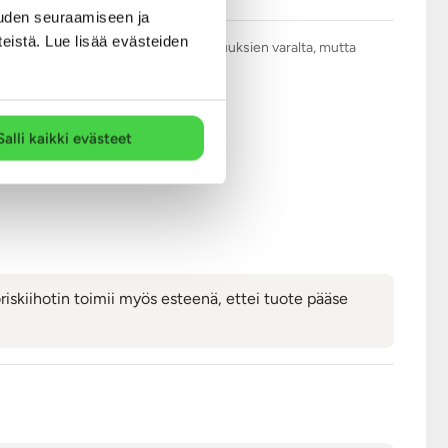
uden seuraamiseen ja
teistä. Lue lisää evästeiden
.com tarkistaa kaikki arviot asiattomuuksien varalta, mutta
Salli kaikki evästeet
toriskiihotin toimii myös esteenä, ettei tuote pääse