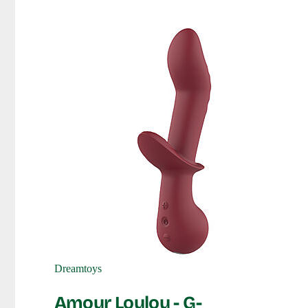
Dreamtoys
Amour Loulou - G-