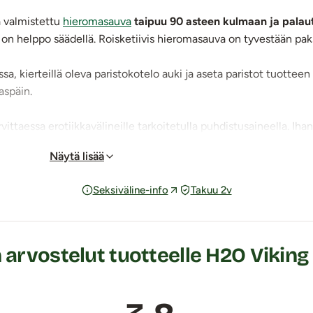
a valmistettu
hieromasauva
taipuu 90 asteen kulmaan ja palau
on helppo säädellä. Roisketiivis hieromasauva on tyvestään paksu
sa, kierteillä oleva paristokotelo auki ja aseta paristot tuotteen
aspäin.
vittaessa erotiikkavälineille tarkoitetulla puhdistusaineella. Ih
Näytä lisää
Seksiväline-info
Takuu 2v
arvostelut tuotteelle H2O Viking 