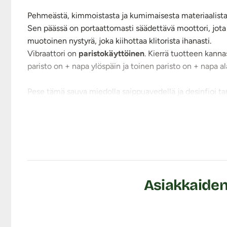
Pehmeästä, kimmoistasta ja kumimaisesta materiaalist
Sen päässä on portaattomasti säädettävä moottori, jota 
muotoinen nystyrä, joka kiihottaa klitorista ihanasti.
Vibraattori on
paristokäyttöinen
. Kierrä tuotteen kannas
paristo on + napa ylöspäin ja toinen paristo on + napa al
Pese tämä sauva miedolla saippuavedellä ja desinfioi tar
kun käytät sen kanssa
vesipohjaista liukuvoidetta
.
Tuotetiedot:
Materiaali: TPE / ABS
Kokopituus: 23 cm
Käyttöpituus: n. 13 cm
Halkaisija: varsi max. 4,2 cm
Asiakkaiden 
Moottori: Portaaton
Toimii: 2 X AA paristoilla (ei sisälly pakkaukseen)
Roisketiivis