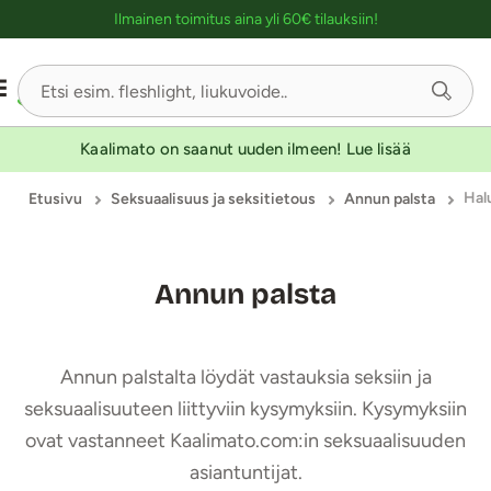
Ostoskassin kuvaus lukijalle
Ilmainen toimitus aina yli 60€ tilauksiin!
Kaalimato on saanut uuden ilmeen! Lue lisää
Hal
Etusivu
Seksuaalisuus ja seksitietous
Annun palsta
Annun palsta
Annun palstalta löydät vastauksia seksiin ja
seksuaalisuuteen liittyviin kysymyksiin. Kysymyksiin
ovat vastanneet Kaalimato.com:in seksuaalisuuden
asiantuntijat.