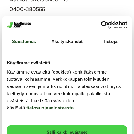
0400-380566
info@kaalimato.com
Noutopiste ja toimisto
Kaalimato.com
Suostumus
Yksityiskohdat
Tietoja
Kumitehtaankatu 5 E
04260 Kerava
Arkisin klo 8 - 15
Käytämme evästeitä
Asiakaspalvelu
Käytämme evästeitä (cookies) kehittääksemme
Toimitus
tuotevalikoimaamme, verkkokaupan toimivuuden
Palautukset ja hyvitykset
seuraamiseen ja markkinointiin. Halutessasi voit myös
kieltäytyä muista kuin verkkokaupalle pakollisista
Yksityisyyden suoja / tietosuoja
evästeistä. Lue lisää evästeiden
Lähetysseuranta
käytöstä
tietosuojaselosteesta
.
Saavutettavuusseloste
Markkinointi ja yhteistyöt
Salli kaikki evästeet