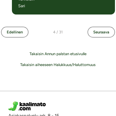
Sari
Edellinen
4 / 31
Seuraava
Takaisin Annun palstan etusivulle
Takaisin aiheeseen Halukkuus/Haluttomuus
Asiakaspalvelu ark. 8 - 15