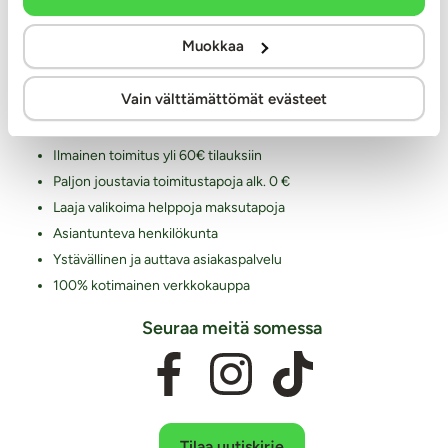
Miksi juuri Kaalimato.com
Muokkaa
Laaja ja monipuolinen valikoima eroottisia tuotteita
Arkisin ennen klo 14 tehdyt tilaukset lähetetään vielä samana
Vain välttämättömät evästeet
päivänä
Aina huomaamaton paketti
Ilmainen toimitus yli 60€ tilauksiin
Paljon joustavia toimitustapoja alk. 0 €
Laaja valikoima helppoja maksutapoja
Asiantunteva henkilökunta
Ystävällinen ja auttava asiakaspalvelu
100% kotimainen verkkokauppa
Seuraa meitä somessa
Tilaa uutiskirje