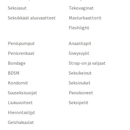
Seksiasut
Tekovaginat
Seksikkäät alusvaatteet
Masturbaattorit
Fleshlight
Penispumput
Anaalitapit
Penisrenkaat
Siveysvyöt
Bondage
Strap-on ja valjaat
BDSM
Seksikeinut
Kondomit
Seksinuket
Suuseksisuojat
Panokoneet
Liukuvoiteet
Seksipelit
Hierontaöljyt
Geishakuulat