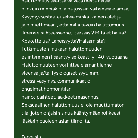
haluttomuus saattaa vaivata meitä naisia,
niinkuin miehiäkin, aina jossain vaiheessa elämää.
Kysymyksestäsi ei selviä minkä ikäinen olet ja
jäin miettimään , että millä tavoin haluttomuus
ilmenee suhteessanne, itsessäsi? Mitä et halua?
Koskettelua? Läheisyyttä?Halaamista?
Tutkimusten mukaan haluttomuuden
esiintyminen lisääntyy selkeästi yli 40-vuotiaana.
Haluttomuuteen voi liittyä elämäntilanne
yleensä ja/tai fysiologiset syyt, mm.
stressi,väsymys,kommunikaatio-
ongelmat,hormonitilan
häiriöt,päihteet,lääkkeet,masennus.
Seksuaalinen haluttomuus ei ole muuttumaton
tila, joten ohjaisin sinua kääntymään rohkeasti
lääkärin puoleen asian tiimoilta.
Terveisin