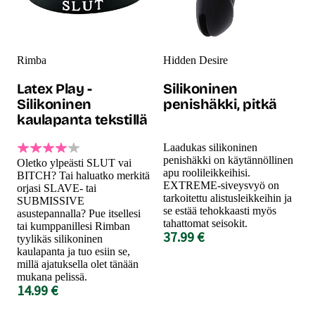
Rimba
Hidden Desire
Latex Play -
Silikoninen
Silikoninen
penishäkki, pitkä
kaulapanta tekstillä
Laadukas silikoninen
penishäkki on käytännöllinen
Oletko ylpeästi SLUT vai
apu roolileikkeihisi.
BITCH? Tai haluatko merkitä
EXTREME-siveysvyö on
orjasi SLAVE- tai
tarkoitettu alistusleikkeihin ja
SUBMISSIVE
se estää tehokkaasti myös
asustepannalla? Pue itsellesi
tahattomat seisokit.
tai kumppanillesi Rimban
37.99 €
tyylikäs silikoninen
kaulapanta ja tuo esiin se,
millä ajatuksella olet tänään
mukana pelissä.
14.99 €