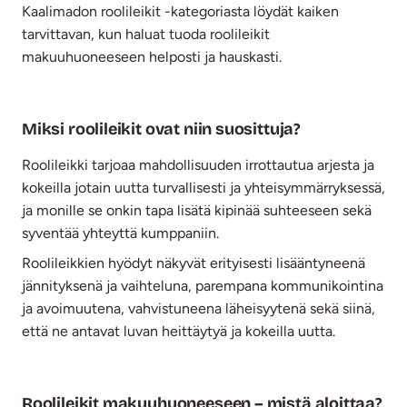
Kaalimadon roolileikit -kategoriasta löydät kaiken
tarvittavan, kun haluat tuoda roolileikit
makuuhuoneeseen helposti ja hauskasti.
Miksi roolileikit ovat niin suosittuja?
Roolileikki tarjoaa mahdollisuuden irrottautua arjesta ja
kokeilla jotain uutta turvallisesti ja yhteisymmärryksessä,
ja monille se onkin tapa lisätä kipinää suhteeseen sekä
syventää yhteyttä kumppaniin.
Roolileikkien hyödyt näkyvät erityisesti lisääntyneenä
jännityksenä ja vaihteluna, parempana kommunikointina
ja avoimuutena, vahvistuneena läheisyytenä sekä siinä,
että ne antavat luvan heittäytyä ja kokeilla uutta.
Roolileikit makuuhuoneeseen – mistä aloittaa?