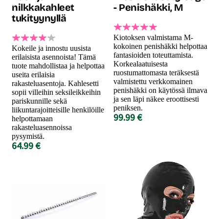
nilkkakahleet
- Penishäkki, M
tukityynyllä
Kiotoksen valmistama M-
kokoinen penishäkki helpottaa
Kokeile ja innostu uusista
fantasioiden toteuttamista.
erilaisista asennoista! Tämä
Korkealaatuisesta
tuote mahdollistaa ja helpottaa
ruostumattomasta teräksestä
useita erilaisia
valmistettu verkkomainen
rakasteluasentoja. Kahlesetti
penishäkki on käytössä ilmava
sopii villeihin seksileikkeihin
ja sen läpi näkee eroottisesti
pariskunnille sekä
peniksen.
liikuntarajoitteisille henkilöille
99.99 €
helpottamaan
rakasteluasennoissa
pysymistä.
64.99 €