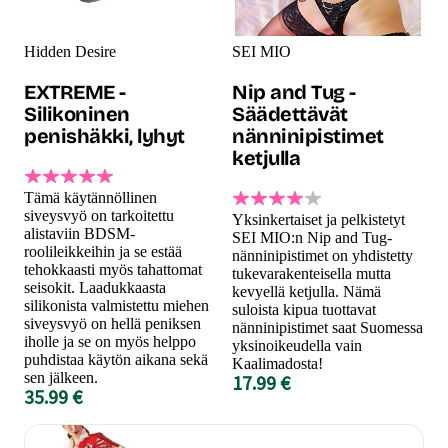
Hidden Desire
SEI MIO
EXTREME -
Nip and Tug -
Silikoninen
Säädettävät
penishäkki, lyhyt
nänninipistimet
ketjulla
Tämä käytännöllinen
siveysvyö on tarkoitettu
Yksinkertaiset ja pelkistetyt
alistaviin BDSM-
SEI MIO:n Nip and Tug-
roolileikkeihin ja se estää
nänninipistimet on yhdistetty
tehokkaasti myös tahattomat
tukevarakenteisella mutta
seisokit. Laadukkaasta
kevyellä ketjulla. Nämä
silikonista valmistettu miehen
suloista kipua tuottavat
siveysvyö on hellä peniksen
nänninipistimet saat Suomessa
iholle ja se on myös helppo
yksinoikeudella vain
puhdistaa käytön aikana sekä
Kaalimadosta!
sen jälkeen.
17.99 €
35.99 €