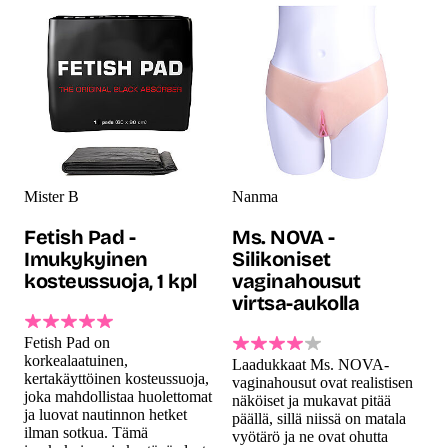
Mister B
Nanma
Fetish Pad -
Ms. NOVA -
Imukykyinen
Silikoniset
kosteussuoja, 1 kpl
vaginahousut
virtsa-aukolla
Fetish Pad on
korkealaatuinen,
Laadukkaat Ms. NOVA-
kertakäyttöinen kosteussuoja,
vaginahousut ovat realistisen
joka mahdollistaa huolettomat
näköiset ja mukavat pitää
ja luovat nautinnon hetket
päällä, sillä niissä on matala
ilman sotkua. Tämä
vyötärö ja ne ovat ohutta