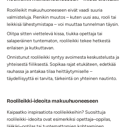
Roolileikit makuuhuoneeseen eivät vaadi suuria
valmisteluja. Pienikin muutos – kuten uusi asu, rooli tai
leikkisä lähestymistapa – voi muuttaa tunnelman täysin.
Olitpa sitten viettelevä kissa, tiukka opettaja tai
salaperäinen tuntematon, roolileikki tekee hetkestä
erilaisen ja kutkuttavan.
Onnistunut roolileikki syntyy avoimesta keskustelusta ja
yhteisestä fiiliksestä. Sopikaa rajat etukäteen, edetkää
rauhassa ja antakaa tilaa heittäytymiselle –
täydellisyyttä ei tarvita, tärkeintä on yhteinen nautinto.
Roolileikki-ideoita makuuhuoneeseen
Kaipaatko inspiraatiota roolileikkeihin? Suosittuja
roolileikki-ideoita ovat esimerkiksi opettaja–oppilas,
lääkäri–potilas tai tuntemattomien kohtaaminen.