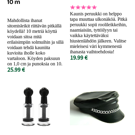
10 m
Kaunis peruukki on helppo
tapa muuttaa ulkonäköä. Pitkä
Mahdollista ihanat
peruukki sopii roolileikkeihin,
sitomisleikit riittävän pitkällä
naamiaisiin, tyttöilyyn tai
köydellä! 10 metriä köyttä
vaikka käytettäväksi
voidaan sitoa mitä
hiustenlähdön jälkeen. Valitse
erilaisimpiin solmuihin ja sillä
mieleisesi väri kymmenestä
voidaan tehdä kauniita
ihanasta vaihtoehdosta!
kuvioita iholle koko
19.99 €
vartaloon. Köyden paksuun
on 1,0 cm ja punoksia on 10.
25.99 €