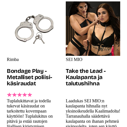
Rimba
SEI MIO
Bondage Play -
Take the Lead -
Metalliset poliisi-
Kaulapanta ja
käsiraudat
talutushihna
Tuplalukittavat ja todella
Laadukas SEI MIO:n
tukevat käsiraudat on
kaulapanta hihnalla nyt
tarkoitettu kovempaan
yksinoikeudella Kaalimadolta!
käyttöön! Tuplalukitus on
Tarranauhalla säädettävä
pitävä ja estää rautojen
kaulapanta on ihanan pehmeä
liiallisen kiristymisen.
sisäpuolelta, joten sen käyttö