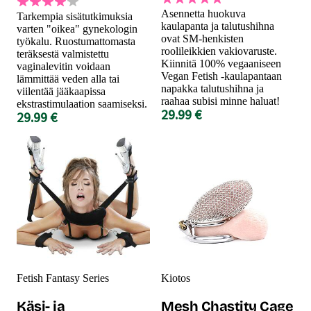
Asennetta huokuva
Tarkempia sisätutkimuksia
kaulapanta ja talutushihna
varten "oikea" gynekologin
ovat SM-henkisten
työkalu. Ruostumattomasta
roolileikkien vakiovaruste.
teräksestä valmistettu
Kiinnitä 100% vegaaniseen
vaginalevitin voidaan
Vegan Fetish -kaulapantaan
lämmittää veden alla tai
napakka talutushihna ja
viilentää jääkaapissa
raahaa subisi minne haluat!
ekstrastimulaation saamiseksi.
29.99 €
29.99 €
Fetish Fantasy Series
Kiotos
Käsi- ja
Mesh Chastity Cage