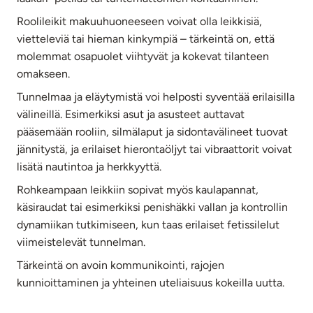
Roolileikit makuuhuoneeseen voivat olla leikkisiä,
vietteleviä tai hieman kinkympiä – tärkeintä on, että
molemmat osapuolet viihtyvät ja kokevat tilanteen
omakseen.
Tunnelmaa ja eläytymistä voi helposti syventää erilaisilla
välineillä. Esimerkiksi asut ja asusteet auttavat
pääsemään rooliin, silmälaput ja sidontavälineet tuovat
jännitystä, ja erilaiset hierontaöljyt tai vibraattorit voivat
lisätä nautintoa ja herkkyyttä.
Rohkeampaan leikkiin sopivat myös kaulapannat,
käsiraudat tai esimerkiksi penishäkki vallan ja kontrollin
dynamiikan tutkimiseen, kun taas erilaiset fetissilelut
viimeistelevät tunnelman.
Tärkeintä on avoin kommunikointi, rajojen
kunnioittaminen ja yhteinen uteliaisuus kokeilla uutta.