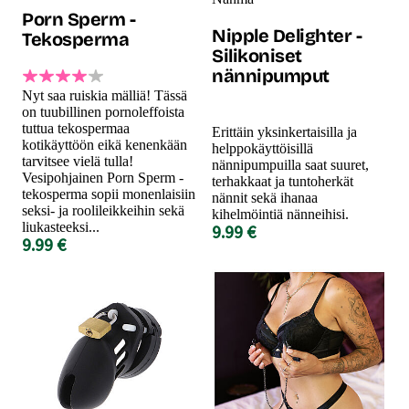
Porn Sperm -
Nipple Delighter -
Tekosperma
Silikoniset
nännipumput
Nyt saa ruiskia mälliä! Tässä
on tuubillinen pornoleffoista
tuttua tekospermaa
Erittäin yksinkertaisilla ja
kotikäyttöön eikä kenenkään
helppokäyttöisillä
tarvitsee vielä tulla!
nännipumpuilla saat suuret,
Vesipohjainen Porn Sperm -
terhakkaat ja tuntoherkät
tekosperma sopii monenlaisiin
nännit sekä ihanaa
seksi- ja roolileikkeihin sekä
kihelmöintiä nänneihisi.
liukasteeksi...
9.99 €
9.99 €