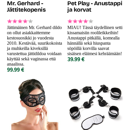
Mr. Gerhard -
Pet Play - Anustappi
Jättitekopenis
ja korvat
Jättimäinen Mr. Gerhard dildo
MIAU! Tässä täydellinen setti
on ollut asiakkaittemme
kissamaisiin roolileikkeihin!
kestosuosikki jo vuodesta
Anustappi pitkällä, komealla
2010. Kestävää, suurikokoista
hännällä sekä hiuspanta
ja muhkeilla kiveksillä
söpöillä korvilla saavat
varustettua jättidildoa voidaan
sisäisen eläimesi kehräämään!
39.99 €
käyttää sekä vaginassa että
anaalissa.
99.99 €