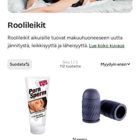
Roolileikit
Roolileikit aikuisille tuovat makuuhuoneeseen uutta
jännitystä, leikkisyyttä ja läheisyyttä.
Lue koko kuvaus
Sivu 1 / 3
Suodata
Myydyin ensin
112 tuotetta
Roolileikit -tuotteet
Nanma