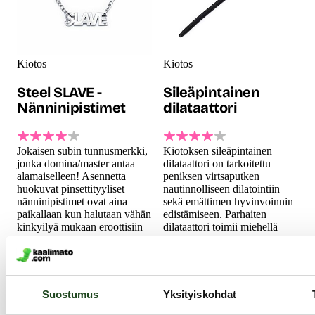
Kiotos
Kiotos
Steel SLAVE -
Sileäpintainen
Nänninipistimet
dilataattori
Jokaisen subin tunnusmerkki,
Kiotoksen sileäpintainen
jonka domina/master antaa
dilataattori on tarkoitettu
alamaiselleen! Asennetta
peniksen virtsaputken
huokuvat pinsettityyliset
nautinnolliseen dilatointiin
nänninipistimet ovat aina
sekä emättimen hyvinvoinnin
paikallaan kun halutaan vähän
edistämiseen. Parhaiten
kinkyilyä mukaan eroottisiin
dilataattori toimii miehellä
hetkiin. Laadukkaat...
silloin kun penis on valmiiksi
16.99 €
reippaassa seisokissa.
18.99 €
Suostumus
Yksityiskohdat