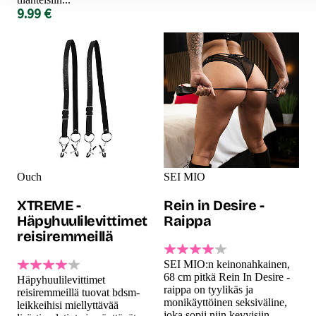
9.99 €
Ouch
SEI MIO
XTREME -
Rein in Desire -
Häpyhuulilevittimet
Raippa
reisiremmeillä
SEI MIO:n keinonahkainen,
68 cm pitkä Rein In Desire -
Häpyhuulilevittimet
raippa on tyylikäs ja
reisiremmeillä tuovat bdsm-
monikäyttöinen seksiväline,
leikkeihisi miellyttävää
joka sopii niin kevyisiin