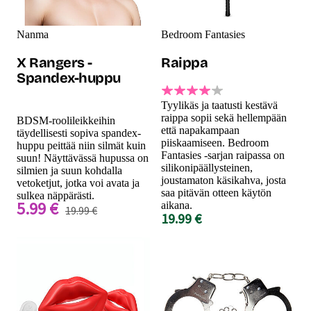
Nanma
Bedroom Fantasies
X Rangers -
Raippa
Spandex-huppu
Tyylikäs ja taatusti kestävä
raippa sopii sekä hellempään
BDSM-roolileikkeihin
että napakampaan
täydellisesti sopiva spandex-
piiskaamiseen. Bedroom
huppu peittää niin silmät kuin
Fantasies -sarjan raipassa on
suun! Näyttävässä hupussa on
silikonipäällysteinen,
silmien ja suun kohdalla
joustamaton käsikahva, josta
vetoketjut, jotka voi avata ja
saa pitävän otteen käytön
sulkea näppärästi.
5.99 €
aikana.
19.99 €
19.99 €