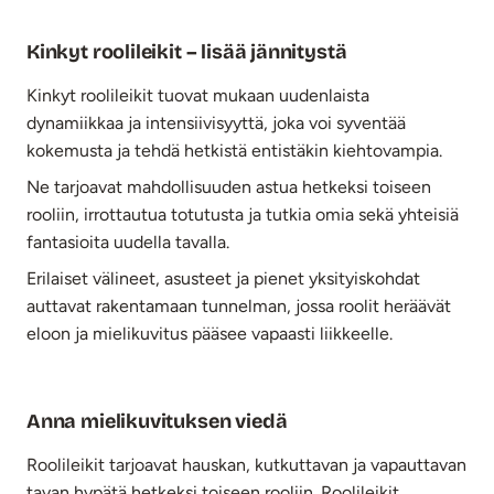
Kinkyt roolileikit – lisää jännitystä
Kinkyt roolileikit tuovat mukaan uudenlaista
dynamiikkaa ja intensiivisyyttä, joka voi syventää
kokemusta ja tehdä hetkistä entistäkin kiehtovampia.
Ne tarjoavat mahdollisuuden astua hetkeksi toiseen
rooliin, irrottautua totutusta ja tutkia omia sekä yhteisiä
fantasioita uudella tavalla.
Erilaiset välineet, asusteet ja pienet yksityiskohdat
auttavat rakentamaan tunnelman, jossa roolit heräävät
eloon ja mielikuvitus pääsee vapaasti liikkeelle.
Anna mielikuvituksen viedä
Roolileikit tarjoavat hauskan, kutkuttavan ja vapauttavan
tavan hypätä hetkeksi toiseen rooliin. Roolileikit