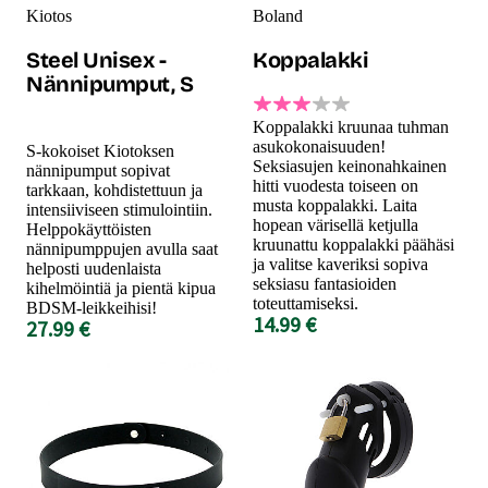
Kiotos
Boland
Steel Unisex -
Koppalakki
Nännipumput, S
Koppalakki kruunaa tuhman
asukokonaisuuden!
S-kokoiset Kiotoksen
Seksiasujen keinonahkainen
nännipumput sopivat
hitti vuodesta toiseen on
tarkkaan, kohdistettuun ja
musta koppalakki. Laita
intensiiviseen stimulointiin.
hopean värisellä ketjulla
Helppokäyttöisten
kruunattu koppalakki päähäsi
nännipumppujen avulla saat
ja valitse kaveriksi sopiva
helposti uudenlaista
seksiasu fantasioiden
kihelmöintiä ja pientä kipua
toteuttamiseksi.
BDSM-leikkeihisi!
14.99 €
27.99 €