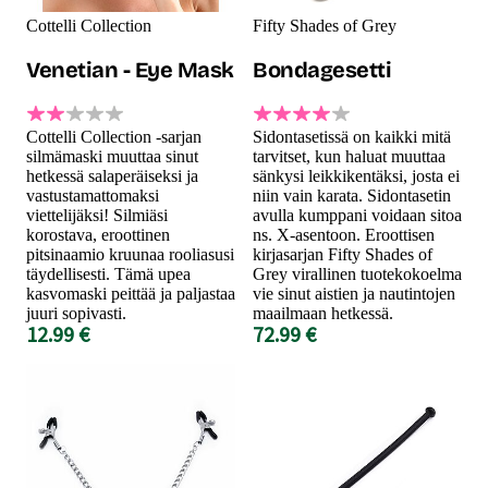
Cottelli Collection
Fifty Shades of Grey
Venetian - Eye Mask
Bondagesetti
Cottelli Collection -sarjan
Sidontasetissä on kaikki mitä
silmämaski muuttaa sinut
tarvitset, kun haluat muuttaa
hetkessä salaperäiseksi ja
sänkysi leikkikentäksi, josta ei
vastustamattomaksi
niin vain karata. Sidontasetin
viettelijäksi! Silmiäsi
avulla kumppani voidaan sitoa
korostava, eroottinen
ns. X-asentoon. Eroottisen
pitsinaamio kruunaa rooliasusi
kirjasarjan Fifty Shades of
täydellisesti. Tämä upea
Grey virallinen tuotekokoelma
kasvomaski peittää ja paljastaa
vie sinut aistien ja nautintojen
juuri sopivasti.
maailmaan hetkessä.
12.99 €
72.99 €