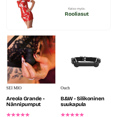
Katso myös:
Rooliasut
SEI MIO
Ouch
Areola Grande -
B&W - Silikoninen
Nännipumput
suukapula