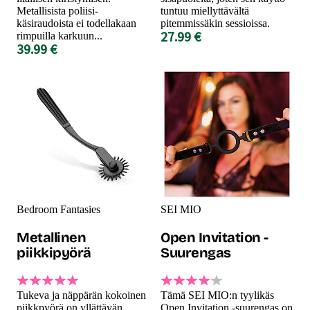
Metallisista poliisi-
tuntuu miellyttävältä
käsiraudoista ei todellakaan
pitemmissäkin sessioissa.
27.99 €
rimpuilla karkuun...
39.99 €
Bedroom Fantasies
SEI MIO
Metallinen
Open Invitation -
piikkipyörä
Suurengas
Tukeva ja näppärän kokoinen
Tämä SEI MIO:n tyylikäs
piikkpyörä on yllättävän
Open Invitation -suurengas on