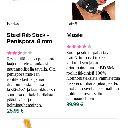
Kiotos
LateX
Steel Rib Stick -
Maski
Penispora, 6 mm
Suun ja silmät paljastava
LateX:in maski tekee
0,6 senttiä paksu penispora
vaikutuksen ja on
laajentaa virtsaputkeasi
erinomainen tuote BDSM-
nautinnollisella tavalla. Ota
roolileikkeihisi! 100%
penispora mukaan
luonnonlateksista valmistettua
roolileikkeihisi ja nauti
maskia on ihana pitää päällä,
dilatoimisesta! Tässä
nuolla tai sivellä. Jos mälli tai
kestävässä ja laadukkaassa
golden shower sattuu
sondissa on kaksi erilaista
osumaan siihen...
päätä: sileä ja
39.99 €
helminauhamainen.
25.99 €