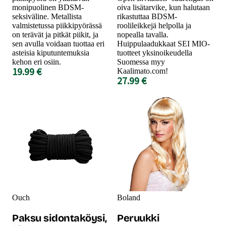
monipuolinen BDSM-
oiva lisätarvike, kun halutaan
seksiväline. Metallista
rikastuttaa BDSM-
valmistetussa piikkipyörässä
roolileikkejä helpolla ja
on terävät ja pitkät piikit, ja
nopealla tavalla.
sen avulla voidaan tuottaa eri
Huippulaadukkaat SEI MIO-
asteisia kiputuntemuksia
tuotteet yksinoikeudella
kehon eri osiin.
Suomessa myy
19.99 €
Kaalimato.com!
27.99 €
Ouch
Boland
Paksu sidontaköysi,
Peruukki