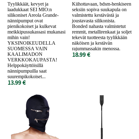
Tyylikkäät, kevyet ja
Kiihottavaan, bdsm-henkiseen
laadukkaat SEI MIO:n
seksiin sopiva suukapula on
silikoniset Areola Grande-
valmistettu kestävästä ja
nännipumput ovat
joustavasta silikonista.
pienikokoiset ja kulkevat
Bonded nahasta valmistetut
meikkipussukassasi mukanasi
remmit, metallirenkaat ja soljet
mihin vain!
tekevät tuotteesta tyylikkään
YKSINOIKEUDELLA
näköisen ja kestävän
SUOMESSA VAIN
rajummassakin menossa.
18.99 €
KAALIMADON
VERKKOKAUPASTA!
Helppokäyttöisillä
nännipumpuilla saat
suurempikokoiset...
13.99 €