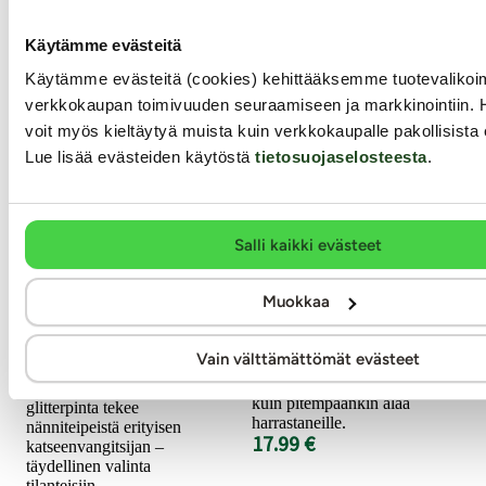
Käytämme evästeitä
Käytämme evästeitä (cookies) kehittääksemme tuotevalik
verkkokaupan toimivuuden seuraamiseen ja markkinointiin. 
voit myös kieltäytyä muista kuin verkkokaupalle pakollisista 
Lue lisää evästeiden käytöstä
tietosuojaselosteesta
.
Le Desir
Ouch
Nänniteipit,
Silhouette - Lätkä
punainen
Salli kaikki evästeet
Seksikäs musta lätkä kirjailee
Muokkaa
iskun jälkeen ihoosi tekstin,
Le D&eacute;sir nänniteipit
jonka Sinä olet valinnut!
ovat näyttävä ja viettelevä
Tämä Ouch-sarjan lätkä on
asuste, joka tuo rohkeaa
Vain välttämättömät evästeet
oikein sopiva BDSM-väline
eleganssia pukeutumiseen.
niin piiskaukseen tutustuville
Kimalteleva punainen
kuin pitempäänkin alaa
glitterpinta tekee
harrastaneille.
nänniteipeistä erityisen
17.99 €
katseenvangitsijan –
täydellinen valinta
tilanteisiin...