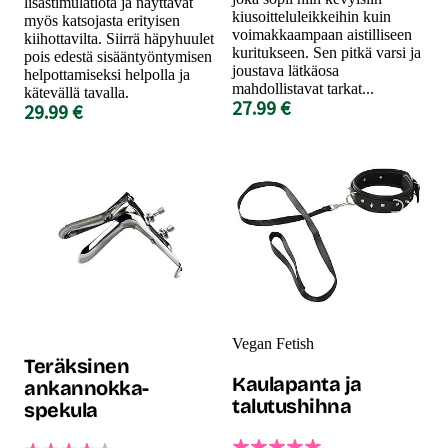
lisästimulatiota ja näyttävät
kiusoitteluleikkeihin kuin
myös katsojasta erityisen
voimakkaampaan aistilliseen
kiihottavilta. Siirrä häpyhuulet
kuritukseen. Sen pitkä varsi ja
pois edestä sisääntyöntymisen
joustava lätkäosa
helpottamiseksi helpolla ja
mahdollistavat tarkat...
kätevällä tavalla.
27.99 €
29.99 €
Vegan Fetish
Teräksinen
Kaulapanta ja
ankannokka-
talutushihna
spekula