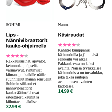
SOHIMI
Nanma
Lips -
Käsiraudat
Nännivibraattorit
kauko-ohjaimella
Kahlitse kumppanisi
käsiraudoilla ja jännittävä
seikkailu voi alkaa!
Rakkausrusinat, ajovalot,
Pakkauksessa on kaksi
ketunnokat, töpselit,
avainta. Näissä tyylikkäissä
värinävivut, syntinysät,
käsiraudoissa on turvalukko,
kiimanapit..kaikille näille
joka takaa rautojen
suunnitellut ihanan sensuellit
avautumisen avainten
Sohimin silikoniset
kadotessa.
nännivibraattorit
14.99 €
kaukosäätimellä ovat
esteettisesti kauniit ja
kiihottavan näköiset.
32.99 €