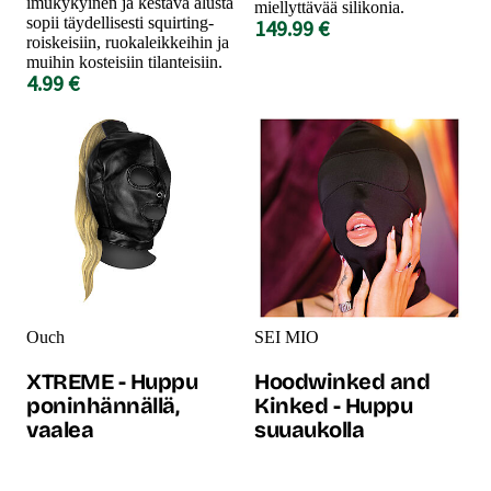
imukykyinen ja kestävä alusta
miellyttävää silikonia.
sopii täydellisesti squirting-
149.99 €
roiskeisiin, ruokaleikkeihin ja
muihin kosteisiin tilanteisiin.
4.99 €
Ouch
SEI MIO
XTREME - Huppu
Hoodwinked and
poninhännällä,
Kinked - Huppu
vaalea
suuaukolla