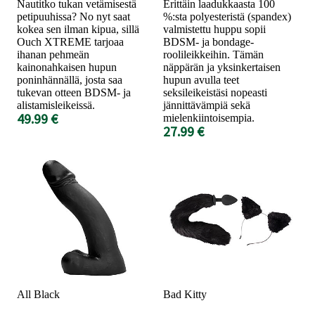
Nautitko tukan vetämisestä
Erittäin laadukkaasta 100
petipuuhissa? No nyt saat
%:sta polyesteristä (spandex)
kokea sen ilman kipua, sillä
valmistettu huppu sopii
Ouch XTREME tarjoaa
BDSM- ja bondage-
ihanan pehmeän
roolileikkeihin. Tämän
kainonahkaisen hupun
näppärän ja yksinkertaisen
poninhännällä, josta saa
hupun avulla teet
tukevan otteen BDSM- ja
seksileikeistäsi nopeasti
alistamisleikeissä.
jännittävämpiä sekä
49.99 €
mielenkiintoisempia.
27.99 €
All Black
Bad Kitty