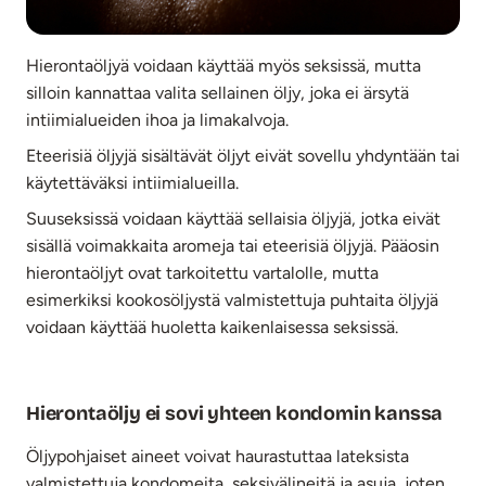
Hierontaöljyä voidaan käyttää myös seksissä, mutta
silloin kannattaa valita sellainen öljy, joka ei ärsytä
intiimialueiden ihoa ja limakalvoja.
Eteerisiä öljyjä sisältävät öljyt eivät sovellu yhdyntään tai
käytettäväksi intiimialueilla.
Suuseksissä voidaan käyttää sellaisia öljyjä, jotka eivät
sisällä voimakkaita aromeja tai eteerisiä öljyjä. Pääosin
hierontaöljyt ovat tarkoitettu vartalolle, mutta
esimerkiksi kookosöljystä valmistettuja puhtaita öljyjä
voidaan käyttää huoletta kaikenlaisessa seksissä.
Hierontaöljy ei sovi yhteen kondomin kanssa
Öljypohjaiset aineet voivat haurastuttaa lateksista
valmistettuja kondomeita, seksivälineitä ja asuja, joten