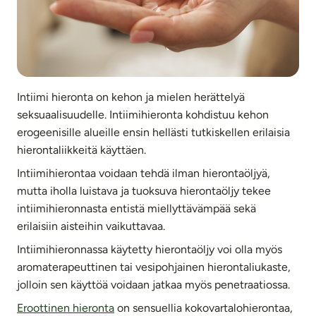
Intiimi hieronta on kehon ja mielen herättelyä
seksuaalisuudelle. Intiimihieronta kohdistuu kehon
erogeenisille alueille ensin hellästi tutkiskellen erilaisia
hierontaliikkeitä käyttäen.
Intiimihierontaa voidaan tehdä ilman hierontaöljyä,
mutta iholla luistava ja tuoksuva hierontaöljy tekee
intiimihieronnasta entistä miellyttävämpää sekä
erilaisiin aisteihin vaikuttavaa.
Intiimihieronnassa käytetty hierontaöljy voi olla myös
aromaterapeuttinen tai vesipohjainen hierontaliukaste,
jolloin sen käyttöä voidaan jatkaa myös penetraatiossa.
Eroottinen hieronta
on sensuellia kokovartalohierontaa,