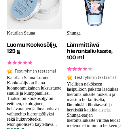
Kaurilan Sauna
Shunga
Luomu Kookosöljy,
Lämmittävä
125 g
hierontaliukaste,
100 ml
Testiryhmän testaama!
Testiryhmän testaama!
Kaurilan Sauna Luomu
Kookosöljy on ihana
Ylellisen näköiseen
luonnonmukainen luksustuote
lasipulloon pakattu laadukas
sinulle ja kumppanillesi.
hierontaliukaste tuoksuu ja
Tuoksuton kookosöljy on
maistuu herkulliselta,
eettinen, ekologinen,
lämmittää kiihottavasti ja
hellävarainen ja ihoa hoitava
herkistää kaikkia aisteja.
vaihtoehto hierontaöljyksi
Shunga-sarjan
sekä liukuvoiteeksi.
hierontaliukaste virittää teidät
Monipuolisesti käytettävä...
molemmat intiimiin hetkeen ja