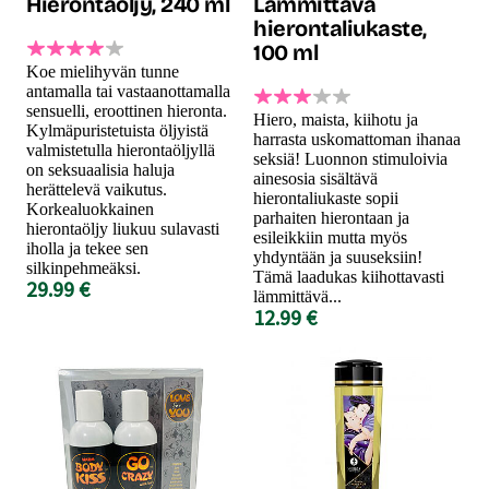
Hierontaöljy, 240 ml
Lämmittävä
hierontaliukaste,
100 ml
Koe mielihyvän tunne
antamalla tai vastaanottamalla
sensuelli, eroottinen hieronta.
Hiero, maista, kiihotu ja
Kylmäpuristetuista öljyistä
harrasta uskomattoman ihanaa
valmistetulla hierontaöljyllä
seksiä! Luonnon stimuloivia
on seksuaalisia haluja
ainesosia sisältävä
herättelevä vaikutus.
hierontaliukaste sopii
Korkealuokkainen
parhaiten hierontaan ja
hierontaöljy liukuu sulavasti
esileikkiin mutta myös
iholla ja tekee sen
yhdyntään ja suuseksiin!
silkinpehmeäksi.
Tämä laadukas kiihottavasti
29.99 €
lämmittävä...
12.99 €