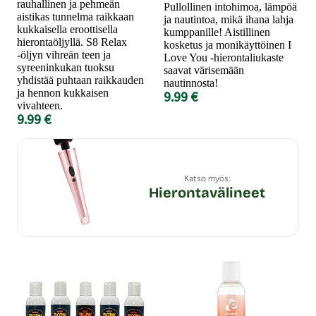
rauhallinen ja pehmeän
Pullollinen intohimoa, lämpöä
aistikas tunnelma raikkaan
ja nautintoa, mikä ihana lahja
kukkaisella eroottisella
kumppanille! Aistillinen
hierontaöljyllä. S8 Relax
kosketus ja monikäyttöinen I
-öljyn vihreän teen ja
Love You -hierontaliukaste
syreeninkukan tuoksu
saavat värisemään
yhdistää puhtaan raikkauden
nautinnosta!
ja hennon kukkaisen
9.99 €
vivahteen.
9.99 €
Katso myös:
Hierontavälineet