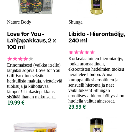
Nature Body
Shunga
Love for You -
Libido - Hierontaöljy,
Lahjapakkaus, 2 x
240 ml
100 ml
Korkealaatuinen hierontaöljy,
jonka aromaattinen,
Erinomaisesti (vaikka itselle)
eksoottisten hedelmien tuoksu
lahjaksi sopiva Love for You
herättelee libidoa. Anna
Gift Box tuo seksiin
kumppanillesi eroottinen ja
herkullisia makuja, vietteleviä
sensuelli hieronta ja näet
tuoksuja ja kiihottavaa
vaikutuksen! Shungan
lämpöä! Liukastepakkaus
eroottisessa hierontaöljyssä on
sisältää ihanan makuisen...
huolella valitut ainesosat.
19.99 €
29.99 €