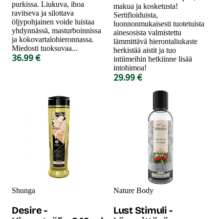
purkissa. Liukuva, ihoa
makua ja kosketusta!
ravitseva ja silottava
Sertifioiduista,
öljypohjainen voide luistaa
luonnonmukaisesti tuotetuista
yhdynnässä, masturboinnissa
ainesosista valmistettu
ja kokovartalohieronnassa.
lämmittävä hierontaliukaste
Miedosti tuoksuvaa...
herkistää aistit ja tuo
36.99 €
intiimeihin hetkiinne lisää
intohimoa!
29.99 €
Shunga
Nature Body
Desire -
Lust Stimuli -