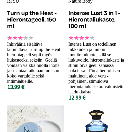
RFSU
Nature Body
Turn up the Heat -
Intense Lust 3 in 1 -
Hierontageeli, 150
Hierontaliukaste,
ml
100 ml
Inkivääriä sisältävä,
Intense Lust on todellinen
lämmittävä Turn up the Heat -
rakkauden ja himon
hierontageeli sopii myös
monitoimituote, sillä se
liukasteeksi seksiin. Geeliä
liukuvoide, hierontaliukaste ja
voidaan vaikka nuolla iholta
stimuloiva geeli samassa
ja se antaa raikkaan tuoksun
paketissa! Tämä herkullisen
koko vartalolle sekä
makuinen, aloe vera -
intiimialueille.
pohjainen, stimuloiva
13.99 €
hierontaliukaste on valmistettu
laadukkaista...
12.99 €