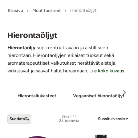
Hierontaöljyt
Etusivu
Muut tuotteet
Hierontaöljyt
Hierontaöljy
sopii rentouttavaan ja aistilliseen
hierontaan. Hierontaöljyjen erilaiset tuoksut sekä
aromaterapeuttiset vaikutukset herättävät aisteja,
virkistävät ja saavat halut heräämään.
Lue koko kuvaus
Hie­ron­ta­liu­kas­teet
Vegaaniset hie­ron­ta­öljyt
Sivu 1 / 1
Suodata
Suosituin ensin
24 tuotetta
Hierontaöljyt -tuotteet