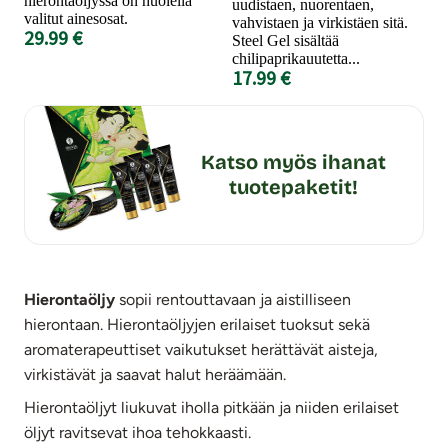
hierontaöljyssä on huolella
uudistaen, nuorentaen,
valitut ainesosat.
vahvistaen ja virkistäen sitä.
29.99 €
Steel Gel sisältää
chilipaprikauutetta...
17.99 €
Katso myös ihanat
tuotepaketit!
Hierontaöljy
sopii rentouttavaan ja aistilliseen
hierontaan. Hierontaöljyjen erilaiset tuoksut sekä
aromaterapeuttiset vaikutukset herättävät aisteja,
virkistävät ja saavat halut heräämään.
Hierontaöljyt liukuvat iholla pitkään ja niiden erilaiset
öljyt ravitsevat ihoa tehokkaasti.