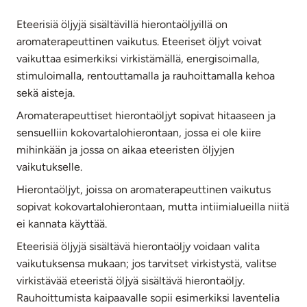
Eteerisiä öljyjä sisältävillä hierontaöljyillä on
aromaterapeuttinen vaikutus. Eteeriset öljyt voivat
vaikuttaa esimerkiksi virkistämällä, energisoimalla,
stimuloimalla, rentouttamalla ja rauhoittamalla kehoa
sekä aisteja.
Aromaterapeuttiset hierontaöljyt sopivat hitaaseen ja
sensuelliin kokovartalohierontaan, jossa ei ole kiire
mihinkään ja jossa on aikaa eteeristen öljyjen
vaikutukselle.
Hierontaöljyt, joissa on aromaterapeuttinen vaikutus
sopivat kokovartalohierontaan, mutta intiimialueilla niitä
ei kannata käyttää.
Eteerisiä öljyjä sisältävä hierontaöljy voidaan valita
vaikutuksensa mukaan; jos tarvitset virkistystä, valitse
virkistävää eteeristä öljyä sisältävä hierontaöljy.
Rauhoittumista kaipaavalle sopii esimerkiksi laventelia