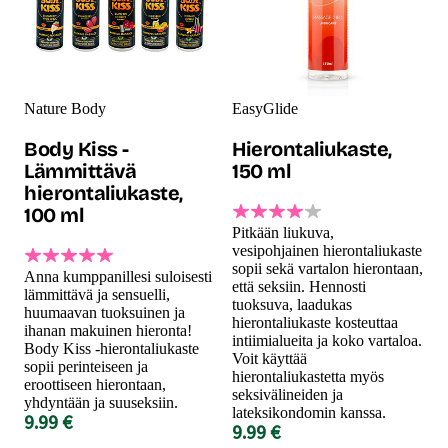
Nature Body
EasyGlide
Body Kiss -
Hierontaliukaste,
Lämmittävä
150 ml
hierontaliukaste,
100 ml
Pitkään liukuva,
vesipohjainen hierontaliukaste
sopii sekä vartalon hierontaan,
Anna kumppanillesi suloisesti
että seksiin. Hennosti
lämmittävä ja sensuelli,
tuoksuva, laadukas
huumaavan tuoksuinen ja
hierontaliukaste kosteuttaa
ihanan makuinen hieronta!
intiimialueita ja koko vartaloa.
Body Kiss -hierontaliukaste
Voit käyttää
sopii perinteiseen ja
hierontaliukastetta myös
eroottiseen hierontaan,
seksivälineiden ja
yhdyntään ja suuseksiin.
lateksikondomin kanssa.
9.99 €
9.99 €