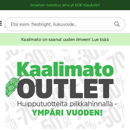
Ostoskassin kuvaus lukijalle
UUTUUSTUOTE
UUTUUSTUOTE
UUTUUSTUOTE
Ilmainen toimitus aina yli 60€ tilauksiin!
Kaalimato on saanut uuden ilmeen! Lue lisää