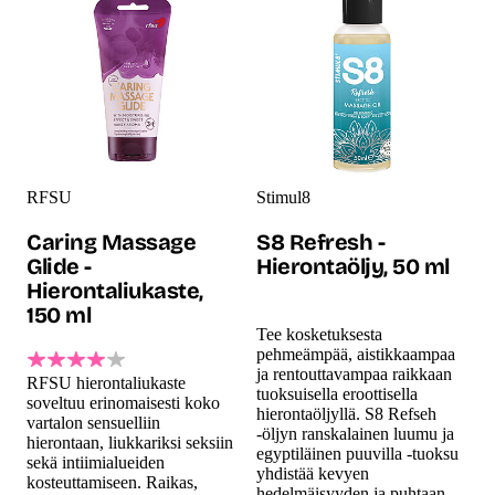
RFSU
Stimul8
Caring Massage
S8 Refresh -
Glide -
Hierontaöljy, 50 ml
Hierontaliukaste,
150 ml
Tee kosketuksesta
pehmeämpää, aistikkaampaa
ja rentouttavampaa raikkaan
RFSU hierontaliukaste
tuoksuisella eroottisella
soveltuu erinomaisesti koko
hierontaöljyllä. S8 Refseh
vartalon sensuelliin
-öljyn ranskalainen luumu ja
hierontaan, liukkariksi seksiin
egyptiläinen puuvilla -tuoksu
sekä intiimialueiden
yhdistää kevyen
kosteuttamiseen. Raikas,
hedelmäisyyden ja puhtaan