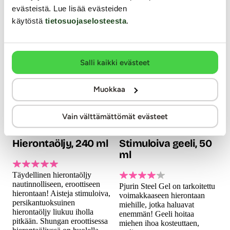
evästeistä. Lue lisää evästeiden
käytöstä
tietosuojaselosteesta
.
Salli kaikki evästeet
Muokkaa
Shunga
Pjur
Vain välttämättömät evästeet
Stimulation -
Man Steel -
Hierontaöljy, 240 ml
Stimuloiva geeli, 50
ml
Täydellinen hierontaöljy
nautinnolliseen, eroottiseen
Pjurin Steel Gel on tarkoitettu
hierontaan! Aisteja stimuloiva,
voimakkaaseen hierontaan
persikantuoksuinen
miehille, jotka haluavat
hierontaöljy liukuu iholla
enemmän! Geeli hoitaa
pitkään. Shungan eroottisessa
miehen ihoa kosteuttaen,