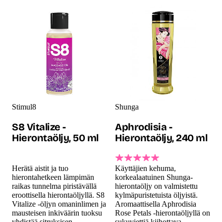
Stimul8
Shunga
S8 Vitalize -
Aphrodisia -
Hierontaöljy, 50 ml
Hierontaöljy, 240 ml
Herätä aistit ja tuo
Käyttäjien kehuma,
hierontahetkeen lämpimän
korkealaatuinen Shunga-
raikas tunnelma piristävällä
hierontaöljy on valmistettu
eroottisella hierontaöljyllä. S8
kylmäpuristetuista öljyistä.
Vitalize -öljyn omaninlimen ja
Aromaattisella Aphrodisia
mausteisen inkiväärin tuoksu
Rose Petals -hierontaöljyllä on
yhdistää sitruksisen
sukuviettiä kiihottava