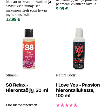
hieman makean tuoksuinen ja
pehmeän vivahteen tavalla...
aavistuksen hunajaisen
9.99 €
makuinen geeli sopii hyvin
myös suuseksiin.
13.99 €
Stimul8
Nature Body
S8 Relax -
I Love You - Passion
Hierontaöljy, 50 ml
hierontaliukaste,
100 ml
Luo hierontahetkeen