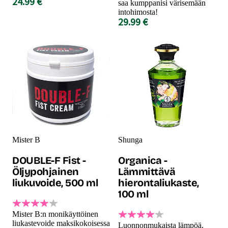
24.99 €
saa kumppanisi värisemään
intohimosta!
29.99 €
Mister B
Shunga
DOUBLE-F Fist -
Organica -
Öljypohjainen
Lämmittävä
liukuvoide, 500 ml
hierontaliukaste,
100 ml
Mister B:n monikäyttöinen
liukastevoide maksikokoisessa
Luonnonmukaista lämpöä,