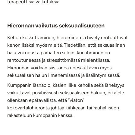
terapeuttisia vaikutuksia.
Hieronnan vaikutus seksuaalisuuteen
Kehon koskettaminen, hierominen ja hively rentouttavat
kehon lisäksi myös mieltä. Tiedetään, että seksuaalinen
halu voi nousta parhaiten silloin, kun ihminen on
rentoutuneessa ja stressittömässä mielentilassa.
Hieronnan voidaan siis sanoa edesauttavan myös
seksuaalisen halun ilmenemisessä ja lisääntymisessä.
Kumppanin läsnäolo, käsien liike keholla sekä läheisyys
vaikuttavat positiivisesti seksuaaliseen haluun, eikä ole
ollenkaan epätavallista, että ”viaton”
kokovartalohieronta johtaa kiihkeään tai rauhalliseen
rakasteluun kumppanin kanssa.