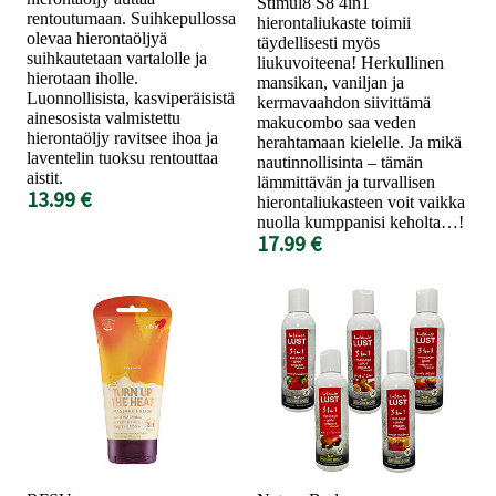
Stimul8 S8 4in1
rentoutumaan. Suihkepullossa
hierontaliukaste toimii
olevaa hierontaöljyä
täydellisesti myös
suihkautetaan vartalolle ja
liukuvoiteena! Herkullinen
hierotaan iholle.
mansikan, vaniljan ja
Luonnollisista, kasviperäisistä
kermavaahdon siivittämä
ainesosista valmistettu
makucombo saa veden
hierontaöljy ravitsee ihoa ja
herahtamaan kielelle. Ja mikä
laventelin tuoksu rentouttaa
nautinnollisinta – tämän
aistit.
lämmittävän ja turvallisen
13.99 €
hierontaliukasteen voit vaikka
nuolla kumppanisi keholta…!
17.99 €