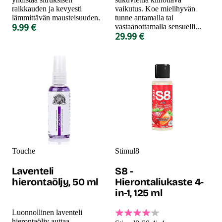
raikkauden ja kevyesti
vaikutus. Koe mielihyvän
lämmittävän mausteisuuden.
tunne antamalla tai
9.99 €
vastaanottamalla sensuelli...
29.99 €
Touche
Stimul8
Laventeli
S8 -
hierontaöljy, 50 ml
Hierontaliukaste 4-
in-1, 125 ml
Luonnollinen laventeli
hierontaöljy auttaa