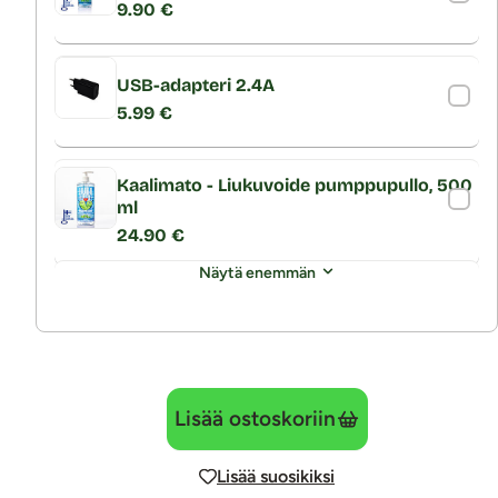
9.90 €
USB-adapteri 2.4A
5.99 €
Kaalimato - Liukuvoide pumppupullo, 500
ml
24.90 €
Näytä enemmän
Lisää ostoskoriin
Lisää suosikiksi