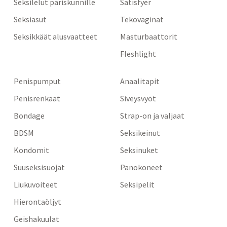
Seksilelut pariskunnille
Satisfyer
Seksiasut
Tekovaginat
Seksikkäät alusvaatteet
Masturbaattorit
Fleshlight
Penispumput
Anaalitapit
Penisrenkaat
Siveysvyöt
Bondage
Strap-on ja valjaat
BDSM
Seksikeinut
Kondomit
Seksinuket
Suuseksisuojat
Panokoneet
Liukuvoiteet
Seksipelit
Hierontaöljyt
Geishakuulat