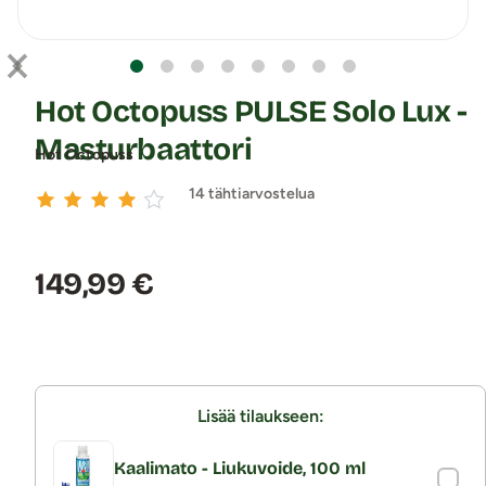
Hot Octopuss PULSE Solo Lux -
Masturbaattori
Hot Octopuss
14 tähtiarvostelua
Hinta:
149,99 €
Lisää tilaukseen:
Kaalimato - Liukuvoide, 100 ml