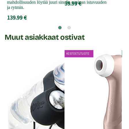
26
mahdollisuuden löytää juuri sinulle sopivan istuvuuden
39.99 €
ja rytmin.
139.99 €
Muut asiakkaat ostivat
Y
KESTOETUTUOTE