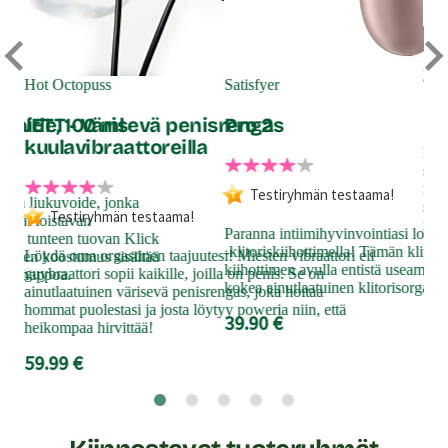
Wo
Zo
Hot Octopuss
Satisfyer
kuvoide, 100 ml
JETT - Värisevä penisrengas
Pro 2
kuulavibraattoreilla
Kevy
sop
mui
Testiryhmän testaama!
ainen liukuvoide, jonka
sen 
Testiryhmän testaama!
ntavat loistavan
miel
Paranna intiimihyvinvointiasi loista
isen tunteen tuovan Klick
-klitoriskiihottimella! Tämän klitor
Löydä oma orgastinen taajuutesi! Miesten vibraattori eli
15
mäinen koostumus sisältää
kiihottimen avulla entistä useamma
guybraattori sopii kaikille, joilla on penis. Se on
maitohappoa.
kokea ainutlaatuinen klitorisorgasm
ainutlaatuinen värisevä penisrengas, joka hoitaa
hommat puolestasi ja josta löytyy poweria niin, että
39.90 €
heikompaa hirvittää!
59.99 €