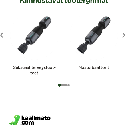
Kiinnostavat tuoteryhmät
Sek­suaa­li­ter­veys­tuot­
Mas­tur­baat­to­rit
teet