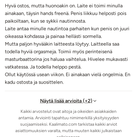
ilman liukuvoidetta, laitetta paikoillaan pitäen. Tällöin
Hyvä ostos, mutta huonoakin on. Laite ei toimi minulla
tuntemus on täysin erilainen kuin liikutellessa.
ainakaan, täysin hands freenä. Penis liikkuu helposti pois
PULSE Solo Lux -masturbaattorin tehokkaan moottorin
paikoiltaan, kun se sykkii nautinnosta.
toimintoja säädetään laitteen neljän painikkeen avulla tai
Laite antaa minulle nautintoa parhaiten kun penis on juuri
langattoman kaukosäätimen.
oikeassa kohdassa ja painaa hellästi sormella.
Käyttö ilman kaukosäädinta:
Laitteen molemmilla
Mutta paljon hyvääkin laitteesta löytyy. Laitteella saa
laidoilla on 2 painiketta. Painamalla vasemmalla olevaa,
todella hyviä orgasmeja. Toimii myös perinteisenä
pisteellä merkittyä painiketta (lähempänä kärkeä) n. 2 sek.
masturbaattorina jos haluaa vaihtelua. Hivelee mukavasti
ajan, laitteen virta käynnistyy/sammuu. Käynnistettäessä
vatkatessa. Ja todella helppo pestä.
moottori värähtää 2 kertaa standby-tilan merkiksi. Saman
Ollut käytössä usean viikon. Ei ainakaan vielä ongelmia. En
painikkeen lyhyet painallukset vaihtavat värinäohjelmia
kadu ostosta ja suosittelen.
seuraavaan. Ohjelmia löytyy yhteensä
kuusi erilaista
.
Samalla puolella oleva, salamalla merkitty painike
Näytä lisää arvioita (+2)
käynnistää moottorin todella voimakkaan, tasaisen turbo-
toiminnon. Oikealla laidalla olevista + ja - -painikkeista
Kaikki arvostelut ovat aitoja ja oikeiden asiakkaiden
säädetään ohjelmien voimakkuutta, joita on
jopa 8 tasoa!
antamia. Arviointi tapahtuu nimimerkillä yksityisyyden
suojaamiseksi. Kaalimato.com tarkistaa kaikki arviot
Käyttö kaukosäätimellä:
Käynnistä laitteen virta
asiattomuuksien varalta, mutta muuten kaikki julkaistaan
(standby-tila). Painamalla laitteen ympyrällä merkittyä