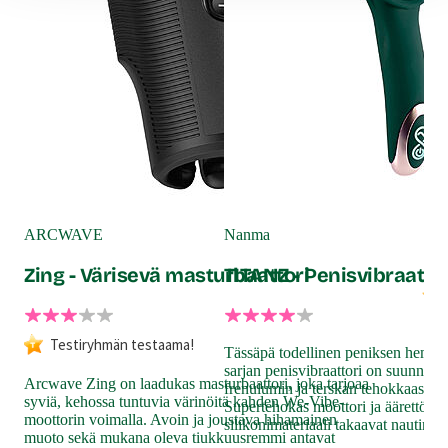
Väri: Musta
Lähetyspaketin koko: 30 x 21 x 13 cm
Lähetyksen paino: ~ 0.5 kg
SO
Me
ARCWAVE
Nanma
Zing - Värisevä masturbaattori
TITANZ - Penisvibraatto
Etsi
Testiryhmän testaama!
mut
Tässäpä todellinen peniksen hemmot
kum
sarjan penisvibraattori on suunnitel
Arcwave Zing on laadukas masturbaattori, joka tarjoaa
mon
frenulumin ja terskan tehokkaaseen 
syviä, kehossa tuntuvia värinöitä kahden We-Vibe-
on 
Supertehokas moottori ja äärettömä
moottorin voimalla. Avoin ja joustava hihamainen
mult
silikonimateriaali takaavat nautinno
muoto sekä mukana oleva tiukkuusremmi antavat