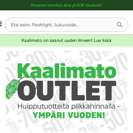
Ostoskassin kuvaus lukijalle
Ilmainen toimitus aina yli 60€ tilauksiin!
Kaalimato on saanut uuden ilmeen! Lue lisää