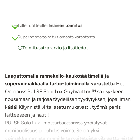
Tälle tuotteelle
ilmainen toimitus
Supernopea toimitus omasta varastosta
Toimitusaika-arvio ja lisätiedot
Langattomalla rannekello-kaukosäätimellä ja
supervoimakkaalla turbo-toiminnolla varustettu
Hot
Octopuss PULSE Solo Lux Guybraattori™ saa sykkeen
nousemaan ja tarjoaa täydellisen tyydytyksen, jopa ilman
käsiä! Käynnistä virta, asetu mukavasti, työnnä penis
laitteeseen ja nauti!
PULSE Solo Lux -masturbaattorissa yhdistyvät
monipuolisuus ja puhdas voima. Se on
yksi
voimakkaimmista miehille tarkoitetuista vibraattoreista!