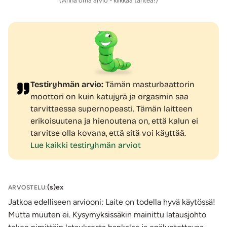
(Anna oma arvio - klikkaa tähteä!)
elämäsi, sillä tätä laitetta käytettäessä peniksen ei tarvitse
olla erektiossa.
PULSE Solon
käteensopiva, avoin muotoilu sekä joustava
materiaali
tekevät tästä masturbaattorista erittäin
mukavan käyttää ja sopivan monenkokoisille miehille.
PULSE Solon
joustavat siivekkeet
sekä muu ihoa vasten
tulevat osat on valmistettu
Testiryhmän arvio:
Tämän masturbaattorin
laadukkaasta,
jämäkästä ja
moottori on kuin katujyrä ja orgasmin saa
miellyttävän pehmeästä silikonista
. Kohouman lisäksi
tarvittaessa supernopeasti. Tämän laitteen
tunnelissa on stimuloivia poikittaisjuomuja. Tämä
vesitiivis
erikoisuutena ja hienoutena on, että kalun ei
nautintolaite
on mahtavaa suihkuseuraa (huom. vain laite,
tarvitse olla kovana, että sitä voi käyttää.
ei kaukosäädin).
Lue kaikki testiryhmän arviot
PULSE Solon käyttäjät ovat kuvailleet, että se tuottaa
tunteen, kuin masturboisi ensimmäistä kertaa!
ennenkokemattoman WOW-fiiliksen!
orgasmin, joka tuntuu kestävän ensi viikolle saakka!
(s)ex
ARVOSTELU:
ennenkokemattoman orgasmin, joka saa koko kropan
Jatkoa edelliseen arviooni: Laite on todella hyvä käytössä!
hermopäätteet kihelmöimään ja tanssahtelemaan!
Mutta muuten ei. Kysymyksissäkin mainittu latausjohto