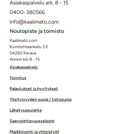
Asiakaspalvelu ark. 8 - 15
0400-380566
info@kaalimato.com
Noutopiste ja toimisto
Kaalimato.com
Kumitehtaankatu 5 E
04260 Kerava
Arkisin klo 8 - 15
Asiakaspalvelu
Toimitus
Palautukset ja hyvitykset
Yksityisyyden suoja / tietosuoja
Lähetysseuranta
Saavutettavuusseloste
Markkinointi ja yhteistyöt