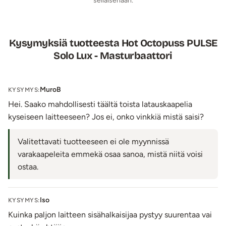
sellaisenaan.
painiketta n. 2 sek. ajan värinäohjelmat käynnistyvät,
lyhyillä painalluksilla ne vaihtuvat seuraavaan. Ohjelmien
voimakkuutta säädetään + ja - -painikkeilla ja kruunulla
Kysymyksiä tuotteesta Hot Octopuss PULSE
merkitty painike käynnistää turbo-toiminnon. Ohjelmat
Solo Lux - Masturbaattori
sammuvat painamalla ympyrällä merkittyä painiketta n. 2
sek. ajan. Muista lopuksi sammuttaa laitteen virta.
Virran loppuessa PULSE Solo Lux
ladataan kätevästi sen
MuroB
KYSYMYS:
omalla, magneettisesti kiinnittyvällä USB-kaapelilla
.
Hei. Saako mahdollisesti täältä toista latauskaapelia
Koska laite on niin tehokas, saat yhdellä latauksella monta
kyseiseen laitteeseen? Jos ei, onko vinkkiä mistä saisi?
nautintohetkeä.
Huom.
Jos USB-kaapelin magneettinavat eivät kiinnity
Valitettavati tuotteeseen ei ole myynnissä
kunnolla laitteen magneettinapoihin tai akku ei ala
varakaapeleita emmekä osaa sanoa, mistä niitä voisi
latautua, puhdista napojen pinnat ja aktivoi latauskaapelin
ostaa.
magneettinavat kiinnittämällä ne hetkeksi johonkin
metalliseen pintaan.
Pese vesitiivis tuote miedolla saippuavedellä ja desinfioi
Iso
KYSYMYS:
halutessasi erotiikkavälineille tarkoitetulla
Kuinka paljon laitteen sisähalkaisijaa pystyy suurentaa vai
puhdistusaineella. Kaukosäätimen silikoniremmin voi pestä