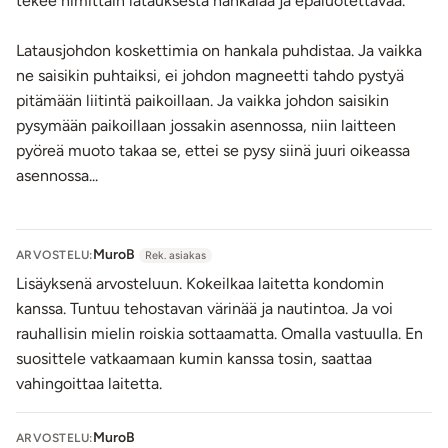
tekee nimittäin latauksesta hankalaa ja epäluotettavaa.
PULSE Solo Lux -mallin erikoisuudet
PULSE Solo -sarjan luksusmallissa on
rannekellolta
Latausjohdon koskettimia on hankala puhdistaa. Ja vaikka
näyttävä, silikoninen kaukosäädin
, joka tekee homman
ne saisikin puhtaiksi, ei johdon magneetti tahdo pystyä
entistäkin helpommiksi. Koska kaukosäädin on ranteessasi
pitämään liitintä paikoillaan. Ja vaikka johdon saisikin
kiinni, ei tarvitse pelätä sen putomista kesken touhujen. Ja
pysymään paikoillaan jossakin asennossa, niin laitteen
kun säätimestä ei tarvitse pidellä kiinni, vapautuvat kätesi
pyöreä muoto takaa se, ettei se pysy siinä juuri oikeassa
johonkin muuhun kivaan. Kaukosäädinrannekkeessa on
4
asennossa...
kookasta ja selkeää painiketta
.
Lisäksi Lux-mallissa on
hurjan tehokas turbo-toiminto
,
joka tarkoittaa 4450 kierrosta sekunnissa pelkkää
MuroB
ARVOSTELU:
Rek. asiakas
voimaa!
Pikkuvarpaiden kynsissä asti tuntuvan toiminnon
Lisäyksenä arvosteluun. Kokeilkaa laitetta kondomin
saa käyntiin helposti vain napin painalluksella!
kanssa. Tuntuu tehostavan värinää ja nautintoa. Ja voi
Käyttöohje:
rauhallisin mielin roiskia sottaamatta. Omalla vastuulla. En
Hot Octopuss PULSE Solo Lux -masturbaattoria voidaan
suosittele vatkaamaan kumin kanssa tosin, saattaa
käyttää kahdella tavalla:
vahingoittaa laitetta.
tavallisen masturbaattorin tapaan liukuvoiteen kanssa,
laitetta edestakaisin liikutellen.
MuroB
ARVOSTELU: