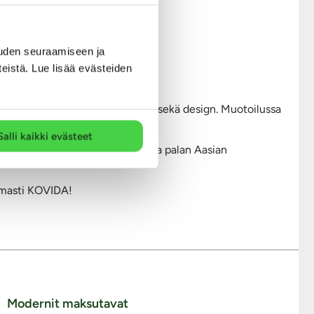
uden seuraamiseen ja
teistä. Lue lisää evästeiden
hdistyvät huipputeknologia, laatu sekä design. Muotoilussa
Salli kaikki evästeet
imato onkin ottanut valikoimiinsa palan Aasian
ttomasti KOVIDA!
Modernit maksutavat