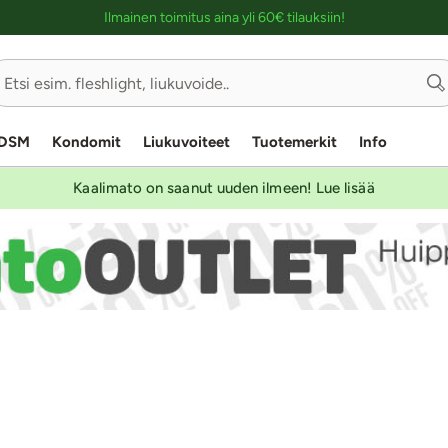
Ostoskassin kuvaus lukijalle
Ilmainen toimitus aina yli 60€ tilauksiin!
DSM
Kondomit
Liukuvoiteet
Tuotemerkit
Info
Kaalimato on saanut uuden ilmeen! Lue lisää