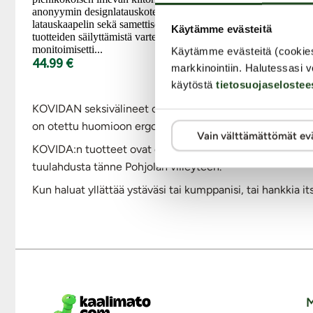
anonyymin designlatauskotelon, USB-C-
latauskaapelin sekä samettisen pussukan
Käytämme evästeitä
tuotteiden säilyttämistä varten. Täydellinen
monitoimisetti...
Käytämme evästeitä (cookie
44.99 €
markkinointiin. Halutessasi v
käytöstä
tietosuojaselostee
KOVIDAN seksivälineet ovat ihanan pirteitä, leikkisiä ja 
on otettu huomioon ergonomia, pehmeiden ja kaarevien 
Vain välttämättömät ev
KOVIDA:n tuotteet ovat erittäin suosittuja Japanissa, Ko
tuulahdusta tänne Pohjolan viileyteen.
Kun haluat yllättää ystäväsi tai kumppanisi, tai hankkia it
M