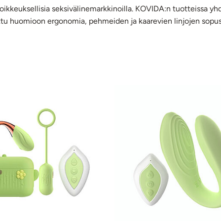
poikkeuksellisia seksivälinemarkkinoilla. KOVIDA:n tuotteissa yh
ettu huomioon ergonomia, pehmeiden ja kaarevien linjojen sopu