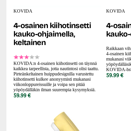
KOVIDA
KOVIDA
4-osainen kiihotinsetti
4-osain
kauko-ohjaimella,
kauko-o
keltainen
Raikkaan vihr
4-osainen kii
mukanasi viik
KOVIDA:n 4-osainen kiihotinsetti on täynnä
yöpöydälläs
kaikkea tarpeellista, jotta nautintosi olisi taattu.
KOVIDA-bränd
Pirteänkeltainen huippudesignilla varustettu
59.99 €
kiihotinsetti kulkee anonyymisti mukanasi
viikonloppureissuille ja voipa sen pitää
yöpöydälläkin ilman suurempia kysymyksiä.
59.99 €