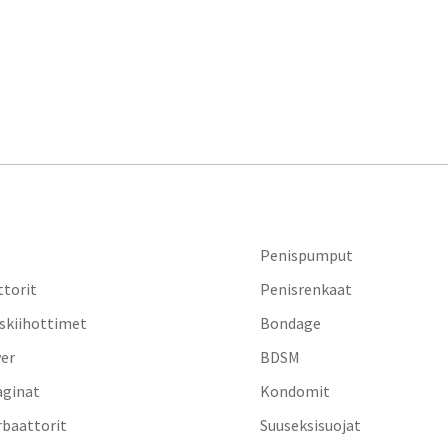
Penispumput
ttorit
Penisrenkaat
iskiihottimet
Bondage
yer
BDSM
aginat
Kondomit
baattorit
Suuseksisuojat