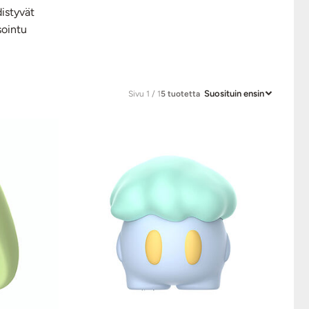
distyvät
sointu
Suosituin ensin
Sivu 1 / 1
5 tuotetta