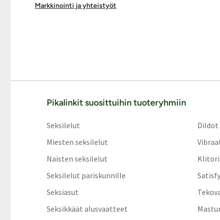
Markkinointi ja yhteistyöt
Pikalinkit suosittuihin tuoteryhmiin
Seksilelut
Dildot
Miesten seksilelut
Vibraa
Naisten seksilelut
Klitor
Seksilelut pariskunnille
Satisf
Seksiasut
Tekov
Seksikkäät alusvaatteet
Mastur