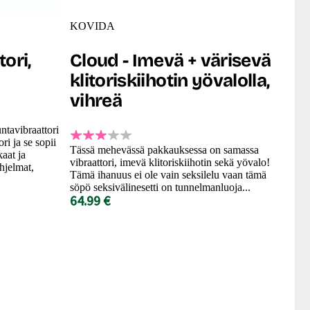
KOVIDA
ori,
Cloud - Imevä + värisevä
klitoriskiihotin yövalolla,
vihreä
tavibraattori
ri ja se sopii
Tässä mehevässä pakkauksessa on samassa
aat ja
vibraattori, imevä klitoriskiihotin sekä yövalo!
hjelmat,
Tämä ihanuus ei ole vain seksilelu vaan tämä
söpö seksivälinesetti on tunnelmanluoja...
64.99 €