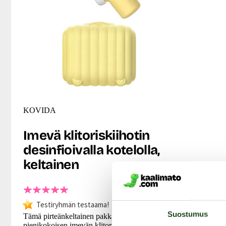
KOVIDA
Imevä klitoriskiihotin
desinfioivalla kotelolla,
keltainen
Testiryhmän testaama!
Suostumus
Tämä pirteänkeltainen pakkaus sisältää
pienikokoisen imevän klitoriskiihottimen,