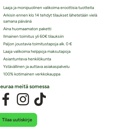
Laaja ja monipuolinen valikoima eroottisia tuotteita
Arkisin ennen klo 14 tehdyt tilaukset lähetetään vielä
samana päivänä
Aina huomaamaton paketti
Ilmainen toimitus yli 60€ tilauksiin
Paljon joustavia toimitustapoja alk. 0 €
Laaja valikoima helppoja maksutapoja
Asiantunteva henkilökunta
Ystävällinen ja auttava asiakaspalvelu
100% kotimainen verkkokauppa
euraa meitä somessa
Tilaa uutiskirje