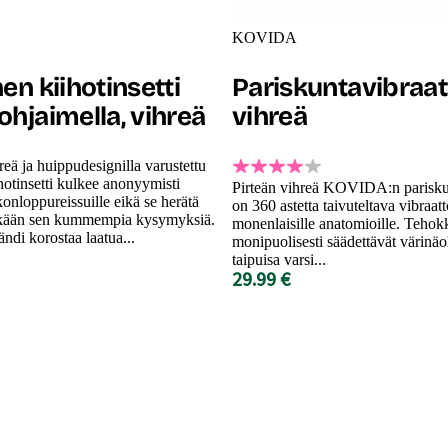
KOVIDA
en kiihotinsetti
Pariskuntavibraatt
hjaimella, vihreä
vihreä
eä ja huippudesignilla varustettu
hotinsetti kulkee anonyymisti
Pirteän vihreä KOVIDA:n pariskun
onloppureissuille eikä se herätä
on 360 astetta taivuteltava vibraatto
ikään sen kummempia kysymyksiä.
monenlaisille anatomioille. Tehokk
i korostaa laatua...
monipuolisesti säädettävät värinäo
taipuisa varsi...
29.99 €