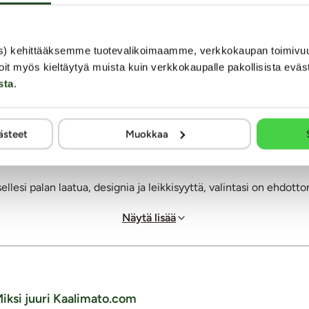
s) kehittääksemme tuotevalikoimaamme, verkkokaupan toimivu
oit myös kieltäytyä muista kuin verkkokaupalle pakollisista eväs
sta
.
poikkeuksellisia seksivälinemarkkinoilla. KOVIDA:n tuotteissa y
linjojen sopusointu sekä anonyymi ulkonäkö.
ästeet
Muokkaa
reassa sekä Kiinassa nuorten aikuisten keskuudessa ja siksi Kaal
sellesi palan laatua, designia ja leikkisyyttä, valintasi on ehdo
Näytä lisää
iksi juuri Kaalimato.com