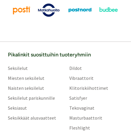
Pikalinkit suosittuihin tuoteryhmiin
Seksilelut
Dildot
Miesten seksilelut
Vibraattorit
Naisten seksilelut
Klitoriskiihottimet
Seksilelut pariskunnille
Satisfyer
Seksiasut
Tekovaginat
Seksikkäät alusvaatteet
Masturbaattorit
Fleshlight