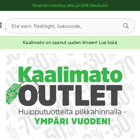
Ostoskassin kuvaus lukijalle
Ilmainen toimitus aina yli 60€ tilauksiin!
Kaalimato on saanut uuden ilmeen! Lue lisää