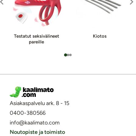
Testatut seksi­vä­li­neet
Kiotos
pa­reil­le
Asiakaspalvelu ark. 8 - 15
0400-380566
info@kaalimato.com
Noutopiste ja toimisto