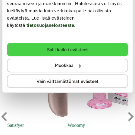
Muut asiakkaat ostivat
seuraamiseen ja markkinointiin. Halutessasi voit myös
kieltäytyä muista kuin verkkokaupalle pakollisista
evästeistä. Lue lisää evästeiden
YKSINOIKEUS
KESTOETUTUOTE
käytöstä
tietosuojaselosteesta
.
Salli kaikki evästeet
Muokkaa
Vain välttämättömät evästeet
SO
Nr
Satisfyer
Wooomy