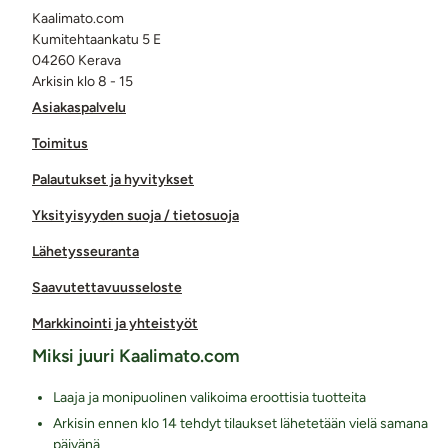
Kaalimato.com
Kumitehtaankatu 5 E
04260 Kerava
Arkisin klo 8 - 15
Asiakaspalvelu
Toimitus
Palautukset ja hyvitykset
Yksityisyyden suoja / tietosuoja
Lähetysseuranta
Saavutettavuusseloste
Markkinointi ja yhteistyöt
Miksi juuri Kaalimato.com
Laaja ja monipuolinen valikoima eroottisia tuotteita
Arkisin ennen klo 14 tehdyt tilaukset lähetetään vielä samana
päivänä