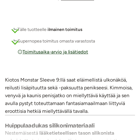
Tälle tuotteelle
ilmainen toimitus
Supernopea toimitus omasta varastosta
Toimitusaika-arvio ja lisätiedot
Kiotos Monstar Sleeve 9:llä saat eläimellistä ulkonäköä,
reilusti lisäpituutta sekä -paksuutta penikseesi. Kimmoisa,
venyvä ja kaunis penisjatko on miellyttävä käyttää ja sen
avulla pystyt toteuttamaan fantasiamaailmaan liittyviä
eroottisia hetkiä miellyttävällä tavalla.
Huippulaadukas silikonimateriaali
Nestemäisestä
lääketieteellisen tason silikonista