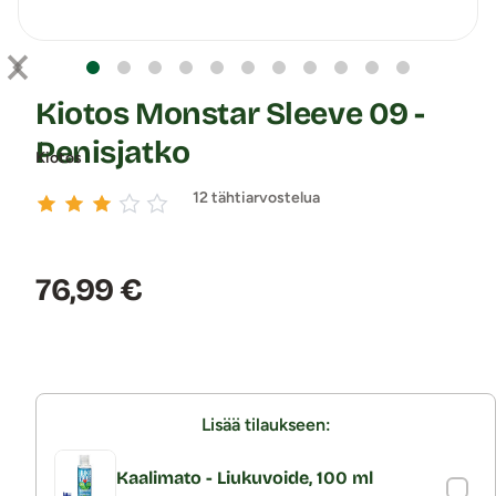
Kiotos Monstar Sleeve 09 -
Penisjatko
Kiotos
12 tähtiarvostelua
Hinta:
76,99 €
Lisää tilaukseen:
Kaalimato - Liukuvoide, 100 ml