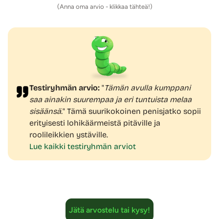
(Anna oma arvio - klikkaa tähteä!)
puristaa juuri sopivasti
muotoutuen omiin mittoihin ja
puristuksen ansiosta erektio myös pysyy paremmin
voimissaan.
Pese tuote miedolla saippuavedellä ja taputtele kuivaksi
nukkaamattomalla liinalla. Käytä tuotteen kanssa
vesipohjaisia
liukuvoiteita
.
Testiryhmän arvio:
"
Tämän avulla kumppani
Tuotetiedot:
saa ainakin suurempaa ja eri tuntuista melaa
Materiaali: 100% Silikoni
sisäänsä.
" Tämä suurikokoinen penisjatko sopii
Tuotteen kokopituus: 21 cm
erityisesti lohikäärmeistä pitäville ja
Tuotteen sisäpituus: 16 cm
roolileikkien ystäville.
Ulkohalkaisija max. 6 cm (kivesten kohdalta)
Lue kaikki testiryhmän arviot
Sisähalkaisija: 3 cm (venyy reilusti)
Kivesrenkaan sisähalkaisija (levossa): 3,5 cm (venyy
reilusti)
Vesitiivis
Paino: 295 g
Jätä arvostelu tai kysy!
Väri: Monivärinen