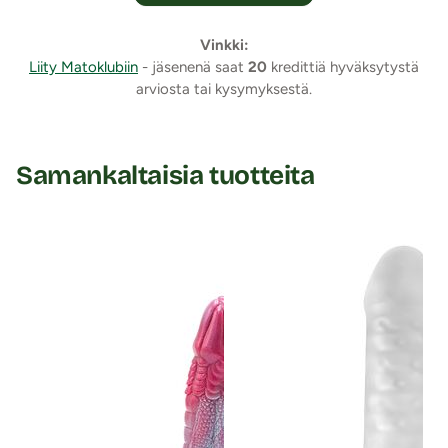
Lähetyspaketin koko: 30 x 21 x 8 cm
Lähetyksen paino: ~ 0.5 kg
Vinkki:
Liity Matoklubiin
- jäsenenä saat
20
kredittiä hyväksytystä
arviosta tai kysymyksestä.
Samankaltaisia tuotteita