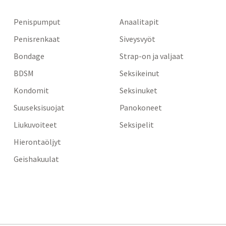
Penispumput
Anaalitapit
Penisrenkaat
Siveysvyöt
Bondage
Strap-on ja valjaat
BDSM
Seksikeinut
Kondomit
Seksinuket
Suuseksisuojat
Panokoneet
Liukuvoiteet
Seksipelit
Hierontaöljyt
Geishakuulat