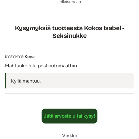
sellaisenaan.
Tuotetiedot:
Materiaali: TPR (sisältää kumia)
Koko (p x l x k): 26 cm x 15 cm x 19 cm
Kysymyksiä tuotteesta Kokos Isabel -
Insertin pituus: 17 cm
Seksinukke
Suuaukon sisähalkaisija: noin 1 cm (venyy reilusti)
Paino: 2,3 kg
Laatikon koko: 28 cm x 17 cm x 21 cm
Kona
KYSYMYS:
Väri: Vaalea
Mahtuuko lelu postiautomaattiin
Lähetyspaketin koko: jopa noin 58 x 38 x 48 cm.
HUOM: Iso pakkaus!
Kyllä mahtuu.
Lähetyksen paino: ~ 2 kg
Jätä arvostelu tai kysy!
Vinkki: