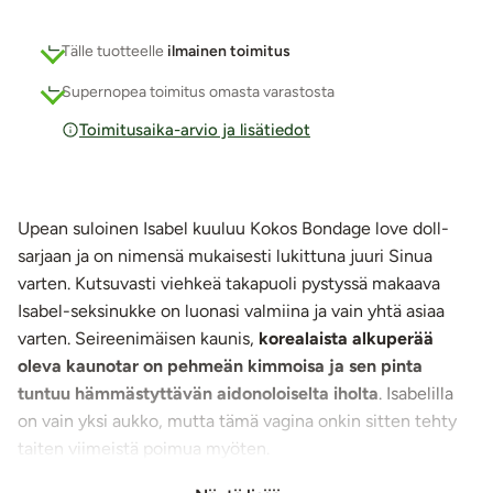
Tälle tuotteelle
ilmainen toimitus
Supernopea toimitus omasta varastosta
Toimitusaika-arvio ja lisätiedot
Upean suloinen Isabel kuuluu Kokos
Bondage love doll
-
sarjaan ja on nimensä mukaisesti lukittuna juuri Sinua
varten. Kutsuvasti viehkeä takapuoli pystyssä makaava
Isabel-seksinukke on luonasi valmiina ja vain yhtä asiaa
varten. Seireenimäisen kaunis,
korealaista alkuperää
oleva kaunotar on pehmeän kimmoisa ja sen pinta
tuntuu hämmästyttävän aidonoloiselta iholta
. Isabelilla
on vain yksi aukko, mutta tämä vagina onkin sitten tehty
taiten viimeistä poimua myöten.
Seksinukke painaa 2,3 kiloa, joten sen on pienempi kuin