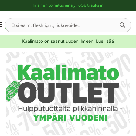
Ostoskassin kuvaus lukijalle
Ilmainen toimitus aina yli 60€ tilauksiin!
Kaalimato on saanut uuden ilmeen! Lue lisää