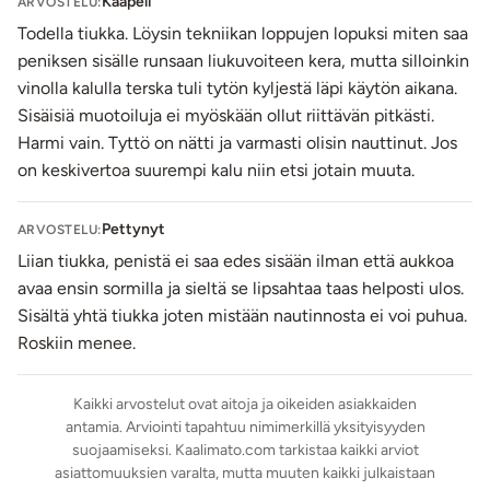
Kaapeli
ARVOSTELU:
noin 17 senttiä pitkä.
Erilaiset mutkat, uurteet, poimut
Todella tiukka. Löysin tekniikan loppujen lopuksi miten saa
sekä nystyrät tuottavat ihanaa puristusta ja
peniksen sisälle runsaan liukuvoiteen kera, mutta silloinkin
stimulaatiota penikseen
. Kun vesipohjaista liukuvoidetta
vinolla kalulla terska tuli tytön kyljestä läpi käytön aikana.
on riittämiin, saat Isabelin kanssa ainutlaatuiset kyydit,
Sisäisiä muotoiluja ei myöskään ollut riittävän pitkästi.
vaikka jalkateristä tai terhakoista rinnoista kiinni pitämällä.
Harmi vain. Tyttö on nätti ja varmasti olisin nauttinut. Jos
TPR on materiaalina kimmoisa, joustava ja aina
on keskivertoa suurempi kalu niin etsi jotain muuta.
huoneenlämpöinen. TPR sisältää pienen määrän kumia,
joten emme suosittele tätä tuotetta kumiallergikoille.
TPR-materiaalista valmistetun tuotteen päälipinta on
Pettynyt
ARVOSTELU:
helppo puhdistaa miedolla saippua vedellä ja taputella
Liian tiukka, penistä ei saa edes sisään ilman että aukkoa
kuivaksi nukkaamattomalla liinalla. Inserttiä kuivatessa ota
avaa ensin sormilla ja sieltä se lipsahtaa taas helposti ulos.
ohut liina sormesi ympärille ja kuivaa insertit hyvin.
Sisältä yhtä tiukka joten mistään nautinnosta ei voi puhua.
Suihkauta kuivaamisen jälkeen inserttiin erotiikkavälineille
Roskiin menee.
tarkoitettua puhdistusainetta. Sivele tuotteen pintaan
pesun jälkeen hoitopuuteria, näin saat nauttia
Kaikki arvostelut ovat aitoja ja oikeiden asiakkaiden
masturbaattoristasi pidempään. Säilytä pölyltä, lialta ja
antamia. Arviointi tapahtuu nimimerkillä yksityisyyden
suoralta auringonvalolta suojattuna vaikka omassa
suojaamiseksi. Kaalimato.com tarkistaa kaikki arviot
laatikossaan.
asiattomuuksien varalta, mutta muuten kaikki julkaistaan