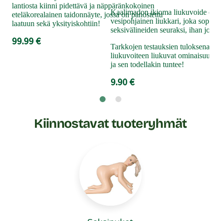
lantiosta kiinni pidettävä ja näppäränkokoinen
pit
Kaalimadon ikioma liukuvoide on lo
eteläkorealainen taidonnäyte, jossa on panostettu
liu
vesipohjainen liukkari, joka sopii se
laatuun sekä yksityiskohtiin!
kan
seksivälineiden seuraksi, ihan jokais
klii
99.99 €
Tarkkojen testauksien tuloksena Ka
19
liukuvoiteen liukuvat ominaisuude
ja sen todellakin tuntee!
9.90 €
Kiinnostavat tuoteryhmät