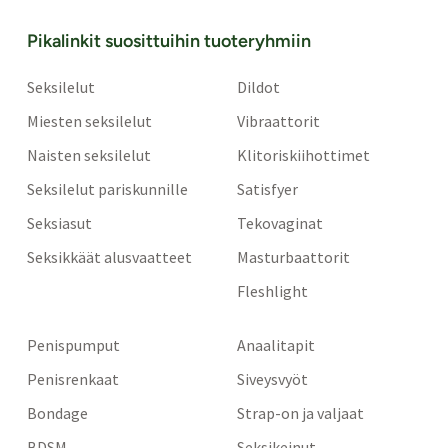
Pikalinkit suosittuihin tuoteryhmiin
Seksilelut
Dildot
Miesten seksilelut
Vibraattorit
Naisten seksilelut
Klitoriskiihottimet
Seksilelut pariskunnille
Satisfyer
Seksiasut
Tekovaginat
Seksikkäät alusvaatteet
Masturbaattorit
Fleshlight
Penispumput
Anaalitapit
Penisrenkaat
Siveysvyöt
Bondage
Strap-on ja valjaat
BDSM
Seksikeinut