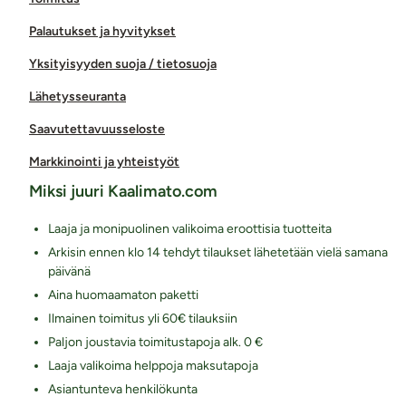
Palautukset ja hyvitykset
Yksityisyyden suoja / tietosuoja
Lähetysseuranta
Saavutettavuusseloste
Markkinointi ja yhteistyöt
Miksi juuri Kaalimato.com
Laaja ja monipuolinen valikoima eroottisia tuotteita
Arkisin ennen klo 14 tehdyt tilaukset lähetetään vielä samana
päivänä
Aina huomaamaton paketti
Ilmainen toimitus yli 60€ tilauksiin
Paljon joustavia toimitustapoja alk. 0 €
Laaja valikoima helppoja maksutapoja
Asiantunteva henkilökunta