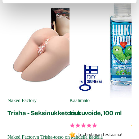
Joy
Aq
Naked Factory
Kaalimato
li
Trisha - Seksinukketorso
Liukuvoide, 100 ml
Testiryhmän testaama!
Naked Factoryn Trisha-torso on kahdella kädellä
Aqu