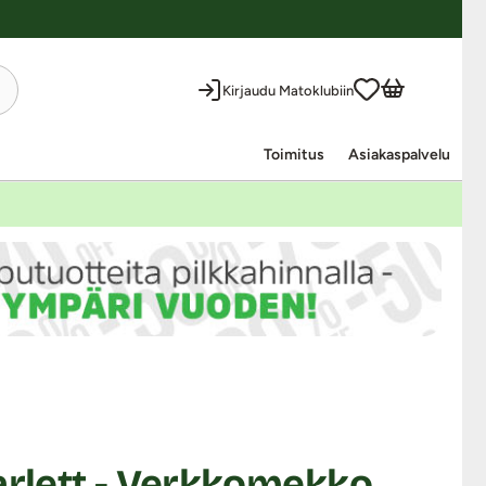
Kirjaudu Matoklubiin
Toimitus
Asiakaspalvelu
arlett - Verkkomekko