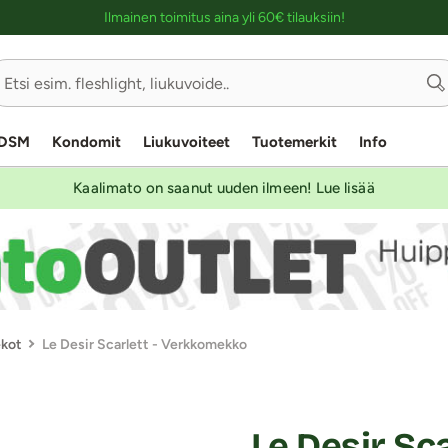
Ostoskassin kuvaus lukijalle
Ilmainen toimitus aina yli 60€ tilauksiin!
DSM
Kondomit
Liukuvoiteet
Tuotemerkit
Info
Kaalimato on saanut uuden ilmeen! Lue lisää
kot
Le Desir Scarlett - Verkkomekko
Le Desir Sc