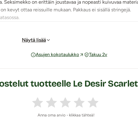
a. Seksimekko on erittäin joustavaa ja nopeasti kuivuvaa materia
 on kevyt ottaa reissuille mukaan. Pakkaus ei sisällä stringejä.
katasossa.
Näytä lisää
Asujen kokotaulukko
Takuu 2v
stelut tuotteelle Le Desir Scarl
Anna oma arvio - klikkaa tähteä!