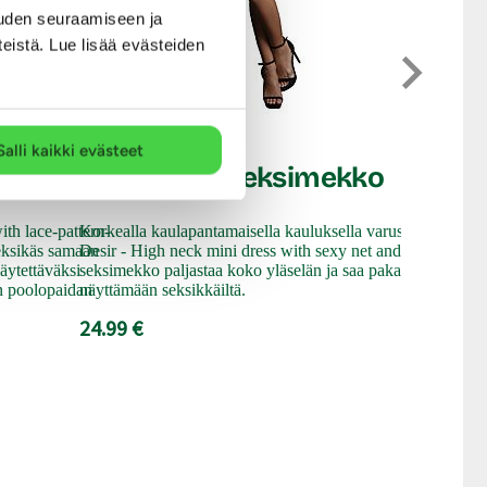
uden seuraamiseen ja
teistä. Lue lisää evästeiden
Leg Avenue
Lurex 
Le Desir
Salli kaikki evästeet
kko
Marianne - Seksimekko
Ihastuttava 
seksimekko 
asu joka puke
th lace-pattern-
Korkealla kaulapantamaisella kauluksella varustettu Le
seksikkääse
eksikäs samaan
Desir - High neck mini dress with sexy net and lace-
seksimekko o
äytettäväksi
seksimekko paljastaa koko yläselän ja saa pakarat
läpikuultavas
n poolopaidan
näyttämään seksikkäiltä.
43.99 €
24.99 €