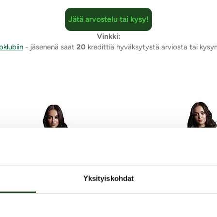
Jätä arvostelu tai kysy!
Vinkki:
oklubiin
- jäsenenä saat
20
kredittiä hyväksytystä arviosta tai kys
Yksityiskohdat