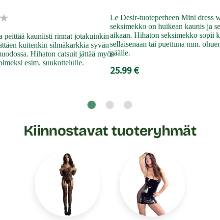
Le Desir-tuoteperheen Mini dress wi
seksimekko on huikean kaunis ja s
aikaan. Hihaton seksimekko sopii k
 peittää kauniisti rinnat jotakuinkin
sellaisenaan tai puettuna mm. ohue
ttäen kuitenkin silmäkarkkia syvän
päälle.
uodossa. Hihaton catsuit jättää myös
oimeksi esim. suukottelulle.
25.99 €
Kiinnostavat tuoteryhmät