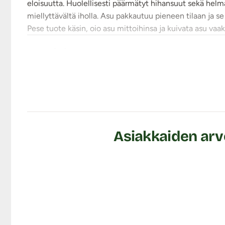
eloisuutta. Huolellisesti päärmätyt hihansuut sekä helm
miellyttävältä iholla. Asu pakkautuu pieneen tilaan ja se
Pese tuote käsin, oio asu mittoihinsa ja kuivata asu vaa
Tuotetiedot:
Materiaali: 92% Nylon, 8% spandex
Koko: S-XL
Käsinpesu 30 asteessa
Ei rumpukuivausta
Ei valkaisua
Ei silitystä
Asiakkaiden arvo
Väri: Musta
Lähetyspaketin koko: 20 x 11 x 9 cm
Lähetyksen paino: ~ 0.5 kg