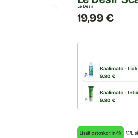
Le Desir
Hinta:
19,99 €
Kaalimato - Liuk
9.90 €
Kaalimato - Inti
9.90 €
Lisää ostoskoriin
Lis