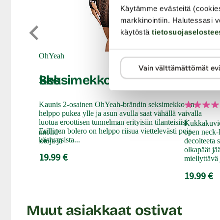
Käytämme evästeitä (cookie
markkinointiin. Halutessasi v
käytöstä
tietosuojaselostee
OhYeah
Le Desir
Vain välttämättömät ev
Seksimekko
Seksimekko
Flora
Kaunis 2-osainen OhYeah-brändin seksimekko on
helppo pukea ylle ja asun avulla saat vähällä vaivalla
luotua eroottisen tunnelman erityisiin tilanteisiisi.
s yhdistyvät
Kukkakuvioi
Erillinen bolero on helppo riisua viettelevästi pois
tionin Sexy Diamond -
open neck-l
käsivarsista...
 vartalon muotoja ja
decolteeta
onaisuuden.
olkapäät jä
19.99 €
miellyttävä
19.99 €
Muut asiakkaat ostivat