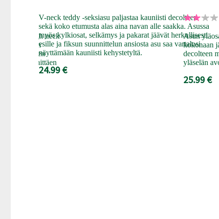
V-neck teddy -seksiasu paljastaa kauniisti decolteen
sekä koko etumusta alas aina navan alle saakka. Asussa
myös kylkiosat, selkämys ja pakarat jäävät herkullisesti
e Desir - High neck
Asun yläosa
esille ja fiksun suunnittelun ansiosta asu saa vartalosi
kertakaikkisen
kokonaan jä
näyttämään kauniisti kehystetyltä.
suuriaukkoinen
decolteen m
colteen kiinnittäen
yläselän av
24.99 €
25.99 €