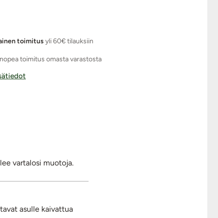
ainen toimitus
yli 60€ tilauksiin
nopea toimitus omasta varastosta
isätiedot
lee vartalosi muotoja.
avat asulle kaivattua