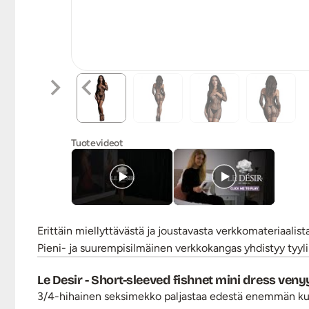
Tuotevideot
Erittäin miellyttävästä ja joustavasta verkkomateriaalis
Pieni- ja suurempisilmäinen verkkokangas yhdistyy tyyli
Le Desir - Short-sleeved fishnet mini dress venyy 
3/4-hihainen seksimekko paljastaa edestä enemmän kuin 