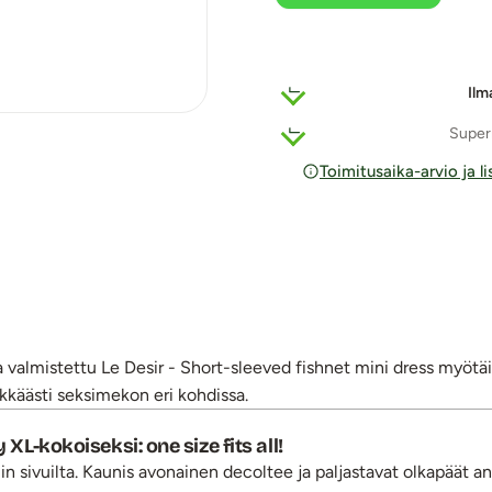
Ilm
Super
Toimitusaika-arvio ja l
ta valmistettu Le Desir - Short-sleeved fishnet mini dress myötäi
kkäästi seksimekon eri kohdissa.
XL-kokoiseksi: one size fits all!
sivuilta. Kaunis avonainen decoltee ja paljastavat olkapäät ant