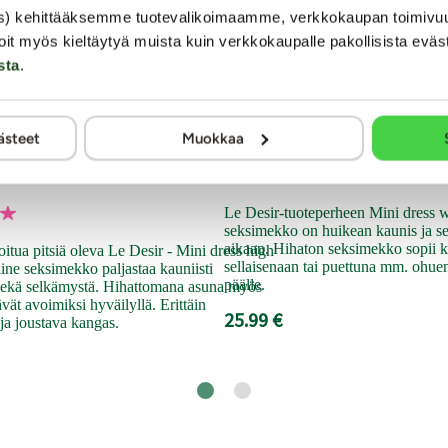
s) kehittääksemme tuotevalikoimaamme, verkkokaupan toimivu
oit myös kieltäytyä muista kuin verkkokaupalle pakollisista eväs
sta
.
Le Desir
ästeet
Muokkaa
 - Seksimekko
Hannah - Seksime
Le Desir-tuoteperheen Mini dress wi
seksimekko on huikean kaunis ja s
aikaan. Hihaton seksimekko sopii k
tua pitsiä oleva Le Desir - Mini dress high
sellaisenaan tai puettuna mm. ohue
ine seksimekko paljastaa kauniisti
päälle.
 sekä selkämystä. Hihattomana asuna myös
ävät avoimiksi hyväilyllä. Erittäin
25.99 €
 ja joustava kangas.