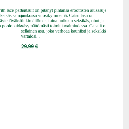
eikä tarvits
night standi
th lace-pattern-
Catsuit on pitänyt pintansa eroottisten alusasujen
tuotesuunnit
eksikäs samaan
joukossa vuosikymmeniä. Catsuitasu on
edustava Sho
äytettäväksi
tinkimättömasti aina huikean seksikäs, ohut ja
Kiinan tehta
n poolopaidan
väsymättömästi toimintavalmiudessa. Catsuit on
aikaan laadu
sellainen asu, joka verhoaa kauniisti ja seksikkäästi
29.99 €
vartalosi...
29.99 €