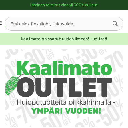
Ostoskassin kuvaus lukijalle
YKSINOIKEUS
Ilmainen toimitus aina yli 60€ tilauksiin!
Kaalimato on saanut uuden ilmeen! Lue lisää