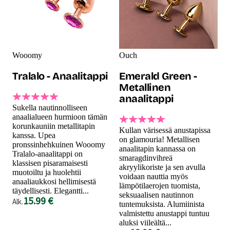
Wooomy
Ouch
Tralalo - Anaalitappi
Emerald Green -
Metallinen
anaalitappi
Sukella nautinnolliseen
anaalialueen hurmioon tämän
korunkauniin metallitapin
Kullan värisessä anustapissa
kanssa. Upea
on glamouria! Metallisen
pronssinhehkuinen Wooomy
anaalitapin kannassa on
Tralalo-anaalitappi on
smaragdinvihreä
klassisen pisaramaisesti
akryylikoriste ja sen avulla
muotoiltu ja huolehtii
voidaan nauttia myös
anaaliaukkosi hellimisestä
lämpötilaerojen tuomista,
täydellisesti. Elegantti...
seksuaalisen nautinnon
15.99 €
Alk.
tuntemuksista. Alumiinista
valmistettu anustappi tuntuu
aluksi viileältä...