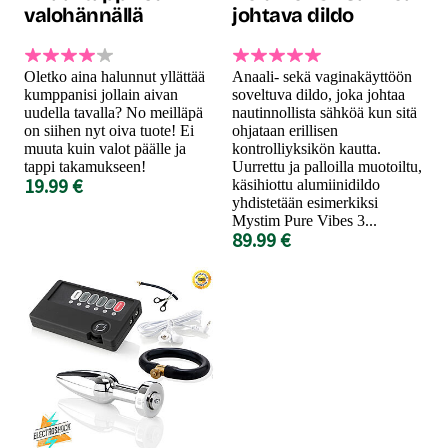
valohännällä
johtava dildo
Oletko aina halunnut yllättää
Anaali- sekä vaginakäyttöön
kumppanisi jollain aivan
soveltuva dildo, joka johtaa
uudella tavalla? No meilläpä
nautinnollista sähköä kun sitä
on siihen nyt oiva tuote! Ei
ohjataan erillisen
muuta kuin valot päälle ja
kontrolliyksikön kautta.
tappi takamukseen!
Uurrettu ja palloilla muotoiltu,
19.99 €
käsihiottu alumiinidildo
yhdistetään esimerkiksi
Mystim Pure Vibes 3...
89.99 €