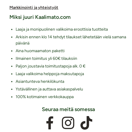
Markkinointi ja yhteistyöt
Miksi juuri Kaalimato.com
Laaja ja monipuolinen valikoima eroottisia tuotteita
Arkisin ennen klo 14 tehdyt tilaukset lähetetään vielä samana
päivänä
Aina huomaamaton paketti
Ilmainen toimitus yli 60€ tilauksiin
Paljon joustavia toimitustapoja alk. 0 €
Laaja valikoima helppoja maksutapoja
Asiantunteva henkilökunta
Ystävällinen ja auttava asiakaspalvelu
100% kotimainen verkkokauppa
Seuraa meitä somessa