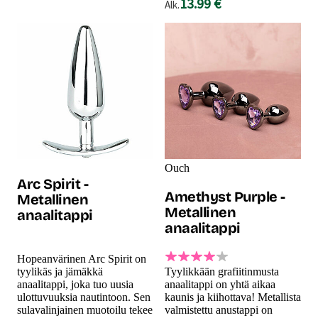
13.99 €
Alk.
Ouch
Arc Spirit -
Amethyst Purple -
Metallinen
Metallinen
anaalitappi
anaalitappi
Hopeanvärinen Arc Spirit on
tyylikäs ja jämäkkä
Tyylikkään grafiitinmusta
anaalitappi, joka tuo uusia
anaalitappi on yhtä aikaa
ulottuvuuksia nautintoon. Sen
kaunis ja kiihottava! Metallista
sulavalinjainen muotoilu tekee
valmistettu anustappi on