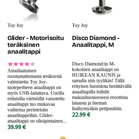
Toy Joy
Toy Joy
Glider - Motorisoitu
Disco Diamond -
teräksinen
Anaalitappi, M
anaalitappi
Disco Diamond:in M-
kokoinen anaalitappi on
Ainutlaatuinen
HUIKEAN KAUNIS ja
ruostumattomasta teräksestä
samalla niin tyylikäs! Tällä
valmistettu Toy Joy-
erityisen huomiota herättävällä
tuoteperheen anaalitappi on
anaalitapilla loihdit
myös USB-ladattava. Useilla
makuuhuoneeseesi eroottista
erilaisilla värinöillä varustettu
latausta ja hieman
anaalitappi tuo mukavaa
lisähymyäkin petipuuhiin.
vaihtelua perinteisiin
22.99 €
anaalitappeihin. Glider-
anaalitappi on sileäpintainen...
39.99 €