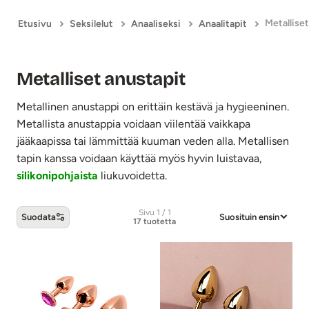
Metalliset
Etusivu
Seksilelut
Anaaliseksi
Anaalitapit
Metalliset anustapit
Metallinen anustappi on erittäin kestävä ja hygieeninen.
Metallista anustappia voidaan viilentää vaikkapa
jääkaapissa tai lämmittää kuuman veden alla. Metallisen
tapin kanssa voidaan käyttää myös hyvin luistavaa,
silikonipohjaista
liukuvoidetta.
Sivu 1 / 1
Suodata
Suosituin ensin
17 tuotetta
Metalliset anustapit -tuotteet