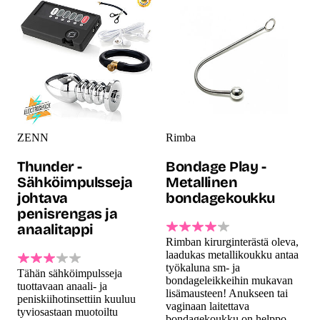
ZENN
Rimba
Thunder -
Bondage Play -
Sähköimpulsseja
Metallinen
johtava
bondagekoukku
penisrengas ja
anaalitappi
Rimban kirurginterästä oleva,
laadukas metallikoukku antaa
työkaluna sm- ja
Tähän sähköimpulsseja
bondageleikkeihin mukavan
tuottavaan anaali- ja
lisämausteen! Anukseen tai
peniskiihotinsettiin kuuluu
vaginaan laitettava
tyviosastaan muotoiltu
bondagekoukku on helppo