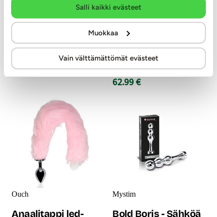
Mystim-tuotteet ovat
Salli kaikki evästeet
sähköiseen lihasstimulaatioon
Voiko enää söpönpää olla?
(EMS) perustuvia tuotteita.
Pörröinen pupun häntä
Mystim Romeo on tappi, jota
anaalitappi on ihastuttava ja
Muokkaa
voidaan käyttää sekä anaalissa
leikillinen anustappi joka saa
että emättimessä ja se soveltuu
hymyn huulille jo ihan
sekä miehelle että naiselle.
pelkällä ulkomuodollaan!
Vain välttämättömät evästeet
Romeo on valmistettu
26.99 €
muovista ja alumiinista.
62.99 €
Ouch
Mystim
Anaalitappi led-
Bold Boris - Sähköä