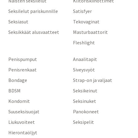
Naisten seksilelut
Klitoriskiihottimet
Seksilelut pariskunnille
Satisfyer
Seksiasut
Tekovaginat
Seksikkäät alusvaatteet
Masturbaattorit
Fleshlight
Penispumput
Anaalitapit
Penisrenkaat
Siveysvyöt
Bondage
Strap-on ja valjaat
BDSM
Seksikeinut
Kondomit
Seksinuket
Suuseksisuojat
Panokoneet
Liukuvoiteet
Seksipelit
Hierontaöljyt