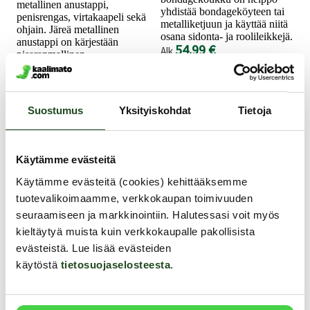
metallinen anustappi,
yhdistää bondageköyteen tai
penisrengas, virtakaapeli sekä
metalliketjuun ja käyttää niitä
ohjain. Järeä metallinen
osana sidonta- ja roolileikkejä.
anustappi on kärjestään
54.99 €
Alk.
pisaranmallinen.
69.99 €
Suostumus
Yksityiskohdat
Tietoja
Käytämme evästeitä
Käytämme evästeitä (cookies) kehittääksemme
tuotevalikoimaamme, verkkokaupan toimivuuden
seuraamiseen ja markkinointiin. Halutessasi voit myös
ZENN
Mystim
kieltäytyä muista kuin verkkokaupalle pakollisista
evästeistä. Lue lisää evästeiden
Deluxe - Pupun
Romeo - Sähköä
käytöstä
tietosuojaselosteesta
.
häntä anaalitappi,
johtava anaalitappi
musta