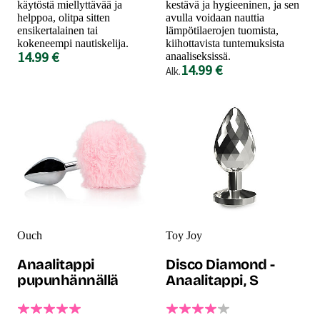
käytöstä miellyttävää ja
kestävä ja hygieeninen, ja sen
helppoa, olitpa sitten
avulla voidaan nauttia
ensikertalainen tai
lämpötilaerojen tuomista,
kokeneempi nautiskelija.
kiihottavista tuntemuksista
14.99 €
anaaliseksissä.
14.99 €
Alk.
Ouch
Toy Joy
Anaalitappi
Disco Diamond -
pupunhännällä
Anaalitappi, S