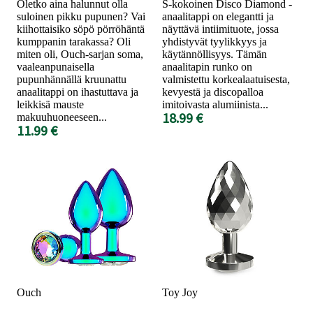
Oletko aina halunnut olla
S-kokoinen Disco Diamond -
suloinen pikku pupunen? Vai
anaalitappi on elegantti ja
kiihottaisiko söpö pörröhäntä
näyttävä intiimituote, jossa
kumppanin tarakassa? Oli
yhdistyvät tyylikkyys ja
miten oli, Ouch-sarjan soma,
käytännöllisyys. Tämän
vaaleanpunaisella
anaalitapin runko on
pupunhännällä kruunattu
valmistettu korkealaatuisesta,
anaalitappi on ihastuttava ja
kevyestä ja discopalloa
leikkisä mauste
imitoivasta alumiinista...
18.99 €
makuuhuoneeseen...
11.99 €
Ouch
Toy Joy