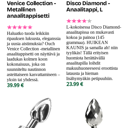
Venice Collection -
Disco Diamond -
Metallinen
Anaalitappi, L
anaalitappisetti
L-kokoisessa Disco Diamond-
anaalitapissa on mukavasti
Haluatko tuoda leikkiin
kokoa ja painoa (145
ripauksen luksusta, eleganssia
grammaa). HUIKEAN
ja uusia aistimuksia? Ouch
KAUNIS ja samalla ah! niin
Venice Collection -metallinen
tyylikäs! Tällä erityisen
anaalitappisetti on näyttävä ja
huomiota herättävällä
laadukas kolmen koon
anaalitapilla loihdit
kokonaisuus, joka on
makuuhuoneeseesi eroottista
suunniteltu nautinnon
latausta ja hieman
asteittaiseen kasvattamiseen –
lisähymyäkin petipuuhiin.
yksin tai yhdessä.
23.99 €
39.99 €