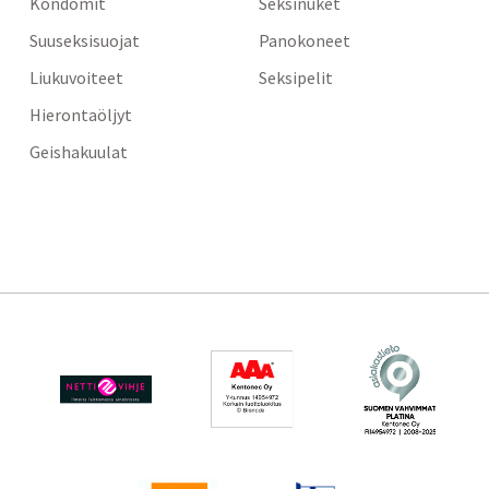
Kondomit
Seksinuket
Suuseksisuojat
Panokoneet
Liukuvoiteet
Seksipelit
Hierontaöljyt
Geishakuulat