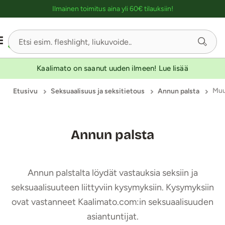
Ostoskassin kuvaus lukijalle
Ilmainen toimitus aina yli 60€ tilauksiin!
Kaalimato on saanut uuden ilmeen! Lue lisää
Mu
Etusivu
Seksuaalisuus ja seksitietous
Annun palsta
Annun palsta
Annun palstalta löydät vastauksia seksiin ja
seksuaalisuuteen liittyviin kysymyksiin. Kysymyksiin
ovat vastanneet Kaalimato.com:in seksuaalisuuden
asiantuntijat.