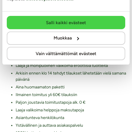
Palautukset ja hyvitykset
Yksityisyyden suoja / tietosuoja
Salli kaikki evästeet
Lähetysseuranta
Saavutettavuusseloste
Muokkaa
Markkinointi ja yhteistyöt
Miksi juuri Kaalimato.com
Vain välttämättömät evästeet
Laaja ja monipuolinen valikoima eroottisia tuotteita
Arkisin ennen klo 14 tehdyt tilaukset lähetetään vielä samana
päivänä
Aina huomaamaton paketti
Ilmainen toimitus yli 60€ tilauksiin
Paljon joustavia toimitustapoja alk. 0 €
Laaja valikoima helppoja maksutapoja
Asiantunteva henkilökunta
Ystävällinen ja auttava asiakaspalvelu