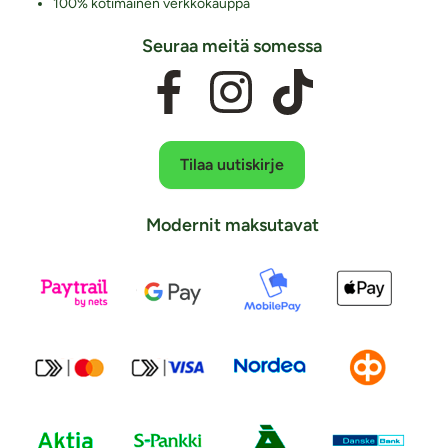
100% kotimainen verkkokauppa
Seuraa meitä somessa
Tilaa uutiskirje
Modernit maksutavat