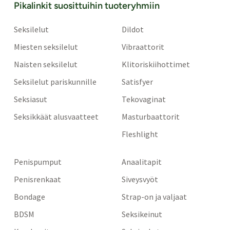
Pikalinkit suosittuihin tuoteryhmiin
Seksilelut
Dildot
Miesten seksilelut
Vibraattorit
Naisten seksilelut
Klitoriskiihottimet
Seksilelut pariskunnille
Satisfyer
Seksiasut
Tekovaginat
Seksikkäät alusvaatteet
Masturbaattorit
Fleshlight
Penispumput
Anaalitapit
Penisrenkaat
Siveysvyöt
Bondage
Strap-on ja valjaat
BDSM
Seksikeinut