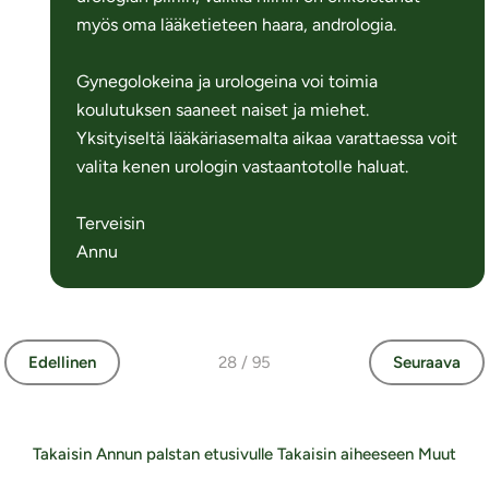
myös oma lääketieteen haara, andrologia.
Gynegolokeina ja urologeina voi toimia
koulutuksen saaneet naiset ja miehet.
Yksityiseltä lääkäriasemalta aikaa varattaessa voit
valita kenen urologin vastaantotolle haluat.
Terveisin
Annu
Edellinen
28 / 95
Seuraava
Takaisin Annun palstan etusivulle
Takaisin aiheeseen Muut