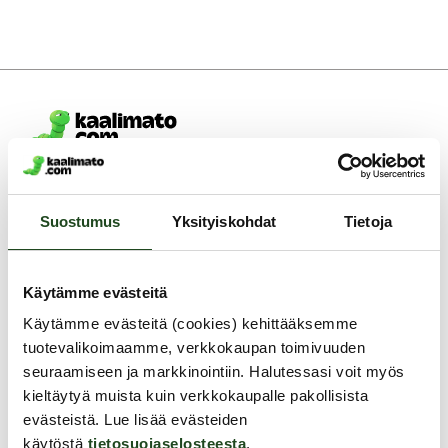
Asiakaspalvelu ark. 8 - 15
0400-380566
Suostumus
Yksityiskohdat
Tietoja
info@kaalimato.com
Noutopiste ja toimisto
Kaalimato.com
Käytämme evästeitä
Kumitehtaankatu 5 E
Käytämme evästeitä (cookies) kehittääksemme
04260 Kerava
tuotevalikoimaamme, verkkokaupan toimivuuden
Arkisin klo 8 - 15
seuraamiseen ja markkinointiin. Halutessasi voit myös
Asiakaspalvelu
kieltäytyä muista kuin verkkokaupalle pakollisista
Toimitus
evästeistä. Lue lisää evästeiden
käytöstä
tietosuojaselosteesta
.