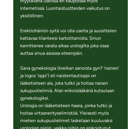
myytävänä useissa eri kaupoissa myös
internetissä. Luontaistuotteiden vaikutus on
yksilöllinen.
Erektiohäiriön syitä voi olla useita ja suosittelen
kattavaa tilanteesi kartoittamista. Sinun
kannttanee varata aikaa urologilta joka osaa
auttaa sinua asiassa eteenpäin.
Sana gynekologia (kreikan sanoista gyn? 'nainen'
ja logos 'oppi') eli naistentautioppi on
lääketieteen ala, joka tutkii ja hoitaa naisen
sukupuolielimiä. Alan erikoislääkäriä kutsutaan
gynekologiksi.
Urologia on lääketieteen haara, jonka tutkii ja
hoitaa virtsanerityselimistöä. Yleisesti myös
miehen sukupuolielimet lasketaan kuuluvaksi
urologian piiriin, vaikka niihin on erikoistunut