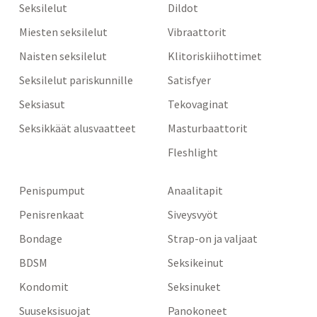
Seksilelut
Dildot
Miesten seksilelut
Vibraattorit
Naisten seksilelut
Klitoriskiihottimet
Seksilelut pariskunnille
Satisfyer
Seksiasut
Tekovaginat
Seksikkäät alusvaatteet
Masturbaattorit
Fleshlight
Penispumput
Anaalitapit
Penisrenkaat
Siveysvyöt
Bondage
Strap-on ja valjaat
BDSM
Seksikeinut
Kondomit
Seksinuket
Suuseksisuojat
Panokoneet