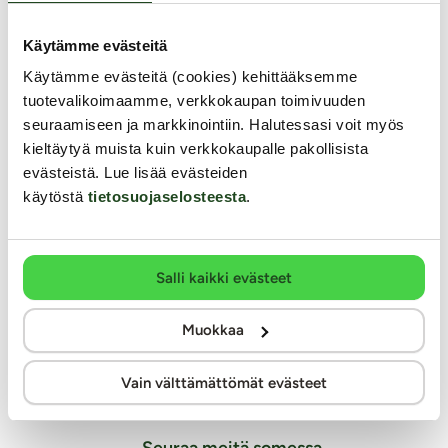
Lähetysseuranta
Käytämme evästeitä
Saavutettavuusseloste
Käytämme evästeitä (cookies) kehittääksemme
tuotevalikoimaamme, verkkokaupan toimivuuden
Markkinointi ja yhteistyöt
seuraamiseen ja markkinointiin. Halutessasi voit myös
Miksi juuri Kaalimato.com
kieltäytyä muista kuin verkkokaupalle pakollisista
evästeistä. Lue lisää evästeiden
Laaja ja monipuolinen valikoima eroottisia tuotteita
käytöstä
tietosuojaselosteesta
.
Arkisin ennen klo 14 tehdyt tilaukset lähetetään vielä samana
päivänä
Aina huomaamaton paketti
Ilmainen toimitus yli 60€ tilauksiin
Salli kaikki evästeet
Paljon joustavia toimitustapoja alk. 0 €
Laaja valikoima helppoja maksutapoja
Muokkaa
Asiantunteva henkilökunta
Ystävällinen ja auttava asiakaspalvelu
Vain välttämättömät evästeet
100% kotimainen verkkokauppa
Seuraa meitä somessa