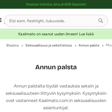
Ostoskassin kuvaus lukijalle
Ilmainen toimitus aina yli 60€ tilauksiin!
Kaalimato on saanut uuden ilmeen! Lue lisää
Mu
Etusivu
Seksuaalisuus ja seksitietous
Annun palsta
Annun palsta
Annun palstalta löydät vastauksia seksiin ja
seksuaalisuuteen liittyviin kysymyksiin. Kysymyksiin
ovat vastanneet Kaalimato.com:in seksuaalisuuden
asiantuntijat.