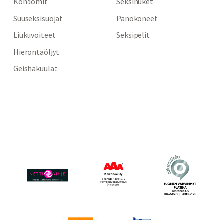
Kondomit
Seksinuket
Suuseksisuojat
Panokoneet
Liukuvoiteet
Seksipelit
Hierontaöljyt
Geishakuulat