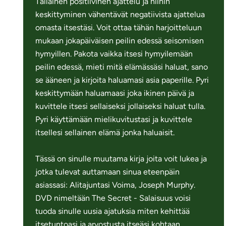
Tällainen positiivinen ajattelu ja niihin
keskittyminen vähentävät negatiivista ajattelua
omasta itsestäsi. Voit ottaa tähän harjoitteluun
mukaan jokapäiväisen peilin edessä seisomisen
hymyillen. Pakota vaikka itsesi hymyilemään
peilin edessä, mieti mitä elämässäsi haluat, sano
se ääneen ja kirjoita haluamasi asia paperille. Pyri
keskittymään haluamaasi joka ikinen päivä ja
kuvittele itsesi sellaiseksi jollaiseksi haluat tulla.
Pyri käyttämään mielikuvitustasi ja kuvittele
itsellesi sellainen elämä jonka haluaisit.
Tässä on sinulle muutama kirja joita voit lukea ja
jotka tulevat auttamaan sinua eteenpäin
asiassasi: Alitajuntasi Voima, Joseph Murphy.
DVD nimeltään The Secret - Salaisuus voisi
tuoda sinulle uusia ajatuksia miten kehittää
itsetuntoasi ja arvostusta itseäsi kohtaan.