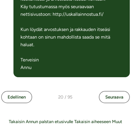
Käy tutustumassa myös seuraavaan
nettisivustoon: http://uskallainnostua.fi/
Kun löydät arvostuksen ja rakkauden itseäsi
kohtaan on sinun mahdollista saada se mitä
haluat.
Terveisin
Annu
Edellinen
20 / 95
Seuraava
Takaisin Annun palstan etusivulle
Takaisin aiheeseen Muut