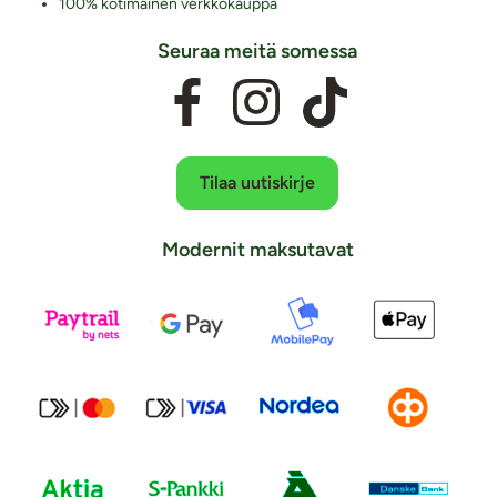
100% kotimainen verkkokauppa
Seuraa meitä somessa
Tilaa uutiskirje
Modernit maksutavat