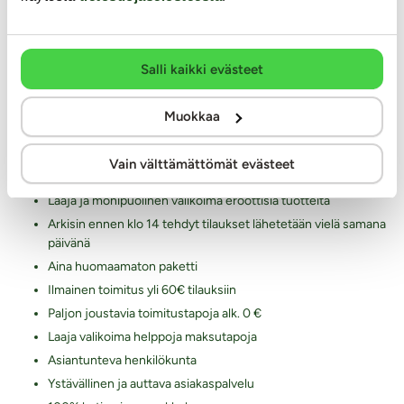
Palautukset ja hyvitykset
Yksityisyyden suoja / tietosuoja
Salli kaikki evästeet
Lähetysseuranta
Saavutettavuusseloste
Muokkaa
Markkinointi ja yhteistyöt
Miksi juuri Kaalimato.com
Vain välttämättömät evästeet
Laaja ja monipuolinen valikoima eroottisia tuotteita
Arkisin ennen klo 14 tehdyt tilaukset lähetetään vielä samana
päivänä
Aina huomaamaton paketti
Ilmainen toimitus yli 60€ tilauksiin
Paljon joustavia toimitustapoja alk. 0 €
Laaja valikoima helppoja maksutapoja
Asiantunteva henkilökunta
Ystävällinen ja auttava asiakaspalvelu