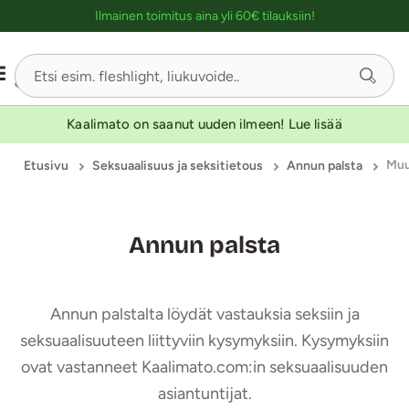
Ostoskassin kuvaus lukijalle
Ilmainen toimitus aina yli 60€ tilauksiin!
Kaalimato on saanut uuden ilmeen! Lue lisää
Mu
Etusivu
Seksuaalisuus ja seksitietous
Annun palsta
Annun palsta
Annun palstalta löydät vastauksia seksiin ja
seksuaalisuuteen liittyviin kysymyksiin. Kysymyksiin
ovat vastanneet Kaalimato.com:in seksuaalisuuden
asiantuntijat.