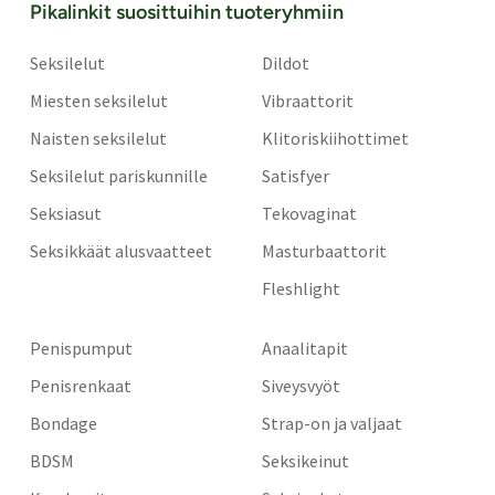
Pikalinkit suosittuihin tuoteryhmiin
Seksilelut
Dildot
Miesten seksilelut
Vibraattorit
Naisten seksilelut
Klitoriskiihottimet
Seksilelut pariskunnille
Satisfyer
Seksiasut
Tekovaginat
Seksikkäät alusvaatteet
Masturbaattorit
Fleshlight
Penispumput
Anaalitapit
Penisrenkaat
Siveysvyöt
Bondage
Strap-on ja valjaat
BDSM
Seksikeinut