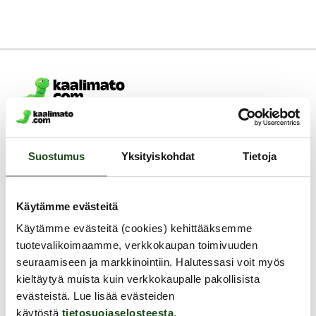
Asiakaspalvelu ark. 8 - 15
0400-380566
Suostumus
Yksityiskohdat
Tietoja
info@kaalimato.com
Noutopiste ja toimisto
Kaalimato.com
Käytämme evästeitä
Kumitehtaankatu 5 E
Käytämme evästeitä (cookies) kehittääksemme
04260 Kerava
tuotevalikoimaamme, verkkokaupan toimivuuden
Arkisin klo 8 - 15
seuraamiseen ja markkinointiin. Halutessasi voit myös
Asiakaspalvelu
kieltäytyä muista kuin verkkokaupalle pakollisista
Toimitus
evästeistä. Lue lisää evästeiden
käytöstä
tietosuojaselosteesta
.