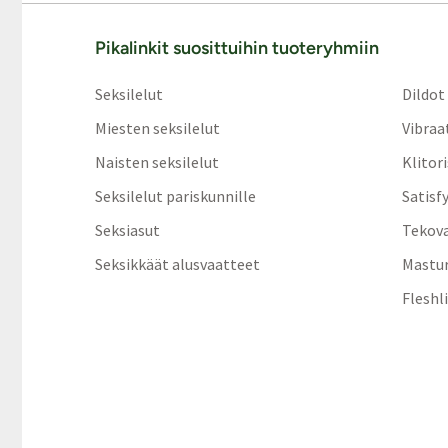
Pikalinkit suosittuihin tuoteryhmiin
Seksilelut
Dildot
Miesten seksilelut
Vibraa
Naisten seksilelut
Klitor
Seksilelut pariskunnille
Satisf
Seksiasut
Tekov
Seksikkäät alusvaatteet
Mastur
Fleshl