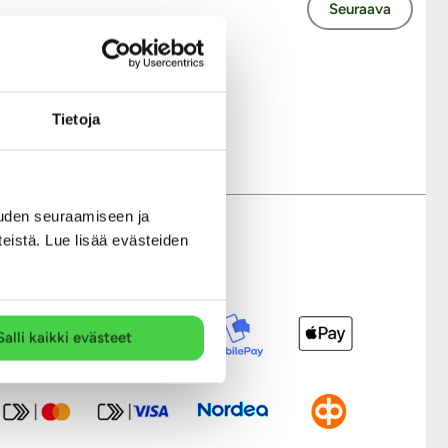
Seuraava
Tietoja
uden seuraamiseen ja
teistä. Lue lisää evästeiden
Modernit maksutavat
Salli kaikki evästeet