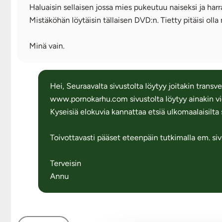
Haluaisin sellaisen jossa mies pukeutuu naiseksi ja ha
Mistäköhän löytäisin tällaisen DVD:n. Tietty pitäisi olla 
Minä vain.
Hei, Seuraavalta sivustolta löytyy joitakin trans
www.pornokarhu.com sivustolta löytyy ainakin vid
Kyseisiä elokuvia kannattaa etsiä ulkomaalaisilta s
Toivottavasti pääset eteenpäin tutkimalla em. siv
Terveisin
Annu