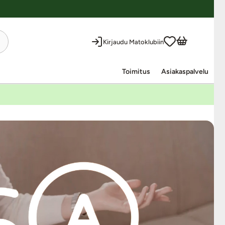
Kirjaudu Matoklubiin
Toimitus
Asiakaspalvelu