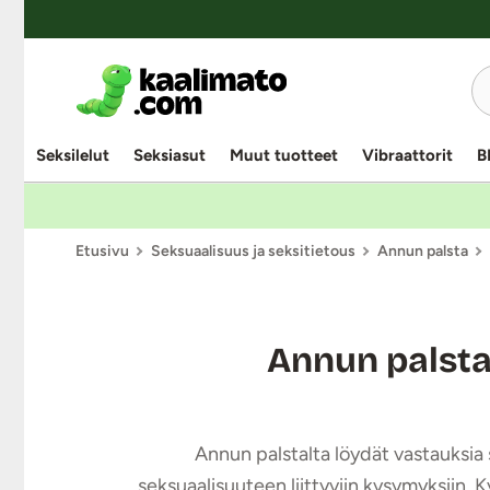
Seksilelut
Seksiasut
Muut tuotteet
Vibraattorit
B
Etusivu
Seksuaalisuus ja seksitietous
Annun palsta
Annun palst
Annun palstalta löydät vastauksia s
seksuaalisuuteen liittyviin kysymyksiin. 