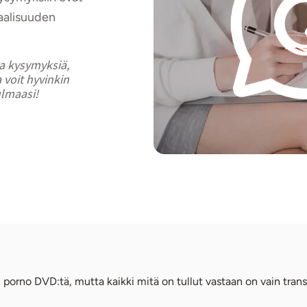
aalisuuden
ia kysymyksiä,
 voit hyvinkin
ulmaasi!
) porno DVD:tä, mutta kaikki mitä on tullut vastaan on vain tran