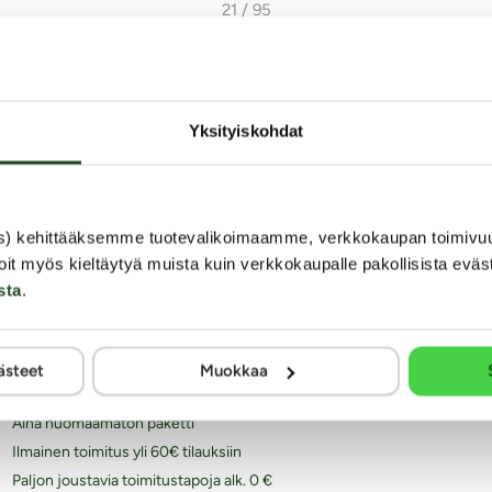
21 / 95
Takaisin Annun palstan etusivulle
Takaisin aiheeseen Muut
Yksityiskohdat
s) kehittääksemme tuotevalikoimaamme, verkkokaupan toimivu
oit myös kieltäytyä muista kuin verkkokaupalle pakollisista eväs
sta
.
iksi juuri Kaalimato.com
Laaja ja monipuolinen valikoima eroottisia tuotteita
ästeet
Muokkaa
Arkisin ennen klo 14 tehdyt tilaukset lähetetään vielä
samana päivänä
Aina huomaamaton paketti
Ilmainen toimitus yli 60€ tilauksiin
Paljon joustavia toimitustapoja alk. 0 €