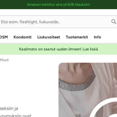
Ostoskassin kuvaus lukijalle
Ilmainen toimitus aina yli 60€ tilauksiin!
DSM
Kondomit
Liukuvoiteet
Tuotemerkit
Info
Kaalimato on saanut uuden ilmeen! Lue lisää
Muut
a
eksiin ja
Kysymyksiin ovat