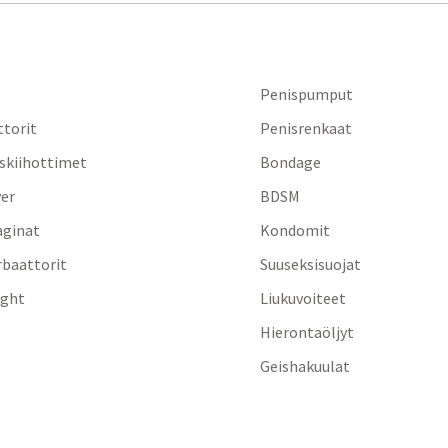
Penispumput
ttorit
Penisrenkaat
iskiihottimet
Bondage
yer
BDSM
aginat
Kondomit
baattorit
Suuseksisuojat
ight
Liukuvoiteet
Hierontaöljyt
Geishakuulat