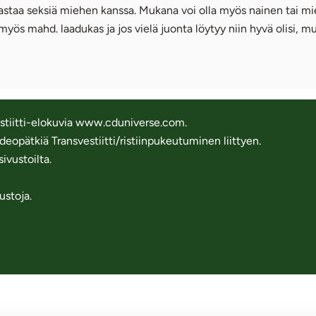
rrastaa seksiä miehen kanssa. Mukana voi olla myös nainen tai m
myös mahd. laadukas ja jos vielä juonta löytyy niin hyvä olisi, mut
vestiitti-elokuvia www.cduniverse.com.
eopätkiä Transvestiitti/ristiinpukeutuminen liittyen.
ivustoilta.
ustoja.