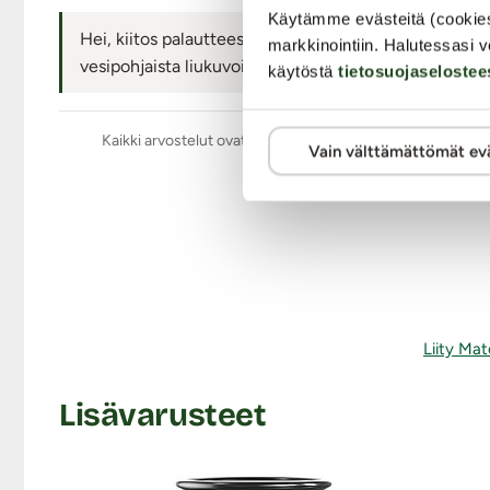
Käytämme evästeitä (cookie
Hei, kiitos palautteestasi! Materiaali on 100% silikon
markkinointiin. Halutessasi v
vesipohjaista liukuvoidetta, ellei kosteutta ole riittä
käytöstä
tietosuojaselostee
Kaikki arvostelut ovat aitoja ja oikeiden asiakkaiden anta
Vain välttämättömät ev
Liity Mat
Lisävarusteet