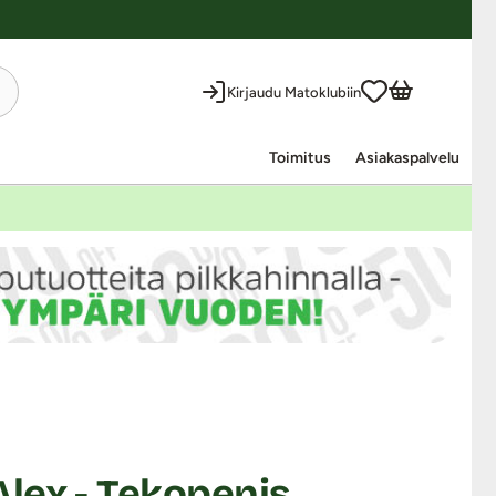
Kirjaudu Matoklubiin
Toimitus
Asiakaspalvelu
lex - Tekopenis