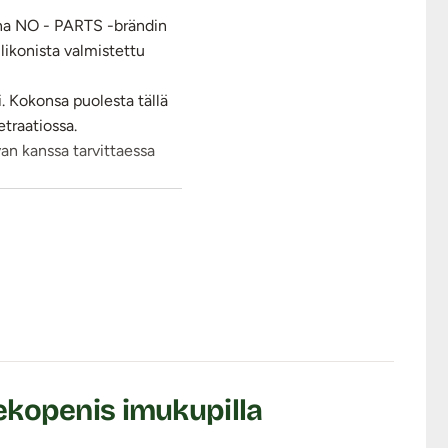
tuna NO - PARTS -brändin
likonista valmistettu
. Kokonsa puolesta tällä
etraatiossa.
van kanssa tarvittaessa
ekopenis imukupilla