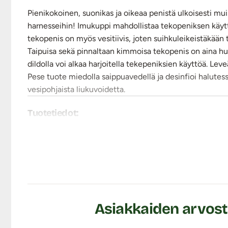
Pienikokoinen, suonikas ja oikeaa penistä ulkoisesti mu
harnesseihin! Imukuppi mahdollistaa tekopeniksen käyttäm
tekopenis on myös vesitiivis, joten suihkuleikeistäkään t
Taipuisa sekä pinnaltaan kimmoisa tekopenis on aina hu
dildolla voi alkaa harjoitella tekepeniksien käyttöä. Lev
Pese tuote miedolla saippuavedellä ja desinfioi halutessa
vesipohjaista liukuvoidetta.
Tuotetiedot:
Materiaali: 100% Silikoni
Kokopituus: 15 cm
Käyttöpituus: 13 cm
Paksuus: 3,2 - 3,8 cm
Paino: 155g
Vesitiivis
Väri: Vaalea
Asiakkaiden arvost
Lähetyspaketin koko: 20 x 11 x 9 cm
Lähetyksen paino: ~ 0.5 kg