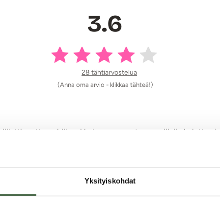
3.6
28 tähtiarvostelua
(Anna oma arvio - klikkaa tähteä!)
päilytti mutta se hälveni kokonaan muutaman päivän kuluttua ja
ka pysyy ongelmitta esim. seinäkaakelissa ja on tarpeeksi leveä
Yksityiskohdat
 ehkä hivenen paksumpi. Materiaali tuntuu vähän nihkeältä.