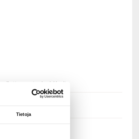
 vaikuttaa muuten laadukkaalta.
 strap-on-käyttöönkin.
Tietoja