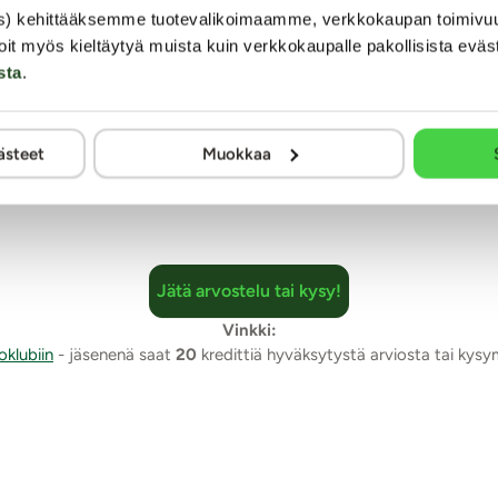
s) kehittääksemme tuotevalikoimaamme, verkkokaupan toimivu
ia ja se on erittäin laadukasta. Silikonisen tuotteen liukuvuutta
oit myös kieltäytyä muista kuin verkkokaupalle pakollisista eväs
västi omasta takaa.
sta
.
mia. Arviointi tapahtuu nimimerkillä yksityisyyden suojaamiseksi. Kaalimato
ästeet
Muokkaa
muuten kaikki julkaistaan sellaisenaan.
Jätä arvostelu tai kysy!
Vinkki:
oklubiin
- jäsenenä saat
20
kredittiä hyväksytystä arviosta tai kys