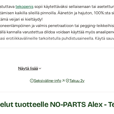
istuttava
tekopenis
sopii käytettäväksi sellaisenaan tai asetet
isen kaikilla sileillä pinnoilla. Äänetön ja hajuton, 100%:sta si
ämä veijari ei kieltäydy!
oneenlämpöinen ja valmis penetraatioon tai pegging-leikkeihisi
eällä kannalla varustettua dildoa voidaan käyttää myös anaalipen
si erotiikkavälineille tarkoitetulla puhdistusaineella. Käytä sau
Näytä lisää
Seksiväline-info
Takuu 2v
elut tuotteelle NO-PARTS Alex - T