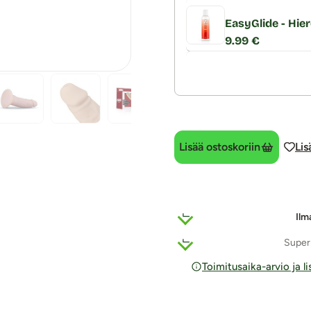
EasyGlide - Hier
9.99 €
Lisää ostoskoriin
Lis
Ilm
Super
Toimitusaika-arvio ja l