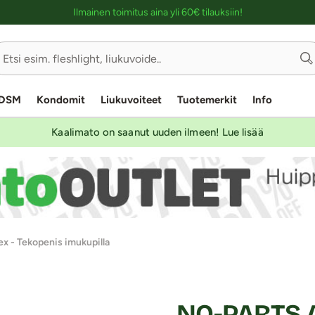
Ostoskassin kuvaus lukijalle
Ilmainen toimitus aina yli 60€ tilauksiin!
DSM
Kondomit
Liukuvoiteet
Tuotemerkit
Info
Kaalimato on saanut uuden ilmeen! Lue lisää
 - Tekopenis imukupilla
NO-PARTS A