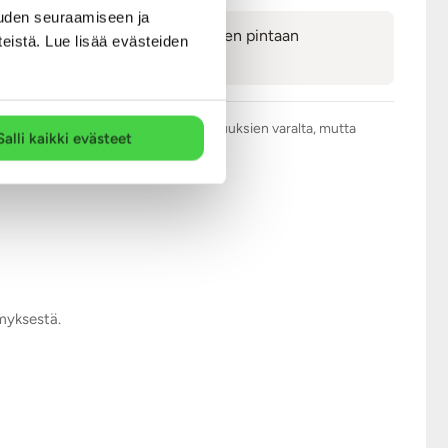
uden seuraamiseen ja
 saa parannettua lisäämällä tuotteen pintaan
teistä. Lue lisää evästeiden
.com tarkistaa kaikki arviot asiattomuuksien varalta, mutta
Salli kaikki evästeet
ymyksestä.