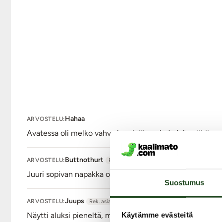
Hahaa
ARVOSTELU:
Avatessa oli melko vahva kemiallinen haju joka vähän e
Buttnothurt
ARVOSTELU:
Rek. asiakas
Juuri sopivan napakka olematta kova. Hyvä imukuppi, jo
Suostumus
Juups
ARVOSTELU:
Rek. asiakas
Käytämme evästeitä
Näytti aluksi pieneltä, mutta hyvä oli. Olisi saanu olla