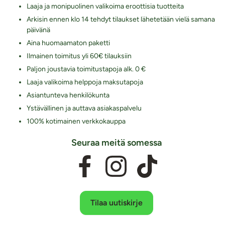
Laaja ja monipuolinen valikoima eroottisia tuotteita
Arkisin ennen klo 14 tehdyt tilaukset lähetetään vielä samana
päivänä
Aina huomaamaton paketti
Ilmainen toimitus yli 60€ tilauksiin
Paljon joustavia toimitustapoja alk. 0 €
Laaja valikoima helppoja maksutapoja
Asiantunteva henkilökunta
Ystävällinen ja auttava asiakaspalvelu
100% kotimainen verkkokauppa
Seuraa meitä somessa
Tilaa uutiskirje