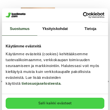
Suostumus
Yksityiskohdat
Tietoja
Käytämme evästeitä
Käytämme evästeitä (cookies) kehittääksemme
tuotevalikoimaamme, verkkokaupan toimivuuden
seuraamiseen ja markkinointiin. Halutessasi voit myös
kieltäytyä muista kuin verkkokaupalle pakollisista
evästeistä. Lue lisää evästeiden
Cott
käytöstä
tietosuojaselosteesta
.
Pe
OhYeah
Cottelli Collection
Salli kaikki evästeet
ostringit
Avopikkuhousut nyöreillä, Plus Size
Helmialushousut, Plus S