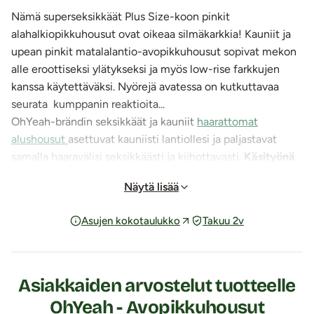
Nämä superseksikkäät Plus Size-koon pinkit
alahalkiopikkuhousut ovat oikeaa silmäkarkkia! Kauniit ja
upean pinkit matalalantio-avopikkuhousut sopivat mekon
alle eroottiseksi ylätykseksi ja myös low-rise farkkujen
kanssa käytettäväksi. Nyörejä avatessa on kutkuttavaa
seurata kumppanin reaktioita...
OhYeah-brändin seksikkäät ja kauniit
haarattomat
alushousut
asettuvat kauniisti lantiollesi ja paljastavat
samalla haaravälisi seksikkäästi ja kiihottavasti.
Käsityönä
ihanan pehmeästä valkoisesta kukikkaasta pitsikankaasta
Näytä lisää
valmistetut
avopikkuhousut ovat ilmavaa kangasta ja ne
myös
kuivuvat nopeasti
seuraavaa käyttökertaa varten.
Asujen kokotaulukko
Takuu 2v
Näiden OhYeah-brändin laadukkaiden haarattomien low-
rise -alushousujen etumuksessa on keskellä kaunis
avattava satiinirusetti ja takana on kiinteä satiinirusetti
keskellä vyötärönauhaa pakaravaon kohdalla.
Asiakkaiden arvostelut tuotteelle
OhYeah - Avopikkuhousut
Ominaisuudet: