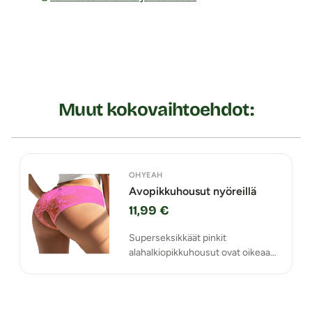
Muut kokovaihtoehdot:
OHYEAH
Avopikkuhousut nyöreillä
11,99 €
Superseksikkäät pinkit
alahalkiopikkuhousut ovat oikeaa
silmäkarkkia!