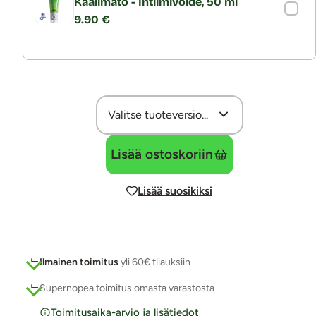
Kaalimato - Intiimivoide, 50 ml
9.90 €
Lisää ostoskoriin
Lisää suosikiksi
Ilmainen toimitus
yli 60€ tilauksiin
Supernopea toimitus omasta varastosta
Toimitusaika-arvio ja lisätiedot