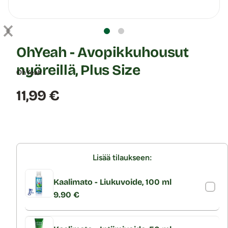
OhYeah - Avopikkuhousut
nyöreillä, Plus Size
OhYeah
Hinta:
11,99 €
Lisää tilaukseen:
Kaalimato - Liukuvoide, 100 ml
9.90 €