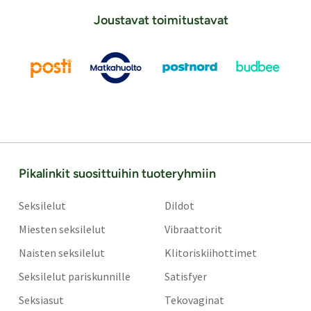
Joustavat toimitustavat
Pikalinkit suosittuihin tuoteryhmiin
Seksilelut
Dildot
Miesten seksilelut
Vibraattorit
Naisten seksilelut
Klitoriskiihottimet
Seksilelut pariskunnille
Satisfyer
Seksiasut
Tekovaginat