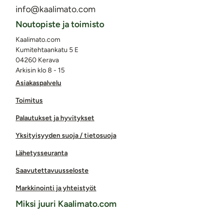
info@kaalimato.com
Noutopiste ja toimisto
Kaalimato.com
Kumitehtaankatu 5 E
04260 Kerava
Arkisin klo 8 - 15
Asiakaspalvelu
Toimitus
Palautukset ja hyvitykset
Yksityisyyden suoja / tietosuoja
Lähetysseuranta
Saavutettavuusseloste
Markkinointi ja yhteistyöt
Miksi juuri Kaalimato.com