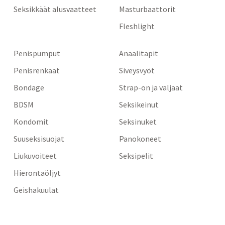
Seksikkäät alusvaatteet
Masturbaattorit
Fleshlight
Penispumput
Anaalitapit
Penisrenkaat
Siveysvyöt
Bondage
Strap-on ja valjaat
BDSM
Seksikeinut
Kondomit
Seksinuket
Suuseksisuojat
Panokoneet
Liukuvoiteet
Seksipelit
Hierontaöljyt
Geishakuulat