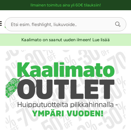
Ostoskassin kuvaus lukijalle
Ilmainen toimitus aina yli 60€ tilauksiin!
Kaalimato on saanut uuden ilmeen! Lue lisää