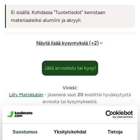
Ei sisällä. Kohdassa "Tuotetiedot" kerrotaan
materiaaleiksi alumiini ja akryyli.
Näytä lisää kysymyksiä (+2)
Jätä arvostelu tai kysy!
Vinkki:
Liity Matoklubiin
- jäsenenä saat
20
kredittiä hyväksytystä
arviosta tai kysymyksestä.
Samankaltaisia tuotteita
Suostumus
Yksityiskohdat
Tietoja