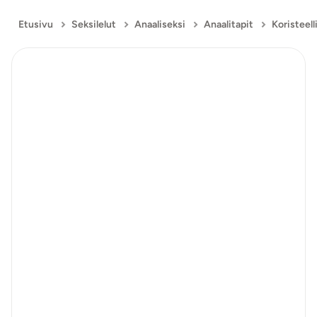
Etusivu
Seksilelut
Anaaliseksi
Anaalitapit
Koristeell