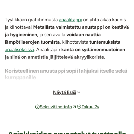
Tyylikkään grafiitinmusta
anaalitappi
on yhtä aikaa kaunis
ja kiihottava!
Metallista valmistettu anustappi on kestävä
ja hygieeninen
, ja sen avulla
voidaan nauttia
lämpötilaerojen tuomista
, kiihottavista
tuntemuksista
anaaliseksissä
. Anaalitapin
kanta on sydämenmuotoinen
ja siinä on ametistia jäljittelevä akryylikoriste
.
Koristeellinen anustappi sopii lahjaksi itselle sekä
kumppanille
Korunkaunis anaalitappi tuntuu ja näyttää hyvältä.
Alumiinista valmistettu anustappi tuntuu aluksi viileältä,
Näytä lisää
mutta se lämpenee ihokosketuksessa. Viileä tunne voi
Seksiväline-info
Takuu 2v
tuntua jännittävän kiihottavalta ja tätä anaalitappia
voidaan viilentää entisestään esimerkiksi jääkaapissa. Jos
viileys ei kiihota, voidaan anustappia esilämmittää kuuman
veden alla.