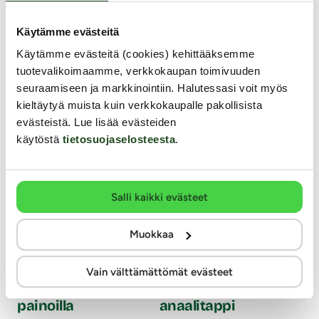
Y
Käytämme evästeitä
Käytämme evästeitä (cookies) kehittääksemme
tuotevalikoimaamme, verkkokaupan toimivuuden
seuraamiseen ja markkinointiin. Halutessasi voit myös
kieltäytyä muista kuin verkkokaupalle pakollisista
evästeistä. Lue lisää evästeiden
käytöstä
tietosuojaselosteesta
.
Salli kaikki evästeet
Wo
Muokkaa
Tr
Nanma
Ouch
Vain välttämättömät evästeet
Under Night Tumbler - Anustapit
Emerald Green - Metall
painoilla
anaalitappi
Suk