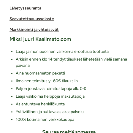
Lähetysseuranta
Saavutettavuusseloste
Markkinointi ja yhteistyöt
Miksi juuri Kaalimato.com
Laaja ja monipuolinen valikoima eroottisia tuotteita
Arkisin ennen klo 14 tehdyt tilaukset lähetetään vielä samana
päivänä
Aina huomaamaton paketti
Ilmainen toimitus yli 60€ tilauksiin
Paljon joustavia toimitustapoja alk. 0 €
Laaja valikoima helppoja maksutapoja
Asiantunteva henkilökunta
Ystävällinen ja auttava asiakaspalvelu
100% kotimainen verkkokauppa
Seuraa meitä somessa