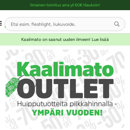
Ostoskassin kuvaus lukijalle
Ilmainen toimitus aina yli 60€ tilauksiin!
Kaalimato on saanut uuden ilmeen! Lue lisää