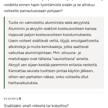
voidetta ennen tapin työntämistä sisään ja se altistuu
voiteelle painautuessaan pohjaan?
Tuote on valmistettu alumiinista sekä akryylistä.
Alumiinin ja akryylin reaktiot kosteusvoiteen kanssa
riippuvat paljon kosteusvoiteen koostumuksesta.
Usein voiteet sisältävät vettä, öljyjä, emulgaattoreita,
alkoholeja ja muita kemikaaleja, jotka saattavat
vaikuttaa alumiinipintaan. Mm. sitruuna- ja
maitohappo ovat tällaisia "vaurioittavia" aineita.
Akryyli sen sijaan kestää paremmin erilaisia nesteitä.
Kannattaa seurata tuotteen pintaa käytön jälkeen,
sitten sen parhaiten näkee, onko voiteella ollut
haittavaikutuksia.
R
KYSYMYS:
Sisältääkö .etalli nikkeliä tai kobolttia?