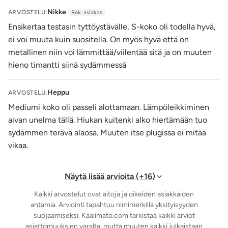
Pese anustappi miedolla saippuavedellä ja desinfioi
Nikke
ARVOSTELU:
Rek. asiakas
halutessasi erotiikkavälineille tarkoitetulla
Ensikertaa testasin tyttöystävälle, S-koko oli todella hyvä,
puhdistusaineella. Asianmukaisesti hoitaen anustappi
ei voi muuta kuin suositella. On myös hyvä että on
kestää käytössä vuosia.
metallinen niin voi lämmittää/viilentää sitä ja on muuten
Tuotetiedot (S):
hieno timantti siinä sydämmessä
Materiaali: Alumiini, akryyli
Kokopituus: 7,1 cm
Heppu
ARVOSTELU:
Käyttöpituus: n. 6 cm
Mediumi koko oli passeli alottamaan. Lämpöleikkiminen
Max. halkaisija: 2,7 cm
aivan unelma tällä. Hiukan kuitenki alko hiertämään tuo
Kannan max. leveys: 3,1 cm
sydämmen terävä alaosa. Muuten itse plugissa ei mitää
Paino: 53 g
vikaa.
Vesitiivis
Väri: Grafiitinmusta (anustappi), lila (kantakoriste)
Näytä lisää arvioita (+16)
Tuotetiedot (M):
Kaikki arvostelut ovat aitoja ja oikeiden asiakkaiden
Materiaali: Alumiini, akryyli
antamia. Arviointi tapahtuu nimimerkillä yksityisyyden
Kokopituus: 8,1 cm
suojaamiseksi. Kaalimato.com tarkistaa kaikki arviot
asiattomuuksien varalta, mutta muuten kaikki julkaistaan
Käyttöpituus: n. 7 cm