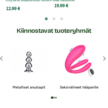
lak
19.99 €
12.99 €
3.9
Kiinnostavat tuoteryhmät
Metalliset anus­ta­pit
Seksivälineet hääparille