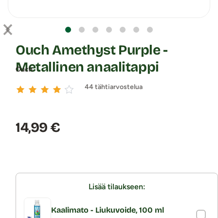
Ouch Amethyst Purple -
Metallinen anaalitappi
Ouch
44 tähtiarvostelua
Hinta:
14,99 €
Lisää tilaukseen:
Kaalimato - Liukuvoide, 100 ml