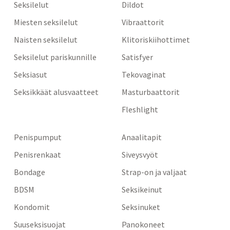
Seksilelut
Dildot
Miesten seksilelut
Vibraattorit
Naisten seksilelut
Klitoriskiihottimet
Seksilelut pariskunnille
Satisfyer
Seksiasut
Tekovaginat
Seksikkäät alusvaatteet
Masturbaattorit
Fleshlight
Penispumput
Anaalitapit
Penisrenkaat
Siveysvyöt
Bondage
Strap-on ja valjaat
BDSM
Seksikeinut
Kondomit
Seksinuket
Suuseksisuojat
Panokoneet