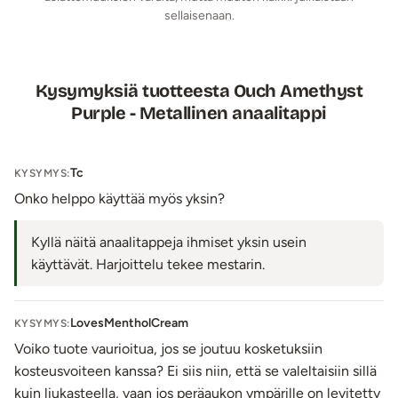
sellaisenaan.
Max. halkaisija: 3,4 cm
Kannan max. leveys: 3,2 cm
Paino: 84 g
Vesitiivis
Kysymyksiä tuotteesta Ouch Amethyst
Väri: Grafiitinmusta (anustappi), lila (kantakoriste)
Purple - Metallinen anaalitappi
Tuotetiedot (L):
Materiaali: Alumiini, akryyli
Tc
KYSYMYS:
Kokopituus: 9,5 cm
Onko helppo käyttää myös yksin?
Käyttöpituus: n. 8 cm
Max. halkaisija: 4 cm
Kyllä näitä anaalitappeja ihmiset yksin usein
Kannan max. leveys: 3,9 cm
käyttävät. Harjoittelu tekee mestarin.
Paino: 142 g
Vesitiivis
LovesMentholCream
KYSYMYS:
Väri: Grafiitinmusta (anustappi), lila (kantakoriste)
Voiko tuote vaurioitua, jos se joutuu kosketuksiin
Lähetyspaketin koko: 20 x 11 x 9 cm
kosteusvoiteen kanssa? Ei siis niin, että se valeltaisiin sillä
Lähetyksen paino: ~ 0.5 kg
kuin liukasteella, vaan jos peräaukon ympärille on levitetty