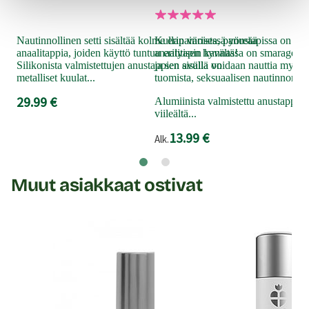
täm
pro
ana
Nautinnollinen setti sisältää kolme eripainoista, pyöreää
Kullan värisessä anustapissa on gla
muo
anaalitappia, joiden käyttö tuntuu erityisen hyvältä!
anaalitapin kannassa on smaragdinv
hell
Silikonista valmistettujen anustappien sisällä on
ja sen avulla voidaan nauttia myös 
metalliset kuulat...
tuomista, seksuaalisen nautinnon tu
Alk.
29.99 €
Alumiinista valmistettu anustappi t
viileältä...
13.99 €
Alk.
Muut asiakkaat ostivat