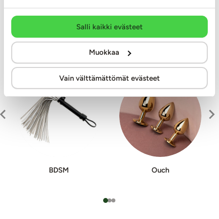
14
7.99 €
13.99 €
Salli kaikki evästeet
Kiinnostavat tuoteryhmät
Muokkaa
Vain välttämättömät evästeet
BDSM
Ouch