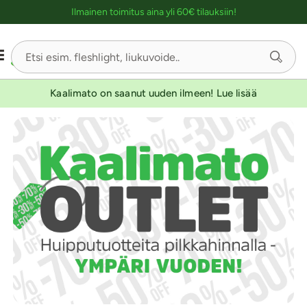
Ostoskassin kuvaus lukijalle
Ilmainen toimitus aina yli 60€ tilauksiin!
Kaalimato on saanut uuden ilmeen! Lue lisää