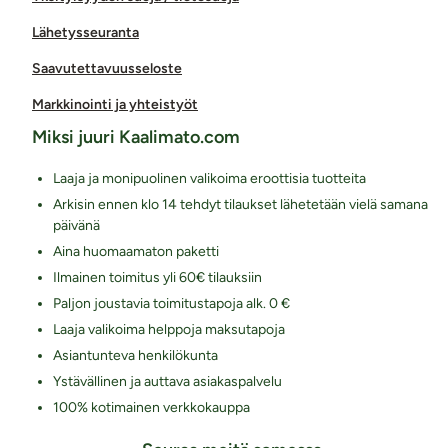
Lähetysseuranta
Saavutettavuusseloste
Markkinointi ja yhteistyöt
Miksi juuri Kaalimato.com
Laaja ja monipuolinen valikoima eroottisia tuotteita
Arkisin ennen klo 14 tehdyt tilaukset lähetetään vielä samana
päivänä
Aina huomaamaton paketti
Ilmainen toimitus yli 60€ tilauksiin
Paljon joustavia toimitustapoja alk. 0 €
Laaja valikoima helppoja maksutapoja
Asiantunteva henkilökunta
Ystävällinen ja auttava asiakaspalvelu
100% kotimainen verkkokauppa