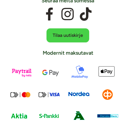
Seuraa meitä somessa
Tilaa uutiskirje
Modernit maksutavat