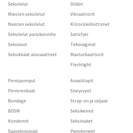
Seksilelut
Dildot
Miesten seksilelut
Vibraattorit
Naisten seksilelut
Klitoriskiihottimet
Seksilelut pariskunnille
Satisfyer
Seksiasut
Tekovaginat
Seksikkäät alusvaatteet
Masturbaattorit
Fleshlight
Penispumput
Anaalitapit
Penisrenkaat
Siveysvyöt
Bondage
Strap-on ja valjaat
BDSM
Seksikeinut
Kondomit
Seksinuket
Suuseksisuojat
Panokoneet