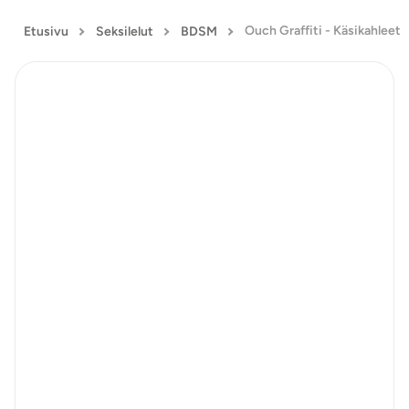
Ouch Graffiti - Käsikahleet
Etusivu
Seksilelut
BDSM