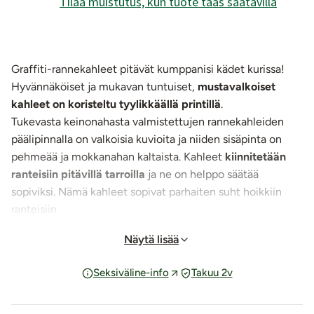
Tilaa muistutus, kun tuote taas saatavilla
Graffiti-rannekahleet pitävät kumppanisi kädet kurissa!
Hyvännäköiset ja mukavan tuntuiset,
mustavalkoiset
kahleet on koristeltu tyylikkäällä printillä
.
Tukevasta keinonahasta valmistettujen rannekahleiden
päälipinnalla on valkoisia kuvioita ja niiden sisäpinta on
pehmeää ja mokkanahan kaltaista. Kahleet
kiinnitetään
ranteisiin pitävillä tarroilla
ja ne on helppo säätää
sopiviksi. Nämä kahleet sopivat parhaiten suht hoikkiin
ranteisiin.
Kahleiden keskellä on tyylikkäät niittikoristeet sekä
Näytä lisää
metalliset D-renkaat, joihin on kiinnitetty
metalliketju
kahdella peukalolla avattavalla pistoolilukolla
. Ketjun ja
Seksiväline-info
Takuu 2v
pistoolilukkojen avulla voit kiinnittää kahleet toisiinsa tai
johonkin muuhun haluamaasi paikkaan tai kahleeseen.