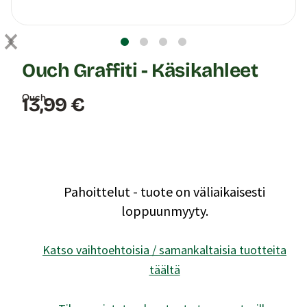
Ouch Graffiti - Käsikahleet
Ouch
Hinta:
13,99 €
Pahoittelut - tuote on väliaikaisesti
loppuunmyyty.
Katso vaihtoehtoisia / samankaltaisia tuotteita
täältä