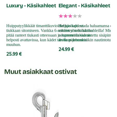
Luxury - Käsikahleet
Elegant - Käsikahleet
Huipputyylikkäät timanttikuvioidut käsikahleet
Helppo tapa saada haluamansa on 
tiukkaan sitomiseen. Vankka 6-reikäinen solkilukitus
ranteet yhteen käsikahleilla! Miell
pitää ranteet tiukasti otteessaan ja hummerilukko on
neopreenista valmistettu sisäpinta o
helposti avattavissa, kun kädet tarvitaan johonkin
iholle pidemmissäkin nautintotuokio
muuhun.
24.99 €
25.99 €
Muut asiakkaat ostivat