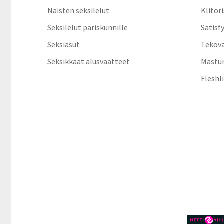
Naisten seksilelut
Klitor
Seksilelut pariskunnille
Satisf
Seksiasut
Tekov
Seksikkäät alusvaatteet
Mastur
Fleshl