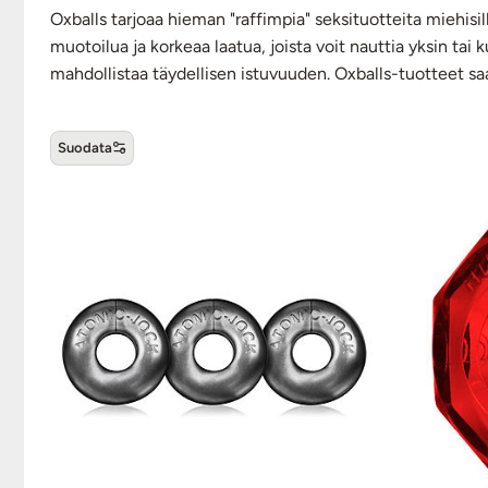
Oxballs tarjoaa hieman "raffimpia" seksituotteita miehisil
muotoilua ja korkeaa laatua, joista voit nauttia yksin tai 
mahdollistaa täydellisen istuvuuden. Oxballs-tuotteet 
Suodata
Oxballs -tuotteet