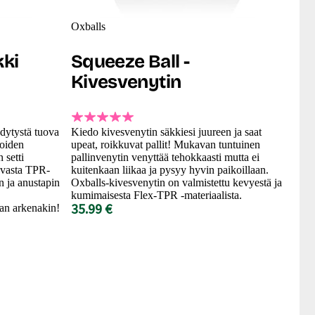
Oxballs
kki
Squeeze Ball -
Kivesvenytin
ydytystä tuova
Kiedo kivesvenytin säkkiesi juureen ja saat
noiden
upeat, roikkuvat pallit! Mukavan tuntuinen
 setti
pallinvenytin venyttää tehokkaasti mutta ei
tavasta TPR-
kuitenkaan liikaa ja pysyy hyvin paikoillaan.
n ja anustapin
Oxballs-kivesvenytin on valmistettu kevyestä ja
kumimaisesta Flex-TPR -materiaalista.
35.99 €
an arkenakin!