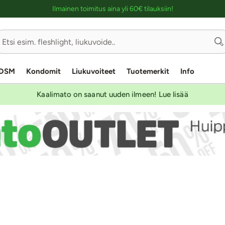
Ostoskassin kuvaus lukijalle
Ilmainen toimitus aina yli 60€ tilauksiin!
DSM
Kondomit
Liukuvoiteet
Tuotemerkit
Info
Kaalimato on saanut uuden ilmeen! Lue lisää