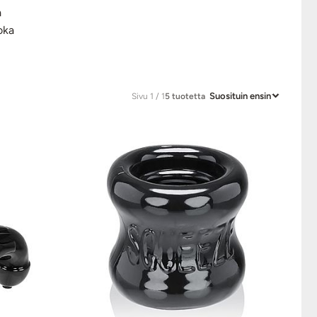
a
oka
Suosituin ensin
Sivu 1 / 1
5 tuotetta