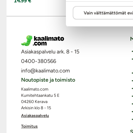
14.99 €
Vain välttämättömät ev
M
Asiakaspalvelu ark. 8 - 15
0400-380566
info@kaalimato.com
Noutopiste ja toimisto
Kaalimato.com
Kumitehtaankatu 5 E
04260 Kerava
Arkisin klo 8 - 15
Asiakaspalvelu
Toimitus
S