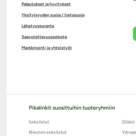
Palautukset ja hyvitykset
Yksityisyyden suoja / tietosuoja
Lähetysseuranta
Saavutettavuusseloste
Markkinointi ja yhteistyöt
Pikalinkit suosittuihin tuoteryhmiin
Seksilelut
Dildot
Miesten seksilelut
Vibraa