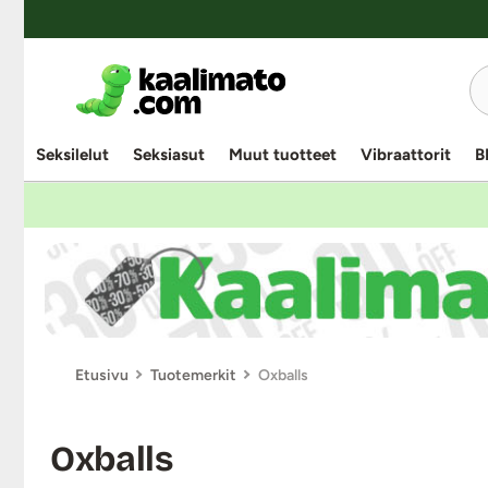
UUTUUSTUOTE
Seksilelut
Seksiasut
Muut tuotteet
Vibraattorit
B
Etusivu
Tuotemerkit
Oxballs
Oxballs