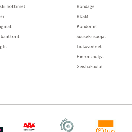
iskiihottimet
Bondage
yer
BDSM
aginat
Kondomit
baattorit
Suuseksisuojat
ight
Liukuvoiteet
Hierontaöljyt
Geishakuulat