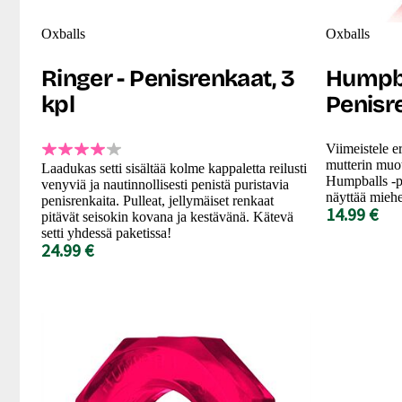
Oxballs
Oxballs
Ringer - Penisrenkaat, 3
Humpba
kpl
Penisr
Viimeistele er
mutterin muot
Laadukas setti sisältää kolme kappaletta reilusti
Humpballs -pe
venyviä ja nautinnollisesti penistä puristavia
näyttää mieh
penisrenkaita. Pulleat, jellymäiset renkaat
14.99 €
pitävät seisokin kovana ja kestävänä. Kätevä
setti yhdessä paketissa!
24.99 €