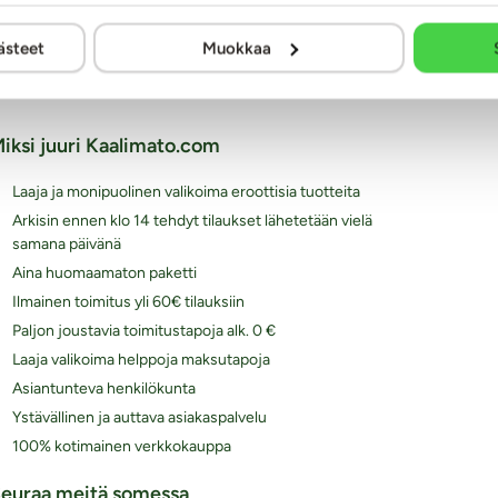
ästeet
Muokkaa
iksi juuri Kaalimato.com
Laaja ja monipuolinen valikoima eroottisia tuotteita
Arkisin ennen klo 14 tehdyt tilaukset lähetetään vielä
samana päivänä
Aina huomaamaton paketti
Ilmainen toimitus yli 60€ tilauksiin
Paljon joustavia toimitustapoja alk. 0 €
Laaja valikoima helppoja maksutapoja
Asiantunteva henkilökunta
Ystävällinen ja auttava asiakaspalvelu
100% kotimainen verkkokauppa
euraa meitä somessa