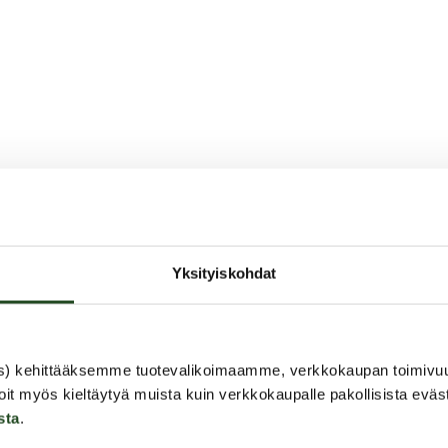
Yksityiskohdat
s) kehittääksemme tuotevalikoimaamme, verkkokaupan toimivu
oit myös kieltäytyä muista kuin verkkokaupalle pakollisista eväs
sta
.