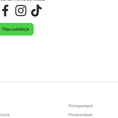
Tilaa uutiskirje
Penispumput
ttorit
Penisrenkaat