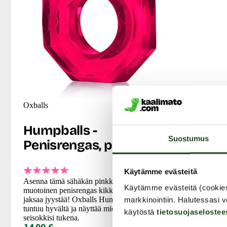
Oxballs
Humpballs -
Suostumus
Penisrengas, pinkki
Käytämme evästeitä
Asenna tämä sähäkän pinkki, mutterin
Käytämme evästeitä (cookie
muotoinen penisrengas kikkelisi tyveen ja taas
jaksaa jyystää! Oxballs Humpballs -penisrengas
markkinointiin. Halutessasi v
tuntuu hyvältä ja näyttää miehekkäältä komean
käytöstä
tietosuojaselostee
seisokkisi tukena.