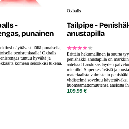
Oxballs
lls -
Tailpipe - Penishä
engas, punainen
anustapilla
ektiosi näyttävästi tällä punaisella,
oisella penisrenkaalla! Oxballs
Erittäin hekumallinen ja suurta ty
nisrengas tuntuu hyvältä ja
penishäkki anustapilla on markki
ekkäältä komean seisokkisi tukena.
aateliaa! Laadukas täyden palvelun
miehille! Superkestävästä ja jous
materiaalista valmistettu penishäki
yhdistelmä soveltuu käytettäväksi
huomaamattomuutensa ansiosta ih
109.99 €