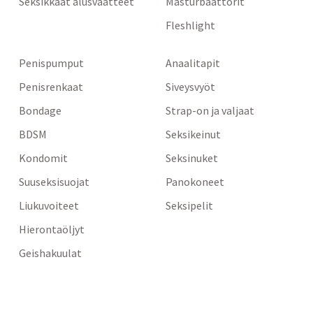
Seksikkäät alusvaatteet
Masturbaattorit
Fleshlight
Penispumput
Anaalitapit
Penisrenkaat
Siveysvyöt
Bondage
Strap-on ja valjaat
BDSM
Seksikeinut
Kondomit
Seksinuket
Suuseksisuojat
Panokoneet
Liukuvoiteet
Seksipelit
Hierontaöljyt
Geishakuulat