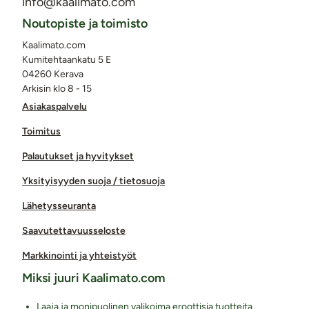
info@kaalimato.com
Noutopiste ja toimisto
Kaalimato.com
Kumitehtaankatu 5 E
04260 Kerava
Arkisin klo 8 - 15
Asiakaspalvelu
Toimitus
Palautukset ja hyvitykset
Yksityisyyden suoja / tietosuoja
Lähetysseuranta
Saavutettavuusseloste
Markkinointi ja yhteistyöt
Miksi juuri Kaalimato.com
Laaja ja monipuolinen valikoima eroottisia tuotteita