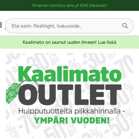
Ostoskassin kuvaus lukijalle
Ilmainen toimitus aina yli 60€ tilauksiin!
Kaalimato on saanut uuden ilmeen! Lue lisää