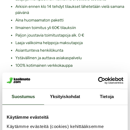
Arkisin ennen klo 14 tehdyt tilaukset lähetetään vielä samana
päivänä
Aina huomaamaton paketti
Ilmainen toimitus yli 60€ tilauksiin
Paljon joustavia toimitustapoja alk. 0 €
Laaja valikoima helppoja maksutapoja
Asiantunteva henkilökunta
Ystävällinen ja auttava asiakaspalvelu
100% kotimainen verkkokauppa
Seuraa meitä somessa
Suostumus
Yksityiskohdat
Tietoja
Tilaa uutiskirje
Käytämme evästeitä
Käytämme evästeitä (cookies) kehittääksemme