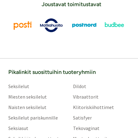
Joustavat toimitustavat
Pikalinkit suosittuihin tuoteryhmiin
Seksilelut
Dildot
Miesten seksilelut
Vibraattorit
Naisten seksilelut
Klitoriskiihottimet
Seksilelut pariskunnille
Satisfyer
Seksiasut
Tekovaginat