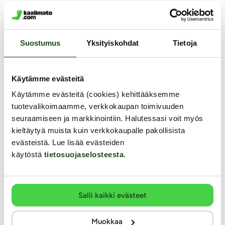
Muut asiakkaat ostivat
Suostumus
Yksityiskohdat
Tietoja
Y
Käytämme evästeitä
Käytämme evästeitä (cookies) kehittääksemme
tuotevalikoimaamme, verkkokaupan toimivuuden
seuraamiseen ja markkinointiin. Halutessasi voit myös
kieltäytyä muista kuin verkkokaupalle pakollisista
evästeistä. Lue lisää evästeiden
käytöstä
tietosuojaselosteesta
.
Salli kaikki evästeet
Kaa
Muokkaa
Li