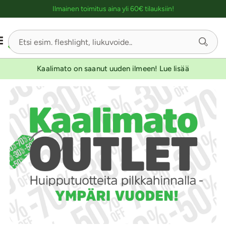
Ostoskassin kuvaus lukijalle
Ilmainen toimitus aina yli 60€ tilauksiin!
Kaalimato on saanut uuden ilmeen! Lue lisää