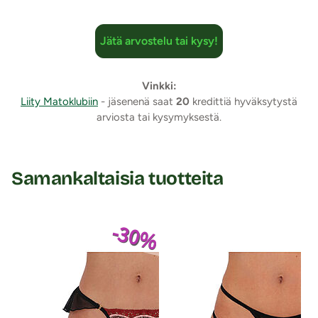
Jätä arvostelu tai kysy!
Vinkki:
Liity Matoklubiin
- jäsenenä saat
20
kredittiä hyväksytystä
arviosta tai kysymyksestä.
Samankaltaisia tuotteita
-30%