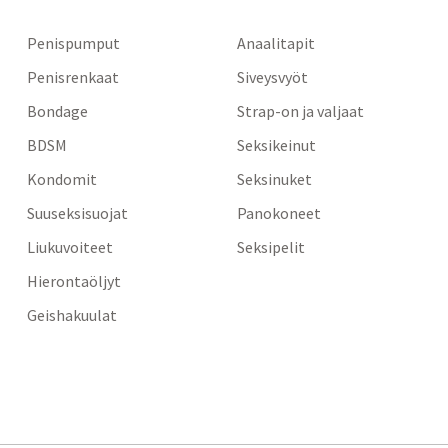
Penispumput
Anaalitapit
Penisrenkaat
Siveysvyöt
Bondage
Strap-on ja valjaat
BDSM
Seksikeinut
Kondomit
Seksinuket
Suuseksisuojat
Panokoneet
Liukuvoiteet
Seksipelit
Hierontaöljyt
Geishakuulat