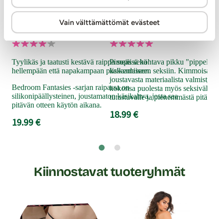
Bedroom Fantasies
RealRock
Vain välttämättömät evästeet
Raippa
Glow In the Dark - Dildo 
Kaa
liu
Tyylikäs ja taatusti kestävä raippa sopii sekä
Pimeässä hohtava pikku "pippeli" tu
seks
hellempään että napakampaan piiskaamiseen.
kaikenlaiseen seksiin. Kimmoisasta 
joka
joustavasta materiaalista valmistett
Bedroom Fantasies -sarjan raipassa on
kokonsa puolesta myös seksiväline
Tar
silikonipäällysteinen, joustamaton käsikahva, josta saa
tutustuvalle ja pienemmästä pitäväll
liu
pitävän otteen käytön aikana.
18.99 €
hui
19.99 €
9.9
Kiinnostavat tuoteryhmät