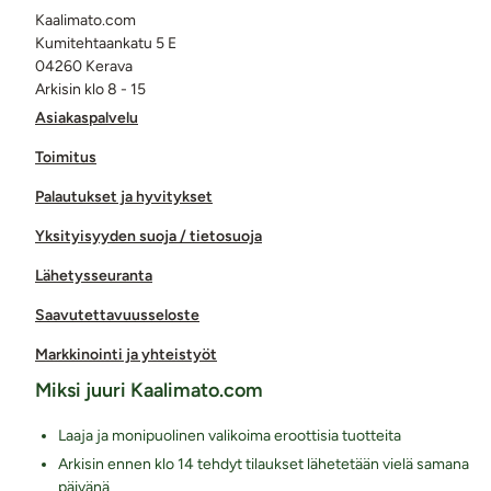
Kaalimato.com
Kumitehtaankatu 5 E
04260 Kerava
Arkisin klo 8 - 15
Asiakaspalvelu
Toimitus
Palautukset ja hyvitykset
Yksityisyyden suoja / tietosuoja
Lähetysseuranta
Saavutettavuusseloste
Markkinointi ja yhteistyöt
Miksi juuri Kaalimato.com
Laaja ja monipuolinen valikoima eroottisia tuotteita
Arkisin ennen klo 14 tehdyt tilaukset lähetetään vielä samana
päivänä