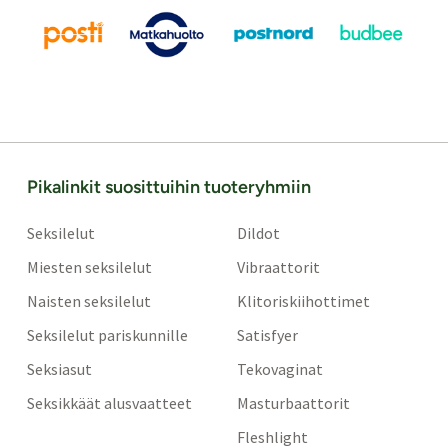
Pikalinkit suosittuihin tuoteryhmiin
Seksilelut
Dildot
Miesten seksilelut
Vibraattorit
Naisten seksilelut
Klitoriskiihottimet
Seksilelut pariskunnille
Satisfyer
Seksiasut
Tekovaginat
Seksikkäät alusvaatteet
Masturbaattorit
Fleshlight