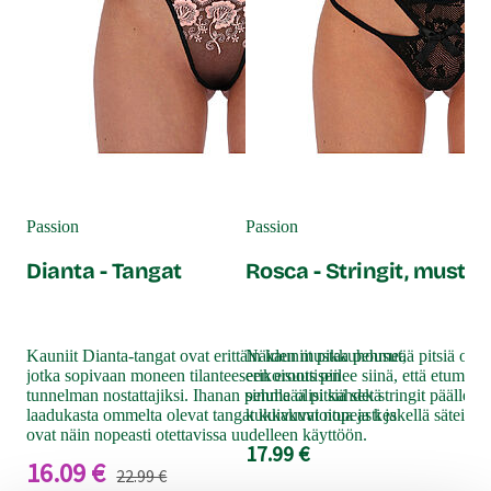
Cott
St
Passion
Passion
Dianta - Tangat
Rosca - Stringit, musta
Kim
str
Kauniit Dianta-tangat ovat erittäin kauniit pikkuhousut,
Näiden mustaa pehmeää pitsiä olevi
Avo
jotka sopivaan moneen tilanteeseen eroottisen
erikoisuus piilee siinä, että etumus n
kau
tunnelman nostattajiksi. Ihanan pehmeää pitsiä sekä
sinulla olisi kahdet stringit päällek
kesk
laadukasta ommelta olevat tangat kuivuvat nopeasti ja
kukkakuvioitua ja keskellä säteilee k
näi
ovat näin nopeasti otettavissa uudelleen käyttöön.
17.99 €
29
16.09 €
22.99 €