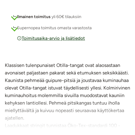
Ilmainen toimitus
yli 60€ tilauksiin
Supernopea toimitus omasta varastosta
Toimitusaika-arvio ja lisätiedot
Klassisen tulenpunaiset Otilla-tangat ovat alaosastaan
avonaiset paljastaen pakarat sekä etumuksen seksikkäästi.
Kaunista pehmeää guipure-pitsiä ja joustavaa kuminauhaa
olevat Otilla-tangat istuvat täydellisesti yllesi. Kolmirivinen
kuminauhoitus molemmilla sivuilla muodostavat kauniin
kehyksen lantiollesi. Pehmeä pitsikangas tuntuu iholla
miellyttävältä ja kuivuu nopeasti seuraavaa käyttökertaa
ajatellen.
Laadukkaat stringit tunnistaa Öko-Tex-standardi 100 -
sertifikaatista.