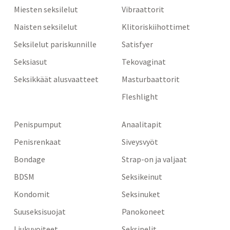
Miesten seksilelut
Vibraattorit
Naisten seksilelut
Klitoriskiihottimet
Seksilelut pariskunnille
Satisfyer
Seksiasut
Tekovaginat
Seksikkäät alusvaatteet
Masturbaattorit
Fleshlight
Penispumput
Anaalitapit
Penisrenkaat
Siveysvyöt
Bondage
Strap-on ja valjaat
BDSM
Seksikeinut
Kondomit
Seksinuket
Suuseksisuojat
Panokoneet
Liukuvoiteet
Seksipelit