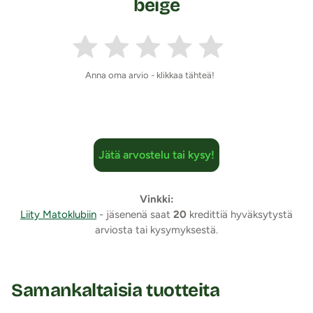
beige
Anna oma arvio - klikkaa tähteä!
Jätä arvostelu tai kysy!
Vinkki:
Liity Matoklubiin
- jäsenenä saat
20
kredittiä hyväksytystä
arviosta tai kysymyksestä.
Samankaltaisia tuotteita