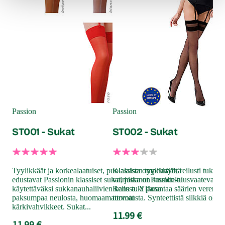
Cott
Ju
Passion
Passion
ST001 - Sukat
ST002 - Sukat
Viat
suk
hää
Tyylikkäät ja korkealaatuiset, puolalaista ompelutyötä
Klassisen tyylikkäät, reilusti tukea 
leve
edustavat Passionin klassiset sukat, jotka on suuniteltu
valmistanut Passion-alusvaatevalmis
suk
käytettäväksi sukkanauhaliivien kanssa. Yläosa
Reilu tuki parantaa säärien verenki
sul
paksumpaa neulosta, huomaamattomat
turvotusta. Synteettistä silkkiä olevat
poi
kärkivahvikkeet. Sukat...
11.99 €
14
11.99 €