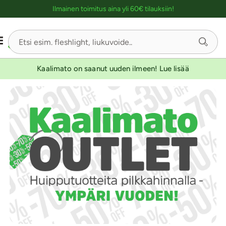
Ostoskassin kuvaus lukijalle
Ilmainen toimitus aina yli 60€ tilauksiin!
Kaalimato on saanut uuden ilmeen! Lue lisää