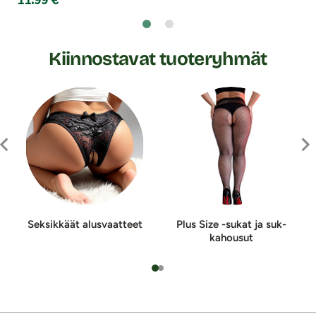
Kiinnostavat tuoteryhmät
Seksikkäät alusvaatteet
Plus Size -sukat ja suk­
ka­hou­sut