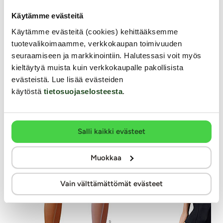
kla
Käytämme evästeitä
Klassisen valkoiset, suorat, sileät ja mattapintaiset
Seksikkäät, mustat Stay Up-sukat s
Upea
polvisukat, joiden kokopituus 45 cm. Sukkien
juhlapukeutumiseen! Sukkien yläre
Up -
Käytämme evästeitä (cookies) kehittääksemme
yläreunassa 4 cm korkea joustava resori. Sukissa ei ole
pitsikuvio, jonka sisäpinnalla on pit
näk
tuotevalikoimaamme, verkkokaupan toimivuuden
kärki- eikä kantavahvikkeita.
Mattapintaiset ja sileät.
kau
seuraamiseen ja markkinointiin. Halutessasi voit myös
14
Sukat sopivat erinomaisesti rooliasujen osaksi...
kieltäytyä muista kuin verkkokaupalle pakollisista
evästeistä. Lue lisää evästeiden
9.99 €
käytöstä
tietosuojaselosteesta
.
14.99 €
Muut asiakkaat ostivat
Salli kaikki evästeet
Muokkaa
Vain välttämättömät evästeet