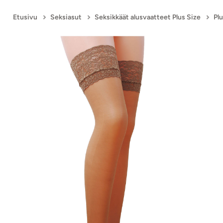
Etusivu
Seksiasut
Seksikkäät alusvaatteet Plus Size
Pl