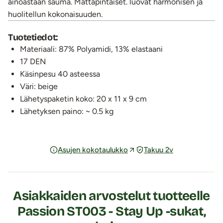
ainoastaan sauma. Mattapintaiset. luovat harmonisen ja
huolitellun kokonaisuuden.
Tuotetiedot:
Materiaali: 87% Polyamidi, 13% elastaani
17 DEN
Käsinpesu 40 asteessa
Väri: beige
Lähetyspaketin koko: 20 x 11 x 9 cm
Lähetyksen paino: ~ 0.5 kg
Asujen kokotaulukko
Takuu 2v
Asiakkaiden arvostelut tuotteelle
Passion ST003 - Stay Up -sukat,