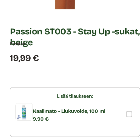
Passion ST003 - Stay Up -sukat,
beige
Passion
Hinta:
19,99 €
Lisää tilaukseen:
Kaalimato - Liukuvoide, 100 ml
9.90 €