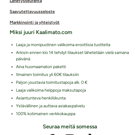
Lähetysseuranta
Saavutettavuusseloste
Markkinointi ja yhteistyöt
Miksi juuri Kaalimato.com
Laaja ja monipuolinen valikoima eroottisia tuotteita
Arkisin ennen klo 14 tehdyt tilaukset lähetetään vielä samana
päivänä
Aina huomaamaton paketti
Ilmainen toimitus yli 60€ tilauksiin
Paljon joustavia toimitustapoja alk. 0 €
Laaja valikoima helppoja maksutapoja
Asiantunteva henkilökunta
Ystävällinen ja auttava asiakaspalvelu
100% kotimainen verkkokauppa
Seuraa meitä somessa