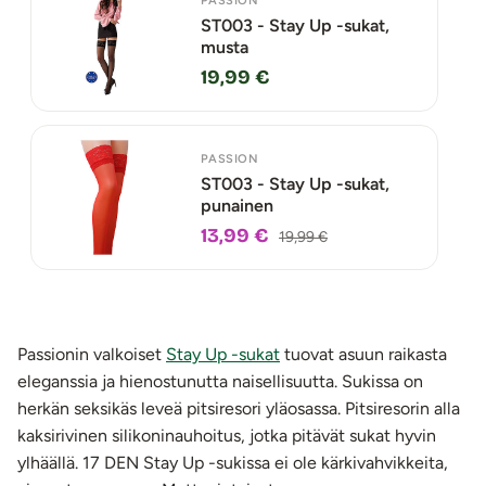
PASSION
ST003 - Stay Up -sukat,
musta
19,99 €
PASSION
ST003 - Stay Up -sukat,
punainen
13,99 €
19,99 €
Passionin valkoiset
Stay Up -sukat
tuovat asuun raikasta
eleganssia ja hienostunutta naisellisuutta. Sukissa on
herkän seksikäs leveä pitsiresori yläosassa. Pitsiresorin alla
kaksirivinen silikoninauhoitus, jotka pitävät sukat hyvin
ylhäällä. 17 DEN Stay Up -sukissa ei ole kärkivahvikkeita,