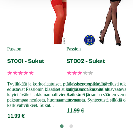
Cott
Ju
Passion
Passion
ST001 - Sukat
ST002 - Sukat
Viat
suk
hää
Tyylikkäät ja korkealaatuiset, puolalaista ompelutyötä
Klassisen tyylikkäät, reilusti tukea 
leve
edustavat Passionin klassiset sukat, jotka on suuniteltu
valmistanut Passion-alusvaatevalmis
suk
käytettäväksi sukkanauhaliivien kanssa. Yläosa
Reilu tuki parantaa säärien verenki
sul
paksumpaa neulosta, huomaamattomat
turvotusta. Synteettistä silkkiä olevat
poi
kärkivahvikkeet. Sukat...
11.99 €
14
11.99 €