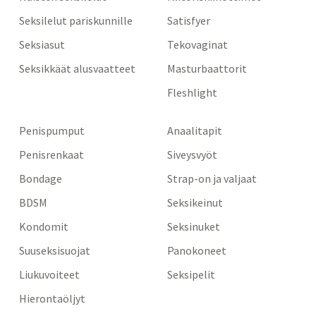
Seksilelut pariskunnille
Satisfyer
Seksiasut
Tekovaginat
Seksikkäät alusvaatteet
Masturbaattorit
Fleshlight
Penispumput
Anaalitapit
Penisrenkaat
Siveysvyöt
Bondage
Strap-on ja valjaat
BDSM
Seksikeinut
Kondomit
Seksinuket
Suuseksisuojat
Panokoneet
Liukuvoiteet
Seksipelit
Hierontaöljyt