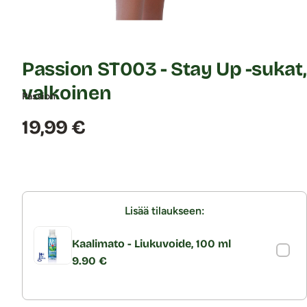
Passion ST003 - Stay Up -sukat,
valkoinen
Passion
Hinta:
19,99 €
Lisää tilaukseen:
Kaalimato - Liukuvoide, 100 ml
9.90 €