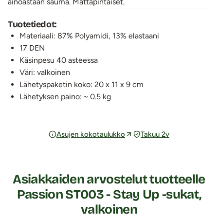
ainoastaan sauma. Mattapintaiset.
Tuotetiedot:
Materiaali: 87% Polyamidi, 13% elastaani
17 DEN
Käsinpesu 40 asteessa
Väri: valkoinen
Lähetyspaketin koko: 20 x 11 x 9 cm
Lähetyksen paino: ~ 0.5 kg
Asujen kokotaulukko
Takuu 2v
Asiakkaiden arvostelut tuotteelle
Passion ST003 - Stay Up -sukat,
valkoinen