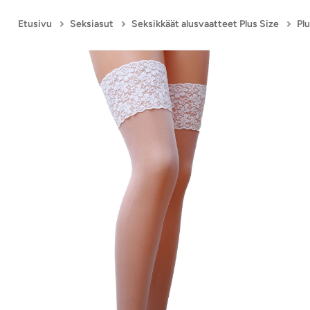
Etusivu
Seksiasut
Seksikkäät alusvaatteet Plus Size
Pl