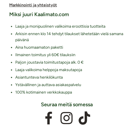
Markkinointi ja yhteistyöt
Miksi juuri Kaalimato.com
Laaja ja monipuolinen valikoima eroottisia tuotteita
Arkisin ennen klo 14 tehdyt tilaukset lähetetään vielä samana
päivänä
Aina huomaamaton paketti
Ilmainen toimitus yli 60€ tilauksiin
Paljon joustavia toimitustapoja alk. 0 €
Laaja valikoima helppoja maksutapoja
Asiantunteva henkilökunta
Ystävällinen ja auttava asiakaspalvelu
100% kotimainen verkkokauppa
Seuraa meitä somessa