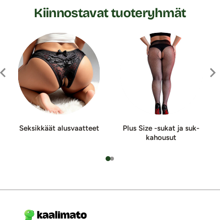
Kiinnostavat tuoteryhmät
Seksikkäät alusvaatteet
Plus Size -sukat ja suk­
ka­hou­sut