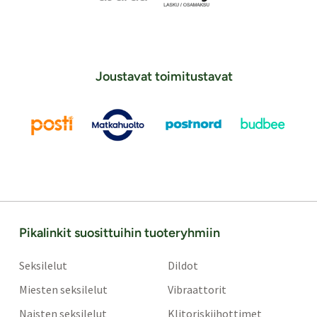
Joustavat toimitustavat
Pikalinkit suosittuihin tuoteryhmiin
Seksilelut
Dildot
Miesten seksilelut
Vibraattorit
Naisten seksilelut
Klitoriskiihottimet