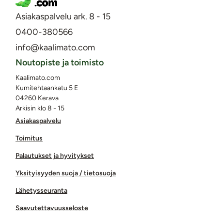
Asiakaspalvelu ark. 8 - 15
0400-380566
info@kaalimato.com
Noutopiste ja toimisto
Kaalimato.com
Kumitehtaankatu 5 E
04260 Kerava
Arkisin klo 8 - 15
Asiakaspalvelu
Toimitus
Palautukset ja hyvitykset
Yksityisyyden suoja / tietosuoja
Lähetysseuranta
Saavutettavuusseloste