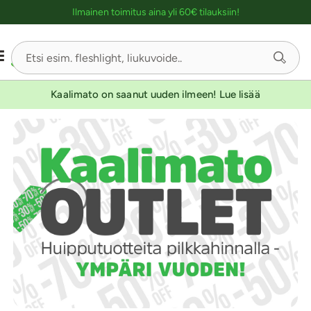
Ostoskassin kuvaus lukijalle
Ilmainen toimitus aina yli 60€ tilauksiin!
Kaalimato on saanut uuden ilmeen! Lue lisää