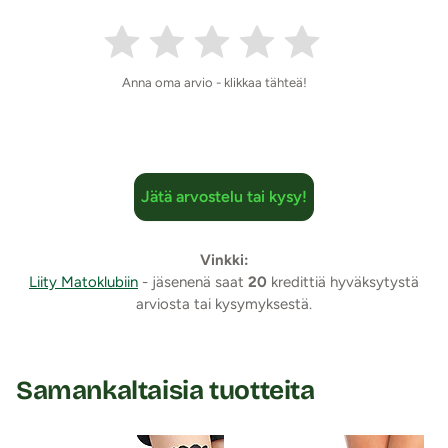
Anna oma arvio - klikkaa tähteä!
Jätä arvostelu tai kysy!
Vinkki:
Liity Matoklubiin
- jäsenenä saat
20
kredittiä hyväksytystä
arviosta tai kysymyksestä.
Samankaltaisia tuotteita