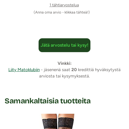
1 tähtiarvostelua
(Anna oma arvio - klikkaa tähteä!)
Jätä arvostelu tai kysy!
Vinkki:
Liity Matoklubiin
- jäsenenä saat
20
kredittiä hyväksytystä
arviosta tai kysymyksestä.
Samankaltaisia tuotteita