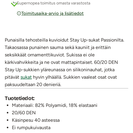
Supernopea toimitus omasta varastosta
Toimitusaika-arvio ja lisätiedot
Punaisilla tehosteilla kuvioidut Stay Up-sukat Passionilta.
Takaosassa punainen sauma sekä kauniit ja erittäin
seksikkäät ornamenttikuviot. Sukissa ei ole
kärkivahvikkeita ja ne ovat mattapintaiset. 60/20 DEN
Stay Up-sukkien yläreunassa on silikoninauhat, jotka
pitävät
sukat
hyvin ylhäällä. Sukkien vaaleat osat ovat
paksuudeltaan 20 denieriä.
Tuotetiedot:
Materiaali: 82% Polyamidi, 18% elastaani
20/60 DEN
Käsinpesu 40 asteessa
Ei rumpukuivausta