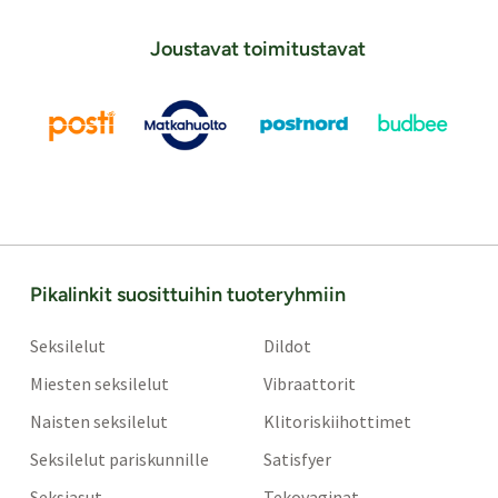
Joustavat toimitustavat
Pikalinkit suosittuihin tuoteryhmiin
Seksilelut
Dildot
Miesten seksilelut
Vibraattorit
Naisten seksilelut
Klitoriskiihottimet
Seksilelut pariskunnille
Satisfyer
Seksiasut
Tekovaginat