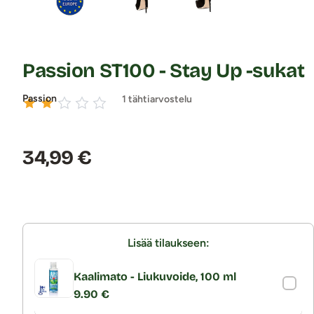
Passion ST100 - Stay Up -sukat
Passion
1 tähtiarvostelu
Hinta:
34,99 €
Lisää tilaukseen:
Kaalimato - Liukuvoide, 100 ml
9.90 €