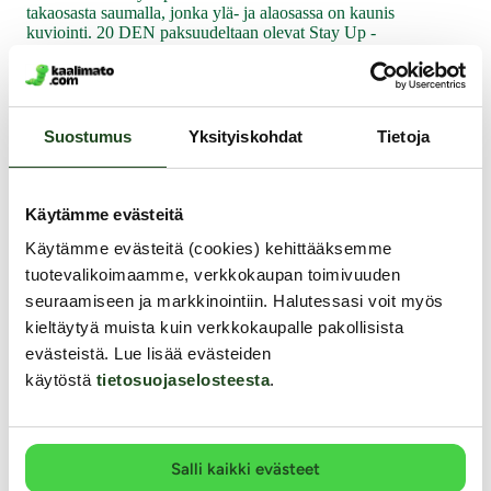
takaosasta saumalla, jonka ylä- ja alaosassa on kaunis
kuviointi. 20 DEN paksuudeltaan olevat Stay Up -
sukat soveltuvat kaikkiin tilanteisiin joissa tarvitset
tyylikkäitä ja seksikkäitä sukkia.
16.99 €
Suostumus
Yksityiskohdat
Tietoja
Muut asiakkaat ostivat
Käytämme evästeitä
Käytämme evästeitä (cookies) kehittääksemme
tuotevalikoimaamme, verkkokaupan toimivuuden
seuraamiseen ja markkinointiin. Halutessasi voit myös
kieltäytyä muista kuin verkkokaupalle pakollisista
evästeistä. Lue lisää evästeiden
käytöstä
tietosuojaselosteesta
.
Salli kaikki evästeet