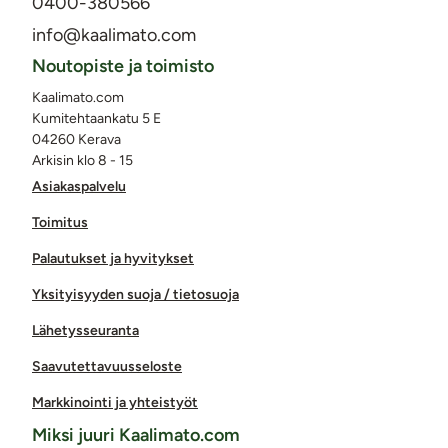
0400-380566
info@kaalimato.com
Noutopiste ja toimisto
Kaalimato.com
Kumitehtaankatu 5 E
04260 Kerava
Arkisin klo 8 - 15
Asiakaspalvelu
Toimitus
Palautukset ja hyvitykset
Yksityisyyden suoja / tietosuoja
Lähetysseuranta
Saavutettavuusseloste
Markkinointi ja yhteistyöt
Miksi juuri Kaalimato.com