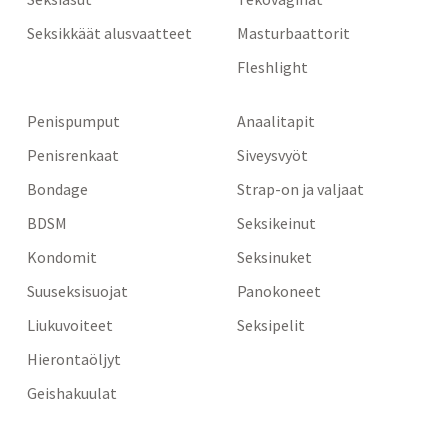
Seksikkäät alusvaatteet
Masturbaattorit
Fleshlight
Penispumput
Anaalitapit
Penisrenkaat
Siveysvyöt
Bondage
Strap-on ja valjaat
BDSM
Seksikeinut
Kondomit
Seksinuket
Suuseksisuojat
Panokoneet
Liukuvoiteet
Seksipelit
Hierontaöljyt
Geishakuulat