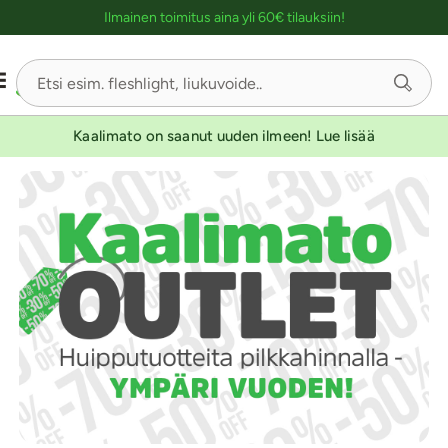
Ostoskassin kuvaus lukijalle
Ilmainen toimitus aina yli 60€ tilauksiin!
Kaalimato on saanut uuden ilmeen! Lue lisää