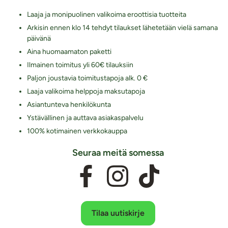
Laaja ja monipuolinen valikoima eroottisia tuotteita
Arkisin ennen klo 14 tehdyt tilaukset lähetetään vielä samana
päivänä
Aina huomaamaton paketti
Ilmainen toimitus yli 60€ tilauksiin
Paljon joustavia toimitustapoja alk. 0 €
Laaja valikoima helppoja maksutapoja
Asiantunteva henkilökunta
Ystävällinen ja auttava asiakaspalvelu
100% kotimainen verkkokauppa
Seuraa meitä somessa
Tilaa uutiskirje