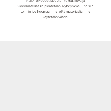
Kaikki oikeudet sivuston teksti, kuva ja
videomateriaaliin pidätetään. Ryhdymme juridisiin
toimiin jos huomaamme, että materiaaliamme
käytetään väärin!