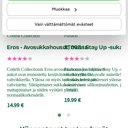
Muokkaa
Pas
Vain välttämättömät evästeet
Fe
Cottelli Collection
Passion
Eros - Avosukkahousut, musta
ST003 - Stay Up -sukat,
Täm
asu
sukk
Cottelli Collectionin Eros-avosukkahousujen näyttävät
Passionin laadukkaat Stay Up -suka
tod
aukot ovat reunustettu kestävästi koristeellisella
seksikkyyttä tihkuvalle naiselle! S
suk
vahvikkeella. Yläosa on myös kokonaisuudessaan
seksikäs leveä pitsiresori yläosassa. 
yksi
vahvistettu. Sileäpintaiset sukkahousut ovat
kaksirivinen silikoninauhoitus, jotk
62
mattapintaiset ja niiden vyötärö ylettyy
ylhäällä.
normaalikorkeudelle.
19.99 €
14.99 €