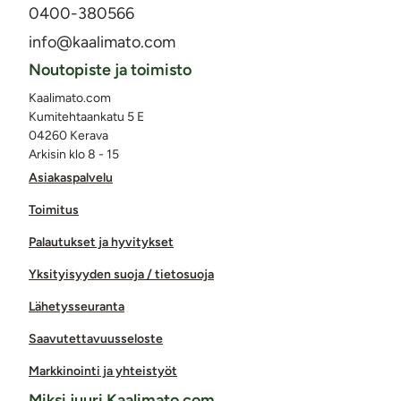
0400-380566
info@kaalimato.com
Noutopiste ja toimisto
Kaalimato.com
Kumitehtaankatu 5 E
04260 Kerava
Arkisin klo 8 - 15
Asiakaspalvelu
Toimitus
Palautukset ja hyvitykset
Yksityisyyden suoja / tietosuoja
Lähetysseuranta
Saavutettavuusseloste
Markkinointi ja yhteistyöt
Miksi juuri Kaalimato.com