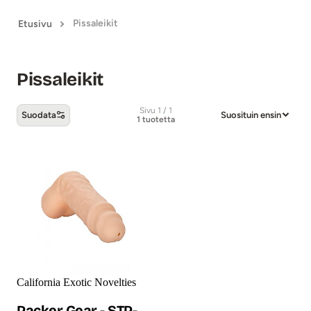
Pissaleikit
Etusivu
Pissaleikit
Sivu 1 / 1
Suodata
Suosituin ensin
1 tuotetta
Pissaleikit -tuotteet
California Exotic Novelties
Packer Gear - STP-