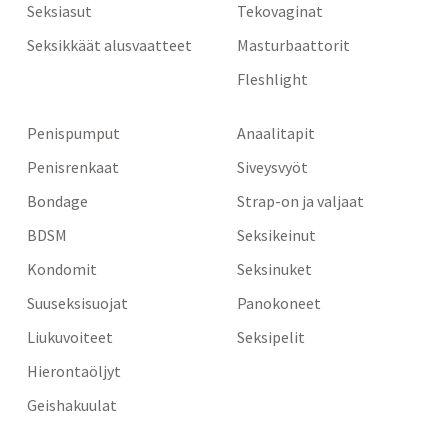
Seksiasut
Tekovaginat
Seksikkäät alusvaatteet
Masturbaattorit
Fleshlight
Penispumput
Anaalitapit
Penisrenkaat
Siveysvyöt
Bondage
Strap-on ja valjaat
BDSM
Seksikeinut
Kondomit
Seksinuket
Suuseksisuojat
Panokoneet
Liukuvoiteet
Seksipelit
Hierontaöljyt
Geishakuulat