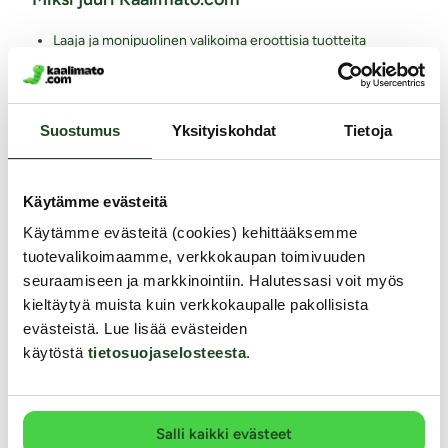
Laaja ja monipuolinen valikoima eroottisia tuotteita
Arkisin ennen klo 14 tehdyt tilaukset lähetetään vielä samana
päivänä
Aina huomaamaton paketti
Suostumus
Yksityiskohdat
Tietoja
Ilmainen toimitus yli 60€ tilauksiin
Paljon joustavia toimitustapoja alk. 0 €
Laaja valikoima helppoja maksutapoja
Käytämme evästeitä
Asiantunteva henkilökunta
Käytämme evästeitä (cookies) kehittääksemme
Ystävällinen ja auttava asiakaspalvelu
tuotevalikoimaamme, verkkokaupan toimivuuden
100% kotimainen verkkokauppa
seuraamiseen ja markkinointiin. Halutessasi voit myös
kieltäytyä muista kuin verkkokaupalle pakollisista
Seuraa meitä somessa
evästeistä. Lue lisää evästeiden
käytöstä
tietosuojaselosteesta
.
Tilaa uutiskirje
Salli kaikki evästeet