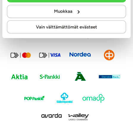
Muokkaa
Modernit maksutavat
Vain välttämättömät evästeet