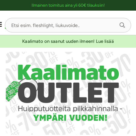
Ostoskassin kuvaus lukijalle
Ilmainen toimitus aina yli 60€ tilauksiin!
Kaalimato on saanut uuden ilmeen! Lue lisää