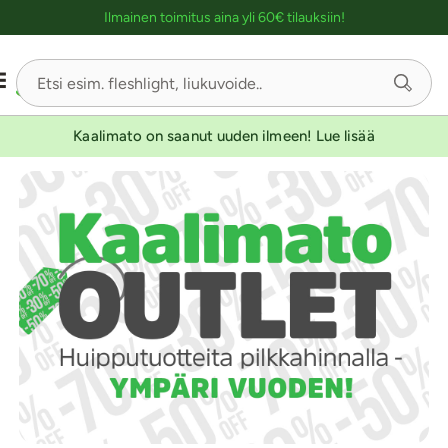
Ostoskassin kuvaus lukijalle
Ilmainen toimitus aina yli 60€ tilauksiin!
Kaalimato on saanut uuden ilmeen! Lue lisää