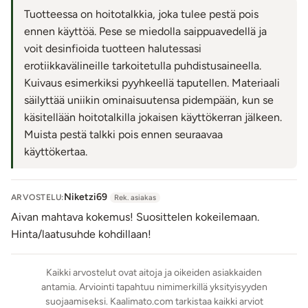
Tuotteessa on hoitotalkkia, joka tulee pestä pois
ennen käyttöä. Pese se miedolla saippuavedellä ja
voit desinfioida tuotteen halutessasi
erotiikkavälineille tarkoitetulla puhdistusaineella.
Kuivaus esimerkiksi pyyhkeellä taputellen. Materiaali
säilyttää uniikin ominaisuutensa pidempään, kun se
käsitellään hoitotalkilla jokaisen käyttökerran jälkeen.
Muista pestä talkki pois ennen seuraavaa
käyttökertaa.
Niketzi69
ARVOSTELU:
Rek. asiakas
Aivan mahtava kokemus! Suosittelen kokeilemaan.
Hinta/laatusuhde kohdillaan!
Kaikki arvostelut ovat aitoja ja oikeiden asiakkaiden
antamia. Arviointi tapahtuu nimimerkillä yksityisyyden
suojaamiseksi. Kaalimato.com tarkistaa kaikki arviot