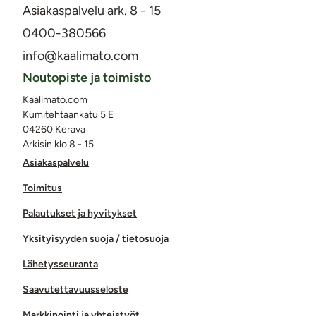
Asiakaspalvelu ark. 8 - 15
0400-380566
info@kaalimato.com
Noutopiste ja toimisto
Kaalimato.com
Kumitehtaankatu 5 E
04260 Kerava
Arkisin klo 8 - 15
Asiakaspalvelu
Toimitus
Palautukset ja hyvitykset
Yksityisyyden suoja / tietosuoja
Lähetysseuranta
Saavutettavuusseloste
Markkinointi ja yhteistyöt