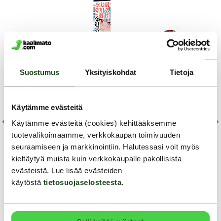
Suostumus
Yksityiskohdat
Tietoja
Käytämme evästeitä
S-L
Käytämme evästeitä (cookies) kehittääksemme
tuotevalikoimaamme, verkkokaupan toimivuuden
Di
Nanma
Alien Toys
seuraamiseen ja markkinointiin. Halutessasi voit myös
kieltäytyä muista kuin verkkokaupalle pakollisista
melia Harper -
Tekovagina, Asami Matsumoto
Drakes Fire - Tekovagin
evästeistä. Lue lisää evästeiden
Täm
käytöstä
tietosuojaselosteesta
.
pid
Cop
Asami Matsumoto -tekovagina on käytännöllinen,
Drakes Fire-tekovagina edustaa fant
peh
kätevä sekä erittäin toimiva matkakokoinen
roolileikkimaailmaa niin muotoilull
nen! Aitoa jäljittelevästä,
Tek
masturbaattori. Asami -tekovagina on vesitiivis,
väritykselläänkin. Täyttä tulta olev