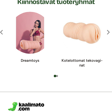
Kiinnostavat tuoteryhmät
Dreamtoys
Kotelottomat te­ko­va­gi­
nat