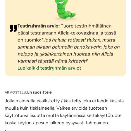
puhdistusaineella. Kuivaus esimerkiksi pyyhkeellä
taputellen. Materiaali säilyttää uniikin ominaisuutensa
pidempään, kun se käsitellään hoitotalkilla jokaisen
käyttökerran jälkeen. Muista pestä talkki pois ennen
Testiryhmän arvio:
Tuore testiryhmäläinen
seuraavaa käyttökertaa.
pääsi testaamaan Alicia-tekovaginaa ja tässä
on tuomio: "
Jos haluaa totisesti tiukan, mutta
Tuotetiedot:
samaan aikaan pehmeän panokaverin, joka on
Materiaali: TPE
helppo ja yksinkertainen huoltaa, niin Alicia
Tuotteen pituus: 10,5 cm
varmasti täyttää nämä kriteerit!
"
Ulkohalkaisija lepotilassa: n. 5,5 cm
Lue kaikki testiryhmän arviot
Vagina-aukon halkaisija: 0,5 - 5 cm (joustava)
Sisäpuoli teksturoitu
Vesitiivis
En suosittele
ARVOSTELU:
Väri: Tummanruskea
Jollain aineella päällistetty / käsitelty joka ei lähde käsistä
Lähetyspaketin koko: 20 x 11 x 9 cm
muulla kuin tiskiaineella. Vaikea arvioida tuotteen
Lähetyksen paino: ~ 0.5 kg
käyttöturvallisuutta mutta käytännössä kertakäyttötuote
koska käytön / pesun jälkeen pysyvästi tahmainen.