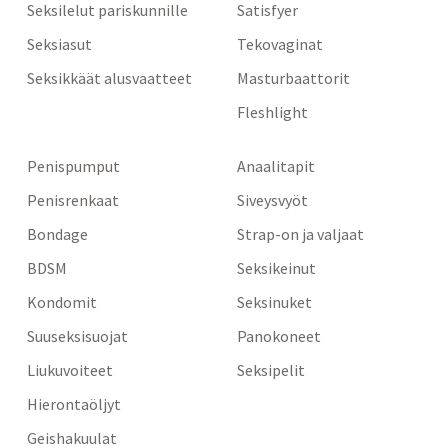
Seksilelut pariskunnille
Satisfyer
Seksiasut
Tekovaginat
Seksikkäät alusvaatteet
Masturbaattorit
Fleshlight
Penispumput
Anaalitapit
Penisrenkaat
Siveysvyöt
Bondage
Strap-on ja valjaat
BDSM
Seksikeinut
Kondomit
Seksinuket
Suuseksisuojat
Panokoneet
Liukuvoiteet
Seksipelit
Hierontaöljyt
Geishakuulat