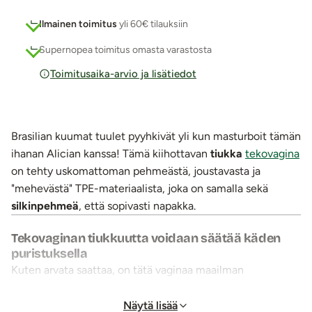
Ilmainen toimitus
yli 60€ tilauksiin
Supernopea toimitus omasta varastosta
Toimitusaika-arvio ja lisätiedot
Brasilian kuumat tuulet pyyhkivät yli kun masturboit tämän
ihanan Alician kanssa! Tämä kiihottavan
tiukka
tekovagina
on tehty uskomattoman pehmeästä, joustavasta ja
"mehevästä" TPE-materiaalista, joka on samalla sekä
silkinpehmeä
, että sopivasti napakka.
Tekovaginan tiukkuutta voidaan säätää käden
puristuksella
Kuten arvata saattaa, on tätä vaginaa maailman
yksinkertaisin ja helpoin säädellä. Oma käsi tietää
maailman parhaiten mistä milloinkin puristaa ja Alician
Näytä lisää