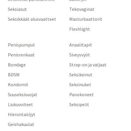
Seksiasut
Tekovaginat
Seksikkäät alusvaatteet
Masturbaattorit
Fleshlight
Penispumput
Anaalitapit
Penisrenkaat
Siveysvyöt
Bondage
Strap-on ja valjaat
BDSM
Seksikeinut
Kondomit
Seksinuket
Suuseksisuojat
Panokoneet
Liukuvoiteet
Seksipelit
Hierontaöljyt
Geishakuulat