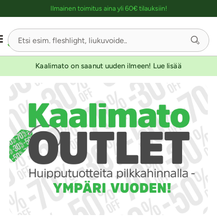
Ostoskassin kuvaus lukijalle
Ilmainen toimitus aina yli 60€ tilauksiin!
Kaalimato on saanut uuden ilmeen! Lue lisää