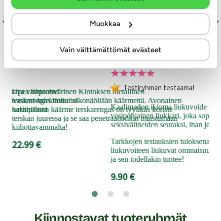
Sti
Muokkaa
S8
Kiotos
Kaalimato
ml
Vain välttämättömät evästeet
voide, 150 ml
Metallinen terskarengas, hopea
Liukuvoide, 100 ml
Kor
sek
Testiryhmän testaama!
 loistava vaihtoehto
Upea hopeanvärinen Kiotoksen metallinen
Hel
a hiivasieni-infektioita tai
terskarengas imitoi ulkonäöltään käärmettä. Avonainen
sove
Kaalimadon ikioma liukuvoide on lo
ä glyseriinitöntä
kaksipäinen käärme terskarengas on tyylikäs koriste
herk
vesipohjainen liukkari, joka sopii se
terskan juuressa ja se saa penetraationkin maistumaan
ja s
seksivälineiden seuraksi, ihan jokais
kiihottavammalta!
7.9
Tarkkojen testauksien tuloksena Ka
22.99 €
liukuvoiteen liukuvat ominaisuude
ja sen todellakin tuntee!
9.90 €
Kiinnostavat tuoteryhmät