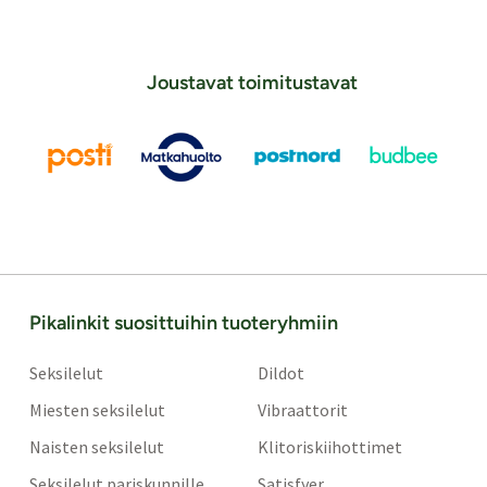
Joustavat toimitustavat
Pikalinkit suosittuihin tuoteryhmiin
Seksilelut
Dildot
Miesten seksilelut
Vibraattorit
Naisten seksilelut
Klitoriskiihottimet
Seksilelut pariskunnille
Satisfyer