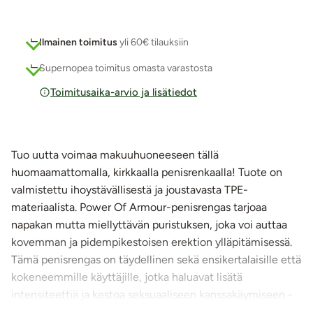
Ilmainen toimitus
yli 60€ tilauksiin
Supernopea toimitus omasta varastosta
Toimitusaika-arvio ja lisätiedot
Tuo uutta voimaa makuuhuoneeseen tällä
huomaamattomalla, kirkkaalla penisrenkaalla! Tuote on
valmistettu ihoystävällisestä ja joustavasta TPE-
materiaalista. Power Of Armour-penisrengas tarjoaa
napakan mutta miellyttävän puristuksen, joka voi auttaa
kovemman ja pidempikestoisen erektion ylläpitämisessä.
Tämä penisrengas on täydellinen sekä ensikertalaisille että
kokeneemmille käyttäjille, jotka haluavat lisätä
intensiteettiä ja kestoa seksuaaliseen kanssakäymiseen -
yksin tai kumppanin kanssa.