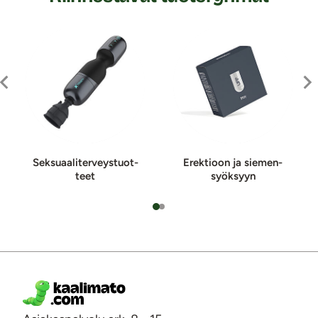
Sek­suaa­li­ter­veys­tuot­
Erektioon ja sie­men­
teet
syök­syyn