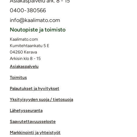
Asiakaspalvelu ark. 8 - 15
0400-380566
info@kaalimato.com
Noutopiste ja toimisto
Kaalimato.com
Kumitehtaankatu 5 E
04260 Kerava
Arkisin klo 8 - 15
Asiakaspalvelu
Toimitus
Palautukset ja hyvitykset
Yksityisyyden suoja / tietosuoja
Lähetysseuranta
Saavutettavuusseloste
Markkinointi ja yhteistyöt