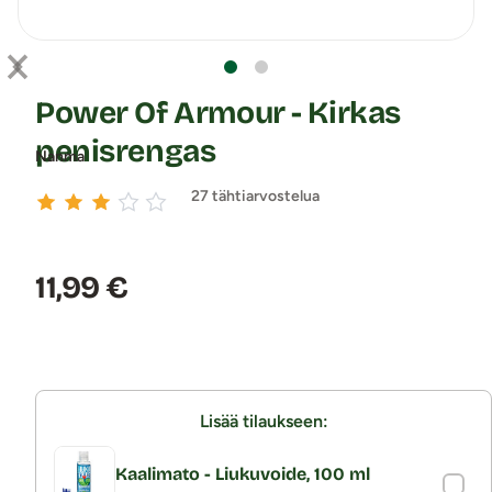
Power Of Armour - Kirkas
penisrengas
Nanma
27 tähtiarvostelua
Hinta:
11,99 €
Lisää tilaukseen:
Kaalimato - Liukuvoide, 100 ml