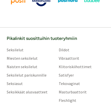
Pikalinkit suosittuihin tuoteryhmiin
Seksilelut
Dildot
Miesten seksilelut
Vibraattorit
Naisten seksilelut
Klitoriskiihottimet
Seksilelut pariskunnille
Satisfyer
Seksiasut
Tekovaginat
Seksikkäät alusvaatteet
Masturbaattorit
Fleshlight