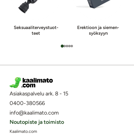
Sek­suaa­li­ter­veys­tuot­
Erektioon ja sie­men­
teet
syök­syyn
Asiakaspalvelu ark. 8 - 15
0400-380566
info@kaalimato.com
Noutopiste ja toimisto
Kaalimato.com