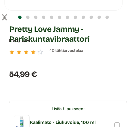
Pretty Love Jammy -
Pariskuntavibraattori
Pretty Love
40 tähtiarvostelua
Hinta:
54,99 €
Lisää tilaukseen:
Kaalimato - Liukuvoide, 100 ml