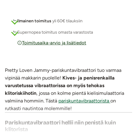
Ilmainen toimitus
yli 60€ tilauksiin
Supernopea toimitus omasta varastosta
Toimitusaika-arvio ja lisätiedot
Pretty Loven Jammy-pariskuntavibraattori tuo varmaa
vipinää makkarin puolelle!
Kives- ja penisrenkailla
varustetussa vibraattorissa on myös tehokas
klitoriskiihotin
, jossa on kolme pientä kielisimulaattoria
valmiina hommiin. Tästä
pariskuntavibraattorista
on
rutkasti nautintoa molemmille!
Pariskuntavibraattori hellii niin penistä kuin
klitorista
Tällä pariskuntavibraattorilla voi tuoda penetraatioon aivan