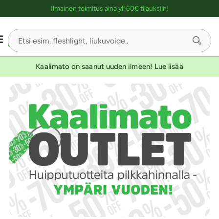
Ostoskassin kuvaus lukijalle
Ilmainen toimitus aina yli 60€ tilauksiin!
Kaalimato on saanut uuden ilmeen! Lue lisää