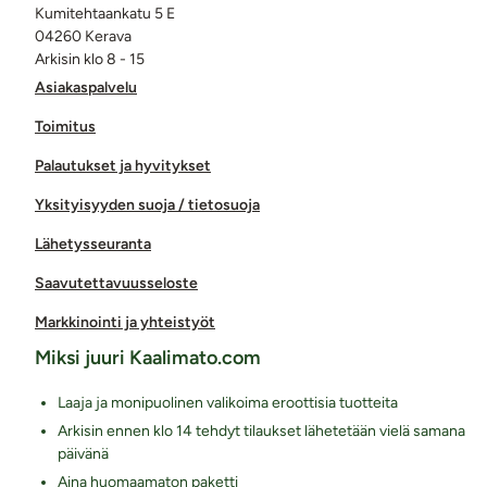
Kumitehtaankatu 5 E
04260 Kerava
Arkisin klo 8 - 15
Asiakaspalvelu
Toimitus
Palautukset ja hyvitykset
Yksityisyyden suoja / tietosuoja
Lähetysseuranta
Saavutettavuusseloste
Markkinointi ja yhteistyöt
Miksi juuri Kaalimato.com
Laaja ja monipuolinen valikoima eroottisia tuotteita
Arkisin ennen klo 14 tehdyt tilaukset lähetetään vielä samana
päivänä
Aina huomaamaton paketti