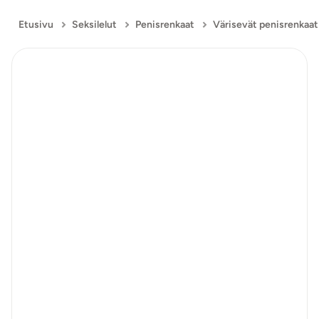
Etusivu
Seksilelut
Penisrenkaat
Värisevät penisrenkaat