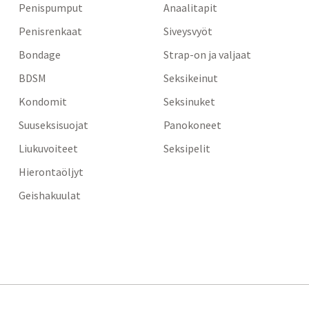
Penispumput
Anaalitapit
Penisrenkaat
Siveysvyöt
Bondage
Strap-on ja valjaat
BDSM
Seksikeinut
Kondomit
Seksinuket
Suuseksisuojat
Panokoneet
Liukuvoiteet
Seksipelit
Hierontaöljyt
Geishakuulat