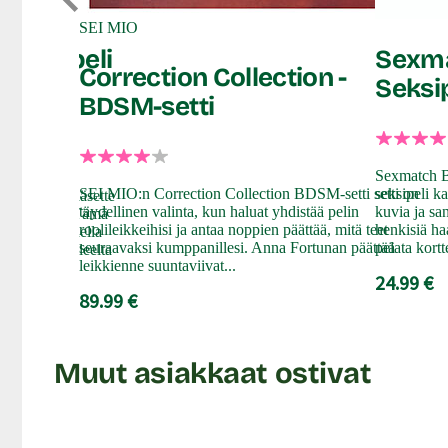
SEI MIO
 lautapeli
Sexma
Correction Collection -
Seksip
BDSM-setti
Sexmatch B
teltu kaksin
SEI MIO:n Correction Collection BDSM-setti setti on
seksipeli ka
ka seurassa pääsette
täydellinen valinta, kun haluat yhdistää pelin
kuvia ja sa
ia tehtäviä. Tämä
roolileikkeihisi ja antaa noppien päättää, mitä teet
henkisiä ha
a iltanne todella
seuraavaksi kumppanillesi. Anna Fortunan päättää
pelata kortt
ät askel askeleelta
leikkienne suuntaviivat...
ia!
24.99 €
89.99 €
Muut asiakkaat ostivat