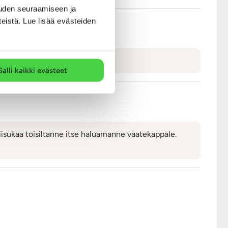
uden seuraamiseen ja
teistä. Lue lisää evästeiden
Salli kaikki evästeet
 Riisukaa toisiltanne itse haluamanne vaatekappale.