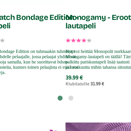
tch Bondage Edition -
Monogamy - Eroot
eli
lautapeli
ondage Edition on tuhmaakin tuhmempi
Nyt voi heittää Monopolit nurkkaan
hdelle pelaajalle, jossa pelaajat yhdistävät
Monogamy-lautapeli on täällä! Tämä
noja samalla, kun he suorittavat bdsm-
palkittu pariskuntapeli lisää taatust
asteita, kunnes toinen pelaajista ei enää voi
ja hauskuutta mihin tahansa sitout
eja.
39.99 €
Klubilaisille
31.99 €