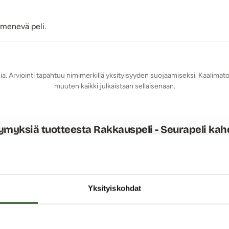
 menevä peli.
mia. Arviointi tapahtuu nimimerkillä yksityisyyden suojaamiseksi. Kaalimato
muuten kaikki julkaistaan sellaisenaan.
myksiä tuotteesta Rakkauspeli - Seurapeli kah
Yksityiskohdat
ät kaikki seksipelimme, joista voi sitten valita sellaisen, mikä
150.html