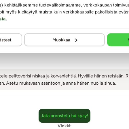
s) kehittääksemme tuotevalikoimaamme, verkkokaupan toimivu
oit myös kieltäytyä muista kuin verkkokaupalle pakollisista eväs
sta
.
 tehdä?
a ruutu. Muut ohjeet on kerrottu pelilaudalla.
ästeet
Muokkaa
ele pelitoverisi niskaa ja korvanlehtiä. Hyväile hänen reisiään.
jan. Asetu mukavaan asentoon ja anna hänen nuolla sinua.
Jätä arvostelu tai kysy!
Vinkki: