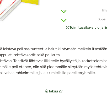
Ilm
Super
Toimitusaika-arvio ja l
mä loistava peli saa tunteet ja halut kiihtymään melkein itsestään.
pulat, tehtäväkortit sekä pelilauta.
tävän. Tehtävät lähtevät liikkeelle hyväilystä ja koskettelemis
mmälle peli etenee, niin sitä pidemmälle siirrytään myös tehtävi
i vähän rohkeimmille ja leikkimielisille pareille/ryhmille.
Takuu 2v