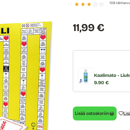
108 tähtiarv
Hinta:
11,99 €
Kaalimato - Liuk
9.90 €
Lisää ostoskoriin
Lis