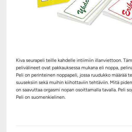
Kiva seurapeli teille kahdelle intiimiin illanviettoon. Tä
pelivälineet ovat pakkauksessa mukana eli noppa, pelinap
Peli on perinteinen noppapeli, jossa ruudukko määrää teh
suuseksiin sekä muihin kiihottaviin tehtäviin. Mitä pide
on saavuttaa orgasmi nopan osoittamalla tavalla. Peli sopi
Peli on suomenkielinen.