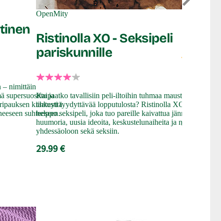
Desire
OpenMity
lautap
tinen
Ristinolla XO - Seksipeli
pariskunnille
Testiry
Etenkin hete
pelattava er
 – nimittäin
pääsette tot
 supersuosittu ja
Kaipaatko tavallisiin peli-iltoihin tuhmaa maustetta ja
tehtäviä. Tä
i ripauksen kiihkeyttä
taatusti tyydyttävää lopputulosta? Ristinolla XO on
muuttaa ilta
uneeseen suhteeseen.
helppo seksipeli, joka tuo pareille kaivattua jännitystä,
johdattaa Te
huumoria, uusia ideoita, keskustelunaiheita ja nautintoa
huippua ja k
yhdessäoloon sekä seksiin.
29.99 €
29.99 €