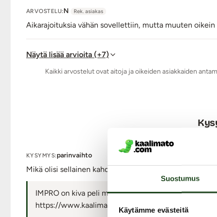
N
ARVOSTELU:
Rek. asiakas
Aikarajoituksia vähän sovellettiin, mutta muuten oikein
Näytä lisää arvioita (+7)
Kaikki arvostelut ovat aitoja ja oikeiden asiakkaiden anta
Kysy
parinvaihto
KYSYMYS:
Mikä olisi sellainen kahden parin eli 4hlö hyvä peli ?
Suostumus
IMPRO on kiva peli mutta seuraavan linkin takaa löytyv
https://www.kaalimato.com/catalog/SEKSIPELIT_c_
Käytämme evästeitä