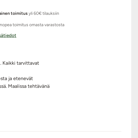
ainen toimitus
yli 60€ tilauksiin
nopea toimitus omasta varastosta
isätiedot
 Kaikki tarvittavat
esta ja etenevät
ssä. Maalissa tehtävänä