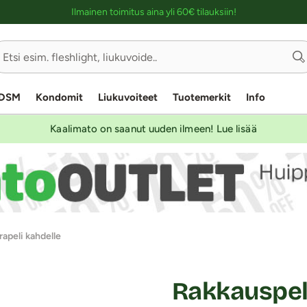
Ostoskassin kuvaus lukijalle
Ilmainen toimitus aina yli 60€ tilauksiin!
DSM
Kondomit
Liukuvoiteet
Tuotemerkit
Info
Kaalimato on saanut uuden ilmeen! Lue lisää
rapeli kahdelle
Rakkauspeli