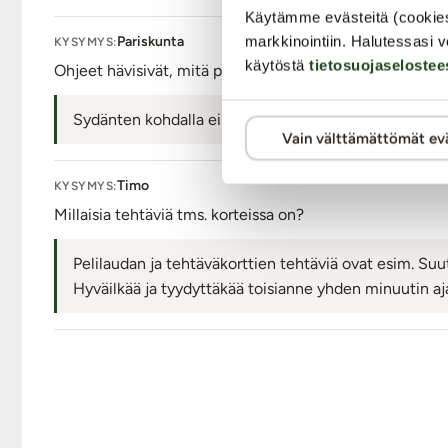
Käytämme evästeitä (cookie
markkinointiin. Halutessasi v
Pariskunta
KYSYMYS:
käytöstä
tietosuojaselostee
Ohjeet hävisivät, mitä punasien sydämien kohdalla piti
Sydänten kohdalla ei tehdä mitään eli sen on ns. vapa
Vain välttämättömät ev
Timo
KYSYMYS:
Millaisia tehtäviä tms. korteissa on?
Pelilaudan ja tehtäväkorttien tehtäviä ovat esim. Suut
Hyväilkää ja tyydyttäkää toisianne yhden minuutin a