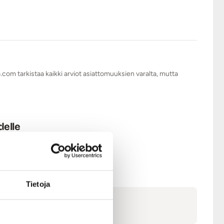
.com tarkistaa kaikki arviot asiattomuuksien varalta, mutta
delle
Tietoja
 omaa silmää eniten miellyttää: