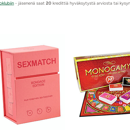
oklubiin
- jäsenenä saat
20
kredittiä hyväksytystä arviosta tai kys