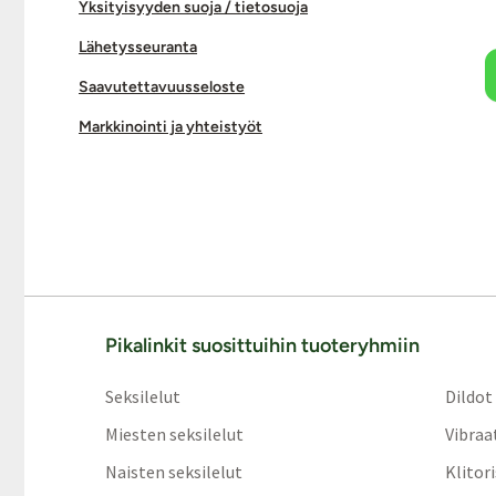
Yksityisyyden suoja / tietosuoja
Lähetysseuranta
Saavutettavuusseloste
Markkinointi ja yhteistyöt
Pikalinkit suosittuihin tuoteryhmiin
Seksilelut
Dildot
Miesten seksilelut
Vibraa
Naisten seksilelut
Klitor