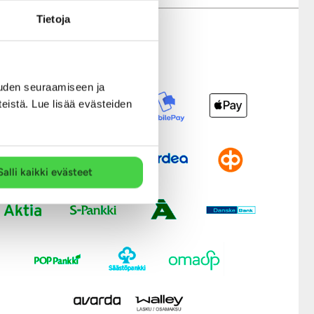
Tietoja
Modernit maksutavat
uden seuraamiseen ja
teistä. Lue lisää evästeiden
Salli kaikki evästeet