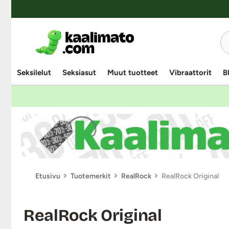
Seksilelut
Seksiasut
Muut tuotteet
Vibraattorit
B
Etusivu
Tuotemerkit
RealRock
RealRock Original
RealRock Original