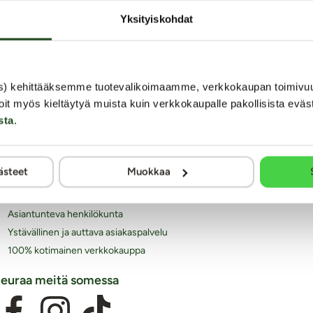
Yksityiskohdat
iksi juuri Kaalimato.com
s) kehittääksemme tuotevalikoimaamme, verkkokaupan toimivu
Laaja ja monipuolinen valikoima eroottisia tuotteita
oit myös kieltäytyä muista kuin verkkokaupalle pakollisista eväs
Arkisin ennen klo 14 tehdyt tilaukset lähetetään vielä
sta
.
samana päivänä
Aina huomaamaton paketti
Ilmainen toimitus yli 60€ tilauksiin
ästeet
Muokkaa
Paljon joustavia toimitustapoja alk. 0 €
Laaja valikoima helppoja maksutapoja
Asiantunteva henkilökunta
Ystävällinen ja auttava asiakaspalvelu
100% kotimainen verkkokauppa
euraa meitä somessa