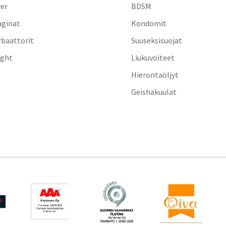
yer
BDSM
aginat
Kondomit
baattorit
Suuseksisuojat
ight
Liukuvoiteet
Hierontaöljyt
Geishakuulat