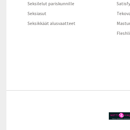
Seksilelut pariskunnille
Satisf
Seksiasut
Tekov
Seksikkäät alusvaatteet
Mastur
Fleshl