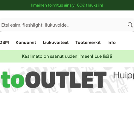
Ostoskassin kuvaus lukijalle
Ilmainen toimitus aina yli 60€ tilauksiin!
DSM
Kondomit
Liukuvoiteet
Tuotemerkit
Info
Kaalimato on saanut uuden ilmeen! Lue lisää