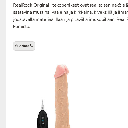
RealRock Original -tekopenikset ovat realistisen näköisi
saatavina mustina, vaaleina ja kirkkaina, kiveksillä ja ilm
joustavalla materiaalillaan ja pitävällä imukupillaan. Rea
kumista.
Suodata
RealRock Original -tuotteet