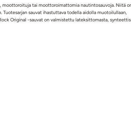
ä, moottoroituja tai moottoroimattomia nautintosauvoja. Niitä o
an. Tuotesarjan sauvat ihastuttava todella aidolla muotoilullaan,
l Rock Original -sauvat on valmistettu lateksittomasta, synteetti