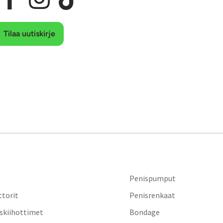
Tilaa uutiskirje
Penispumput
ttorit
Penisrenkaat
iskiihottimet
Bondage