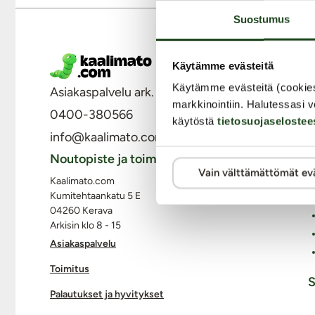
Suostumus
M
Käytämme evästeitä
Käytämme evästeitä (cookie
Asiakaspalvelu ark. 8 - 15
markkinointiin. Halutessasi v
0400-380566
käytöstä
tietosuojaselostee
info@kaalimato.com
Noutopiste ja toimisto
Vain välttämättömät ev
Kaalimato.com
Kumitehtaankatu 5 E
04260 Kerava
Arkisin klo 8 - 15
Asiakaspalvelu
Toimitus
S
Palautukset ja hyvitykset