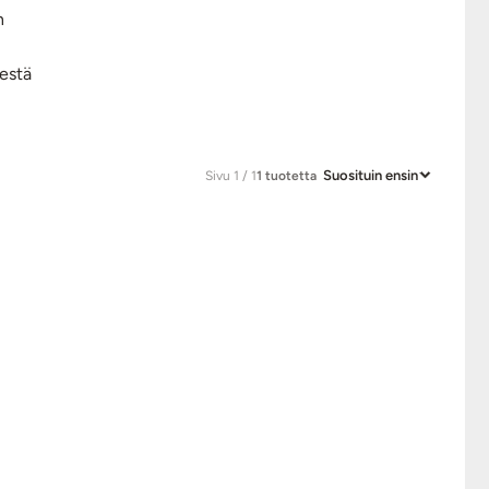
n
sestä
Suosituin ensin
Sivu 1 / 1
1 tuotetta