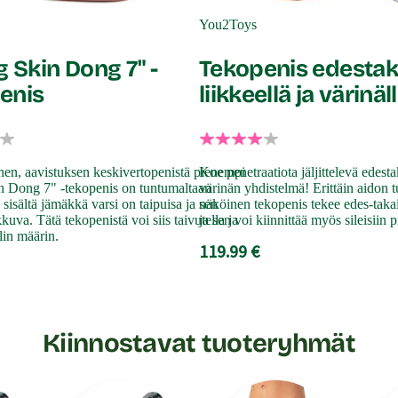
You2Toys
g Skin Dong 7" -
Tekopenis edestak
enis
liikkeellä ja värinäl
nen, aavistuksen keskivertopenistä pienempi
Koe penetraatiota jäljittelevä edesta
in Dong 7" -tekopenis on tuntumaltaan
värinän yhdistelmä! Erittäin aidon t
: sisältä jämäkkä varsi on taipuisa ja sen
näköinen tekopenis tekee edes-takais
kkuva. Tätä tekopenistä voi siis taivutella ja
ja sen voi kiinnittää myös sileisiin p
lin määrin.
119.99 €
Kiinnostavat tuoteryhmät