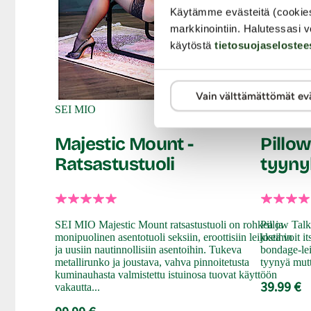
Käytämme evästeitä (cookie
markkinointiin. Halutessasi v
käytöstä
tietosuojaselostee
Vain välttämättömät ev
SEI MIO
SEI MIO
Majestic Mount -
Pillow
Ratsastustuoli
tyynyl
SEI MIO Majestic Mount ratsastustuoli on rohkea ja
Pillow Talk
monipuolinen asentotuoli seksiin, eroottisiin leikkeihin
josta voit 
ja uusiin nautinnollisiin asentoihin. Tukeva
bondage-lei
metallirunko ja joustava, vahva pinnoitetusta
tyynyä mutt
kuminauhasta valmistettu istuinosa tuovat käyttöön
39.99 €
vakautta...