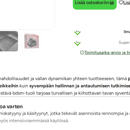
Lisää ostoskoriin
Lis
Ilm
Super
Toimitusaika-arvio ja l
ahdollisuudet ja vallan dynamiikan yhteen tuotteeseen, tämä
eikkeihin
kuin
syvempään hallinnan ja antautumisen tutkimis
estävä bdsm-tuoli tarjoaa turvallisen ja kiihottavan tavan syventää
toa varten
niskatyyny ja käsityynyt, jotka tekevät asennoista rennompia ja 
 myös intensiivisemmässä käytössä.