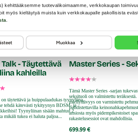
s) kehittääksemme tuotevalikoimaamme, verkkokaupan toimivu
oit myös kieltäytyä muista kuin verkkokaupalle pakollisista eväs
sta
.
ästeet
Muokkaa
XR Brands
 Talk - Täytettävä
Master Series - Sek
iina kahleilla
Tämä Master Series -sarjan tukeva
seksituoli on valmistettu teräksestä.
 on täytettävä ja huippulaadukas tyynyliina,
miellyttävyys on varmistettu pehmust
itse tehdä kätevästi tykityynyn BDSM- ja
puhdistettavilla keinonahkapehmust
kkeihisi! Tyynyliinan sisään mahtuu 2
ansiosta myös pidempikestoiset spa
a mikäli tukea ei haluta paljoa...
rakastelusessiot ovat mahdollisia.
699.99 €