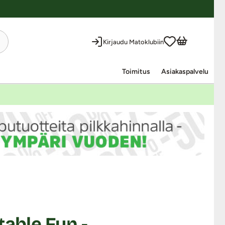
Kirjaudu Matoklubiin
Toimitus
Asiakaspalvelu
table Fun -