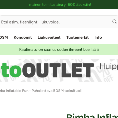
Ostoskassin kuvaus lukijalle
Ilmainen toimitus aina yli 60€ tilauksiin!
DSM
Kondomit
Liukuvoiteet
Tuotemerkit
Info
Kaalimato on saanut uuden ilmeen! Lue lisää
ba Inflatable Fun - Puhallettava BDSM-seksituoli
Rimba Infla