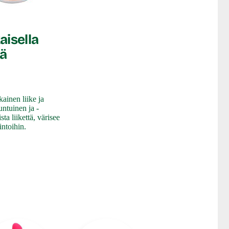
aisella
lä
kainen liike ja
untuinen ja -
ta liikettä, värisee
intoihin.