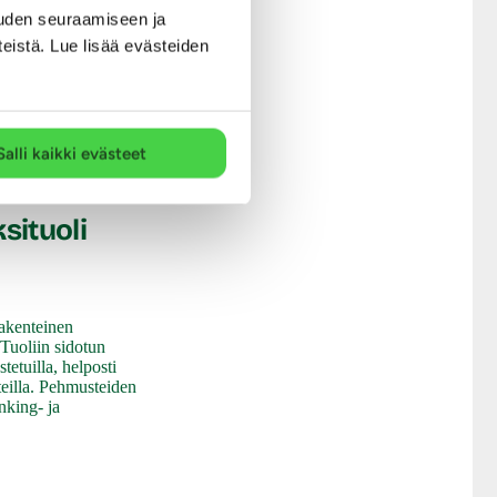
uden seuraamiseen ja
teistä. Lue lisää evästeiden
Salli kaikki evästeet
situoli
rakenteinen
 Tuoliin sidotun
etuilla, helposti
eilla. Pehmusteiden
nking- ja