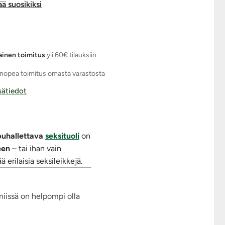
ää suosikiksi
ainen toimitus
yli 60€ tilauksiin
nopea toimitus omasta varastosta
isätiedot
puhallettava
seksituoli
on
een
– tai ihan vain
 erilaisia seksileikkejä.
niissä on helpompi olla