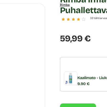
Rimba
Puhalletta
32 tähtiarvo
Hinta:
59,99 €
Kaalimato - Liuk
9.90 €