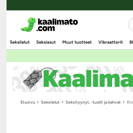
Seksilelut
Seksiasut
Muut tuotteet
Vibraattorit
B
Etusivu
Seksilelut
Seksityynyt, -tuolit ja kahvat
Rim