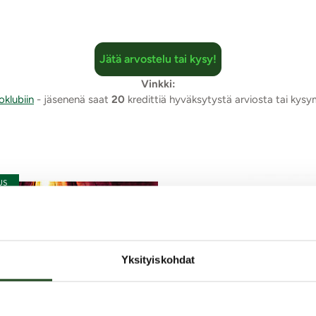
Jätä arvostelu tai kysy!
Vinkki:
oklubiin
- jäsenenä saat
20
kredittiä hyväksytystä arviosta tai kys
US
Yksityiskohdat