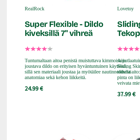
RealRock
Lovetoy
Super Flexible - Dildo
Slidin
kiveksillä 7" vihreä
Tekop
Tuntumaltaan aitoa penistä muistuttava kimmoisa ja
Ainutlaatui
joustava dildo on erityisen hyväntuntuinen käytössä,
Sliding Sk
sillä sen materiaali joustaa ja myötäilee nautinnollisesti
todella aito
anatomiaa sekä kehon liikkeitä.
pinta on lii
veivata mie
24.99 €
37.99 €