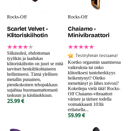
Rocks-Off
Rocks-Off
Scarlet Velvet -
Chaiamo -
Klitoriskiihotin
Minivibraattori
Silkinsileä, ehdottoman
Testiryhmän testaama!
tyylikäs ja laadukas
Koetko orgasmin saamisessa
klitoriskiihotin on juuri se mitä
vaikeuksia tai onko
tarvitset henkilökohtaiseen
klitoriksesi tuntoherkkyys
hellimiseesi. Tämä ylellisen
heikentynyt? Oletko
metallin punainen,
menettänyt jo lähes toivosi?
pienikokoinen tehopakkaus
Kokeilepa vielä tätä! Rocks-
sujahtaa huomaamattomasti
Off Chaiamo-vibraattori
taskuun ja käsilaukkuun.
värisee ja tärisee todella
25.99 €
voimakkaasti 10:llä
erilaisella...
59.99 €