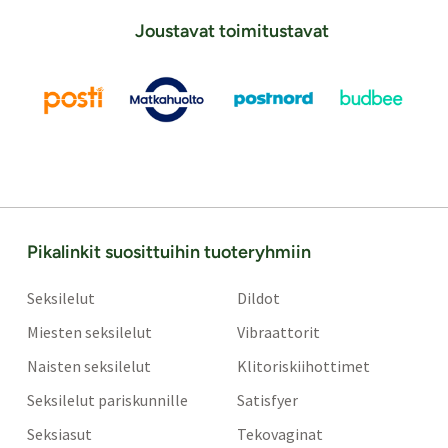
Joustavat toimitustavat
Pikalinkit suosittuihin tuoteryhmiin
Seksilelut
Dildot
Miesten seksilelut
Vibraattorit
Naisten seksilelut
Klitoriskiihottimet
Seksilelut pariskunnille
Satisfyer
Seksiasut
Tekovaginat