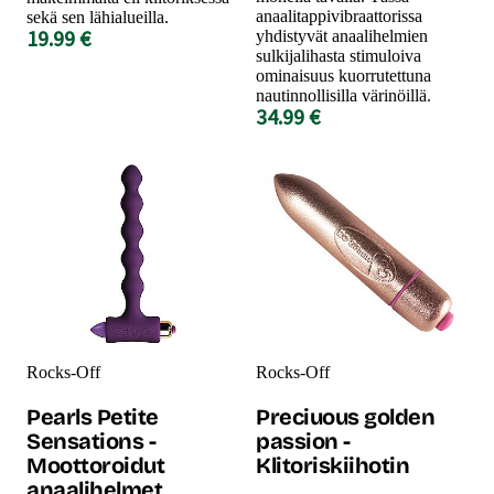
anaalitappivibraattorissa
sekä sen lähialueilla.
19.99 €
yhdistyvät anaalihelmien
sulkijalihasta stimuloiva
ominaisuus kuorrutettuna
nautinnollisilla värinöillä.
34.99 €
Rocks-Off
Rocks-Off
Pearls Petite
Preciuous golden
Sensations -
passion -
Moottoroidut
Klitoriskiihotin
anaalihelmet