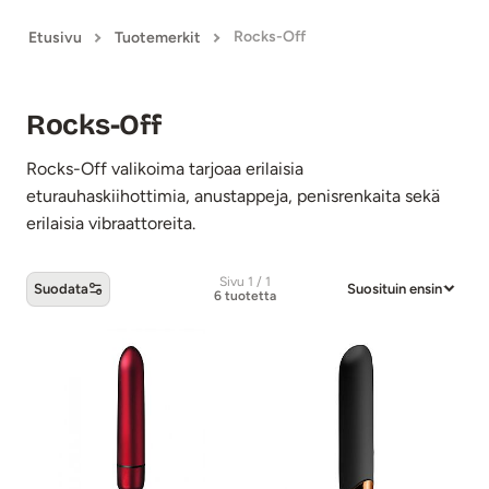
Rocks-Off
Etusivu
Tuotemerkit
Rocks-Off
Rocks-Off valikoima tarjoaa erilaisia
eturauhaskiihottimia, anustappeja, penisrenkaita sekä
erilaisia vibraattoreita.
Sivu 1 / 1
Suodata
Suosituin ensin
6 tuotetta
Rocks-Off -tuotteet