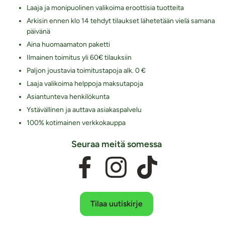
Laaja ja monipuolinen valikoima eroottisia tuotteita
Arkisin ennen klo 14 tehdyt tilaukset lähetetään vielä samana
päivänä
Aina huomaamaton paketti
Ilmainen toimitus yli 60€ tilauksiin
Paljon joustavia toimitustapoja alk. 0 €
Laaja valikoima helppoja maksutapoja
Asiantunteva henkilökunta
Ystävällinen ja auttava asiakaspalvelu
100% kotimainen verkkokauppa
Seuraa meitä somessa
Tilaa uutiskirje