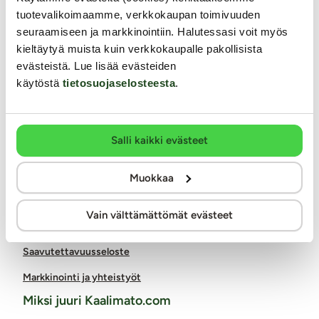
info@kaalimato.com
tuotevalikoimaamme, verkkokaupan toimivuuden
seuraamiseen ja markkinointiin. Halutessasi voit myös
Noutopiste ja toimisto
kieltäytyä muista kuin verkkokaupalle pakollisista
Kaalimato.com
evästeistä. Lue lisää evästeiden
Kumitehtaankatu 5 E
käytöstä
tietosuojaselosteesta
.
04260 Kerava
Arkisin klo 8 - 15
Asiakaspalvelu
Salli kaikki evästeet
Toimitus
Palautukset ja hyvitykset
Muokkaa
Yksityisyyden suoja / tietosuoja
Vain välttämättömät evästeet
Lähetysseuranta
Saavutettavuusseloste
Markkinointi ja yhteistyöt
Miksi juuri Kaalimato.com