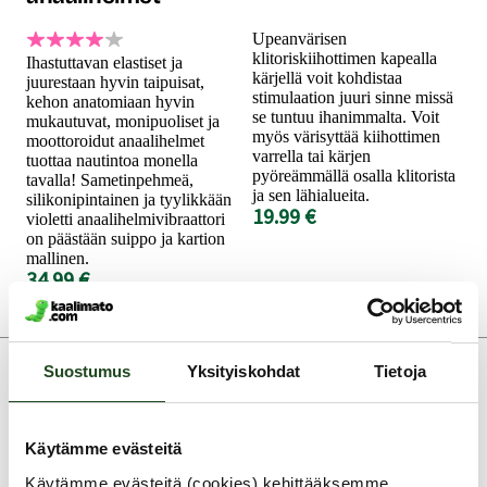
Upeanvärisen
klitoriskiihottimen kapealla
Ihastuttavan elastiset ja
kärjellä voit kohdistaa
juurestaan hyvin taipuisat,
stimulaation juuri sinne missä
kehon anatomiaan hyvin
se tuntuu ihanimmalta. Voit
mukautuvat, monipuoliset ja
myös värisyttää kiihottimen
moottoroidut anaalihelmet
varrella tai kärjen
tuottaa nautintoa monella
pyöreämmällä osalla klitorista
tavalla! Sametinpehmeä,
ja sen lähialueita.
silikonipintainen ja tyylikkään
19.99 €
violetti anaalihelmivibraattori
on päästään suippo ja kartion
mallinen.
34.99 €
Suostumus
Yksityiskohdat
Tietoja
Asiakaspalvelu ark. 8 - 15
Käytämme evästeitä
0400-380566
Käytämme evästeitä (cookies) kehittääksemme