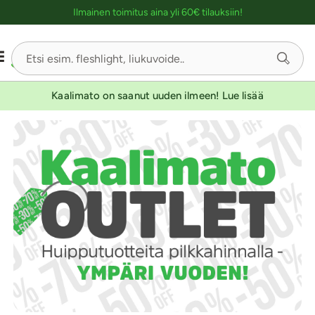
Ostoskassin kuvaus lukijalle
Ilmainen toimitus aina yli 60€ tilauksiin!
Kaalimato on saanut uuden ilmeen! Lue lisää