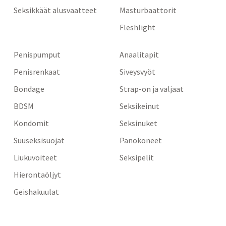
Seksikkäät alusvaatteet
Masturbaattorit
Fleshlight
Penispumput
Anaalitapit
Penisrenkaat
Siveysvyöt
Bondage
Strap-on ja valjaat
BDSM
Seksikeinut
Kondomit
Seksinuket
Suuseksisuojat
Panokoneet
Liukuvoiteet
Seksipelit
Hierontaöljyt
Geishakuulat