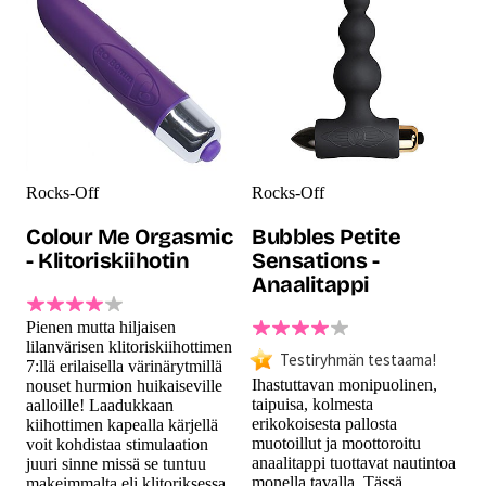
Rocks-Off
Rocks-Off
Colour Me Orgasmic
Bubbles Petite
- Klitoriskiihotin
Sensations -
Anaalitappi
Pienen mutta hiljaisen
lilanvärisen klitoriskiihottimen
Testiryhmän testaama!
7:llä erilaisella värinärytmillä
Ihastuttavan monipuolinen,
nouset hurmion huikaiseville
taipuisa, kolmesta
aalloille! Laadukkaan
erikokoisesta pallosta
kiihottimen kapealla kärjellä
muotoillut ja moottoroitu
voit kohdistaa stimulaation
anaalitappi tuottavat nautintoa
juuri sinne missä se tuntuu
monella tavalla. Tässä
makeimmalta eli klitoriksessa