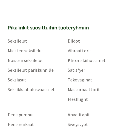
Pikalinkit suosittuihin tuoteryhmiin
Seksilelut
Dildot
Miesten seksilelut
Vibraattorit
Naisten seksilelut
Klitoriskiihottimet
Seksilelut pariskunnille
Satisfyer
Seksiasut
Tekovaginat
Seksikkäät alusvaatteet
Masturbaattorit
Fleshlight
Penispumput
Anaalitapit
Penisrenkaat
Siveysvyöt