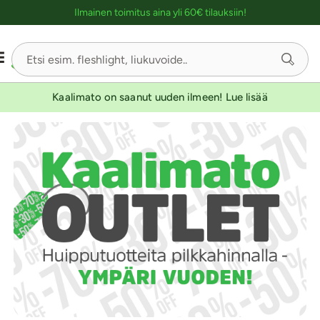
Ostoskassin kuvaus lukijalle
Ilmainen toimitus aina yli 60€ tilauksiin!
Kaalimato on saanut uuden ilmeen! Lue lisää