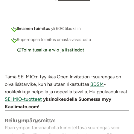
Ilmainen toimitus
yli 60€ tilauksiin
Supernopea toimitus omasta varastosta
Toimitusaika-arvio ja lisätiedot
Tämä SEI MIO:n tyylikäs Open Invitation -suurengas on
oiva lisätarvike, kun halutaan rikastuttaa
BDSM
-
roolileikkejä helpolla ja nopealla tavalla. Huippulaadukkaat
SEI MIO-tuotteet
yksinoikeudella Suomessa myy
Kaalimato.com!
Reilu ympärysmitta!
Pään ympäri tarranauhalla kiinnitettävä suurengas sopii