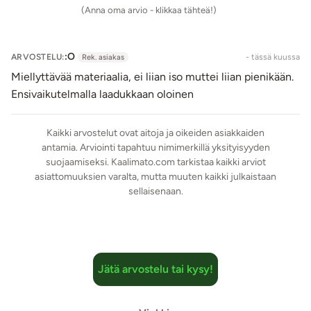
(Anna oma arvio - klikkaa tähteä!)
Keskeisiä periaatteita ovat:
Täysi suostumus ja ennakkokeskustelu: Kaikkien
:O
ARVOSTELU:
- tässä kuussa
Rek. asiakas
osapuolten tulee olla täysi-ikäisiä ja antaa selkeä,
Miellyttävää materiaalia, ei liian iso muttei liian pienikään.
vapaaehtoinen suostumus. Keskustelkaa etukäteen
Ensivaikutelmalla laadukkaan oloinen
rajoista, toiveista ja ehdottomista kielloista.
Selkeä turvasignaali: Sopikaa turvasanasta tai -
merkistä, jota kunnioitetaan välittömästi, kun session
Kaikki arvostelut ovat aitoja ja oikeiden asiakkaiden
antamia. Arviointi tapahtuu nimimerkillä yksityisyyden
halutaan päättyvän.
suojaamiseksi. Kaalimato.com tarkistaa kaikki arviot
Verenkierron ja hengityksen tarkkailu: Sidonnat eivät
asiattomuuksien varalta, mutta muuten kaikki julkaistaan
saa painaa hermoja tai estää verenkiertoa. Kaulan
sellaisenaan.
alueeseen kohdistuvassa varusteessa on noudatettava
erityistä varovaisuutta: hengitystä ei saa koskaan estää.
Jatkuva havainnointi: Seuraa sidotun ihon väriä, lämpöä
ja reaktioita. Epämukavuus, puutuminen, huimaus tai
Jätä arvostelu tai kysy!
kipu ovat merkkejä, että toiminta on keskeytettävä.
Tuotetiedot: