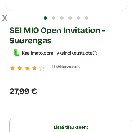
SEI MIO Open Invitation -
Suurengas
SEI MIO
Kaalimato.com -yksinoikeustuote
1 tähtiarvostelu
Hinta:
27,99 €
Lisää tilaukseen: