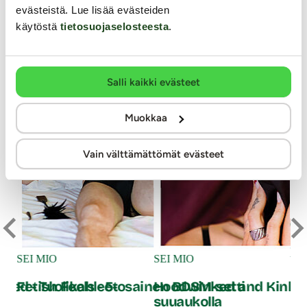
evästeistä. Lue lisää evästeiden
YKSINOIKEUS
YKSINOIKEUS
käytöstä
tietosuojaselosteesta
.
Salli kaikki evästeet
Muokkaa
Vain välttämättömät evästeet
Ou
XT
SEI MIO
SEI MIO
re
ted - Tuolikahleet
Fetish Feels - 5-osainen BDSM-setti
Hoodwinked and Kinked
suuaukolla