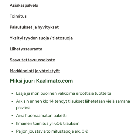
Asiakaspalvelu
Toimitus
Palautukset ja hyvitykset
Yksityisyyden suoja / tietosuoja
Lähetysseuranta
Saavutettavuusseloste
Markkinointi ja yhteistyöt
Miksi juuri Kaalimato.com
Laaja ja monipuolinen valikoima eroottisia tuotteita
Arkisin ennen klo 14 tehdyt tilaukset lähetetään vielä samana
päivänä
Aina huomaamaton paketti
Ilmainen toimitus yli 60€ tilauksiin
Paljon joustavia toimitustapoja alk. 0 €