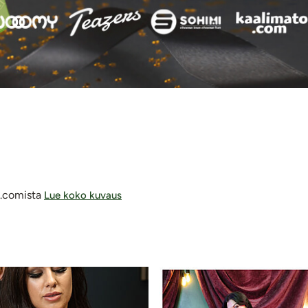
o.comista
Lue koko kuvaus