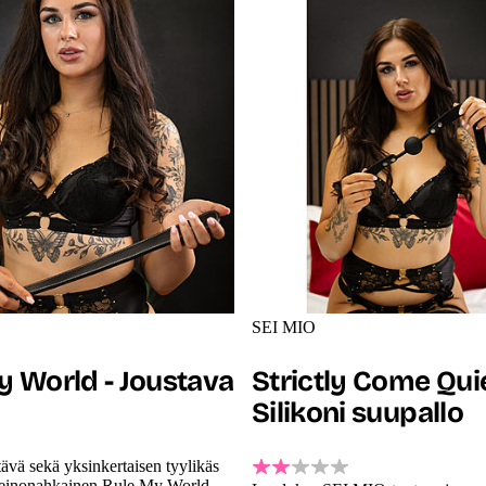
SEI MIO
y World - Joustava
Strictly Come Quie
Silikoni suupallo
tävä sekä yksinkertaisen tyylikäs
einonahkainen Rule My World-