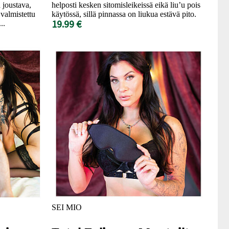
 joustava,
helposti kesken sitomisleikeissä eikä liu’u pois
valmistettu
käytössä, sillä pinnassa on liukua estävä pito.
19.99 €
..
SEI MIO