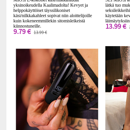
yksinoikeudella Kaalimadolta! Kevyet ja
lätkä tuo muka
helppokäyttöiset täyssilikoniset
seksileikkeihi
käsi/nilkkakahleet sopivat niin aloittelijoille
käytetään ke
kuin kokeneemmillekin sitomisleikeistä
läimäytyksii
13.99 €
kiinnostuneille.
9.79 €
13.99 €