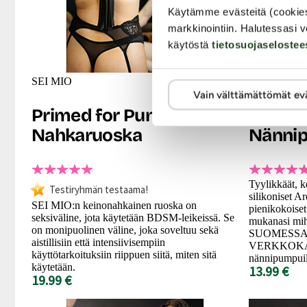
Käytämme evästeitä (cookie
markkinointiin. Halutessasi v
käytöstä
tietosuojaselostee
SEI MIO
SEI MIO
Vain välttämättömät ev
Primed for Punishment -
Areola
Nahkaruoska
Nänni
Tyylikkäät, 
Testiryhmän testaama!
silikoniset 
SEI MIO:n keinonahkainen ruoska on
pienikokoiset
seksiväline, jota käytetään BDSM-leikeissä. Se
mukanasi m
on monipuolinen väline, joka soveltuu sekä
SUOMESSA
aistillisiin että intensiivisempiin
VERKKOKAUP
käyttötarkoituksiin riippuen siitä, miten sitä
nännipumpuill
käytetään.
13.99 €
19.99 €