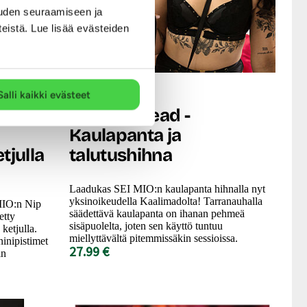
uden seuraamiseen ja
teistä. Lue lisää evästeiden
SEI MIO
Salli kaikki evästeet
Take the Lead -
Kaulapanta ja
tjulla
talutushihna
Laadukas SEI MIO:n kaulapanta hihnalla nyt
yksinoikeudella Kaalimadolta! Tarranauhalla
 MIO:n Nip
säädettävä kaulapanta on ihanan pehmeä
etty
sisäpuolelta, joten sen käyttö tuntuu
ketjulla.
miellyttävältä pitemmissäkin sessioissa.
ninipistimet
27.99 €
in