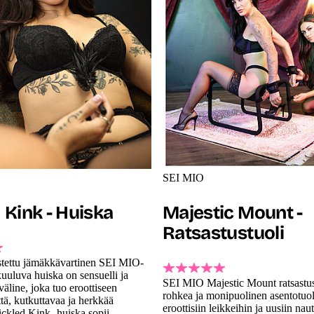
SEI MIO
 Kink - Huiska
Majestic Mount -
Ratsastustuoli
istettu jämäkkävartinen SEI MIO-
kuuluva huiska on sensuelli ja
SEI MIO Majestic Mount ratsastus
väline, joka tuo eroottiseen
rohkea ja monipuolinen asentotuoli
ttä, kutkuttavaa ja herkkää
eroottisiin leikkeihin ja uusiin naut
ickled Kink -huiska sopii