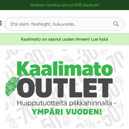
Ostoskassin kuvaus lukijalle
Ilmainen toimitus aina yli 60€ tilauksiin!
Kaalimato on saanut uuden ilmeen! Lue lisää