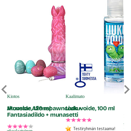
RF
Kl
Kiotos
Kaalimato
Liukuvoide, 120 ml
Monstar Alienspawncock -
Liukuvoide, 100 ml
Fantasiadildo + munasetti
Pit
jon
loi
Testiryhmän testaama!
ltu korkealaatuinen,