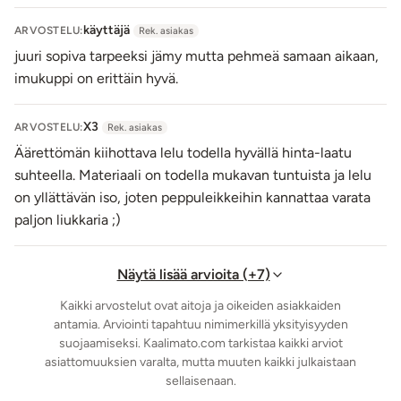
käyttäjä
ARVOSTELU:
Rek. asiakas
juuri sopiva tarpeeksi jämy mutta pehmeä samaan aikaan,
imukuppi on erittäin hyvä.
X3
ARVOSTELU:
Rek. asiakas
Äärettömän kiihottava lelu todella hyvällä hinta-laatu
suhteella. Materiaali on todella mukavan tuntuista ja lelu
on yllättävän iso, joten peppuleikkeihin kannattaa varata
paljon liukkaria ;)
Näytä lisää arvioita (+7)
Kaikki arvostelut ovat aitoja ja oikeiden asiakkaiden
antamia. Arviointi tapahtuu nimimerkillä yksityisyyden
suojaamiseksi. Kaalimato.com tarkistaa kaikki arviot
asiattomuuksien varalta, mutta muuten kaikki julkaistaan
sellaisenaan.