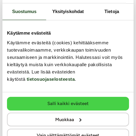
149.99 €
Suostumus
Yksityiskohdat
Tietoja
Samankaltaisia tuotteita
Käytämme evästeitä
Käytämme evästeitä (cookies) kehittääksemme
UUTUUSTUOTE
tuotevalikoimaamme, verkkokaupan toimivuuden
0%
seuraamiseen ja markkinointiin. Halutessasi voit myös
kieltäytyä muista kuin verkkokaupalle pakollisista
evästeistä. Lue lisää evästeiden
käytöstä
tietosuojaselosteesta
.
Salli kaikki evästeet
Muokkaa
Vain välttämättömät evästeet