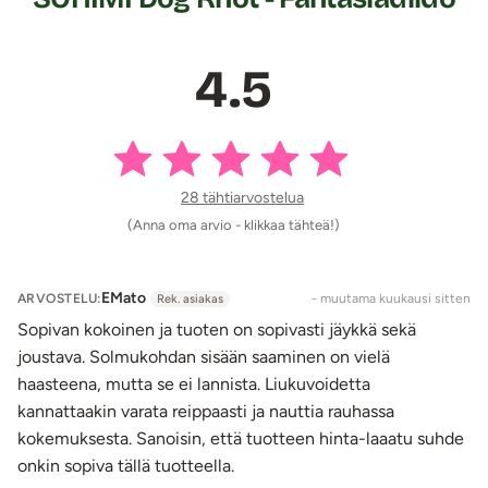
Pese dildo miedolla saippuavedellä ja desinfioi halutessasi
erotiikkavälineille tarkoitetulla puhdistusaineella.
4.5
Tuotetiedot:
Materiaali: 100% Silikoni
Koko pituus: n. 22 cm
Käyttöpituus: n. 19 cm
Paksuus max. 5,8 cm
28 tähtiarvostelua
Imukuppi
(Anna oma arvio - klikkaa tähteä!)
Vesitiivis
Paino: 475 g
Väri: Pinkki-hopea
EMato
ARVOSTELU:
- muutama kuukausi sitten
Rek. asiakas
Lähetyspaketin koko: 30 x 21 x 13 cm
Sopivan kokoinen ja tuoten on sopivasti jäykkä sekä
Lähetyksen paino: ~ 1 kg
joustava. Solmukohdan sisään saaminen on vielä
haasteena, mutta se ei lannista. Liukuvoidetta
kannattaakin varata reippaasti ja nauttia rauhassa
kokemuksesta. Sanoisin, että tuotteen hinta-laaatu suhde
onkin sopiva tällä tuotteella.