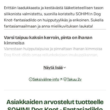
Erittäin laadukkaasta ja kestävästä lääketieteellisen tason
silikonista valmistettu, suonilla koristeltu SOHIMI:n Dog
Knot-fantasiadildo on huipputyylikäs ja erikoinen. Sukella
fantasiamaailmaan ja anna mielikuvituksen laukata!
Varsi taipuu kaksin kerroin, pinta on ihanan
kimmoisa
Varrestaan huipputaipuisa ja pinnaltaan ihanan kimmoisa
Dog Knot-dildo omaa reilunkokoisen imukuppikannan,
joka pitää tuotteen napakasti kiinni kaikilla sileillä pinnoilla.
Dildon
kanta on reilun kokoinen eli leveydeltään n. 12
Näytä lisää
senttiä. Tätä herkullista silikonista valmistettua dildoa sopii
Seksiväline-info
Takuu 2v
käyttää sekä anaalissa että vaginassa. Silikoni on
materiaalina hajutonta, hygieenistä, aina
huoneenlämpöinen ja helppo pitää puhtaana.
Vesitiivis
sekä äänetön tuote.
Asiakkaiden arvostelut tuotteelle
Käytä tuotteen kanssa reilusti vesipohjaista liukuvoidetta.
SOHIMI Dog Knot - Fantasiadildo