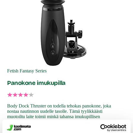
Fetish Fantasy Series
Panokone imukupilla
Body Dock Thruster on todella tehokas panokone, joka
nostaa nautinnon uudelle tasolle. Tämä tyylikkäästi
muotoiltu laite toimii minkä tahansa imukupillisen
dildon tai tekopeniksen kanssa, tehden siitä
monipuolisen ja mukautuvan tuotteen kaikille
käyttäjille.