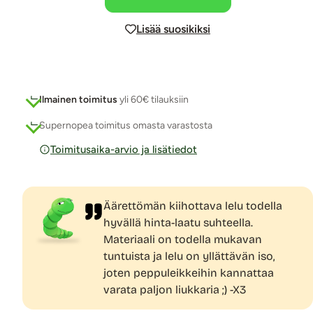
Lisää suosikiksi
Ilmainen toimitus
yli 60€ tilauksiin
Supernopea toimitus omasta varastosta
Toimitusaika-arvio ja lisätiedot
Äärettömän kiihottava lelu todella
hyvällä hinta-laatu suhteella.
Materiaali on todella mukavan
tuntuista ja lelu on yllättävän iso,
joten peppuleikkeihin kannattaa
varata paljon liukkaria ;) -X3