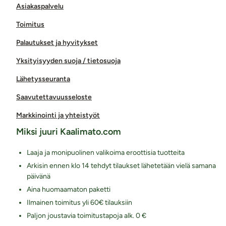
Asiakaspalvelu
Toimitus
Palautukset ja hyvitykset
Yksityisyyden suoja / tietosuoja
Lähetysseuranta
Saavutettavuusseloste
Markkinointi ja yhteistyöt
Miksi juuri Kaalimato.com
Laaja ja monipuolinen valikoima eroottisia tuotteita
Arkisin ennen klo 14 tehdyt tilaukset lähetetään vielä samana
päivänä
Aina huomaamaton paketti
Ilmainen toimitus yli 60€ tilauksiin
Paljon joustavia toimitustapoja alk. 0 €