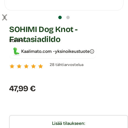
SOHIMI Dog Knot -
Fantasiadildo
SOHIMI
Kaalimato.com -yksinoikeustuote
28 tähtiarvostelua
Hinta:
47,99 €
Lisää tilaukseen: