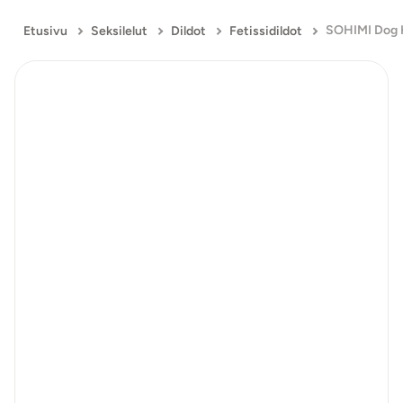
SOHIMI Dog K
Etusivu
Seksilelut
Dildot
Fetissidildot