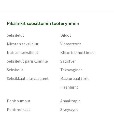
Pikalinkit suosittuihin tuoteryhmiin
Seksilelut
Dildot
Miesten seksilelut
Vibraattorit
Naisten seksilelut
Klitoriskiihottimet
Seksilelut pariskunnille
Satisfyer
Seksiasut
Tekovaginat
Seksikkäät alusvaatteet
Masturbaattorit
Fleshlight
Penispumput
Anaalitapit
Penisrenkaat
Siveysvyöt